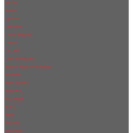
КиLian
Kenzo
Lacoste
Lancome
Laura Biagiotti
Lanvin
Lе Lab0
Lolita Lempicka
Maison Francis Kurkdjian
Madonna
Marc Jacobs
Mancera
Max Mara
M.А.C.
Mexx
Miu Miu
Mоsсhino