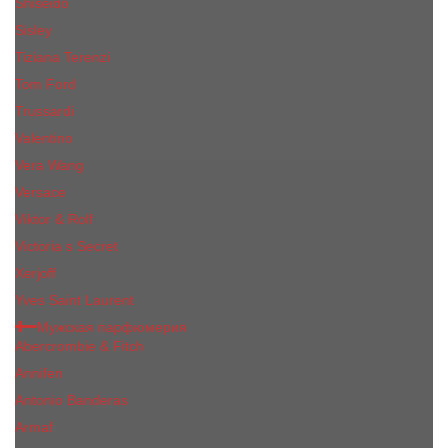
Shiseido
Sisley
Tiziana Terenzi
Tom Ford
Trussardi
Valentino
Vera Wang
Versace
Viktor & Rolf
Victoria s Secret
Xerjoff
Yves Saint Laurent
Мужская парфюмерия
Abercrombie & Fitch
Annifen
Antonio Banderas
Armaf