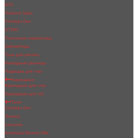
NYX
Vivienne Sabo
Сhristiаn Diоr
OTWO
Тональные корректоры
Хайлайтеры
Тушь для ресниц
Накладные ресницы
Подводка для глаз
Карандаши
Карандаши для глаз
Карандаши для губ
Тени
Christian Dior
Versace
Lancome
Anastasia Beverly Hills