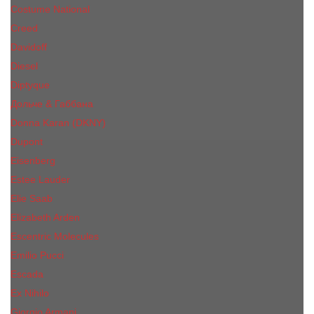
Costume National
Creed
Davidoff
Diesel
Diptyque
Дольче & Габбана
Donna Karan (DKNY)
Dupont
Eisenberg
Еsteе Lаudеr
Elie Saab
Elizabeth Arden
Escentric Molecules
Emilio Pucci
Escada
Ex Nihilo
Giorgio Armani