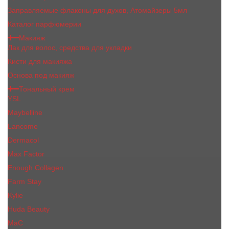
Заправляемые флаконы для духов, Атомайзеры 5мл
Каталог парфюмерии
Макияж
Лак для волос, средства для укладки
Кисти для макияжа
Основа под макияж
Тональный крем
YSL
Maybelline
Lancome
Dermacol
Max Factor
Enough Collagen
Farm Stay
Kylie
Huda Beauty
МаС