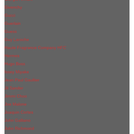
Givenchy
Gucci
Guerlain
Guess
Guy Laroche
Haute Fragrance Company HFC
Hermes
Hugo Boss
Issey Miyake
Jean Paul Gaultier
Jil Sander
Jimmi Choo
Jое Malоnе
Joaquin Cortes
John Galliano
John Richmond