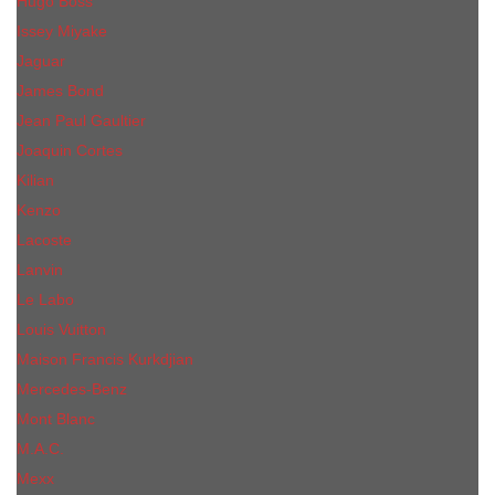
Hugo Boss
Issey Miyake
Jaguar
James Bond
Jean Paul Gaultier
Joaquin Сortes
Kilian
Kenzo
Lacoste
Lanvin
Le Labo
Louis Vuitton
Maison Francis Kurkdjian
Mercedes-Benz
Mont Blanc
M.А.C.
Mexx