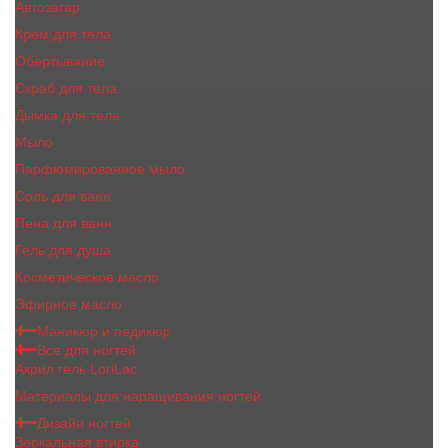
Автозагар
Крем для тела
Обертывание
Скраб для тела
Дымка для тела
Мыло
Парфюмированное мыло
Соль для ванн
Пена для ванн
Гель для душа
Косметическое масло
Эфирное масло
Маникюр и педикюр
Все для ногтей
Акрил гель LoriLac
Материалы для наращивания ногтей
Дизайн ногтей
Зеркальная втирка