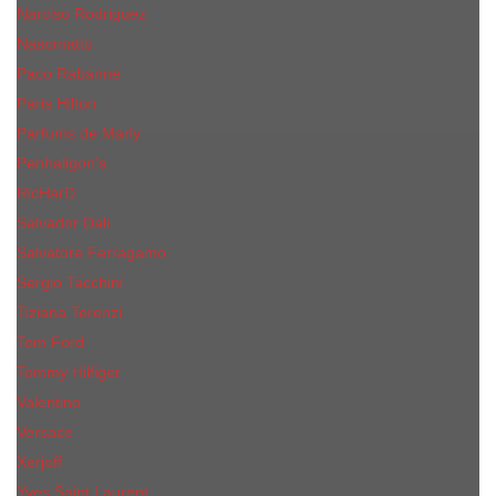
Narciso Rodriguez
Nasomatto
Paco Rabanne
Paris Hilton
Parfums de Marly
Penhaligon​'s
RicHarD
Salvador Dali
Salvatore Ferragamo
Sergio Tacchini
Tiziana Terenzi
Tom Ford
Tommy Hilfiger
Valentino
Versace
Xerjoff
Yves Saint Laurent