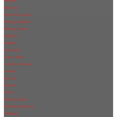
Benefit
Beyonce
Bond № 9 unisex
Bottega Veneta
Britney Spears
Burberry
Bvlgari
Cacharel
Calvin Klein
Carolina Herrera
Cartier
Cerruti
Сhanеl
Chloe
Christian Dior
Christina Aguilera
Сliniquе