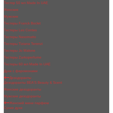
Тестер 50 мл Made In UAE
Женские
Мужские
Тестеры Franck Boclet
Тестеры Les Contes
Тестеры Nasomatto
Тестеры Tiziana Terenzi
Тестеры Jо Malоnе
Тестеры Zarkoperfume
Тестеры 60 мл Made In UAE
Духи с феромонами
Дезодоранты
Дезодоранты BEA'S Beauty & Scent
Женские дезодоранты
Мужские дезодоранты
Женский мини парфюм
Сухие духи