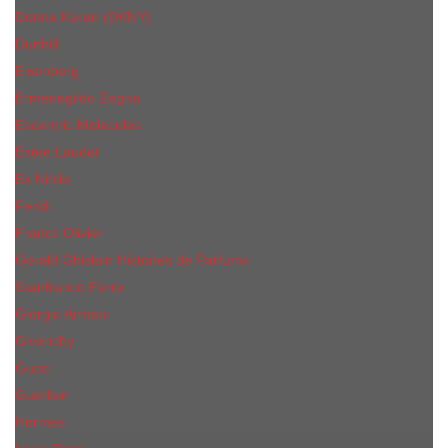
Donna Karan (DKNY)
Dunhill
Eisenberg
Ermenegildo Zegna
Escentric Molecules
Еsteе Lаudеr
Ex Nihilo
Fendi
Franck Olivier
Gerald Ghislain Histoires de Parfums
Gianfranco Ferre
Giorgio Armani
Givenchy
Gucci
Guerlain
Hermes