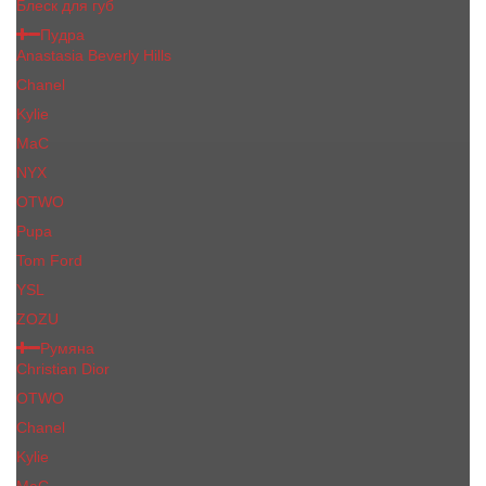
Блеск для губ
Пудра
Anastasia Beverly Hills
Chanel
Kylie
MaC
NYX
OTWO
Pupa
Tom Ford
YSL
ZOZU
Румяна
Christian Dior
OTWO
Сhanеl
Kylie