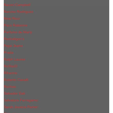
Naomi Campbell
Narciso Rodriguez
Nina Ricci
Paco Rabanne
Parfums de Marly
Penhaligon's
Pepe Jeans
Prada
Ralph Lauren
RicHarD
Rihanna
Roberto Cavalli
Rochas
Salvador Dali
Salvatore Ferragamo
Sarah Jessica Parker