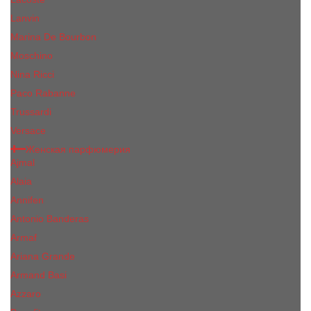
Lanvin
Marina De Bourbon
Moschino
Nina Ricci
Paco Rabanne
Trussardi
Versace
Женская парфюмерия
Ajmal
Alaia
Annifen
Antonio Banderas
Armaf
Ariana Grande
Armand Basi
Azzaro