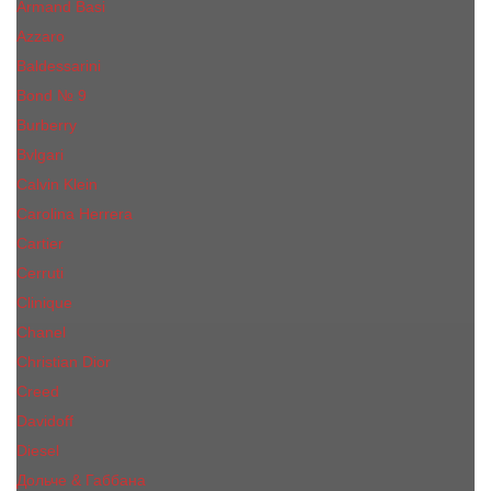
Armand Basi
Azzaro
Baldessarini
Bond № 9
Burberry
Bvlgari
Calvin Klein
Carolina Herrera
Cartier
Cerruti
Сliniquе
Chanel
Christian Dior
Creed
Davidoff
Diesel
Дольче & Габбана