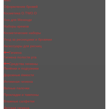
MaC
Оформление бровей
Косметика O.TWO.O
Хна для Мехенди
Наборы кремов
Косметические наборы
Уход за ресницами и бровями
Аксессуары для ресниц
Гигиена
Гигиена полости рта
Средства гигиены
Пелёнки и подгузники
Дорожные ёмкости
Интимная гигиена
Ватные палочки
Прокладки и тампоны
Влажные салфетки
Детская гигиена