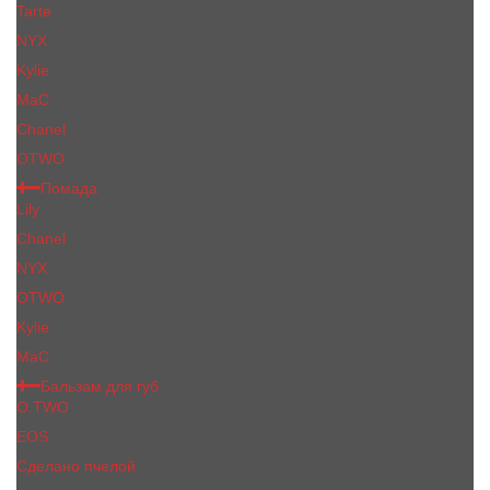
Tarte
NYX
Kylie
MaC
Сhanеl
OTWO
Помада
Lily
Chanel
NYX
OTWO
Kylie
МаС
Бальзам для губ
O.TWO
EOS
Сделано пчелой