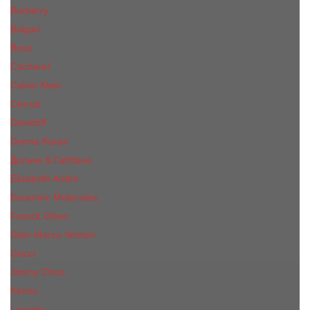
Burberry
Bvlgari
Boss
Cacharel
Calvin Klein
Cerruti
Davidoff
Donna Karan
Дольче & Габбана
Elizabeth Arden
Escentric Molecules
Franck Oliver
Gian Marco Venturi
Gucci
Jimmy Choo
Kenzo
Lacoste