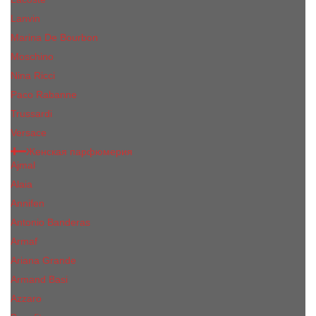
Lanvin
Marina De Bourbon
Moschino
Nina Ricci
Paco Rabanne
Trussardi
Versace
Женская парфюмерия
Ajmal
Alaia
Annifen
Antonio Banderas
Armaf
Ariana Grande
Armand Basi
Azzaro