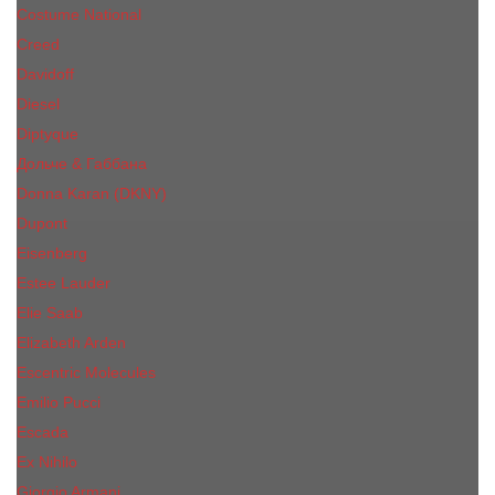
Costume National
Creed
Davidoff
Diesel
Diptyque
Дольче & Габбана
Donna Karan (DKNY)
Dupont
Eisenberg
Еsteе Lаudеr
Elie Saab
Elizabeth Arden
Escentric Molecules
Emilio Pucci
Escada
Ex Nihilo
Giorgio Armani