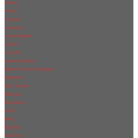
КиLian
Kenzo
Lacoste
Lancome
Laura Biagiotti
Lanvin
Lе Lab0
Lolita Lempicka
Maison Francis Kurkdjian
Madonna
Marc Jacobs
Mancera
Max Mara
M.А.C.
Mexx
Miu Miu
Mоsсhino