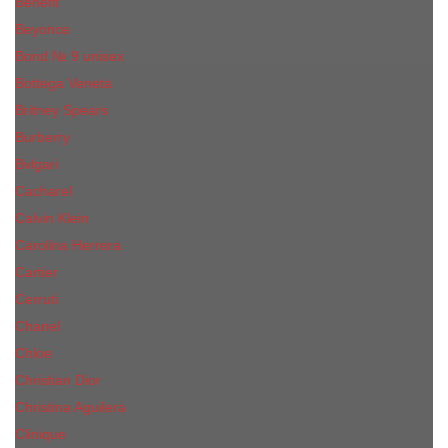
Benefit
Beyonce
Bond № 9 unisex
Bottega Veneta
Britney Spears
Burberry
Bvlgari
Cacharel
Calvin Klein
Carolina Herrera
Cartier
Cerruti
Сhanеl
Chloe
Christian Dior
Christina Aguilera
Сliniquе