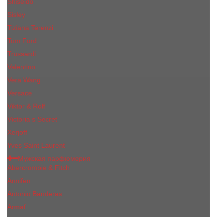
Shiseido
Sisley
Tiziana Terenzi
Tom Ford
Trussardi
Valentino
Vera Wang
Versace
Viktor & Rolf
Victoria s Secret
Xerjoff
Yves Saint Laurent
Мужская парфюмерия
Abercrombie & Fitch
Annifen
Antonio Banderas
Armaf