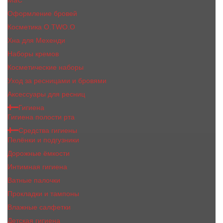
MaC
Оформление бровей
Косметика O.TWO.O
Хна для Мехенди
Наборы кремов
Косметические наборы
Уход за ресницами и бровями
Аксессуары для ресниц
Гигиена
Гигиена полости рта
Средства гигиены
Пелёнки и подгузники
Дорожные ёмкости
Интимная гигиена
Ватные палочки
Прокладки и тампоны
Влажные салфетки
Детская гигиена