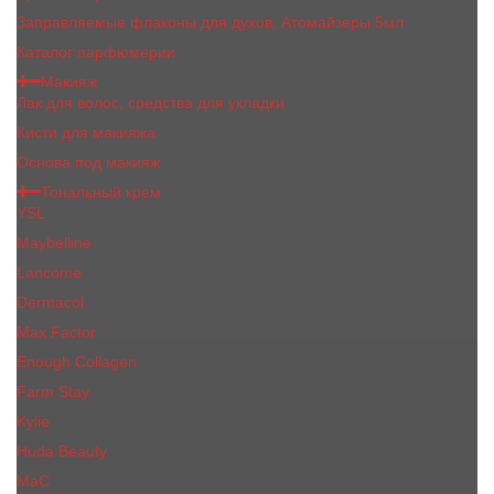
Заправляемые флаконы для духов, Атомайзеры 5мл
Каталог парфюмерии
Макияж
Лак для волос, средства для укладки
Кисти для макияжа
Основа под макияж
Тональный крем
YSL
Maybelline
Lancome
Dermacol
Max Factor
Enough Collagen
Farm Stay
Kylie
Huda Beauty
МаС