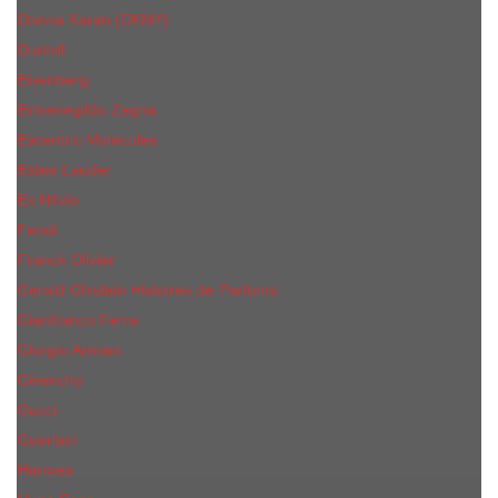
Donna Karan (DKNY)
Dunhill
Eisenberg
Ermenegildo Zegna
Escentric Molecules
Еsteе Lаudеr
Ex Nihilo
Fendi
Franck Olivier
Gerald Ghislain Histoires de Parfums
Gianfranco Ferre
Giorgio Armani
Givenchy
Gucci
Guerlain
Hermes