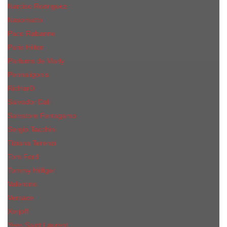
Narciso Rodriguez
Nasomatto
Paco Rabanne
Paris Hilton
Parfums de Marly
Penhaligon​'s
RicHarD
Salvador Dali
Salvatore Ferragamo
Sergio Tacchini
Tiziana Terenzi
Tom Ford
Tommy Hilfiger
Valentino
Versace
Xerjoff
Yves Saint Laurent