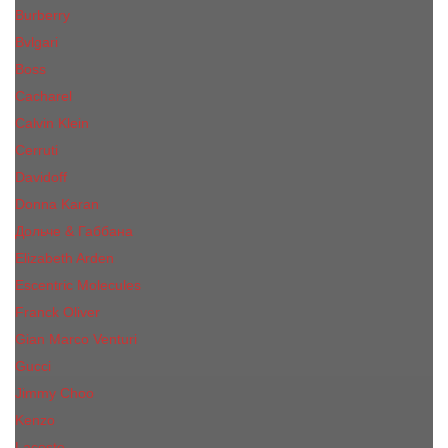
Burberry
Bvlgari
Boss
Cacharel
Calvin Klein
Cerruti
Davidoff
Donna Karan
Дольче & Габбана
Elizabeth Arden
Escentric Molecules
Franck Oliver
Gian Marco Venturi
Gucci
Jimmy Choo
Kenzo
Lacoste