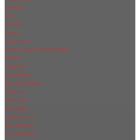
Givenchy
Gucci
Guerlain
Guess
Guy Laroche
Haute Fragrance Company HFC
Hermes
Hugo Boss
Issey Miyake
Jean Paul Gaultier
Jil Sander
Jimmi Choo
Jое Malоnе
Joaquin Cortes
John Galliano
John Richmond