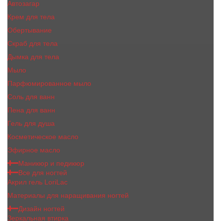
Автозагар
Крем для тела
Обертывание
Скраб для тела
Дымка для тела
Мыло
Парфюмированное мыло
Соль для ванн
Пена для ванн
Гель для душа
Косметическое масло
Эфирное масло
Маникюр и педикюр
Все для ногтей
Акрил гель LoriLac
Материалы для наращивания ногтей
Дизайн ногтей
Зеркальная втирка