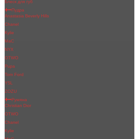
Блеск для губ
Пудра
Anastasia Beverly Hills
Chanel
Kylie
MaC
NYX
OTWO
Pupa
Tom Ford
YSL
ZOZU
Румяна
Christian Dior
OTWO
Сhanеl
Kylie