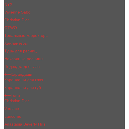
NYX
Vivienne Sabo
Сhristiаn Diоr
OTWO
Тональные корректоры
Хайлайтеры
Тушь для ресниц
Накладные ресницы
Подводка для глаз
Карандаши
Карандаши для глаз
Карандаши для губ
Тени
Christian Dior
Versace
Lancome
Anastasia Beverly Hills