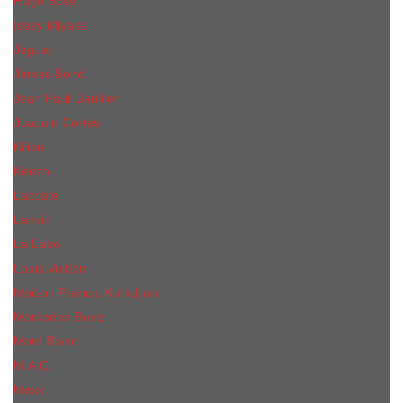
Hugo Boss
Issey Miyake
Jaguar
James Bond
Jean Paul Gaultier
Joaquin Сortes
Kilian
Kenzo
Lacoste
Lanvin
Le Labo
Louis Vuitton
Maison Francis Kurkdjian
Mercedes-Benz
Mont Blanc
M.А.C.
Mexx