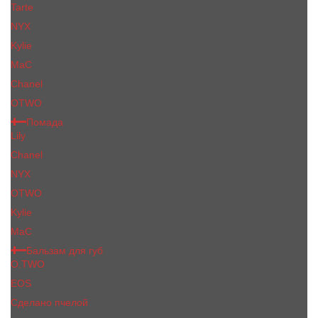
Tarte
NYX
Kylie
MaC
Сhanеl
OTWO
Помада
Lily
Chanel
NYX
OTWO
Kylie
МаС
Бальзам для губ
O.TWO
EOS
Сделано пчелой