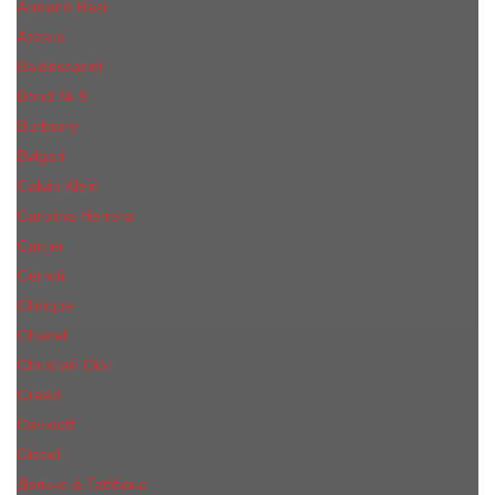
Armand Basi
Azzaro
Baldessarini
Bond № 9
Burberry
Bvlgari
Calvin Klein
Carolina Herrera
Cartier
Cerruti
Сliniquе
Chanel
Christian Dior
Creed
Davidoff
Diesel
Дольче & Габбана