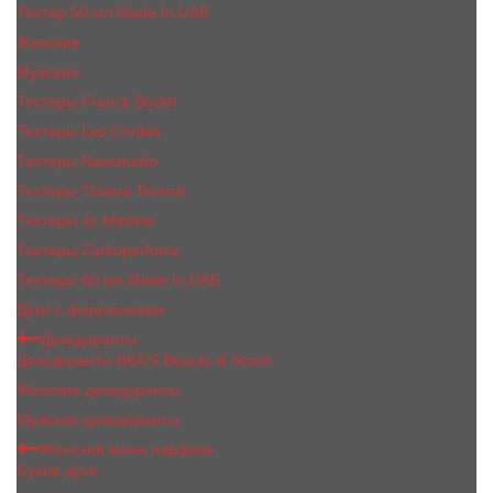
Тестер 50 мл Made In UAE
Женские
Мужские
Тестеры Franck Boclet
Тестеры Les Contes
Тестеры Nasomatto
Тестеры Tiziana Terenzi
Тестеры Jо Malоnе
Тестеры Zarkoperfume
Тестеры 60 мл Made In UAE
Духи с феромонами
Дезодоранты
Дезодоранты BEA'S Beauty & Scent
Женские дезодоранты
Мужские дезодоранты
Женский мини парфюм
Сухие духи