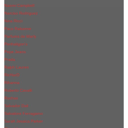
Naomi Campbell
Narciso Rodriguez
Nina Ricci
Paco Rabanne
Parfums de Marly
Penhaligon's
Pepe Jeans
Prada
Ralph Lauren
RicHarD
Rihanna
Roberto Cavalli
Rochas
Salvador Dali
Salvatore Ferragamo
Sarah Jessica Parker