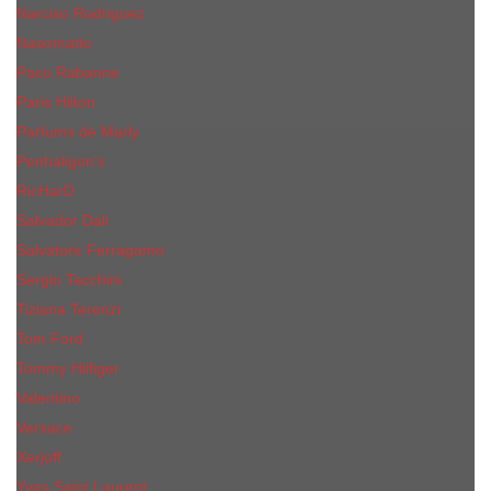
Narciso Rodriguez
Nasomatto
Paco Rabanne
Paris Hilton
Parfums de Marly
Penhaligon​'s
RicHarD
Salvador Dali
Salvatore Ferragamo
Sergio Tacchini
Tiziana Terenzi
Tom Ford
Tommy Hilfiger
Valentino
Versace
Xerjoff
Yves Saint Laurent