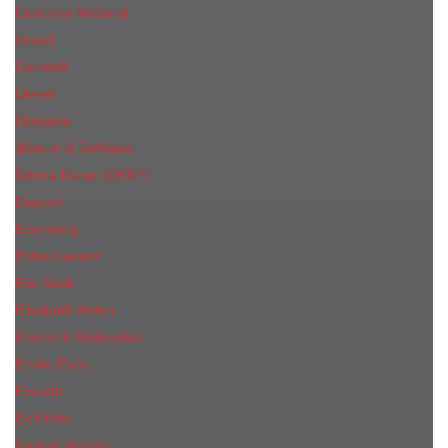
Costume National
Creed
Davidoff
Diesel
Diptyque
Дольче & Габбана
Donna Karan (DKNY)
Dupont
Eisenberg
Еsteе Lаudеr
Elie Saab
Elizabeth Arden
Escentric Molecules
Emilio Pucci
Escada
Ex Nihilo
Giorgio Armani