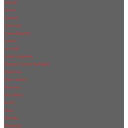
КиLian
Kenzo
Lacoste
Lancome
Laura Biagiotti
Lanvin
Lе Lab0
Lolita Lempicka
Maison Francis Kurkdjian
Madonna
Marc Jacobs
Mancera
Max Mara
M.А.C.
Mexx
Miu Miu
Mоsсhino