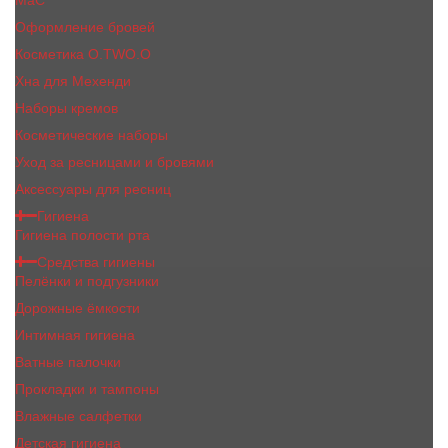
MaC
Оформление бровей
Косметика O.TWO.O
Хна для Мехенди
Наборы кремов
Косметические наборы
Уход за ресницами и бровями
Аксессуары для ресниц
Гигиена
Гигиена полости рта
Средства гигиены
Пелёнки и подгузники
Дорожные ёмкости
Интимная гигиена
Ватные палочки
Прокладки и тампоны
Влажные салфетки
Детская гигиена