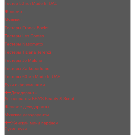
Тестер 50 мл Made In UAE
Женские
Мужские
Тестеры Franck Boclet
Тестеры Les Contes
Тестеры Nasomatto
Тестеры Tiziana Terenzi
Тестеры Jо Malоnе
Тестеры Zarkoperfume
Тестеры 60 мл Made In UAE
Духи с феромонами
Дезодоранты
Дезодоранты BEA'S Beauty & Scent
Женские дезодоранты
Мужские дезодоранты
Женский мини парфюм
Сухие духи