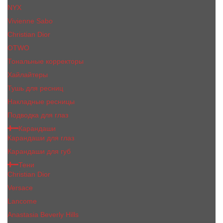
NYX
Vivienne Sabo
Сhristiаn Diоr
OTWO
Тональные корректоры
Хайлайтеры
Тушь для ресниц
Накладные ресницы
Подводка для глаз
Карандаши
Карандаши для глаз
Карандаши для губ
Тени
Christian Dior
Versace
Lancome
Anastasia Beverly Hills