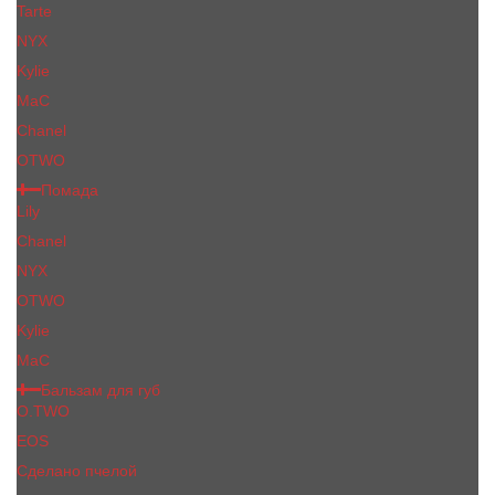
Tarte
NYX
Kylie
MaC
Сhanеl
OTWO
Помада
Lily
Chanel
NYX
OTWO
Kylie
МаС
Бальзам для губ
O.TWO
EOS
Сделано пчелой