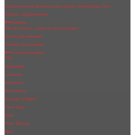
Заправляемые флаконы для духов, Атомайзеры 5мл
Каталог парфюмерии
Макияж
Лак для волос, средства для укладки
Кисти для макияжа
Основа под макияж
Тональный крем
YSL
Maybelline
Lancome
Dermacol
Max Factor
Enough Collagen
Farm Stay
Kylie
Huda Beauty
МаС