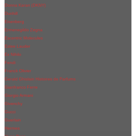
Donna Karan (DKNY)
Dunhill
Eisenberg
Ermenegildo Zegna
Escentric Molecules
Еsteе Lаudеr
Ex Nihilo
Fendi
Franck Olivier
Gerald Ghislain Histoires de Parfums
Gianfranco Ferre
Giorgio Armani
Givenchy
Gucci
Guerlain
Hermes