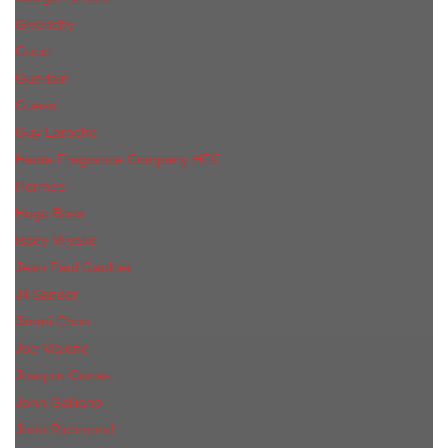
Givenchy
Gucci
Guerlain
Guess
Guy Laroche
Haute Fragrance Company HFC
Hermes
Hugo Boss
Issey Miyake
Jean Paul Gaultier
Jil Sander
Jimmi Choo
Jое Malоnе
Joaquin Cortes
John Galliano
John Richmond