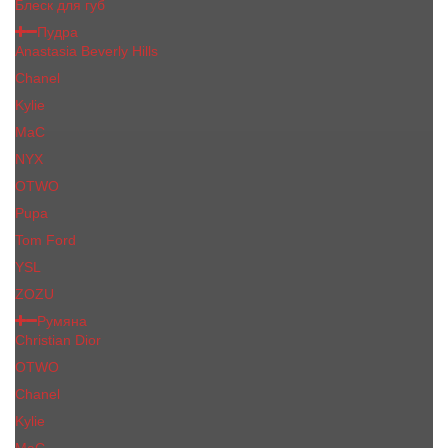
Блеск для губ
Пудра
Anastasia Beverly Hills
Chanel
Kylie
MaC
NYX
OTWO
Pupa
Tom Ford
YSL
ZOZU
Румяна
Christian Dior
OTWO
Сhanеl
Kylie