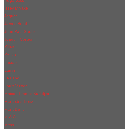
Hugo Boss
Issey Miyake
Jaguar
James Bond
Jean Paul Gaultier
Joaquin Сortes
Kilian
Kenzo
Lacoste
Lanvin
Le Labo
Louis Vuitton
Maison Francis Kurkdjian
Mercedes-Benz
Mont Blanc
M.А.C.
Mexx