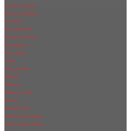
Naomi Campbell
Narciso Rodriguez
Nina Ricci
Paco Rabanne
Parfums de Marly
Penhaligon's
Pepe Jeans
Prada
Ralph Lauren
RicHarD
Rihanna
Roberto Cavalli
Rochas
Salvador Dali
Salvatore Ferragamo
Sarah Jessica Parker