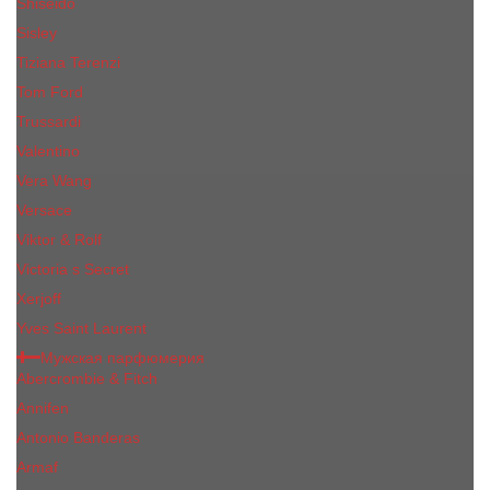
Shiseido
Sisley
Tiziana Terenzi
Tom Ford
Trussardi
Valentino
Vera Wang
Versace
Viktor & Rolf
Victoria s Secret
Xerjoff
Yves Saint Laurent
Мужская парфюмерия
Abercrombie & Fitch
Annifen
Antonio Banderas
Armaf