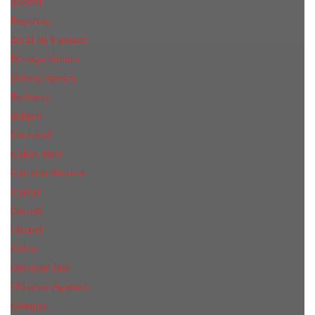
Benefit
Beyonce
Bond № 9 unisex
Bottega Veneta
Britney Spears
Burberry
Bvlgari
Cacharel
Calvin Klein
Carolina Herrera
Cartier
Cerruti
Сhanеl
Chloe
Christian Dior
Christina Aguilera
Сliniquе