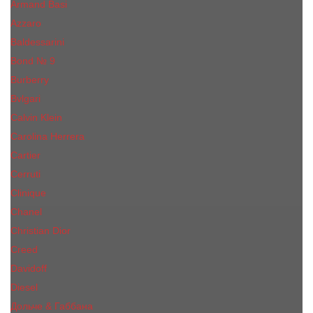
Armand Basi
Azzaro
Baldessarini
Bond № 9
Burberry
Bvlgari
Calvin Klein
Carolina Herrera
Cartier
Cerruti
Сliniquе
Chanel
Christian Dior
Creed
Davidoff
Diesel
Дольче & Габбана