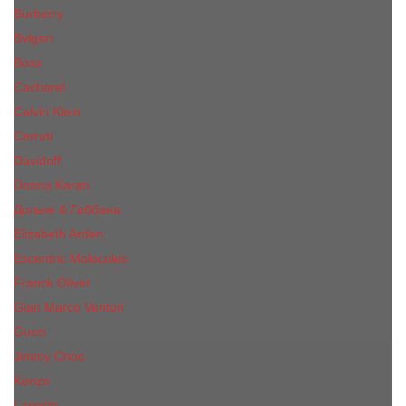
Burberry
Bvlgari
Boss
Cacharel
Calvin Klein
Cerruti
Davidoff
Donna Karan
Дольче & Габбана
Elizabeth Arden
Escentric Molecules
Franck Oliver
Gian Marco Venturi
Gucci
Jimmy Choo
Kenzo
Lacoste