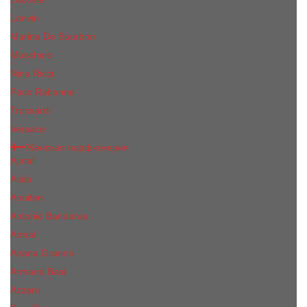
Lanvin
Marina De Bourbon
Moschino
Nina Ricci
Paco Rabanne
Trussardi
Versace
Женская парфюмерия
Ajmal
Alaia
Annifen
Antonio Banderas
Armaf
Ariana Grande
Armand Basi
Azzaro