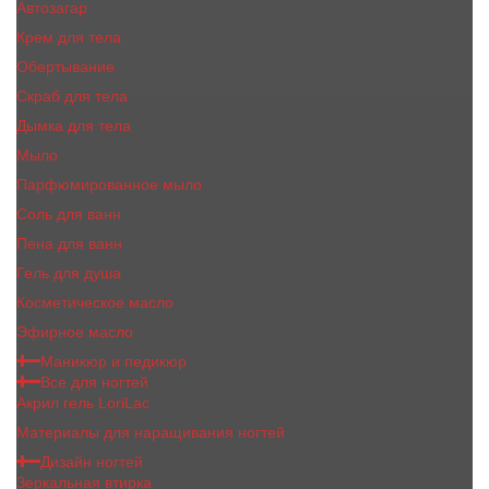
Автозагар
Крем для тела
Обертывание
Скраб для тела
Дымка для тела
Мыло
Парфюмированное мыло
Соль для ванн
Пена для ванн
Гель для душа
Косметическое масло
Эфирное масло
Маникюр и педикюр
Все для ногтей
Акрил гель LoriLac
Материалы для наращивания ногтей
Дизайн ногтей
Зеркальная втирка