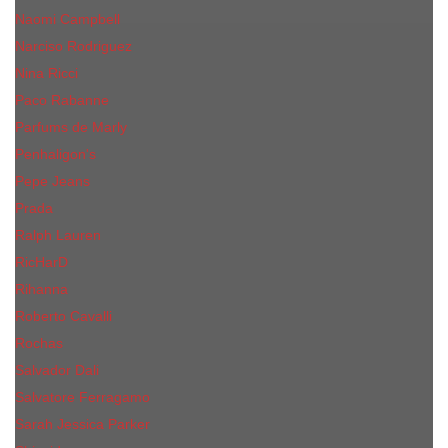
Naomi Campbell
Narciso Rodriguez
Nina Ricci
Paco Rabanne
Parfums de Marly
Penhaligon's
Pepe Jeans
Prada
Ralph Lauren
RicHarD
Rihanna
Roberto Cavalli
Rochas
Salvador Dali
Salvatore Ferragamo
Sarah Jessica Parker