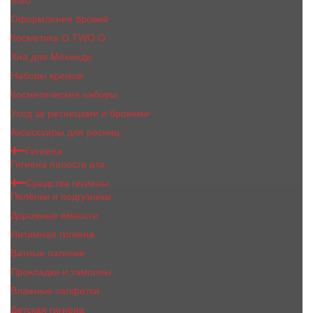
MaC
Оформление бровей
Косметика O.TWO.O
Хна для Мехенди
Наборы кремов
Косметические наборы
Уход за ресницами и бровями
Аксессуары для ресниц
Гигиена
Гигиена полости рта
Средства гигиены
Пелёнки и подгузники
Дорожные ёмкости
Интимная гигиена
Ватные палочки
Прокладки и тампоны
Влажные салфетки
Детская гигиена