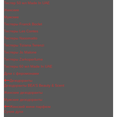
Тестер 50 мл Made In UAE
Женские
Мужские
Тестеры Franck Boclet
Тестеры Les Contes
Тестеры Nasomatto
Тестеры Tiziana Terenzi
Тестеры Jо Malоnе
Тестеры Zarkoperfume
Тестеры 60 мл Made In UAE
Духи с феромонами
Дезодоранты
Дезодоранты BEA'S Beauty & Scent
Женские дезодоранты
Мужские дезодоранты
Женский мини парфюм
Сухие духи