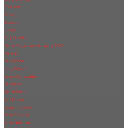
Givenchy
Gucci
Guerlain
Guess
Guy Laroche
Haute Fragrance Company HFC
Hermes
Hugo Boss
Issey Miyake
Jean Paul Gaultier
Jil Sander
Jimmi Choo
Jое Malоnе
Joaquin Cortes
John Galliano
John Richmond