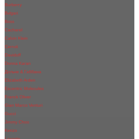
Burberry
Bvlgari
Boss
Cacharel
Calvin Klein
Cerruti
Davidoff
Donna Karan
Дольче & Габбана
Elizabeth Arden
Escentric Molecules
Franck Oliver
Gian Marco Venturi
Gucci
Jimmy Choo
Kenzo
Lacoste