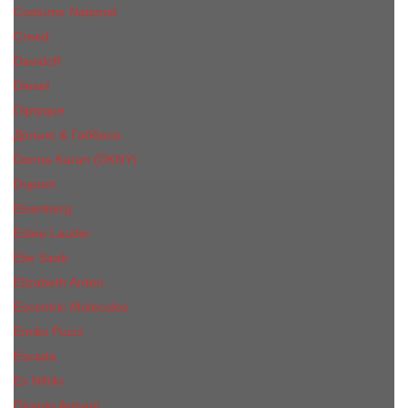
Costume National
Creed
Davidoff
Diesel
Diptyque
Дольче & Габбана
Donna Karan (DKNY)
Dupont
Eisenberg
Еsteе Lаudеr
Elie Saab
Elizabeth Arden
Escentric Molecules
Emilio Pucci
Escada
Ex Nihilo
Giorgio Armani