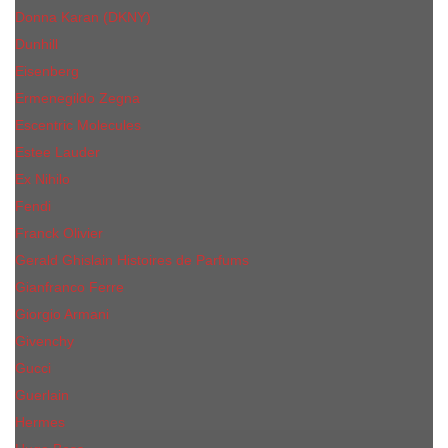
Donna Karan (DKNY)
Dunhill
Eisenberg
Ermenegildo Zegna
Escentric Molecules
Еsteе Lаudеr
Ex Nihilo
Fendi
Franck Olivier
Gerald Ghislain Histoires de Parfums
Gianfranco Ferre
Giorgio Armani
Givenchy
Gucci
Guerlain
Hermes