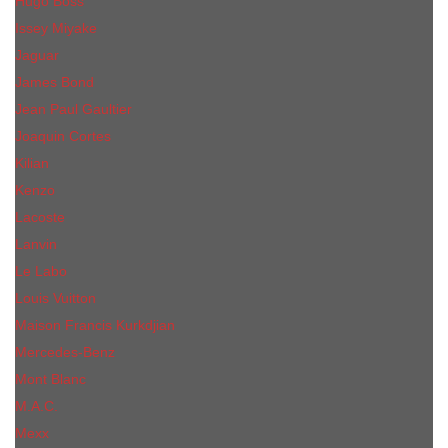
Hugo Boss
Issey Miyake
Jaguar
James Bond
Jean Paul Gaultier
Joaquin Сortes
Kilian
Kenzo
Lacoste
Lanvin
Le Labo
Louis Vuitton
Maison Francis Kurkdjian
Mercedes-Benz
Mont Blanc
M.А.C.
Mexx