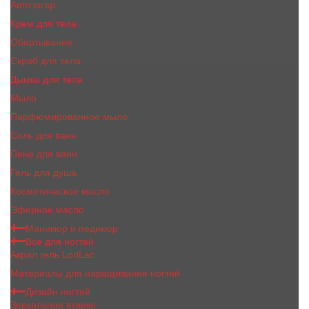
Автозагар
Крем для тела
Обертывание
Скраб для тела
Дымка для тела
Мыло
Парфюмированное мыло
Соль для ванн
Пена для ванн
Гель для душа
Косметическое масло
Эфирное масло
Маникюр и педикюр
Все для ногтей
Акрил гель LoriLac
Материалы для наращивания ногтей
Дизайн ногтей
Зеркальная втирка