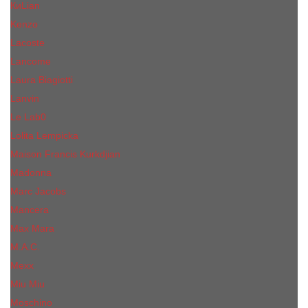
КиLian
Kenzo
Lacoste
Lancome
Laura Biagiotti
Lanvin
Lе Lab0
Lolita Lempicka
Maison Francis Kurkdjian
Madonna
Marc Jacobs
Mancera
Max Mara
M.А.C.
Mexx
Miu Miu
Mоsсhino