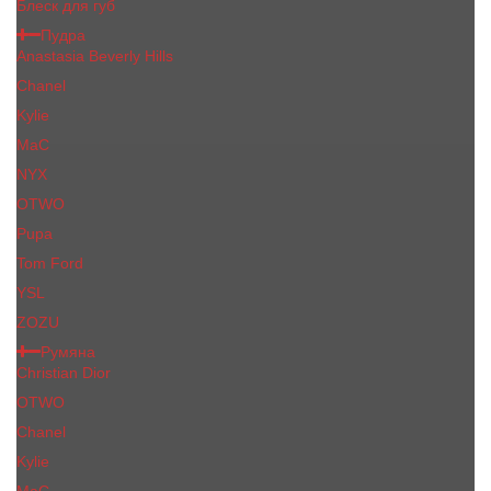
Блеск для губ
Пудра
Anastasia Beverly Hills
Chanel
Kylie
MaC
NYX
OTWO
Pupa
Tom Ford
YSL
ZOZU
Румяна
Christian Dior
OTWO
Сhanеl
Kylie