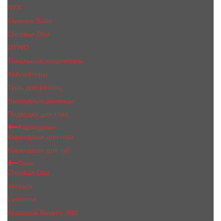
NYX
Vivienne Sabo
Сhristiаn Diоr
OTWO
Тональные корректоры
Хайлайтеры
Тушь для ресниц
Накладные ресницы
Подводка для глаз
Карандаши
Карандаши для глаз
Карандаши для губ
Тени
Christian Dior
Versace
Lancome
Anastasia Beverly Hills