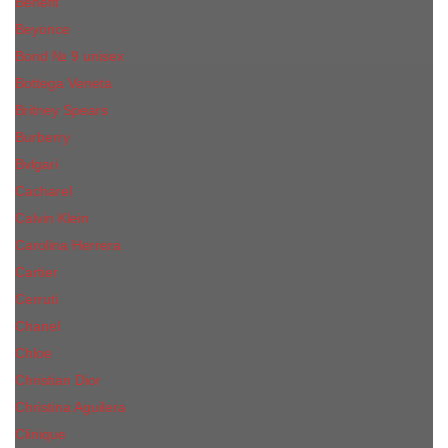
Benefit
Beyonce
Bond № 9 unisex
Bottega Veneta
Britney Spears
Burberry
Bvlgari
Cacharel
Calvin Klein
Carolina Herrera
Cartier
Cerruti
Сhanеl
Chloe
Christian Dior
Christina Aguilera
Сliniquе