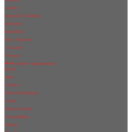
Lanvin
Marina De Bourbon
Moschino
Nina Ricci
Paco Rabanne
Trussardi
Versace
Женская парфюмерия
Ajmal
Alaia
Annifen
Antonio Banderas
Armaf
Ariana Grande
Armand Basi
Azzaro