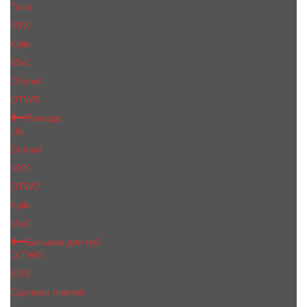
Tarte
NYX
Kylie
MaC
Сhanеl
OTWO
Помада
Lily
Chanel
NYX
OTWO
Kylie
МаС
Бальзам для губ
O.TWO
EOS
Сделано пчелой