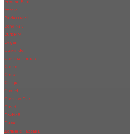
Armand Basi
Azzaro
Baldessarini
Bond № 9
Burberry
Bvlgari
Calvin Klein
Carolina Herrera
Cartier
Cerruti
Сliniquе
Chanel
Christian Dior
Creed
Davidoff
Diesel
Дольче & Габбана