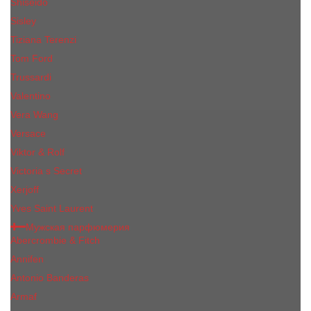
Shiseido
Sisley
Tiziana Terenzi
Tom Ford
Trussardi
Valentino
Vera Wang
Versace
Viktor & Rolf
Victoria s Secret
Xerjoff
Yves Saint Laurent
Мужская парфюмерия
Abercrombie & Fitch
Annifen
Antonio Banderas
Armaf