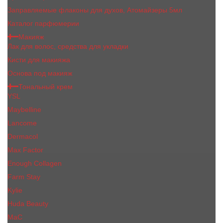
Заправляемые флаконы для духов, Атомайзеры 5мл
Каталог парфюмерии
Макияж
Лак для волос, средства для укладки
Кисти для макияжа
Основа под макияж
Тональный крем
YSL
Maybelline
Lancome
Dermacol
Max Factor
Enough Collagen
Farm Stay
Kylie
Huda Beauty
МаС