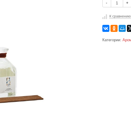
-
+
К сравнению
Категории:
Аро