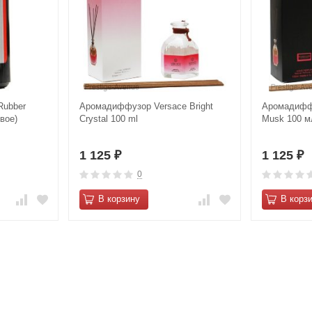
Rubber
Аромадиффузор Versace Bright
Аромадиффу
вое)
Crystal 100 ml
Musk 100 м
1 125
1 125
₽
₽
0
В корзину
В корз