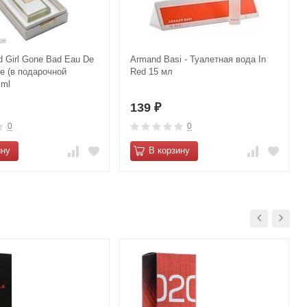
 Girl Gone Bаd Eau De
Armand Basi - Туалетная вода In
e (в подарочной
Red 15 мл
 ml
139
₽
0
0
ину
В корзину