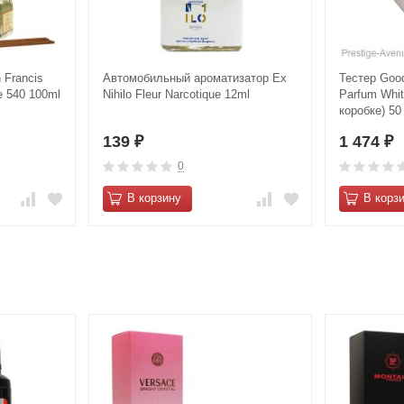
Francis
Автомобильный ароматизатор Ex
Тестер Gооd
e 540 100ml
Nihilo Fleur Narcotique 12ml
Parfum Whit
коробке) 50
139
1 474
₽
₽
0
В корзину
В корз