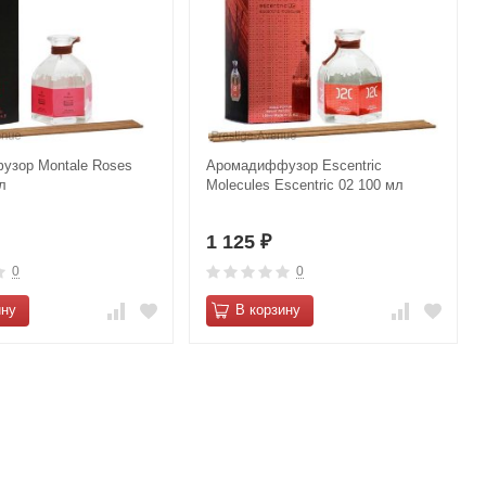
зор Montale Roses
Аромадиффузор Escentric
л
Molecules Escentric 02 100 мл
1 125
₽
0
0
ину
В корзину