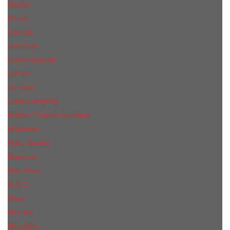
КиLian
Kenzo
Lacoste
Lancome
Laura Biagiotti
Lanvin
Lе Lab0
Lolita Lempicka
Maison Francis Kurkdjian
Madonna
Marc Jacobs
Mancera
Max Mara
M.А.C.
Mexx
Miu Miu
Mоsсhino