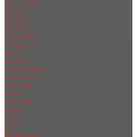
Narciso Rodriguez
Nasomatto
Paco Rabanne
Paris Hilton
Parfums de Marly
Penhaligon​'s
RicHarD
Salvador Dali
Salvatore Ferragamo
Sergio Tacchini
Tiziana Terenzi
Tom Ford
Tommy Hilfiger
Valentino
Versace
Xerjoff
Yves Saint Laurent