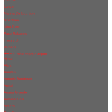
Lanvin
Marina De Bourbon
Moschino
Nina Ricci
Paco Rabanne
Trussardi
Versace
Женская парфюмерия
Ajmal
Alaia
Annifen
Antonio Banderas
Armaf
Ariana Grande
Armand Basi
Azzaro