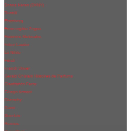
Donna Karan (DKNY)
Dunhill
Eisenberg
Ermenegildo Zegna
Escentric Molecules
Еsteе Lаudеr
Ex Nihilo
Fendi
Franck Olivier
Gerald Ghislain Histoires de Parfums
Gianfranco Ferre
Giorgio Armani
Givenchy
Gucci
Guerlain
Hermes