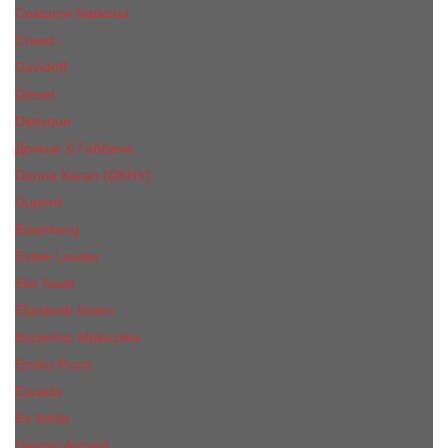
Costume National
Creed
Davidoff
Diesel
Diptyque
Дольче & Габбана
Donna Karan (DKNY)
Dupont
Eisenberg
Еsteе Lаudеr
Elie Saab
Elizabeth Arden
Escentric Molecules
Emilio Pucci
Escada
Ex Nihilo
Giorgio Armani