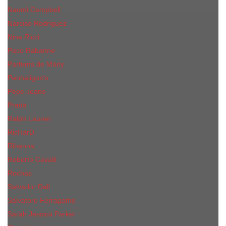
Naomi Campbell
Narciso Rodriguez
Nina Ricci
Paco Rabanne
Parfums de Marly
Penhaligon's
Pepe Jeans
Prada
Ralph Lauren
RicHarD
Rihanna
Roberto Cavalli
Rochas
Salvador Dali
Salvatore Ferragamo
Sarah Jessica Parker