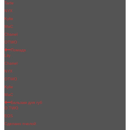
Tarte
NYX
Kylie
MaC
Сhanеl
OTWO
Помада
Lily
Chanel
NYX
OTWO
Kylie
МаС
Бальзам для губ
O.TWO
EOS
Сделано пчелой