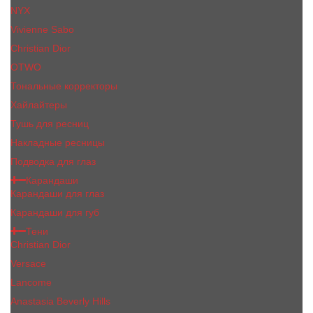
NYX
Vivienne Sabo
Сhristiаn Diоr
OTWO
Тональные корректоры
Хайлайтеры
Тушь для ресниц
Накладные ресницы
Подводка для глаз
Карандаши
Карандаши для глаз
Карандаши для губ
Тени
Christian Dior
Versace
Lancome
Anastasia Beverly Hills