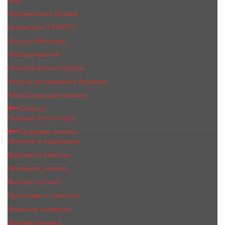
MaC
Оформление бровей
Косметика O.TWO.O
Хна для Мехенди
Наборы кремов
Косметические наборы
Уход за ресницами и бровями
Аксессуары для ресниц
Гигиена
Гигиена полости рта
Средства гигиены
Пелёнки и подгузники
Дорожные ёмкости
Интимная гигиена
Ватные палочки
Прокладки и тампоны
Влажные салфетки
Детская гигиена