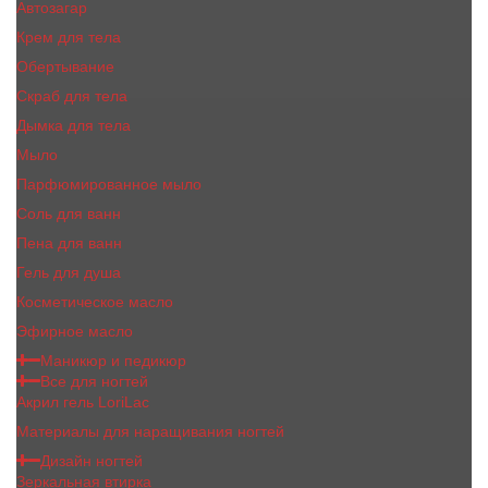
Автозагар
Крем для тела
Обертывание
Скраб для тела
Дымка для тела
Мыло
Парфюмированное мыло
Соль для ванн
Пена для ванн
Гель для душа
Косметическое масло
Эфирное масло
Маникюр и педикюр
Все для ногтей
Акрил гель LoriLac
Материалы для наращивания ногтей
Дизайн ногтей
Зеркальная втирка