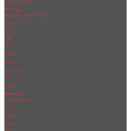
Блеск для губ
Пудра
Anastasia Beverly Hills
Chanel
Kylie
MaC
NYX
OTWO
Pupa
Tom Ford
YSL
ZOZU
Румяна
Christian Dior
OTWO
Сhanеl
Kylie