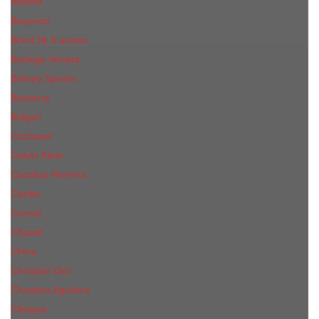
Benefit
Beyonce
Bond № 9 unisex
Bottega Veneta
Britney Spears
Burberry
Bvlgari
Cacharel
Calvin Klein
Carolina Herrera
Cartier
Cerruti
Сhanеl
Chloe
Christian Dior
Christina Aguilera
Сliniquе