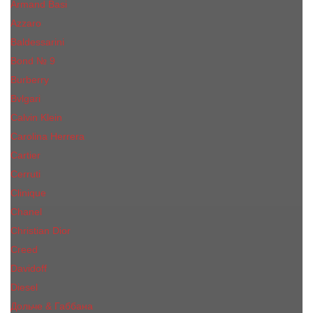
Armand Basi
Azzaro
Baldessarini
Bond № 9
Burberry
Bvlgari
Calvin Klein
Carolina Herrera
Cartier
Cerruti
Сliniquе
Chanel
Christian Dior
Creed
Davidoff
Diesel
Дольче & Габбана