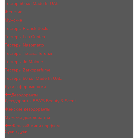
Тестер 50 мл Made In UAE
Женские
Мужские
Тестеры Franck Boclet
Тестеры Les Contes
Тестеры Nasomatto
Тестеры Tiziana Terenzi
Тестеры Jо Malоnе
Тестеры Zarkoperfume
Тестеры 60 мл Made In UAE
Духи с феромонами
Дезодоранты
Дезодоранты BEA'S Beauty & Scent
Женские дезодоранты
Мужские дезодоранты
Женский мини парфюм
Сухие духи