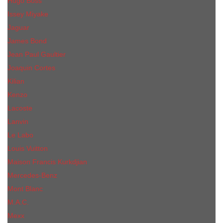
Hugo Boss
Issey Miyake
Jaguar
James Bond
Jean Paul Gaultier
Joaquin Сortes
Kilian
Kenzo
Lacoste
Lanvin
Le Labo
Louis Vuitton
Maison Francis Kurkdjian
Mercedes-Benz
Mont Blanc
M.А.C.
Mexx