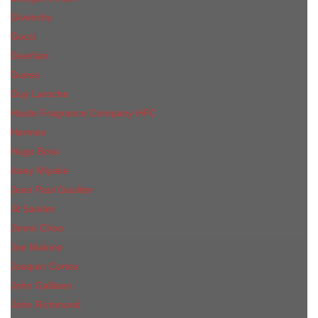
Givenchy
Gucci
Guerlain
Guess
Guy Laroche
Haute Fragrance Company HFC
Hermes
Hugo Boss
Issey Miyake
Jean Paul Gaultier
Jil Sander
Jimmi Choo
Jое Malоnе
Joaquin Cortes
John Galliano
John Richmond