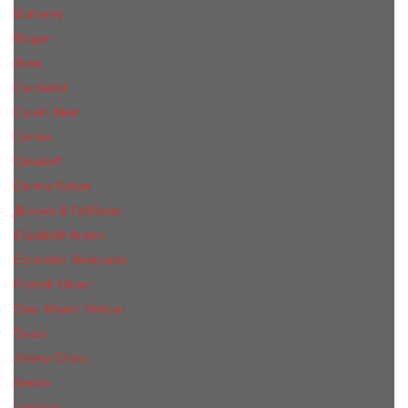
Burberry
Bvlgari
Boss
Cacharel
Calvin Klein
Cerruti
Davidoff
Donna Karan
Дольче & Габбана
Elizabeth Arden
Escentric Molecules
Franck Oliver
Gian Marco Venturi
Gucci
Jimmy Choo
Kenzo
Lacoste