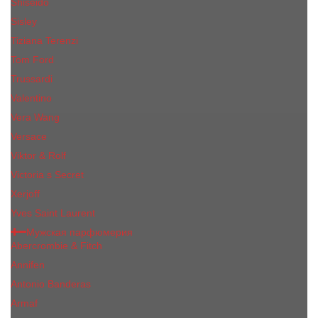
Shiseido
Sisley
Tiziana Terenzi
Tom Ford
Trussardi
Valentino
Vera Wang
Versace
Viktor & Rolf
Victoria s Secret
Xerjoff
Yves Saint Laurent
Мужская парфюмерия
Abercrombie & Fitch
Annifen
Antonio Banderas
Armaf