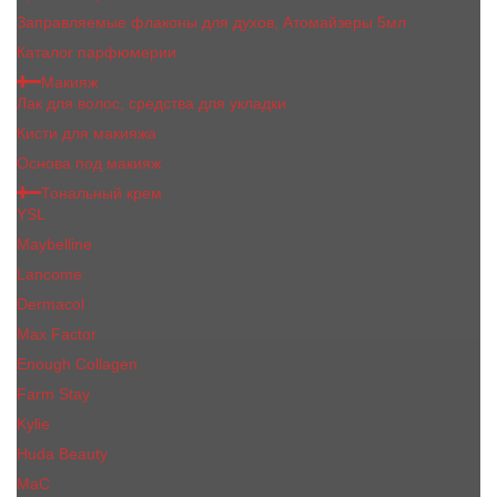
Заправляемые флаконы для духов, Атомайзеры 5мл
Каталог парфюмерии
Макияж
Лак для волос, средства для укладки
Кисти для макияжа
Основа под макияж
Тональный крем
YSL
Maybelline
Lancome
Dermacol
Max Factor
Enough Collagen
Farm Stay
Kylie
Huda Beauty
МаС