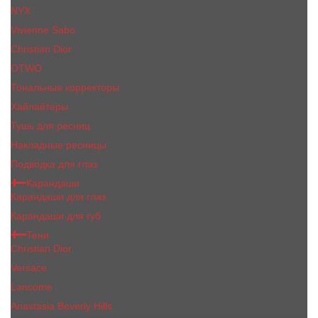
NYX
Vivienne Sabo
Сhristiаn Diоr
OTWO
Тональные корректоры
Хайлайтеры
Тушь для ресниц
Накладные ресницы
Подводка для глаз
Карандаши
Карандаши для глаз
Карандаши для губ
Тени
Christian Dior
Versace
Lancome
Anastasia Beverly Hills