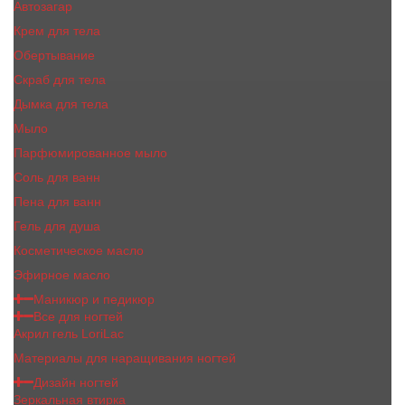
Автозагар
Крем для тела
Обертывание
Скраб для тела
Дымка для тела
Мыло
Парфюмированное мыло
Соль для ванн
Пена для ванн
Гель для душа
Косметическое масло
Эфирное масло
Маникюр и педикюр
Все для ногтей
Акрил гель LoriLac
Материалы для наращивания ногтей
Дизайн ногтей
Зеркальная втирка