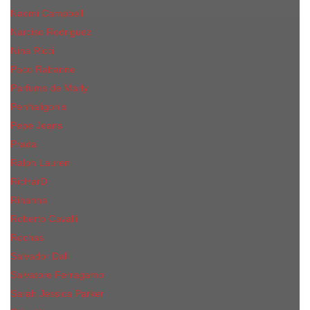
Naomi Campbell
Narciso Rodriguez
Nina Ricci
Paco Rabanne
Parfums de Marly
Penhaligon's
Pepe Jeans
Prada
Ralph Lauren
RicHarD
Rihanna
Roberto Cavalli
Rochas
Salvador Dali
Salvatore Ferragamo
Sarah Jessica Parker