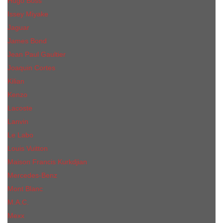
Hugo Boss
Issey Miyake
Jaguar
James Bond
Jean Paul Gaultier
Joaquin Сortes
Kilian
Kenzo
Lacoste
Lanvin
Le Labo
Louis Vuitton
Maison Francis Kurkdjian
Mercedes-Benz
Mont Blanc
M.А.C.
Mexx