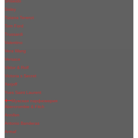
Shiseido
Sisley
Tiziana Terenzi
Tom Ford
Trussardi
Valentino
Vera Wang
Versace
Viktor & Rolf
Victoria s Secret
Xerjoff
Yves Saint Laurent
Мужская парфюмерия
Abercrombie & Fitch
Annifen
Antonio Banderas
Armaf