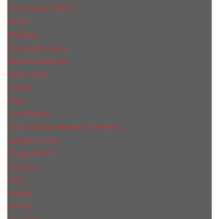
Donna Karan (DKNY)
Dunhill
Eisenberg
Ermenegildo Zegna
Escentric Molecules
Еsteе Lаudеr
Ex Nihilo
Fendi
Franck Olivier
Gerald Ghislain Histoires de Parfums
Gianfranco Ferre
Giorgio Armani
Givenchy
Gucci
Guerlain
Hermes