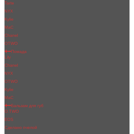
Tarte
NYX
Kylie
MaC
Сhanеl
OTWO
Помада
Lily
Chanel
NYX
OTWO
Kylie
МаС
Бальзам для губ
O.TWO
EOS
Сделано пчелой