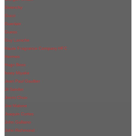
Givenchy
Gucci
Guerlain
Guess
Guy Laroche
Haute Fragrance Company HFC
Hermes
Hugo Boss
Issey Miyake
Jean Paul Gaultier
Jil Sander
Jimmi Choo
Jое Malоnе
Joaquin Cortes
John Galliano
John Richmond