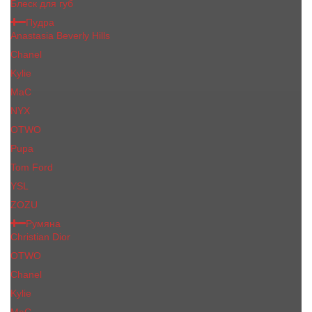
Блеск для губ
Пудра
Anastasia Beverly Hills
Chanel
Kylie
MaC
NYX
OTWO
Pupa
Tom Ford
YSL
ZOZU
Румяна
Christian Dior
OTWO
Сhanеl
Kylie