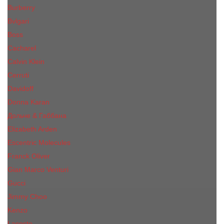
Burberry
Bvlgari
Boss
Cacharel
Calvin Klein
Cerruti
Davidoff
Donna Karan
Дольче & Габбана
Elizabeth Arden
Escentric Molecules
Franck Oliver
Gian Marco Venturi
Gucci
Jimmy Choo
Kenzo
Lacoste