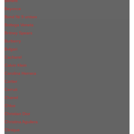
Benefit
Beyonce
Bond № 9 unisex
Bottega Veneta
Britney Spears
Burberry
Bvlgari
Cacharel
Calvin Klein
Carolina Herrera
Cartier
Cerruti
Сhanеl
Chloe
Christian Dior
Christina Aguilera
Сliniquе