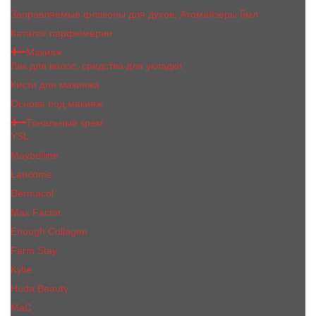
Заправляемые флаконы для духов, Атомайзеры 5мл
Каталог парфюмерии
Макияж
Лак для волос, средства для укладки
Кисти для макияжа
Основа под макияж
Тональный крем
YSL
Maybelline
Lancome
Dermacol
Max Factor
Enough Collagen
Farm Stay
Kylie
Huda Beauty
МаС