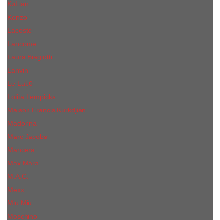
КиLian
Kenzo
Lacoste
Lancome
Laura Biagiotti
Lanvin
Lе Lab0
Lolita Lempicka
Maison Francis Kurkdjian
Madonna
Marc Jacobs
Mancera
Max Mara
M.А.C.
Mexx
Miu Miu
Mоsсhino