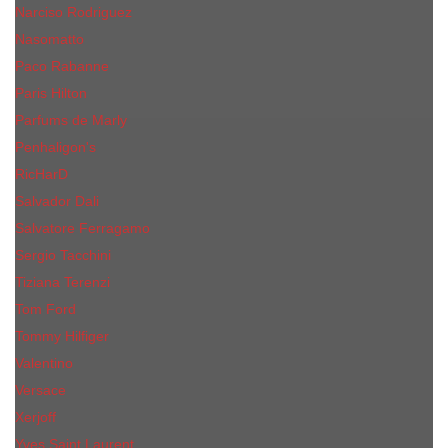
Narciso Rodriguez
Nasomatto
Paco Rabanne
Paris Hilton
Parfums de Marly
Penhaligon​'s
RicHarD
Salvador Dali
Salvatore Ferragamo
Sergio Tacchini
Tiziana Terenzi
Tom Ford
Tommy Hilfiger
Valentino
Versace
Xerjoff
Yves Saint Laurent