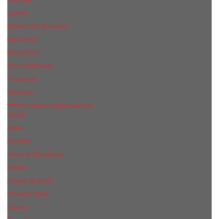
Lanvin
Marina De Bourbon
Moschino
Nina Ricci
Paco Rabanne
Trussardi
Versace
Женская парфюмерия
Ajmal
Alaia
Annifen
Antonio Banderas
Armaf
Ariana Grande
Armand Basi
Azzaro