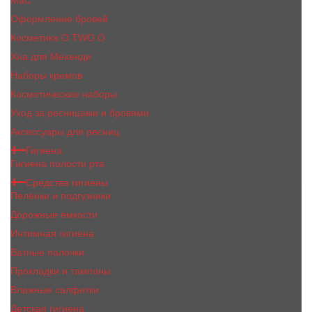
MaC
Оформление бровей
Косметика O.TWO.O
Хна для Мехенди
Наборы кремов
Косметические наборы
Уход за ресницами и бровями
Аксессуары для ресниц
Гигиена
Гигиена полости рта
Средства гигиены
Пелёнки и подгузники
Дорожные ёмкости
Интимная гигиена
Ватные палочки
Прокладки и тампоны
Влажные салфетки
Детская гигиена