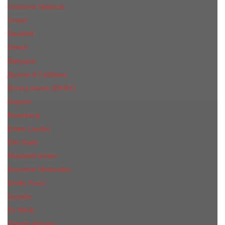
Costume National
Creed
Davidoff
Diesel
Diptyque
Дольче & Габбана
Donna Karan (DKNY)
Dupont
Eisenberg
Еsteе Lаudеr
Elie Saab
Elizabeth Arden
Escentric Molecules
Emilio Pucci
Escada
Ex Nihilo
Giorgio Armani