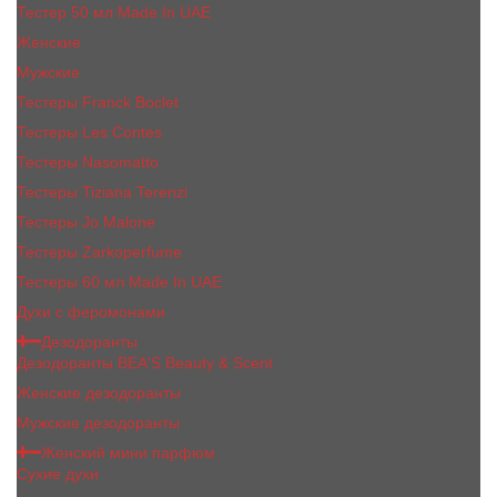
Тестер 50 мл Made In UAE
Женские
Мужские
Тестеры Franck Boclet
Тестеры Les Contes
Тестеры Nasomatto
Тестеры Tiziana Terenzi
Тестеры Jо Malоnе
Тестеры Zarkoperfume
Тестеры 60 мл Made In UAE
Духи с феромонами
Дезодоранты
Дезодоранты BEA'S Beauty & Scent
Женские дезодоранты
Мужские дезодоранты
Женский мини парфюм
Сухие духи