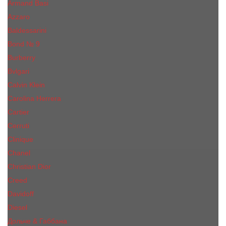
Armand Basi
Azzaro
Baldessarini
Bond № 9
Burberry
Bvlgari
Calvin Klein
Carolina Herrera
Cartier
Cerruti
Сliniquе
Chanel
Christian Dior
Creed
Davidoff
Diesel
Дольче & Габбана