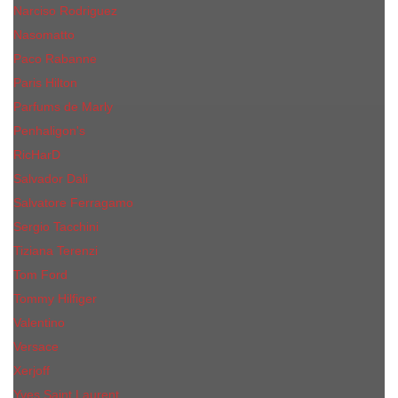
Narciso Rodriguez
Nasomatto
Paco Rabanne
Paris Hilton
Parfums de Marly
Penhaligon​'s
RicHarD
Salvador Dali
Salvatore Ferragamo
Sergio Tacchini
Tiziana Terenzi
Tom Ford
Tommy Hilfiger
Valentino
Versace
Xerjoff
Yves Saint Laurent