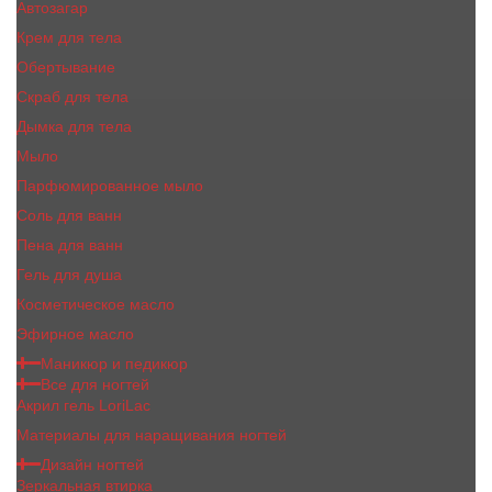
Автозагар
Крем для тела
Обертывание
Скраб для тела
Дымка для тела
Мыло
Парфюмированное мыло
Соль для ванн
Пена для ванн
Гель для душа
Косметическое масло
Эфирное масло
Маникюр и педикюр
Все для ногтей
Акрил гель LoriLac
Материалы для наращивания ногтей
Дизайн ногтей
Зеркальная втирка