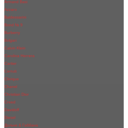
Armand Basi
Azzaro
Baldessarini
Bond № 9
Burberry
Bvlgari
Calvin Klein
Carolina Herrera
Cartier
Cerruti
Сliniquе
Chanel
Christian Dior
Creed
Davidoff
Diesel
Дольче & Габбана