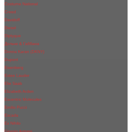
Costume National
Creed
Davidoff
Diesel
Diptyque
Дольче & Габбана
Donna Karan (DKNY)
Dupont
Eisenberg
Еsteе Lаudеr
Elie Saab
Elizabeth Arden
Escentric Molecules
Emilio Pucci
Escada
Ex Nihilo
Giorgio Armani