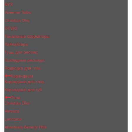
NYX
Vivienne Sabo
Сhristiаn Diоr
OTWO
Тональные корректоры
Хайлайтеры
Тушь для ресниц
Накладные ресницы
Подводка для глаз
Карандаши
Карандаши для глаз
Карандаши для губ
Тени
Christian Dior
Versace
Lancome
Anastasia Beverly Hills