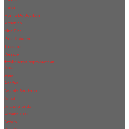
Lanvin
Marina De Bourbon
Moschino
Nina Ricci
Paco Rabanne
Trussardi
Versace
Женская парфюмерия
Ajmal
Alaia
Annifen
Antonio Banderas
Armaf
Ariana Grande
Armand Basi
Azzaro