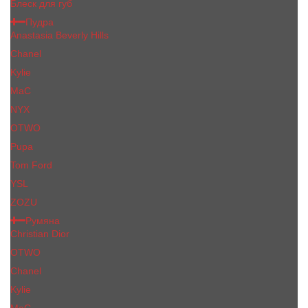
Блеск для губ
Пудра
Anastasia Beverly Hills
Chanel
Kylie
MaC
NYX
OTWO
Pupa
Tom Ford
YSL
ZOZU
Румяна
Christian Dior
OTWO
Сhanеl
Kylie