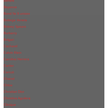
Benefit
Beyonce
Bond № 9 unisex
Bottega Veneta
Britney Spears
Burberry
Bvlgari
Cacharel
Calvin Klein
Carolina Herrera
Cartier
Cerruti
Сhanеl
Chloe
Christian Dior
Christina Aguilera
Сliniquе