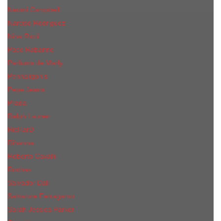
Naomi Campbell
Narciso Rodriguez
Nina Ricci
Paco Rabanne
Parfums de Marly
Penhaligon's
Pepe Jeans
Prada
Ralph Lauren
RicHarD
Rihanna
Roberto Cavalli
Rochas
Salvador Dali
Salvatore Ferragamo
Sarah Jessica Parker