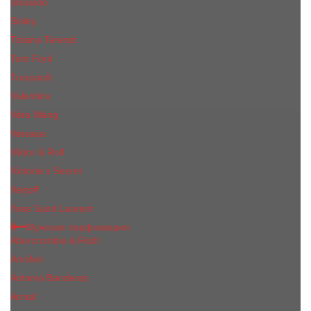
Shiseido
Sisley
Tiziana Terenzi
Tom Ford
Trussardi
Valentino
Vera Wang
Versace
Viktor & Rolf
Victoria s Secret
Xerjoff
Yves Saint Laurent
Мужская парфюмерия
Abercrombie & Fitch
Annifen
Antonio Banderas
Armaf