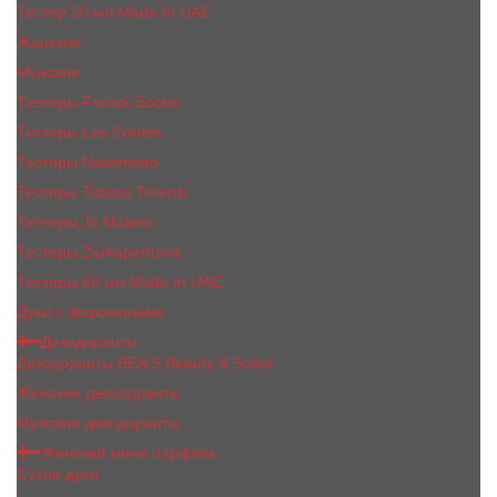
Тестер 50 мл Made In UAE
Женские
Мужские
Тестеры Franck Boclet
Тестеры Les Contes
Тестеры Nasomatto
Тестеры Tiziana Terenzi
Тестеры Jо Malоnе
Тестеры Zarkoperfume
Тестеры 60 мл Made In UAE
Духи с феромонами
Дезодоранты
Дезодоранты BEA'S Beauty & Scent
Женские дезодоранты
Мужские дезодоранты
Женский мини парфюм
Сухие духи