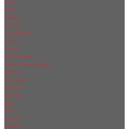
КиLian
Kenzo
Lacoste
Lancome
Laura Biagiotti
Lanvin
Lе Lab0
Lolita Lempicka
Maison Francis Kurkdjian
Madonna
Marc Jacobs
Mancera
Max Mara
M.А.C.
Mexx
Miu Miu
Mоsсhino