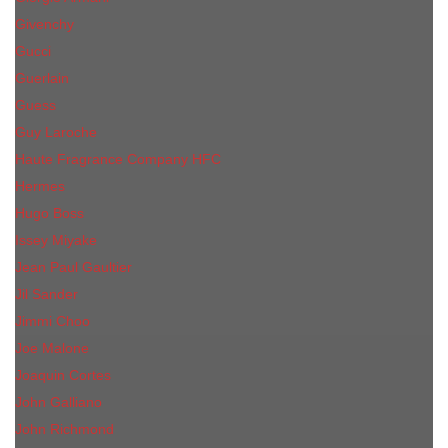
Givenchy
Gucci
Guerlain
Guess
Guy Laroche
Haute Fragrance Company HFC
Hermes
Hugo Boss
Issey Miyake
Jean Paul Gaultier
Jil Sander
Jimmi Choo
Jое Malоnе
Joaquin Cortes
John Galliano
John Richmond