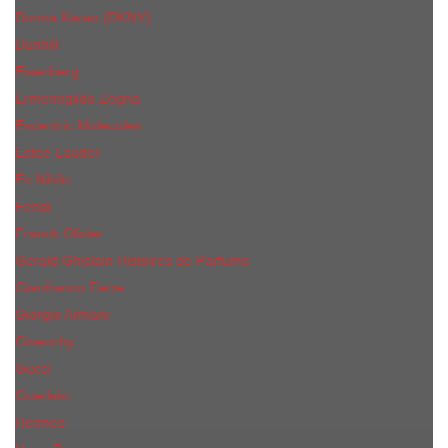
Donna Karan (DKNY)
Dunhill
Eisenberg
Ermenegildo Zegna
Escentric Molecules
Еsteе Lаudеr
Ex Nihilo
Fendi
Franck Olivier
Gerald Ghislain Histoires de Parfums
Gianfranco Ferre
Giorgio Armani
Givenchy
Gucci
Guerlain
Hermes