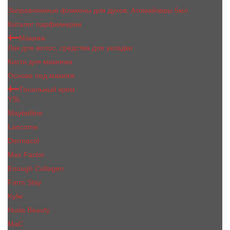
Заправляемые флаконы для духов, Атомайзеры 5мл
Каталог парфюмерии
Макияж
Лак для волос, средства для укладки
Кисти для макияжа
Основа под макияж
Тональный крем
YSL
Maybelline
Lancome
Dermacol
Max Factor
Enough Collagen
Farm Stay
Kylie
Huda Beauty
МаС