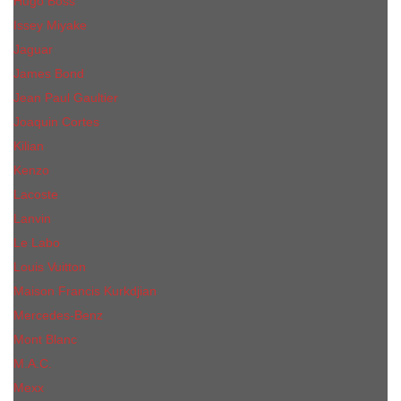
Hugo Boss
Issey Miyake
Jaguar
James Bond
Jean Paul Gaultier
Joaquin Сortes
Kilian
Kenzo
Lacoste
Lanvin
Le Labo
Louis Vuitton
Maison Francis Kurkdjian
Mercedes-Benz
Mont Blanc
M.А.C.
Mexx