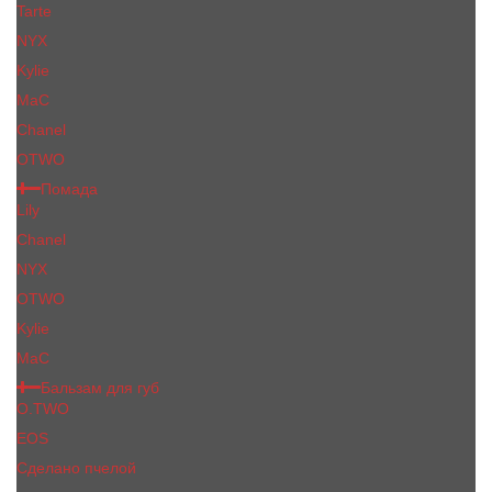
Tarte
NYX
Kylie
MaC
Сhanеl
OTWO
Помада
Lily
Chanel
NYX
OTWO
Kylie
МаС
Бальзам для губ
O.TWO
EOS
Сделано пчелой