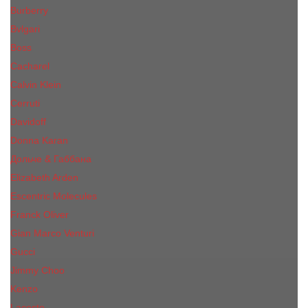
Burberry
Bvlgari
Boss
Cacharel
Calvin Klein
Cerruti
Davidoff
Donna Karan
Дольче & Габбана
Elizabeth Arden
Escentric Molecules
Franck Oliver
Gian Marco Venturi
Gucci
Jimmy Choo
Kenzo
Lacoste