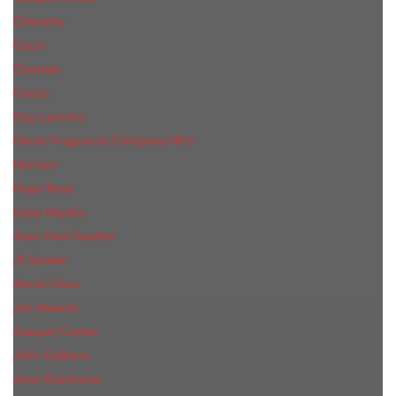
Givenchy
Gucci
Guerlain
Guess
Guy Laroche
Haute Fragrance Company HFC
Hermes
Hugo Boss
Issey Miyake
Jean Paul Gaultier
Jil Sander
Jimmi Choo
Jое Malоnе
Joaquin Cortes
John Galliano
John Richmond