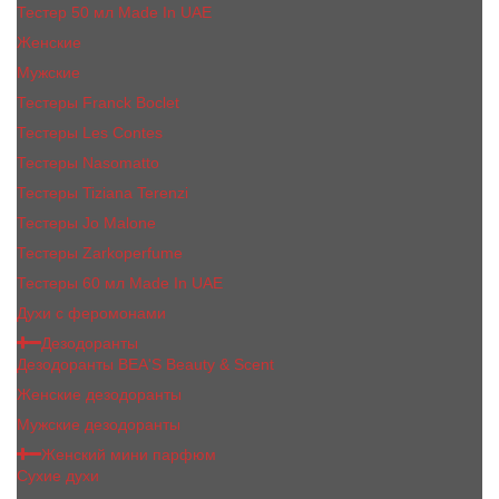
Тестер 50 мл Made In UAE
Женские
Мужские
Тестеры Franck Boclet
Тестеры Les Contes
Тестеры Nasomatto
Тестеры Tiziana Terenzi
Тестеры Jо Malоnе
Тестеры Zarkoperfume
Тестеры 60 мл Made In UAE
Духи с феромонами
Дезодоранты
Дезодоранты BEA'S Beauty & Scent
Женские дезодоранты
Мужские дезодоранты
Женский мини парфюм
Сухие духи