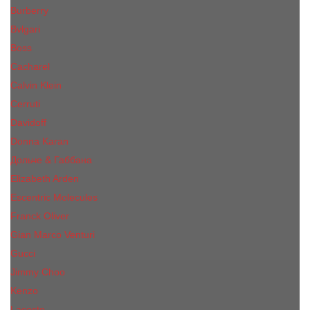
Burberry
Bvlgari
Boss
Cacharel
Calvin Klein
Cerruti
Davidoff
Donna Karan
Дольче & Габбана
Elizabeth Arden
Escentric Molecules
Franck Oliver
Gian Marco Venturi
Gucci
Jimmy Choo
Kenzo
Lacoste