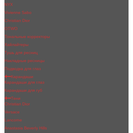
NYX
Vivienne Sabo
Сhristiаn Diоr
OTWO
Тональные корректоры
Хайлайтеры
Тушь для ресниц
Накладные ресницы
Подводка для глаз
Карандаши
Карандаши для глаз
Карандаши для губ
Тени
Christian Dior
Versace
Lancome
Anastasia Beverly Hills