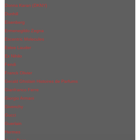
Donna Karan (DKNY)
Dunhill
Eisenberg
Ermenegildo Zegna
Escentric Molecules
Еsteе Lаudеr
Ex Nihilo
Fendi
Franck Olivier
Gerald Ghislain Histoires de Parfums
Gianfranco Ferre
Giorgio Armani
Givenchy
Gucci
Guerlain
Hermes