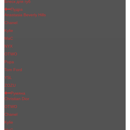
Блеск для губ
Пудра
Anastasia Beverly Hills
Chanel
Kylie
MaC
NYX
OTWO
Pupa
Tom Ford
YSL
ZOZU
Румяна
Christian Dior
OTWO
Сhanеl
Kylie