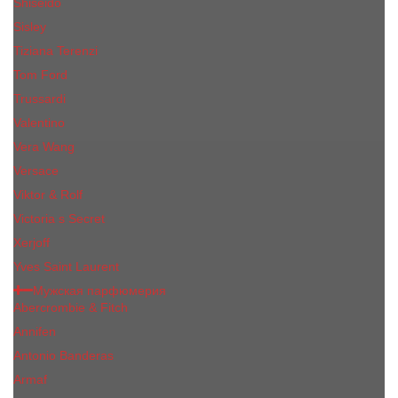
Shiseido
Sisley
Tiziana Terenzi
Tom Ford
Trussardi
Valentino
Vera Wang
Versace
Viktor & Rolf
Victoria s Secret
Xerjoff
Yves Saint Laurent
Мужская парфюмерия
Abercrombie & Fitch
Annifen
Antonio Banderas
Armaf