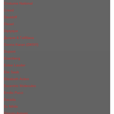
Costume National
Creed
Davidoff
Diesel
Diptyque
Дольче & Габбана
Donna Karan (DKNY)
Dupont
Eisenberg
Еsteе Lаudеr
Elie Saab
Elizabeth Arden
Escentric Molecules
Emilio Pucci
Escada
Ex Nihilo
Giorgio Armani