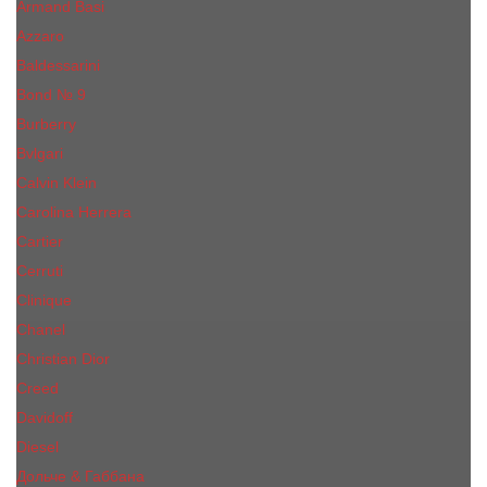
Armand Basi
Azzaro
Baldessarini
Bond № 9
Burberry
Bvlgari
Calvin Klein
Carolina Herrera
Cartier
Cerruti
Сliniquе
Chanel
Christian Dior
Creed
Davidoff
Diesel
Дольче & Габбана