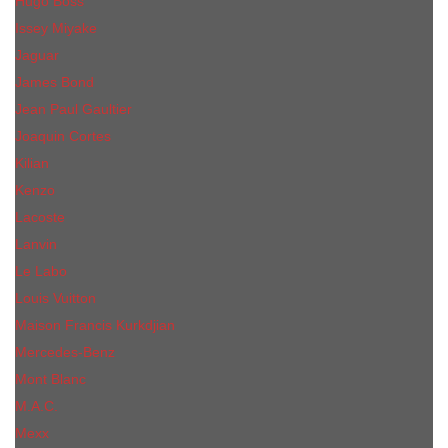
Hugo Boss
Issey Miyake
Jaguar
James Bond
Jean Paul Gaultier
Joaquin Сortes
Kilian
Kenzo
Lacoste
Lanvin
Le Labo
Louis Vuitton
Maison Francis Kurkdjian
Mercedes-Benz
Mont Blanc
M.А.C.
Mexx