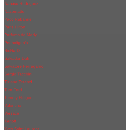
Narciso Rodriguez
Nasomatto
Paco Rabanne
Paris Hilton
Parfums de Marly
Penhaligon​'s
RicHarD
Salvador Dali
Salvatore Ferragamo
Sergio Tacchini
Tiziana Terenzi
Tom Ford
Tommy Hilfiger
Valentino
Versace
Xerjoff
Yves Saint Laurent