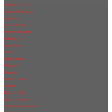
Naomi Campbell
Narciso Rodriguez
Nina Ricci
Paco Rabanne
Parfums de Marly
Penhaligon's
Pepe Jeans
Prada
Ralph Lauren
RicHarD
Rihanna
Roberto Cavalli
Rochas
Salvador Dali
Salvatore Ferragamo
Sarah Jessica Parker