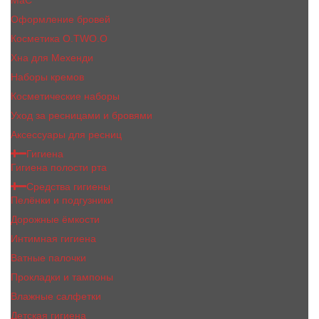
MaC
Оформление бровей
Косметика O.TWO.O
Хна для Мехенди
Наборы кремов
Косметические наборы
Уход за ресницами и бровями
Аксессуары для ресниц
Гигиена
Гигиена полости рта
Средства гигиены
Пелёнки и подгузники
Дорожные ёмкости
Интимная гигиена
Ватные палочки
Прокладки и тампоны
Влажные салфетки
Детская гигиена