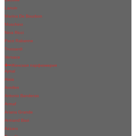
Lanvin
Marina De Bourbon
Moschino
Nina Ricci
Paco Rabanne
Trussardi
Versace
Женская парфюмерия
Ajmal
Alaia
Annifen
Antonio Banderas
Armaf
Ariana Grande
Armand Basi
Azzaro