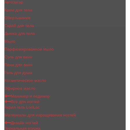
Автозагар
Крем для тела
Обертывание
Скраб для тела
Дымка для тела
Мыло
Парфюмированное мыло
Соль для ванн
Пена для ванн
Гель для душа
Косметическое масло
Эфирное масло
Маникюр и педикюр
Все для ногтей
Акрил гель LoriLac
Материалы для наращивания ногтей
Дизайн ногтей
Зеркальная втирка