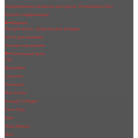
Заправляемые флаконы для духов, Атомайзеры 5мл
Каталог парфюмерии
Макияж
Лак для волос, средства для укладки
Кисти для макияжа
Основа под макияж
Тональный крем
YSL
Maybelline
Lancome
Dermacol
Max Factor
Enough Collagen
Farm Stay
Kylie
Huda Beauty
МаС