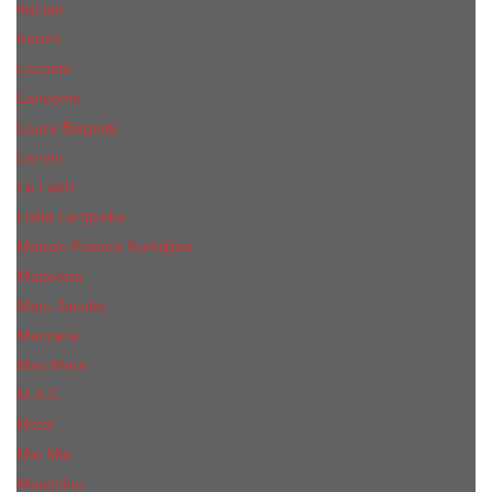
КиLian
Kenzo
Lacoste
Lancome
Laura Biagiotti
Lanvin
Lе Lab0
Lolita Lempicka
Maison Francis Kurkdjian
Madonna
Marc Jacobs
Mancera
Max Mara
M.А.C.
Mexx
Miu Miu
Mоsсhino