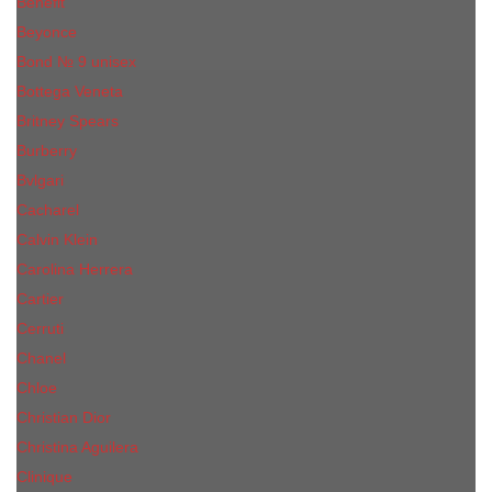
Benefit
Beyonce
Bond № 9 unisex
Bottega Veneta
Britney Spears
Burberry
Bvlgari
Cacharel
Calvin Klein
Carolina Herrera
Cartier
Cerruti
Сhanеl
Chloe
Christian Dior
Christina Aguilera
Сliniquе