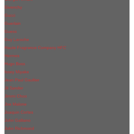
Givenchy
Gucci
Guerlain
Guess
Guy Laroche
Haute Fragrance Company HFC
Hermes
Hugo Boss
Issey Miyake
Jean Paul Gaultier
Jil Sander
Jimmi Choo
Jое Malоnе
Joaquin Cortes
John Galliano
John Richmond