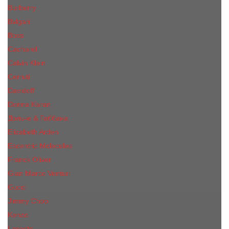
Burberry
Bvlgari
Boss
Cacharel
Calvin Klein
Cerruti
Davidoff
Donna Karan
Дольче & Габбана
Elizabeth Arden
Escentric Molecules
Franck Oliver
Gian Marco Venturi
Gucci
Jimmy Choo
Kenzo
Lacoste