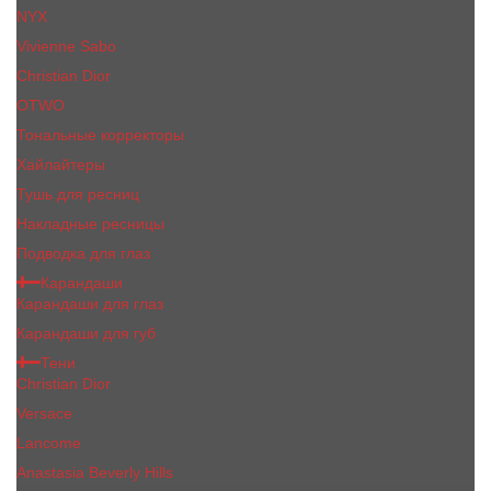
NYX
Vivienne Sabo
Сhristiаn Diоr
OTWO
Тональные корректоры
Хайлайтеры
Тушь для ресниц
Накладные ресницы
Подводка для глаз
Карандаши
Карандаши для глаз
Карандаши для губ
Тени
Christian Dior
Versace
Lancome
Anastasia Beverly Hills