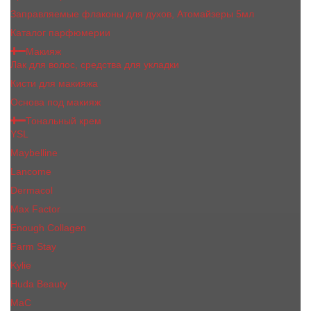
Заправляемые флаконы для духов, Атомайзеры 5мл
Каталог парфюмерии
Макияж
Лак для волос, средства для укладки
Кисти для макияжа
Основа под макияж
Тональный крем
YSL
Maybelline
Lancome
Dermacol
Max Factor
Enough Collagen
Farm Stay
Kylie
Huda Beauty
МаС