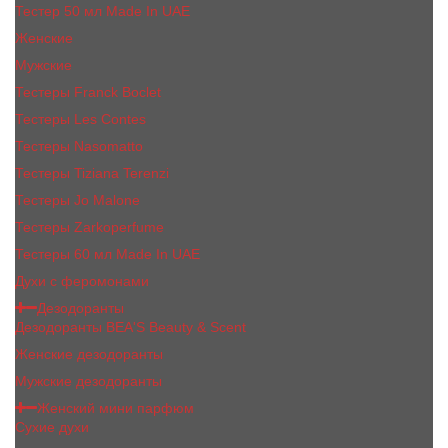
Тестер 50 мл Made In UAE
Женские
Мужские
Тестеры Franck Boclet
Тестеры Les Contes
Тестеры Nasomatto
Тестеры Tiziana Terenzi
Тестеры Jо Malоnе
Тестеры Zarkoperfume
Тестеры 60 мл Made In UAE
Духи с феромонами
Дезодоранты
Дезодоранты BEA'S Beauty & Scent
Женские дезодоранты
Мужские дезодоранты
Женский мини парфюм
Сухие духи