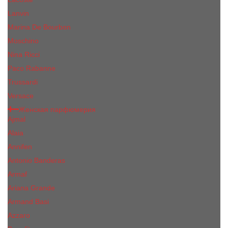
Lanvin
Marina De Bourbon
Moschino
Nina Ricci
Paco Rabanne
Trussardi
Versace
Женская парфюмерия
Ajmal
Alaia
Annifen
Antonio Banderas
Armaf
Ariana Grande
Armand Basi
Azzaro