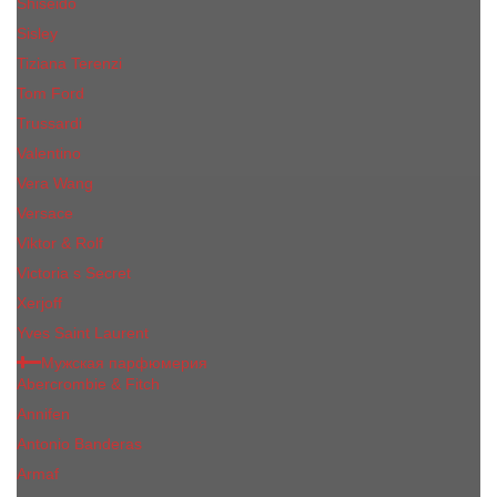
Shiseido
Sisley
Tiziana Terenzi
Tom Ford
Trussardi
Valentino
Vera Wang
Versace
Viktor & Rolf
Victoria s Secret
Xerjoff
Yves Saint Laurent
Мужская парфюмерия
Abercrombie & Fitch
Annifen
Antonio Banderas
Armaf