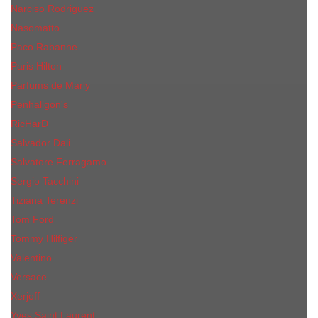
Narciso Rodriguez
Nasomatto
Paco Rabanne
Paris Hilton
Parfums de Marly
Penhaligon​'s
RicHarD
Salvador Dali
Salvatore Ferragamo
Sergio Tacchini
Tiziana Terenzi
Tom Ford
Tommy Hilfiger
Valentino
Versace
Xerjoff
Yves Saint Laurent