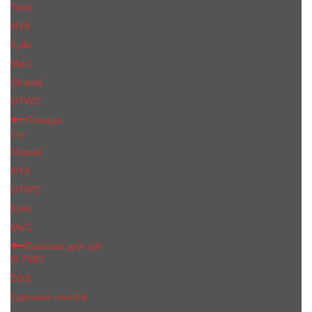
Tarte
NYX
Kylie
MaC
Сhanеl
OTWO
Помада
Lily
Chanel
NYX
OTWO
Kylie
МаС
Бальзам для губ
O.TWO
EOS
Сделано пчелой