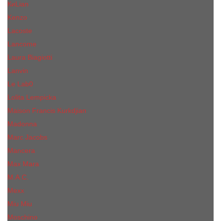
КиLian
Kenzo
Lacoste
Lancome
Laura Biagiotti
Lanvin
Lе Lab0
Lolita Lempicka
Maison Francis Kurkdjian
Madonna
Marc Jacobs
Mancera
Max Mara
M.А.C.
Mexx
Miu Miu
Mоsсhino