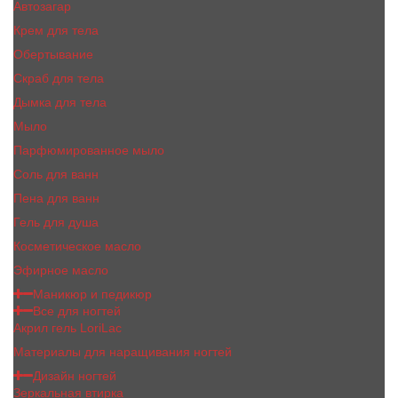
Автозагар
Крем для тела
Обертывание
Скраб для тела
Дымка для тела
Мыло
Парфюмированное мыло
Соль для ванн
Пена для ванн
Гель для душа
Косметическое масло
Эфирное масло
Маникюр и педикюр
Все для ногтей
Акрил гель LoriLac
Материалы для наращивания ногтей
Дизайн ногтей
Зеркальная втирка