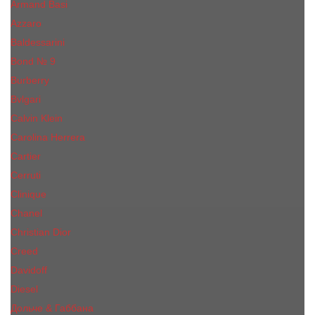
Armand Basi
Azzaro
Baldessarini
Bond № 9
Burberry
Bvlgari
Calvin Klein
Carolina Herrera
Cartier
Cerruti
Сliniquе
Chanel
Christian Dior
Creed
Davidoff
Diesel
Дольче & Габбана