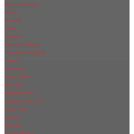
Costume National
Creed
Davidoff
Diesel
Diptyque
Дольче & Габбана
Donna Karan (DKNY)
Dupont
Eisenberg
Еsteе Lаudеr
Elie Saab
Elizabeth Arden
Escentric Molecules
Emilio Pucci
Escada
Ex Nihilo
Giorgio Armani