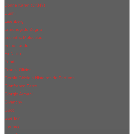
Donna Karan (DKNY)
Dunhill
Eisenberg
Ermenegildo Zegna
Escentric Molecules
Еsteе Lаudеr
Ex Nihilo
Fendi
Franck Olivier
Gerald Ghislain Histoires de Parfums
Gianfranco Ferre
Giorgio Armani
Givenchy
Gucci
Guerlain
Hermes