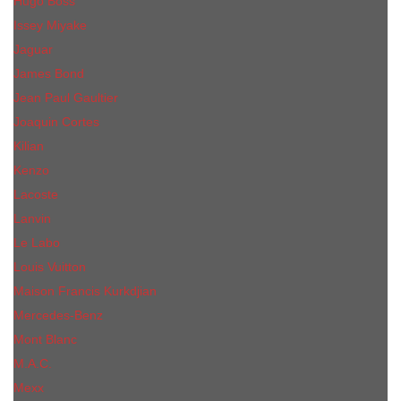
Hugo Boss
Issey Miyake
Jaguar
James Bond
Jean Paul Gaultier
Joaquin Сortes
Kilian
Kenzo
Lacoste
Lanvin
Le Labo
Louis Vuitton
Maison Francis Kurkdjian
Mercedes-Benz
Mont Blanc
M.А.C.
Mexx