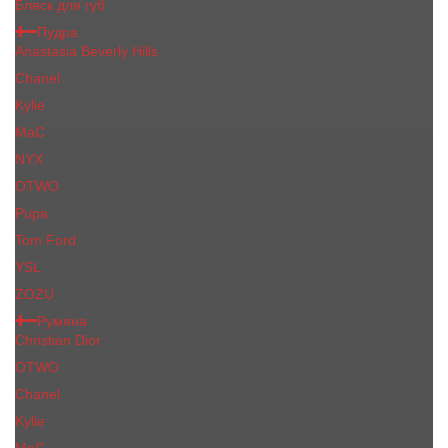
Блеск для губ
Пудра
Anastasia Beverly Hills
Chanel
Kylie
MaC
NYX
OTWO
Pupa
Tom Ford
YSL
ZOZU
Румяна
Christian Dior
OTWO
Сhanеl
Kylie