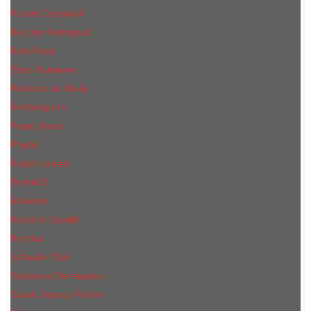
Naomi Campbell
Narciso Rodriguez
Nina Ricci
Paco Rabanne
Parfums de Marly
Penhaligon's
Pepe Jeans
Prada
Ralph Lauren
RicHarD
Rihanna
Roberto Cavalli
Rochas
Salvador Dali
Salvatore Ferragamo
Sarah Jessica Parker