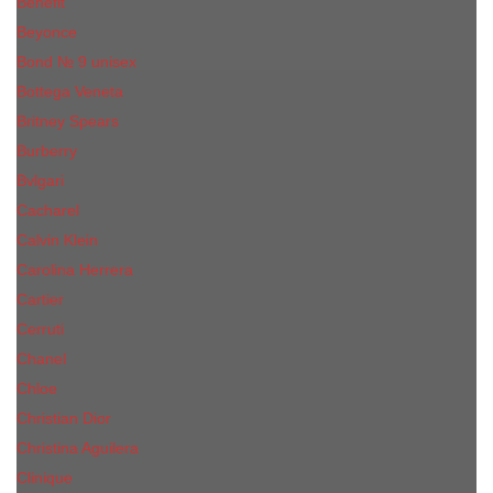
Benefit
Beyonce
Bond № 9 unisex
Bottega Veneta
Britney Spears
Burberry
Bvlgari
Cacharel
Calvin Klein
Carolina Herrera
Cartier
Cerruti
Сhanеl
Chloe
Christian Dior
Christina Aguilera
Сliniquе