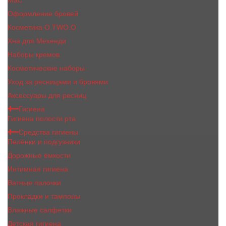
MaC
Оформление бровей
Косметика O.TWO.O
Хна для Мехенди
Наборы кремов
Косметические наборы
Уход за ресницами и бровями
Аксессуары для ресниц
Гигиена
Гигиена полости рта
Средства гигиены
Пелёнки и подгузники
Дорожные ёмкости
Интимная гигиена
Ватные палочки
Прокладки и тампоны
Влажные салфетки
Детская гигиена