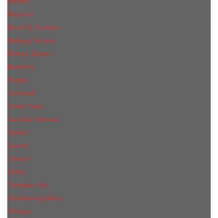
Benefit
Beyonce
Bond № 9 unisex
Bottega Veneta
Britney Spears
Burberry
Bvlgari
Cacharel
Calvin Klein
Carolina Herrera
Cartier
Cerruti
Сhanеl
Chloe
Christian Dior
Christina Aguilera
Сliniquе