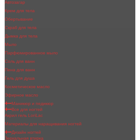
Автозагар
Крем для тела
Обертывание
Скраб для тела
Дымка для тела
Мыло
Парфюмированное мыло
Соль для ванн
Пена для ванн
Гель для душа
Косметическое масло
Эфирное масло
Маникюр и педикюр
Все для ногтей
Акрил гель LoriLac
Материалы для наращивания ногтей
Дизайн ногтей
Зеркальная втирка