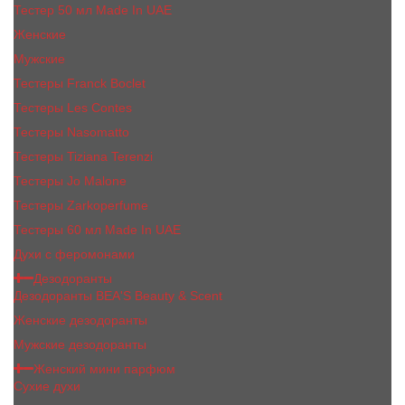
Тестер 50 мл Made In UAE
Женские
Мужские
Тестеры Franck Boclet
Тестеры Les Contes
Тестеры Nasomatto
Тестеры Tiziana Terenzi
Тестеры Jо Malоnе
Тестеры Zarkoperfume
Тестеры 60 мл Made In UAE
Духи с феромонами
Дезодоранты
Дезодоранты BEA'S Beauty & Scent
Женские дезодоранты
Мужские дезодоранты
Женский мини парфюм
Сухие духи