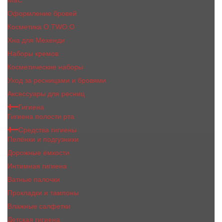
MaC
Оформление бровей
Косметика O.TWO.O
Хна для Мехенди
Наборы кремов
Косметические наборы
Уход за ресницами и бровями
Аксессуары для ресниц
Гигиена
Гигиена полости рта
Средства гигиены
Пелёнки и подгузники
Дорожные ёмкости
Интимная гигиена
Ватные палочки
Прокладки и тампоны
Влажные салфетки
Детская гигиена