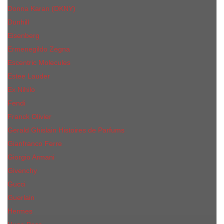
Donna Karan (DKNY)
Dunhill
Eisenberg
Ermenegildo Zegna
Escentric Molecules
Еsteе Lаudеr
Ex Nihilo
Fendi
Franck Olivier
Gerald Ghislain Histoires de Parfums
Gianfranco Ferre
Giorgio Armani
Givenchy
Gucci
Guerlain
Hermes