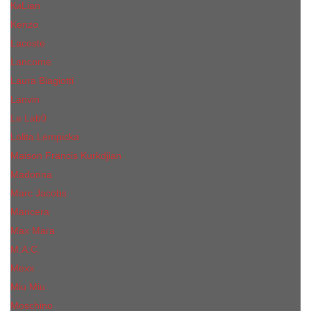
КиLian
Kenzo
Lacoste
Lancome
Laura Biagiotti
Lanvin
Lе Lab0
Lolita Lempicka
Maison Francis Kurkdjian
Madonna
Marc Jacobs
Mancera
Max Mara
M.А.C.
Mexx
Miu Miu
Mоsсhino