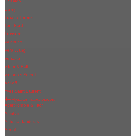
Shiseido
Sisley
Tiziana Terenzi
Tom Ford
Trussardi
Valentino
Vera Wang
Versace
Viktor & Rolf
Victoria s Secret
Xerjoff
Yves Saint Laurent
Мужская парфюмерия
Abercrombie & Fitch
Annifen
Antonio Banderas
Armaf