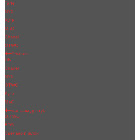
Tarte
NYX
Kylie
MaC
Сhanеl
OTWO
Помада
Lily
Chanel
NYX
OTWO
Kylie
МаС
Бальзам для губ
O.TWO
EOS
Сделано пчелой