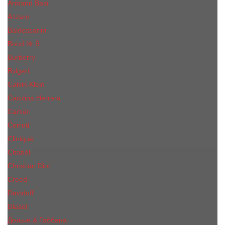
Armand Basi
Azzaro
Baldessarini
Bond № 9
Burberry
Bvlgari
Calvin Klein
Carolina Herrera
Cartier
Cerruti
Сliniquе
Chanel
Christian Dior
Creed
Davidoff
Diesel
Дольче & Габбана