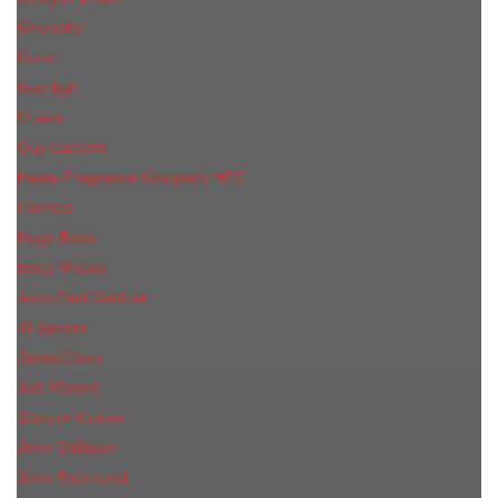
Givenchy
Gucci
Guerlain
Guess
Guy Laroche
Haute Fragrance Company HFC
Hermes
Hugo Boss
Issey Miyake
Jean Paul Gaultier
Jil Sander
Jimmi Choo
Jое Malоnе
Joaquin Cortes
John Galliano
John Richmond