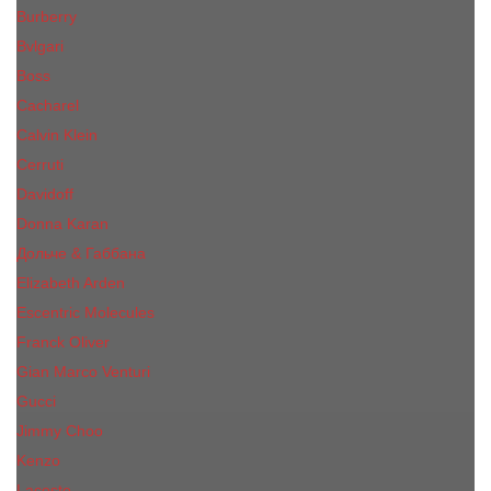
Burberry
Bvlgari
Boss
Cacharel
Calvin Klein
Cerruti
Davidoff
Donna Karan
Дольче & Габбана
Elizabeth Arden
Escentric Molecules
Franck Oliver
Gian Marco Venturi
Gucci
Jimmy Choo
Kenzo
Lacoste