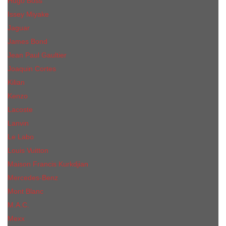
Hugo Boss
Issey Miyake
Jaguar
James Bond
Jean Paul Gaultier
Joaquin Сortes
Kilian
Kenzo
Lacoste
Lanvin
Le Labo
Louis Vuitton
Maison Francis Kurkdjian
Mercedes-Benz
Mont Blanc
M.А.C.
Mexx