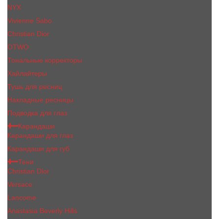
NYX
Vivienne Sabo
Сhristiаn Diоr
OTWO
Тональные корректоры
Хайлайтеры
Тушь для ресниц
Накладные ресницы
Подводка для глаз
Карандаши
Карандаши для глаз
Карандаши для губ
Тени
Christian Dior
Versace
Lancome
Anastasia Beverly Hills