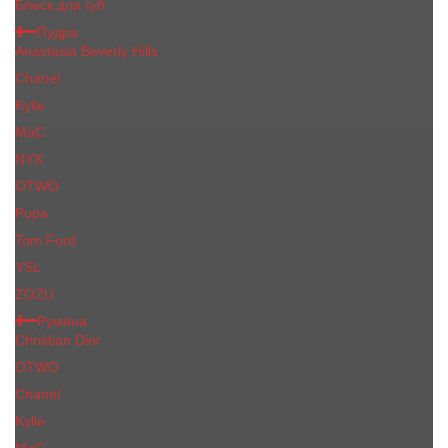
Блеск для губ
Пудра
Anastasia Beverly Hills
Chanel
Kylie
MaC
NYX
OTWO
Pupa
Tom Ford
YSL
ZOZU
Румяна
Christian Dior
OTWO
Сhanеl
Kylie