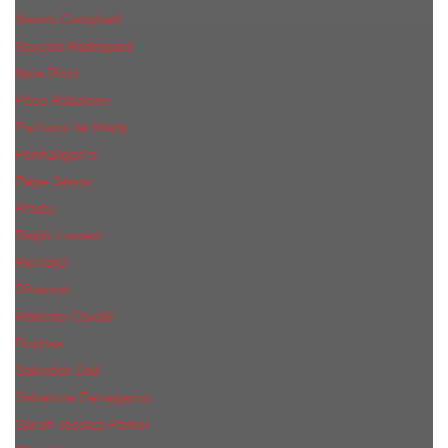
Naomi Campbell
Narciso Rodriguez
Nina Ricci
Paco Rabanne
Parfums de Marly
Penhaligon's
Pepe Jeans
Prada
Ralph Lauren
RicHarD
Rihanna
Roberto Cavalli
Rochas
Salvador Dali
Salvatore Ferragamo
Sarah Jessica Parker