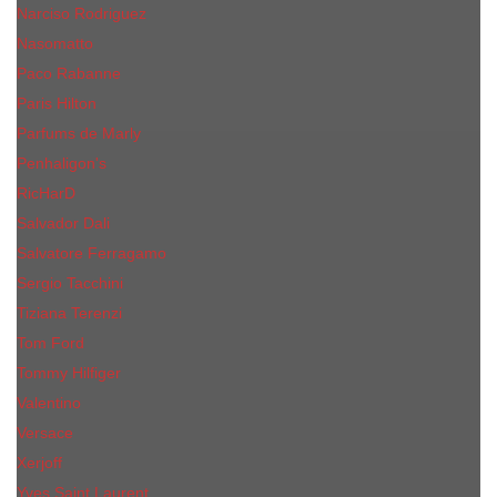
Narciso Rodriguez
Nasomatto
Paco Rabanne
Paris Hilton
Parfums de Marly
Penhaligon​'s
RicHarD
Salvador Dali
Salvatore Ferragamo
Sergio Tacchini
Tiziana Terenzi
Tom Ford
Tommy Hilfiger
Valentino
Versace
Xerjoff
Yves Saint Laurent