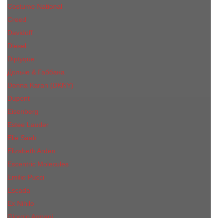
Costume National
Creed
Davidoff
Diesel
Diptyque
Дольче & Габбана
Donna Karan (DKNY)
Dupont
Eisenberg
Еsteе Lаudеr
Elie Saab
Elizabeth Arden
Escentric Molecules
Emilio Pucci
Escada
Ex Nihilo
Giorgio Armani