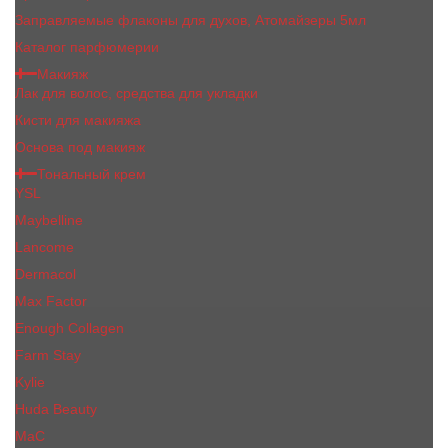
Заправляемые флаконы для духов, Атомайзеры 5мл
Каталог парфюмерии
Макияж
Лак для волос, средства для укладки
Кисти для макияжа
Основа под макияж
Тональный крем
YSL
Maybelline
Lancome
Dermacol
Max Factor
Enough Collagen
Farm Stay
Kylie
Huda Beauty
МаС