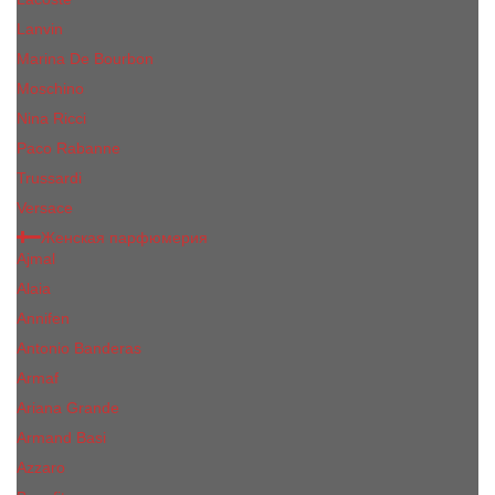
Lanvin
Marina De Bourbon
Moschino
Nina Ricci
Paco Rabanne
Trussardi
Versace
Женская парфюмерия
Ajmal
Alaia
Annifen
Antonio Banderas
Armaf
Ariana Grande
Armand Basi
Azzaro