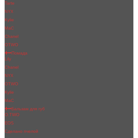
Tarte
NYX
Kylie
MaC
Сhanеl
OTWO
Помада
Lily
Chanel
NYX
OTWO
Kylie
МаС
Бальзам для губ
O.TWO
EOS
Сделано пчелой