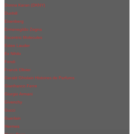
Donna Karan (DKNY)
Dunhill
Eisenberg
Ermenegildo Zegna
Escentric Molecules
Еsteе Lаudеr
Ex Nihilo
Fendi
Franck Olivier
Gerald Ghislain Histoires de Parfums
Gianfranco Ferre
Giorgio Armani
Givenchy
Gucci
Guerlain
Hermes