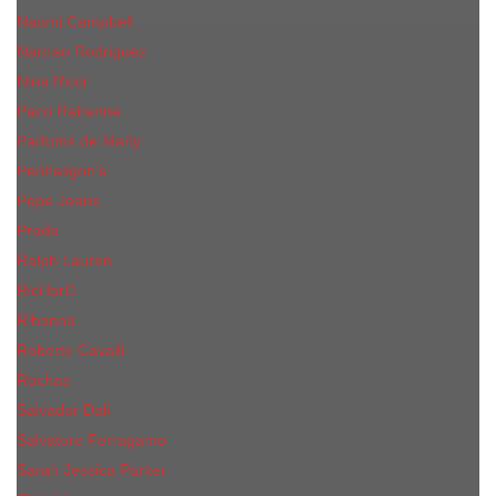
Naomi Campbell
Narciso Rodriguez
Nina Ricci
Paco Rabanne
Parfums de Marly
Penhaligon's
Pepe Jeans
Prada
Ralph Lauren
RicHarD
Rihanna
Roberto Cavalli
Rochas
Salvador Dali
Salvatore Ferragamo
Sarah Jessica Parker