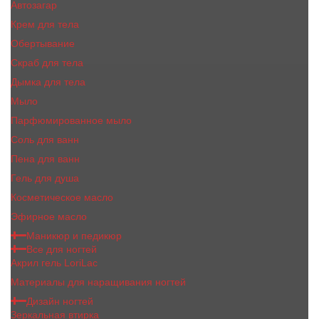
Автозагар
Крем для тела
Обертывание
Скраб для тела
Дымка для тела
Мыло
Парфюмированное мыло
Соль для ванн
Пена для ванн
Гель для душа
Косметическое масло
Эфирное масло
Маникюр и педикюр
Все для ногтей
Акрил гель LoriLac
Материалы для наращивания ногтей
Дизайн ногтей
Зеркальная втирка