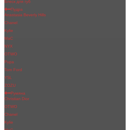
Блеск для губ
Пудра
Anastasia Beverly Hills
Chanel
Kylie
MaC
NYX
OTWO
Pupa
Tom Ford
YSL
ZOZU
Румяна
Christian Dior
OTWO
Сhanеl
Kylie