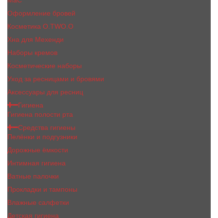
MaC
Оформление бровей
Косметика O.TWO.O
Хна для Мехенди
Наборы кремов
Косметические наборы
Уход за ресницами и бровями
Аксессуары для ресниц
Гигиена
Гигиена полости рта
Средства гигиены
Пелёнки и подгузники
Дорожные ёмкости
Интимная гигиена
Ватные палочки
Прокладки и тампоны
Влажные салфетки
Детская гигиена