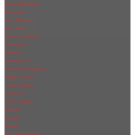
Narciso Rodriguez
Nasomatto
Paco Rabanne
Paris Hilton
Parfums de Marly
Penhaligon​'s
RicHarD
Salvador Dali
Salvatore Ferragamo
Sergio Tacchini
Tiziana Terenzi
Tom Ford
Tommy Hilfiger
Valentino
Versace
Xerjoff
Yves Saint Laurent