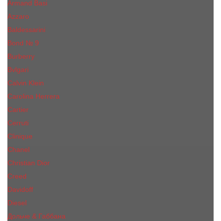
Armand Basi
Azzaro
Baldessarini
Bond № 9
Burberry
Bvlgari
Calvin Klein
Carolina Herrera
Cartier
Cerruti
Сliniquе
Chanel
Christian Dior
Creed
Davidoff
Diesel
Дольче & Габбана