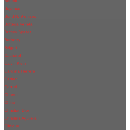
Benefit
Beyonce
Bond № 9 unisex
Bottega Veneta
Britney Spears
Burberry
Bvlgari
Cacharel
Calvin Klein
Carolina Herrera
Cartier
Cerruti
Сhanеl
Chloe
Christian Dior
Christina Aguilera
Сliniquе