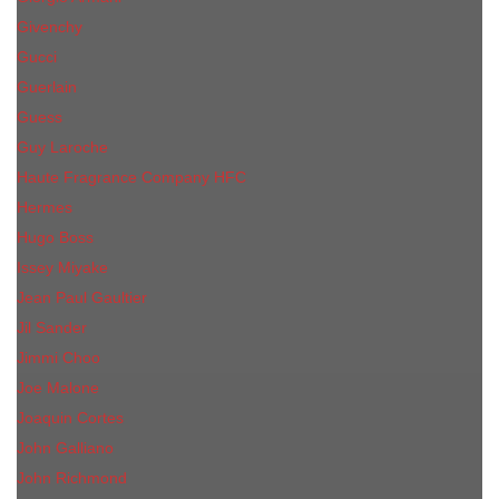
Givenchy
Gucci
Guerlain
Guess
Guy Laroche
Haute Fragrance Company HFC
Hermes
Hugo Boss
Issey Miyake
Jean Paul Gaultier
Jil Sander
Jimmi Choo
Jое Malоnе
Joaquin Cortes
John Galliano
John Richmond