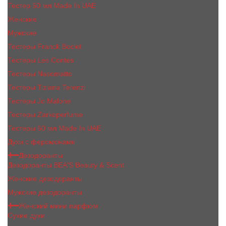
Тестер 50 мл Made In UAE
Женские
Мужские
Тестеры Franck Boclet
Тестеры Les Contes
Тестеры Nasomatto
Тестеры Tiziana Terenzi
Тестеры Jо Malоnе
Тестеры Zarkoperfume
Тестеры 60 мл Made In UAE
Духи с феромонами
Дезодоранты
Дезодоранты BEA'S Beauty & Scent
Женские дезодоранты
Мужские дезодоранты
Женский мини парфюм
Сухие духи