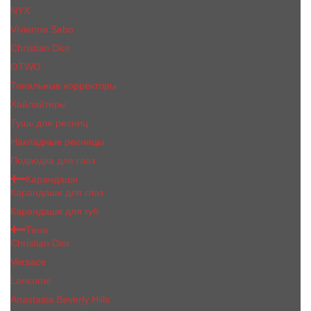
NYX
Vivienne Sabo
Сhristiаn Diоr
OTWO
Тональные корректоры
Хайлайтеры
Тушь для ресниц
Накладные ресницы
Подводка для глаз
Карандаши
Карандаши для глаз
Карандаши для губ
Тени
Christian Dior
Versace
Lancome
Anastasia Beverly Hills