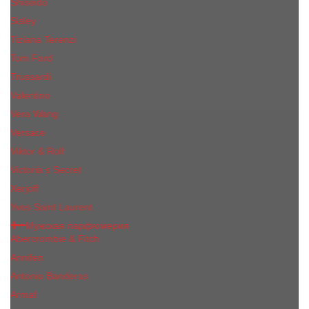
Shiseido
Sisley
Tiziana Terenzi
Tom Ford
Trussardi
Valentino
Vera Wang
Versace
Viktor & Rolf
Victoria s Secret
Xerjoff
Yves Saint Laurent
Мужская парфюмерия
Abercrombie & Fitch
Annifen
Antonio Banderas
Armaf