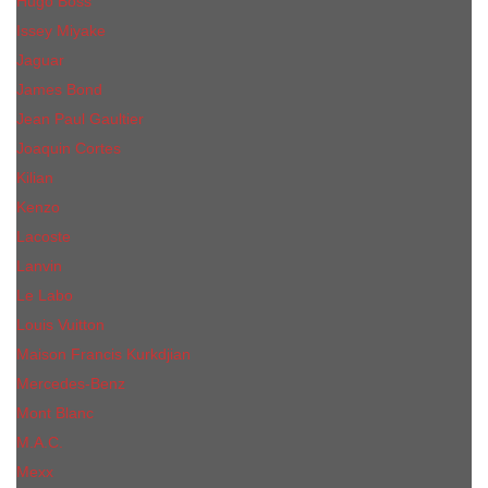
Hugo Boss
Issey Miyake
Jaguar
James Bond
Jean Paul Gaultier
Joaquin Сortes
Kilian
Kenzo
Lacoste
Lanvin
Le Labo
Louis Vuitton
Maison Francis Kurkdjian
Mercedes-Benz
Mont Blanc
M.А.C.
Mexx