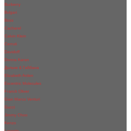
Burberry
Bvlgari
Boss
Cacharel
Calvin Klein
Cerruti
Davidoff
Donna Karan
Дольче & Габбана
Elizabeth Arden
Escentric Molecules
Franck Oliver
Gian Marco Venturi
Gucci
Jimmy Choo
Kenzo
Lacoste