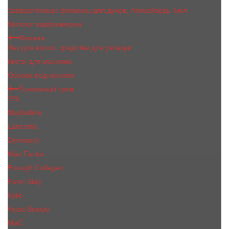
Заправляемые флаконы для духов, Атомайзеры 5мл
Каталог парфюмерии
Макияж
Лак для волос, средства для укладки
Кисти для макияжа
Основа под макияж
Тональный крем
YSL
Maybelline
Lancome
Dermacol
Max Factor
Enough Collagen
Farm Stay
Kylie
Huda Beauty
МаС