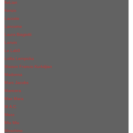
КиLian
Kenzo
Lacoste
Lancome
Laura Biagiotti
Lanvin
Lе Lab0
Lolita Lempicka
Maison Francis Kurkdjian
Madonna
Marc Jacobs
Mancera
Max Mara
M.А.C.
Mexx
Miu Miu
Mоsсhino