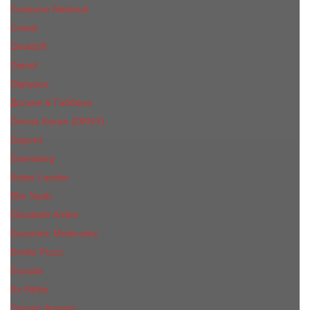
Costume National
Creed
Davidoff
Diesel
Diptyque
Дольче & Габбана
Donna Karan (DKNY)
Dupont
Eisenberg
Еsteе Lаudеr
Elie Saab
Elizabeth Arden
Escentric Molecules
Emilio Pucci
Escada
Ex Nihilo
Giorgio Armani