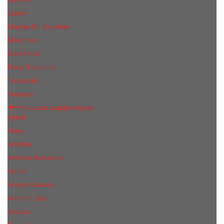
Lanvin
Marina De Bourbon
Moschino
Nina Ricci
Paco Rabanne
Trussardi
Versace
Женская парфюмерия
Ajmal
Alaia
Annifen
Antonio Banderas
Armaf
Ariana Grande
Armand Basi
Azzaro