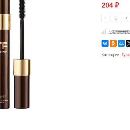
204
₽
-
+
К сравнению
Категории:
Тушь