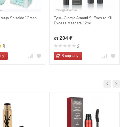
лица Shiseido "Green
Тушь Giorgio Armani Si Eyes to Kill
Excess Mascara 12ml
204
от
₽
5
0
ину
В корзину