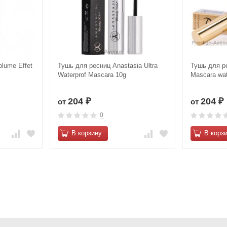
lume Effet
Тушь для ресниц Anastasia Ultra
Тушь для р
Waterprof Mascara 10g
Mascara wat
204
204
от
от
₽
₽
0
В корзину
В корз