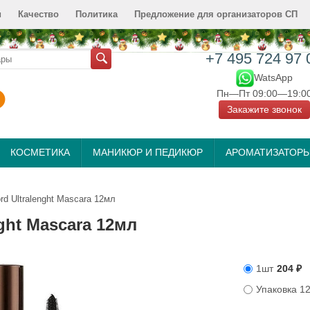
и
Качество
Политика
Предложение для организаторов СП
+7 495 724 97 
WatsApp
Пн—Пт 09:00—19:0
Закажите звонок
КОСМЕТИКА
МАНИКЮР И ПЕДИКЮР
АРОМАТИЗАТОР
d Ultralenght Mascara 12мл
ght Mascara 12мл
1шт
204
₽
Упаковка 1