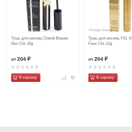
Тушь для ресниц Chanel Beaute
Тушь для ресниц YSL Vo
Des Cils 10g
Faux Cils 12g
204
204
от
от
₽
₽
0
0
В корзину
В корзину