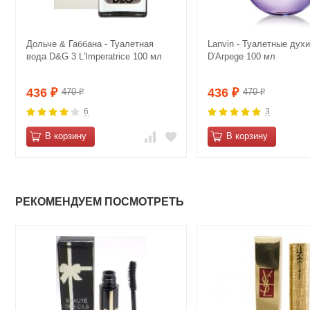
Дольче & Габбана - Туалетная
Lanvin - Туалетные духи
вода D&G 3 L'Imperatrice 100 мл
D'Arpege 100 мл
436
436
470
470
₽
₽
₽
₽
6
3
В корзину
В корзину
РЕКОМЕНДУЕМ ПОСМОТРЕТЬ