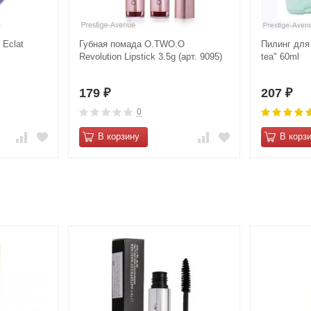
 Eclat
Губная помада O.TWO.O
Пилинг для 
Revolution Lipstick 3.5g (арт. 9095)
tea" 60ml
179
207
₽
₽
0
В корзину
В корз