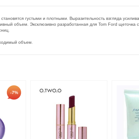
тановятся густыми и плотными. Выразительность взгляда усилива
вный объем. Эксклюзивно разработанная для Tom Ford щеточка со
сниц.
бходимый объем.
-7%