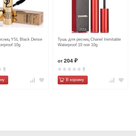
есниц YSL Black Dense
Тушь для ресниц Сhanеl Inimitаblе
erproof 10g
Wаterprоof 10 noir 10g
204
от
₽
0
0
ину
В корзину