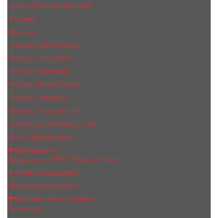
Тестер 50 мл Made In UAE
Женские
Мужские
Тестеры Franck Boclet
Тестеры Les Contes
Тестеры Nasomatto
Тестеры Tiziana Terenzi
Тестеры Jо Malоnе
Тестеры Zarkoperfume
Тестеры 60 мл Made In UAE
Духи с феромонами
Дезодоранты
Дезодоранты BEA'S Beauty & Scent
Женские дезодоранты
Мужские дезодоранты
Женский мини парфюм
Сухие духи