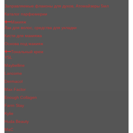
Заправляемые флаконы для духов, Атомайзеры 5мл
Каталог парфюмерии
Макияж
Лак для волос, средства для укладки
Кисти для макияжа
Основа под макияж
Тональный крем
YSL
Maybelline
Lancome
Dermacol
Max Factor
Enough Collagen
Farm Stay
Kylie
Huda Beauty
МаС