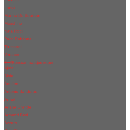
Lanvin
Marina De Bourbon
Moschino
Nina Ricci
Paco Rabanne
Trussardi
Versace
Женская парфюмерия
Ajmal
Alaia
Annifen
Antonio Banderas
Armaf
Ariana Grande
Armand Basi
Azzaro