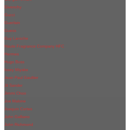
Givenchy
Gucci
Guerlain
Guess
Guy Laroche
Haute Fragrance Company HFC
Hermes
Hugo Boss
Issey Miyake
Jean Paul Gaultier
Jil Sander
Jimmi Choo
Jое Malоnе
Joaquin Cortes
John Galliano
John Richmond