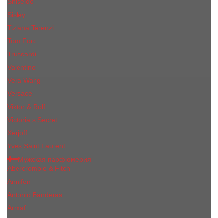
Shiseido
Sisley
Tiziana Terenzi
Tom Ford
Trussardi
Valentino
Vera Wang
Versace
Viktor & Rolf
Victoria s Secret
Xerjoff
Yves Saint Laurent
Мужская парфюмерия
Abercrombie & Fitch
Annifen
Antonio Banderas
Armaf