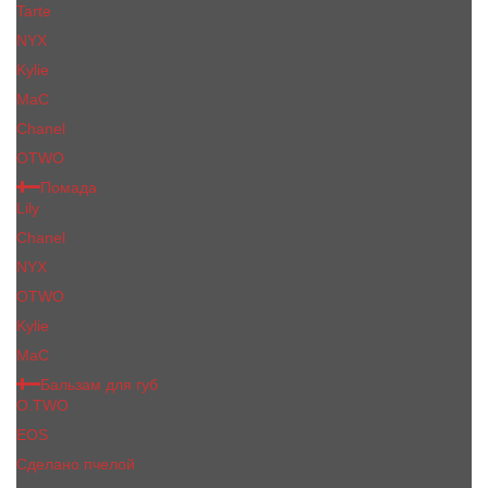
Tarte
NYX
Kylie
MaC
Сhanеl
OTWO
Помада
Lily
Chanel
NYX
OTWO
Kylie
МаС
Бальзам для губ
O.TWO
EOS
Сделано пчелой