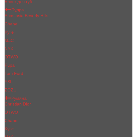
Блеск для губ
Пудра
Anastasia Beverly Hills
Chanel
Kylie
MaC
NYX
OTWO
Pupa
Tom Ford
YSL
ZOZU
Румяна
Christian Dior
OTWO
Сhanеl
Kylie