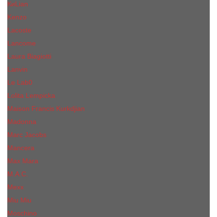
КиLian
Kenzo
Lacoste
Lancome
Laura Biagiotti
Lanvin
Lе Lab0
Lolita Lempicka
Maison Francis Kurkdjian
Madonna
Marc Jacobs
Mancera
Max Mara
M.А.C.
Mexx
Miu Miu
Mоsсhino