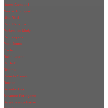
Naomi Campbell
Narciso Rodriguez
Nina Ricci
Paco Rabanne
Parfums de Marly
Penhaligon's
Pepe Jeans
Prada
Ralph Lauren
RicHarD
Rihanna
Roberto Cavalli
Rochas
Salvador Dali
Salvatore Ferragamo
Sarah Jessica Parker