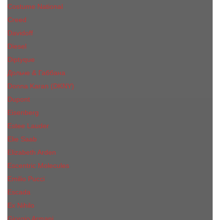
Costume National
Creed
Davidoff
Diesel
Diptyque
Дольче & Габбана
Donna Karan (DKNY)
Dupont
Eisenberg
Еsteе Lаudеr
Elie Saab
Elizabeth Arden
Escentric Molecules
Emilio Pucci
Escada
Ex Nihilo
Giorgio Armani