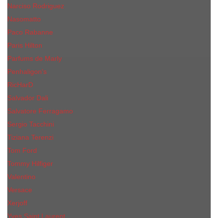
Narciso Rodriguez
Nasomatto
Paco Rabanne
Paris Hilton
Parfums de Marly
Penhaligon​'s
RicHarD
Salvador Dali
Salvatore Ferragamo
Sergio Tacchini
Tiziana Terenzi
Tom Ford
Tommy Hilfiger
Valentino
Versace
Xerjoff
Yves Saint Laurent