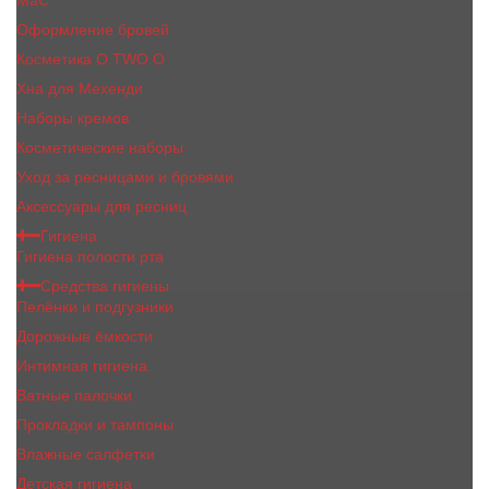
MaC
Оформление бровей
Косметика O.TWO.O
Хна для Мехенди
Наборы кремов
Косметические наборы
Уход за ресницами и бровями
Аксессуары для ресниц
Гигиена
Гигиена полости рта
Средства гигиены
Пелёнки и подгузники
Дорожные ёмкости
Интимная гигиена
Ватные палочки
Прокладки и тампоны
Влажные салфетки
Детская гигиена