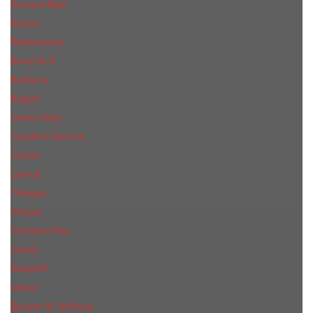
Armand Basi
Azzaro
Baldessarini
Bond № 9
Burberry
Bvlgari
Calvin Klein
Carolina Herrera
Cartier
Cerruti
Сliniquе
Chanel
Christian Dior
Creed
Davidoff
Diesel
Дольче & Габбана