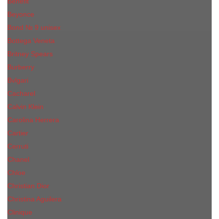
Benefit
Beyonce
Bond № 9 unisex
Bottega Veneta
Britney Spears
Burberry
Bvlgari
Cacharel
Calvin Klein
Carolina Herrera
Cartier
Cerruti
Сhanеl
Chloe
Christian Dior
Christina Aguilera
Сliniquе