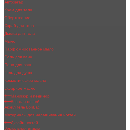
Автозагар
Крем для тела
Обертывание
Скраб для тела
Дымка для тела
Мыло
Парфюмированное мыло
Соль для ванн
Пена для ванн
Гель для душа
Косметическое масло
Эфирное масло
Маникюр и педикюр
Все для ногтей
Акрил гель LoriLac
Материалы для наращивания ногтей
Дизайн ногтей
Зеркальная втирка