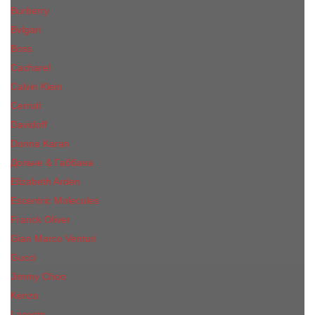
Burberry
Bvlgari
Boss
Cacharel
Calvin Klein
Cerruti
Davidoff
Donna Karan
Дольче & Габбана
Elizabeth Arden
Escentric Molecules
Franck Oliver
Gian Marco Venturi
Gucci
Jimmy Choo
Kenzo
Lacoste