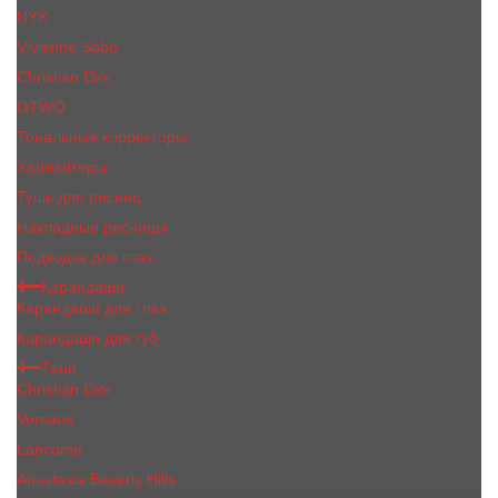
NYX
Vivienne Sabo
Сhristiаn Diоr
OTWO
Тональные корректоры
Хайлайтеры
Тушь для ресниц
Накладные ресницы
Подводка для глаз
Карандаши
Карандаши для глаз
Карандаши для губ
Тени
Christian Dior
Versace
Lancome
Anastasia Beverly Hills