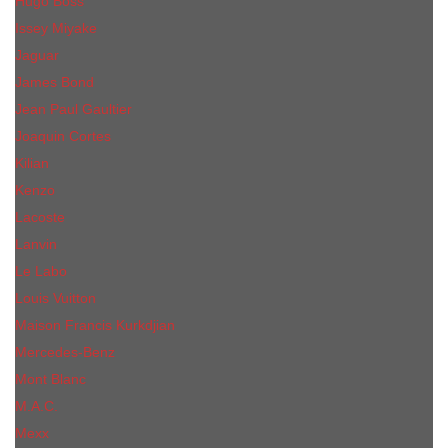
Hugo Boss
Issey Miyake
Jaguar
James Bond
Jean Paul Gaultier
Joaquin Сortes
Kilian
Kenzo
Lacoste
Lanvin
Le Labo
Louis Vuitton
Maison Francis Kurkdjian
Mercedes-Benz
Mont Blanc
M.А.C.
Mexx