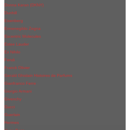
Donna Karan (DKNY)
Dunhill
Eisenberg
Ermenegildo Zegna
Escentric Molecules
Еsteе Lаudеr
Ex Nihilo
Fendi
Franck Olivier
Gerald Ghislain Histoires de Parfums
Gianfranco Ferre
Giorgio Armani
Givenchy
Gucci
Guerlain
Hermes