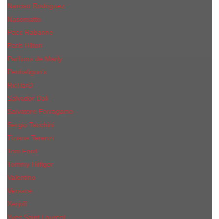
Narciso Rodriguez
Nasomatto
Paco Rabanne
Paris Hilton
Parfums de Marly
Penhaligon​'s
RicHarD
Salvador Dali
Salvatore Ferragamo
Sergio Tacchini
Tiziana Terenzi
Tom Ford
Tommy Hilfiger
Valentino
Versace
Xerjoff
Yves Saint Laurent