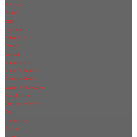
Burberry
Bvlgari
Boss
Cacharel
Calvin Klein
Cerruti
Davidoff
Donna Karan
Дольче & Габбана
Elizabeth Arden
Escentric Molecules
Franck Oliver
Gian Marco Venturi
Gucci
Jimmy Choo
Kenzo
Lacoste