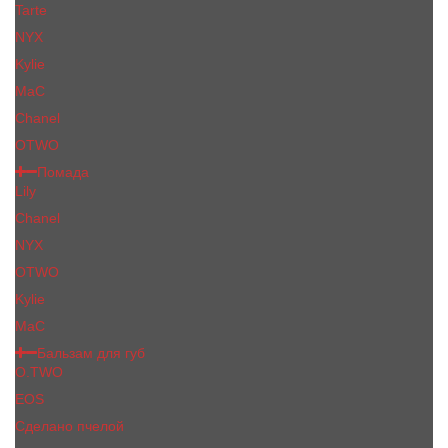
Tarte
NYX
Kylie
MaC
Сhanеl
OTWO
Помада
Lily
Chanel
NYX
OTWO
Kylie
МаС
Бальзам для губ
O.TWO
EOS
Сделано пчелой