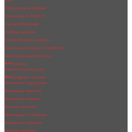
MaC
Оформление бровей
Косметика O.TWO.O
Хна для Мехенди
Наборы кремов
Косметические наборы
Уход за ресницами и бровями
Аксессуары для ресниц
Гигиена
Гигиена полости рта
Средства гигиены
Пелёнки и подгузники
Дорожные ёмкости
Интимная гигиена
Ватные палочки
Прокладки и тампоны
Влажные салфетки
Детская гигиена