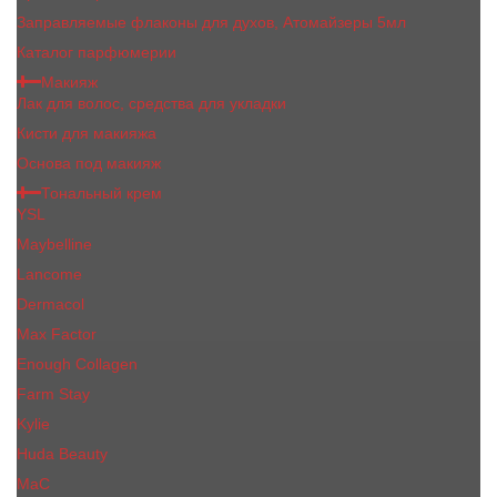
Заправляемые флаконы для духов, Атомайзеры 5мл
Каталог парфюмерии
Макияж
Лак для волос, средства для укладки
Кисти для макияжа
Основа под макияж
Тональный крем
YSL
Maybelline
Lancome
Dermacol
Max Factor
Enough Collagen
Farm Stay
Kylie
Huda Beauty
МаС