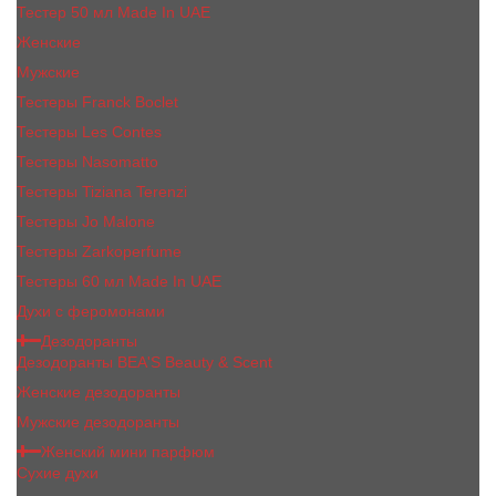
Тестер 50 мл Made In UAE
Женские
Мужские
Тестеры Franck Boclet
Тестеры Les Contes
Тестеры Nasomatto
Тестеры Tiziana Terenzi
Тестеры Jо Malоnе
Тестеры Zarkoperfume
Тестеры 60 мл Made In UAE
Духи с феромонами
Дезодоранты
Дезодоранты BEA'S Beauty & Scent
Женские дезодоранты
Мужские дезодоранты
Женский мини парфюм
Сухие духи