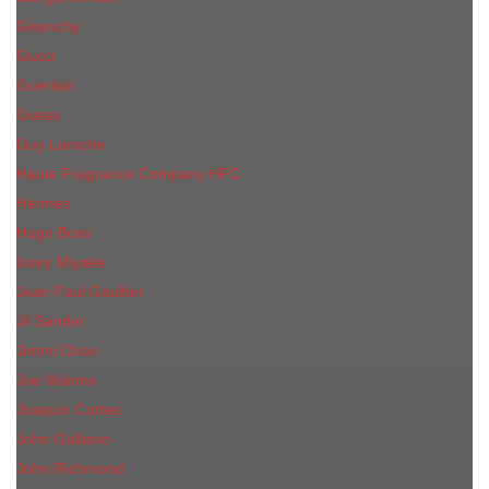
Givenchy
Gucci
Guerlain
Guess
Guy Laroche
Haute Fragrance Company HFC
Hermes
Hugo Boss
Issey Miyake
Jean Paul Gaultier
Jil Sander
Jimmi Choo
Jое Malоnе
Joaquin Cortes
John Galliano
John Richmond