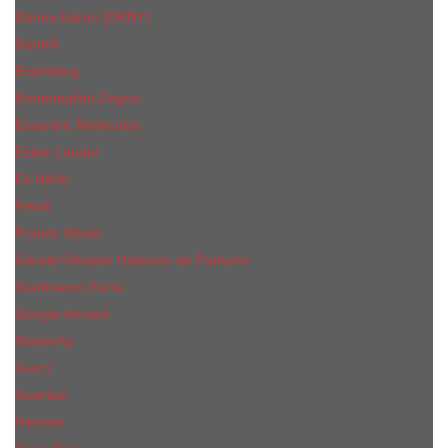
Donna Karan (DKNY)
Dunhill
Eisenberg
Ermenegildo Zegna
Escentric Molecules
Еsteе Lаudеr
Ex Nihilo
Fendi
Franck Olivier
Gerald Ghislain Histoires de Parfums
Gianfranco Ferre
Giorgio Armani
Givenchy
Gucci
Guerlain
Hermes