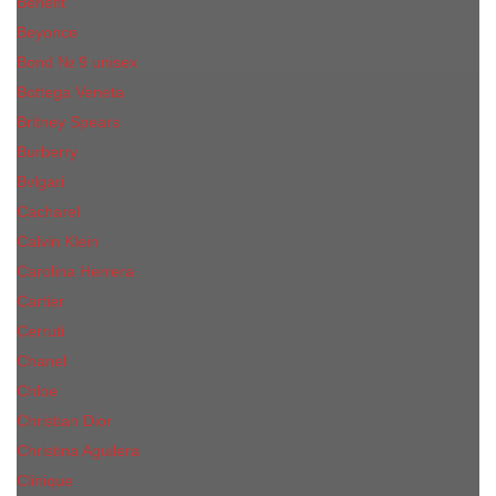
Benefit
Beyonce
Bond № 9 unisex
Bottega Veneta
Britney Spears
Burberry
Bvlgari
Cacharel
Calvin Klein
Carolina Herrera
Cartier
Cerruti
Сhanеl
Chloe
Christian Dior
Christina Aguilera
Сliniquе