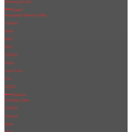
Блеск для губ
Пудра
Anastasia Beverly Hills
Chanel
Kylie
MaC
NYX
OTWO
Pupa
Tom Ford
YSL
ZOZU
Румяна
Christian Dior
OTWO
Сhanеl
Kylie