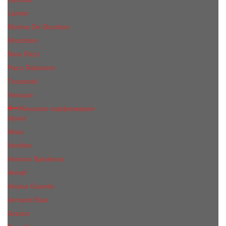
Lanvin
Marina De Bourbon
Moschino
Nina Ricci
Paco Rabanne
Trussardi
Versace
Женская парфюмерия
Ajmal
Alaia
Annifen
Antonio Banderas
Armaf
Ariana Grande
Armand Basi
Azzaro