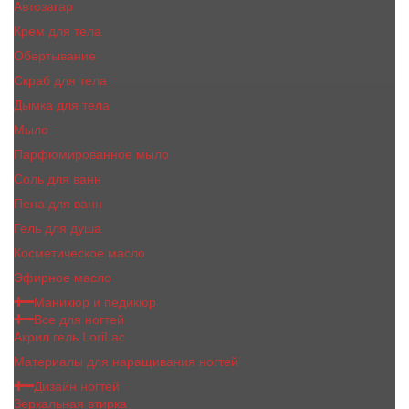
Автозагар
Крем для тела
Обертывание
Скраб для тела
Дымка для тела
Мыло
Парфюмированное мыло
Соль для ванн
Пена для ванн
Гель для душа
Косметическое масло
Эфирное масло
Маникюр и педикюр
Все для ногтей
Акрил гель LoriLac
Материалы для наращивания ногтей
Дизайн ногтей
Зеркальная втирка