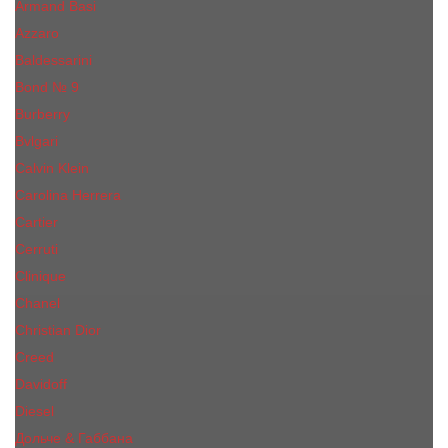
Armand Basi
Azzaro
Baldessarini
Bond № 9
Burberry
Bvlgari
Calvin Klein
Carolina Herrera
Cartier
Cerruti
Сliniquе
Chanel
Christian Dior
Creed
Davidoff
Diesel
Дольче & Габбана