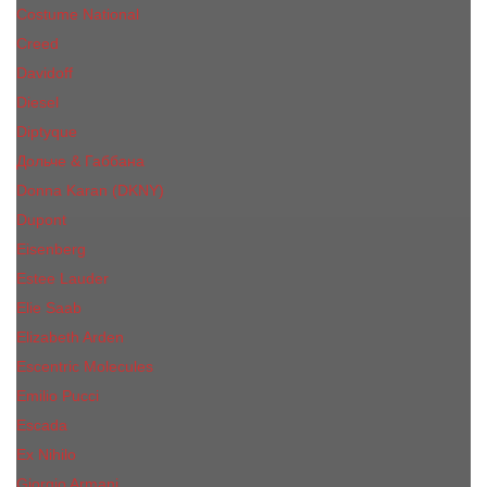
Costume National
Creed
Davidoff
Diesel
Diptyque
Дольче & Габбана
Donna Karan (DKNY)
Dupont
Eisenberg
Еsteе Lаudеr
Elie Saab
Elizabeth Arden
Escentric Molecules
Emilio Pucci
Escada
Ex Nihilo
Giorgio Armani