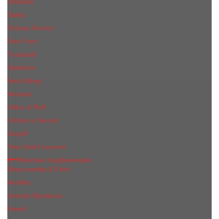
Shiseido
Sisley
Tiziana Terenzi
Tom Ford
Trussardi
Valentino
Vera Wang
Versace
Viktor & Rolf
Victoria s Secret
Xerjoff
Yves Saint Laurent
Мужская парфюмерия
Abercrombie & Fitch
Annifen
Antonio Banderas
Armaf