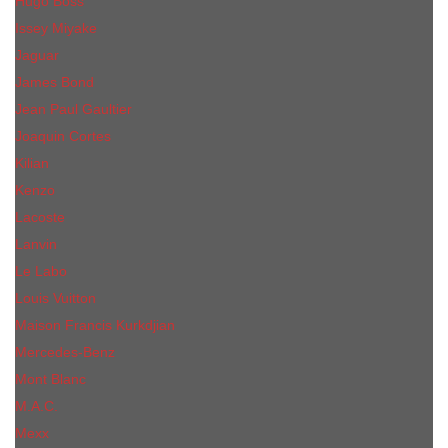
Hugo Boss
Issey Miyake
Jaguar
James Bond
Jean Paul Gaultier
Joaquin Сortes
Kilian
Kenzo
Lacoste
Lanvin
Le Labo
Louis Vuitton
Maison Francis Kurkdjian
Mercedes-Benz
Mont Blanc
M.А.C.
Mexx