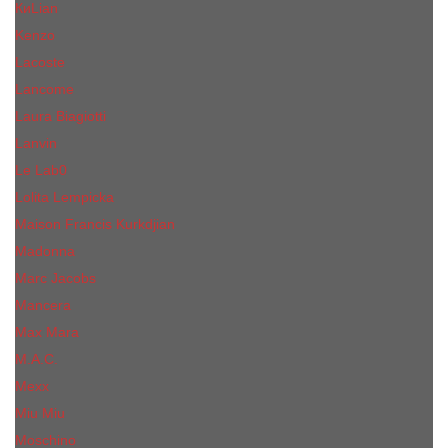
КиLian
Kenzo
Lacoste
Lancome
Laura Biagiotti
Lanvin
Lе Lab0
Lolita Lempicka
Maison Francis Kurkdjian
Madonna
Marc Jacobs
Mancera
Max Mara
M.А.C.
Mexx
Miu Miu
Mоsсhino