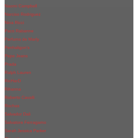
Naomi Campbell
Narciso Rodriguez
Nina Ricci
Paco Rabanne
Parfums de Marly
Penhaligon's
Pepe Jeans
Prada
Ralph Lauren
RicHarD
Rihanna
Roberto Cavalli
Rochas
Salvador Dali
Salvatore Ferragamo
Sarah Jessica Parker