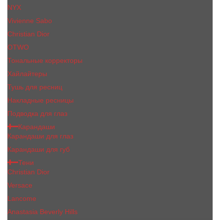
NYX
Vivienne Sabo
Сhristiаn Diоr
OTWO
Тональные корректоры
Хайлайтеры
Тушь для ресниц
Накладные ресницы
Подводка для глаз
Карандаши
Карандаши для глаз
Карандаши для губ
Тени
Christian Dior
Versace
Lancome
Anastasia Beverly Hills