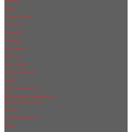
Shiseido
Sisley
Tiziana Terenzi
Tom Ford
Trussardi
Valentino
Vera Wang
Versace
Viktor & Rolf
Victoria s Secret
Xerjoff
Yves Saint Laurent
Мужская парфюмерия
Abercrombie & Fitch
Annifen
Antonio Banderas
Armaf