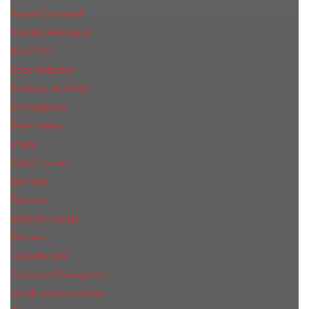
Naomi Campbell
Narciso Rodriguez
Nina Ricci
Paco Rabanne
Parfums de Marly
Penhaligon's
Pepe Jeans
Prada
Ralph Lauren
RicHarD
Rihanna
Roberto Cavalli
Rochas
Salvador Dali
Salvatore Ferragamo
Sarah Jessica Parker