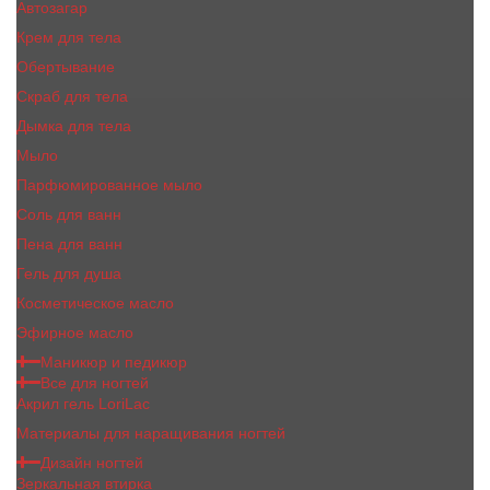
Автозагар
Крем для тела
Обертывание
Скраб для тела
Дымка для тела
Мыло
Парфюмированное мыло
Соль для ванн
Пена для ванн
Гель для душа
Косметическое масло
Эфирное масло
Маникюр и педикюр
Все для ногтей
Акрил гель LoriLac
Материалы для наращивания ногтей
Дизайн ногтей
Зеркальная втирка