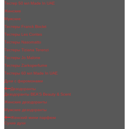
Тестер 50 мл Made In UAE
Женские
Мужские
Тестеры Franck Boclet
Тестеры Les Contes
Тестеры Nasomatto
Тестеры Tiziana Terenzi
Тестеры Jо Malоnе
Тестеры Zarkoperfume
Тестеры 60 мл Made In UAE
Духи с феромонами
Дезодоранты
Дезодоранты BEA'S Beauty & Scent
Женские дезодоранты
Мужские дезодоранты
Женский мини парфюм
Сухие духи