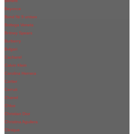
Benefit
Beyonce
Bond № 9 unisex
Bottega Veneta
Britney Spears
Burberry
Bvlgari
Cacharel
Calvin Klein
Carolina Herrera
Cartier
Cerruti
Сhanеl
Chloe
Christian Dior
Christina Aguilera
Сliniquе