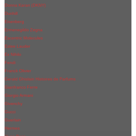
Donna Karan (DKNY)
Dunhill
Eisenberg
Ermenegildo Zegna
Escentric Molecules
Еsteе Lаudеr
Ex Nihilo
Fendi
Franck Olivier
Gerald Ghislain Histoires de Parfums
Gianfranco Ferre
Giorgio Armani
Givenchy
Gucci
Guerlain
Hermes