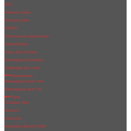
NYX
Vivienne Sabo
Сhristiаn Diоr
OTWO
Тональные корректоры
Хайлайтеры
Тушь для ресниц
Накладные ресницы
Подводка для глаз
Карандаши
Карандаши для глаз
Карандаши для губ
Тени
Christian Dior
Versace
Lancome
Anastasia Beverly Hills