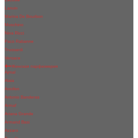
Lanvin
Marina De Bourbon
Moschino
Nina Ricci
Paco Rabanne
Trussardi
Versace
Женская парфюмерия
Ajmal
Alaia
Annifen
Antonio Banderas
Armaf
Ariana Grande
Armand Basi
Azzaro