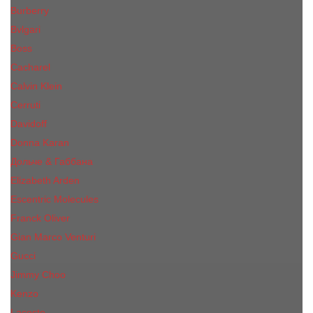
Burberry
Bvlgari
Boss
Cacharel
Calvin Klein
Cerruti
Davidoff
Donna Karan
Дольче & Габбана
Elizabeth Arden
Escentric Molecules
Franck Oliver
Gian Marco Venturi
Gucci
Jimmy Choo
Kenzo
Lacoste