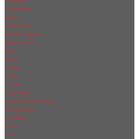
Hugo Boss
Issey Miyake
Jaguar
James Bond
Jean Paul Gaultier
Joaquin Сortes
Kilian
Kenzo
Lacoste
Lanvin
Le Labo
Louis Vuitton
Maison Francis Kurkdjian
Mercedes-Benz
Mont Blanc
M.А.C.
Mexx