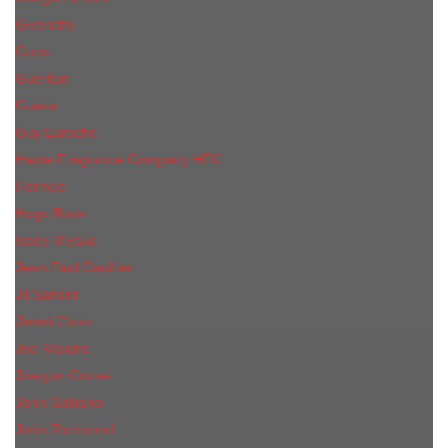
Givenchy
Gucci
Guerlain
Guess
Guy Laroche
Haute Fragrance Company HFC
Hermes
Hugo Boss
Issey Miyake
Jean Paul Gaultier
Jil Sander
Jimmi Choo
Jое Malоnе
Joaquin Cortes
John Galliano
John Richmond