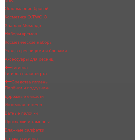
MaC
Оформление бровей
Косметика O.TWO.O
Хна для Мехенди
Наборы кремов
Косметические наборы
Уход за ресницами и бровями
Аксессуары для ресниц
Гигиена
Гигиена полости рта
Средства гигиены
Пелёнки и подгузники
Дорожные ёмкости
Интимная гигиена
Ватные палочки
Прокладки и тампоны
Влажные салфетки
Детская гигиена