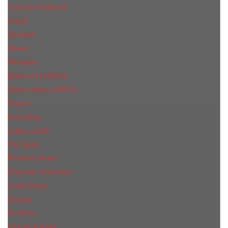
Costume National
Creed
Davidoff
Diesel
Diptyque
Дольче & Габбана
Donna Karan (DKNY)
Dupont
Eisenberg
Еsteе Lаudеr
Elie Saab
Elizabeth Arden
Escentric Molecules
Emilio Pucci
Escada
Ex Nihilo
Giorgio Armani