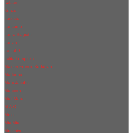
КиLian
Kenzo
Lacoste
Lancome
Laura Biagiotti
Lanvin
Lе Lab0
Lolita Lempicka
Maison Francis Kurkdjian
Madonna
Marc Jacobs
Mancera
Max Mara
M.А.C.
Mexx
Miu Miu
Mоsсhino