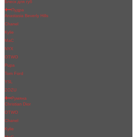
Блеск для губ
Пудра
Anastasia Beverly Hills
Chanel
Kylie
MaC
NYX
OTWO
Pupa
Tom Ford
YSL
ZOZU
Румяна
Christian Dior
OTWO
Сhanеl
Kylie