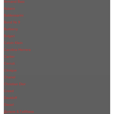
Armand Basi
Azzaro
Baldessarini
Bond № 9
Burberry
Bvlgari
Calvin Klein
Carolina Herrera
Cartier
Cerruti
Сliniquе
Chanel
Christian Dior
Creed
Davidoff
Diesel
Дольче & Габбана