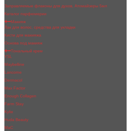
Заправляемые флаконы для духов, Атомайзеры 5мл
Каталог парфюмерии
Макияж
Лак для волос, средства для укладки
Кисти для макияжа
Основа под макияж
Тональный крем
YSL
Maybelline
Lancome
Dermacol
Max Factor
Enough Collagen
Farm Stay
Kylie
Huda Beauty
МаС