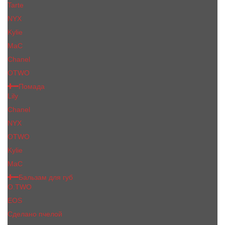
Tarte
NYX
Kylie
MaC
Сhanеl
OTWO
Помада
Lily
Chanel
NYX
OTWO
Kylie
МаС
Бальзам для губ
O.TWO
EOS
Сделано пчелой