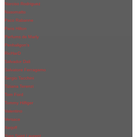
Narciso Rodriguez
Nasomatto
Paco Rabanne
Paris Hilton
Parfums de Marly
Penhaligon​'s
RicHarD
Salvador Dali
Salvatore Ferragamo
Sergio Tacchini
Tiziana Terenzi
Tom Ford
Tommy Hilfiger
Valentino
Versace
Xerjoff
Yves Saint Laurent