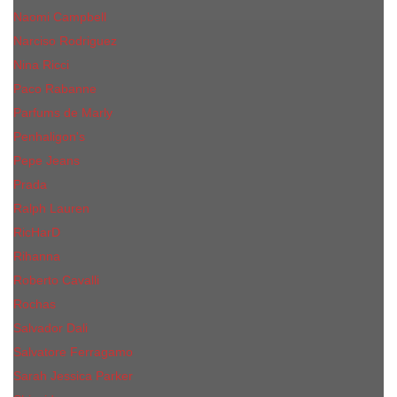
Naomi Campbell
Narciso Rodriguez
Nina Ricci
Paco Rabanne
Parfums de Marly
Penhaligon's
Pepe Jeans
Prada
Ralph Lauren
RicHarD
Rihanna
Roberto Cavalli
Rochas
Salvador Dali
Salvatore Ferragamo
Sarah Jessica Parker