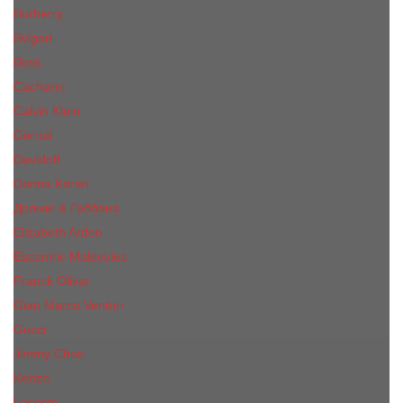
Burberry
Bvlgari
Boss
Cacharel
Calvin Klein
Cerruti
Davidoff
Donna Karan
Дольче & Габбана
Elizabeth Arden
Escentric Molecules
Franck Oliver
Gian Marco Venturi
Gucci
Jimmy Choo
Kenzo
Lacoste