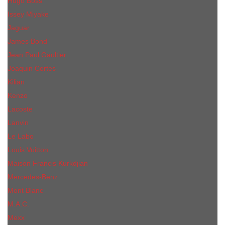
Hugo Boss
Issey Miyake
Jaguar
James Bond
Jean Paul Gaultier
Joaquin Сortes
Kilian
Kenzo
Lacoste
Lanvin
Le Labo
Louis Vuitton
Maison Francis Kurkdjian
Mercedes-Benz
Mont Blanc
M.А.C.
Mexx