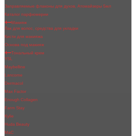
Заправляемые флаконы для духов, Атомайзеры 5мл
Каталог парфюмерии
Макияж
Лак для волос, средства для укладки
Кисти для макияжа
Основа под макияж
Тональный крем
YSL
Maybelline
Lancome
Dermacol
Max Factor
Enough Collagen
Farm Stay
Kylie
Huda Beauty
МаС