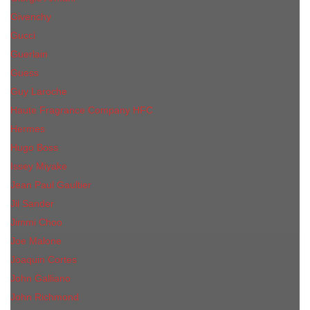
Givenchy
Gucci
Guerlain
Guess
Guy Laroche
Haute Fragrance Company HFC
Hermes
Hugo Boss
Issey Miyake
Jean Paul Gaultier
Jil Sander
Jimmi Choo
Jое Malоnе
Joaquin Cortes
John Galliano
John Richmond