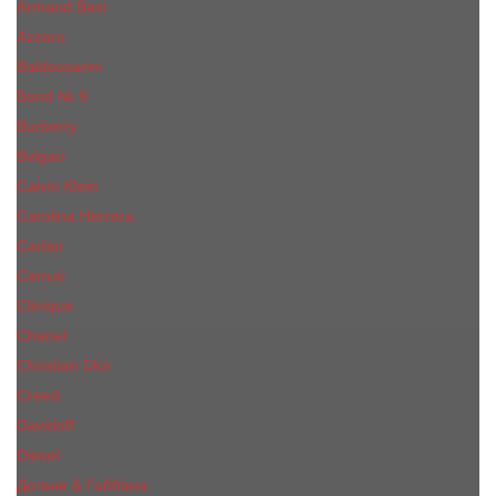
Armand Basi
Azzaro
Baldessarini
Bond № 9
Burberry
Bvlgari
Calvin Klein
Carolina Herrera
Cartier
Cerruti
Сliniquе
Chanel
Christian Dior
Creed
Davidoff
Diesel
Дольче & Габбана