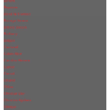
Benefit
Beyonce
Bond № 9 unisex
Bottega Veneta
Britney Spears
Burberry
Bvlgari
Cacharel
Calvin Klein
Carolina Herrera
Cartier
Cerruti
Сhanеl
Chloe
Christian Dior
Christina Aguilera
Сliniquе