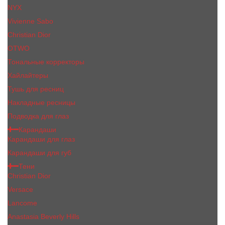
NYX
Vivienne Sabo
Сhristiаn Diоr
OTWO
Тональные корректоры
Хайлайтеры
Тушь для ресниц
Накладные ресницы
Подводка для глаз
Карандаши
Карандаши для глаз
Карандаши для губ
Тени
Christian Dior
Versace
Lancome
Anastasia Beverly Hills