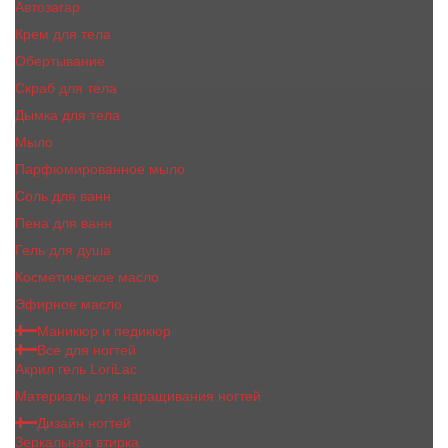
Автозагар
Крем для тела
Обертывание
Скраб для тела
Дымка для тела
Мыло
Парфюмированное мыло
Соль для ванн
Пена для ванн
Гель для душа
Косметическое масло
Эфирное масло
Маникюр и педикюр
Все для ногтей
Акрил гель LoriLac
Материалы для наращивания ногтей
Дизайн ногтей
Зеркальная втирка