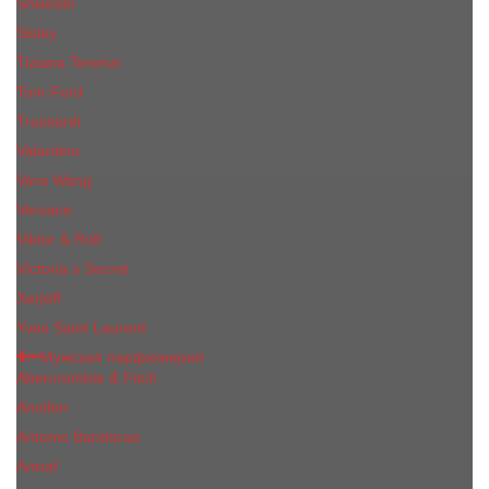
Shiseido
Sisley
Tiziana Terenzi
Tom Ford
Trussardi
Valentino
Vera Wang
Versace
Viktor & Rolf
Victoria s Secret
Xerjoff
Yves Saint Laurent
Мужская парфюмерия
Abercrombie & Fitch
Annifen
Antonio Banderas
Armaf