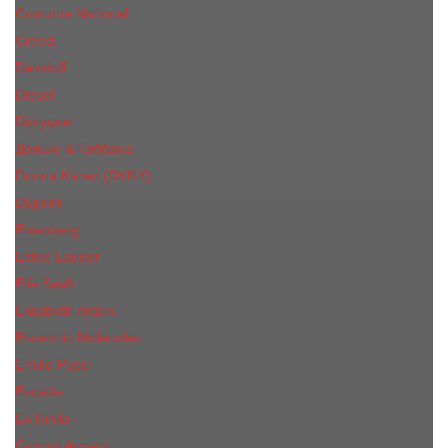
Costume National
Creed
Davidoff
Diesel
Diptyque
Дольче & Габбана
Donna Karan (DKNY)
Dupont
Eisenberg
Еsteе Lаudеr
Elie Saab
Elizabeth Arden
Escentric Molecules
Emilio Pucci
Escada
Ex Nihilo
Giorgio Armani