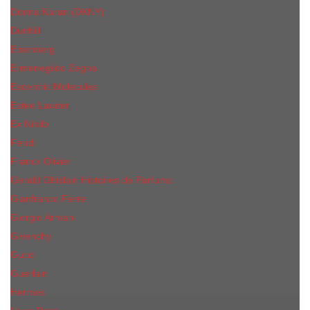
Donna Karan (DKNY)
Dunhill
Eisenberg
Ermenegildo Zegna
Escentric Molecules
Еsteе Lаudеr
Ex Nihilo
Fendi
Franck Olivier
Gerald Ghislain Histoires de Parfums
Gianfranco Ferre
Giorgio Armani
Givenchy
Gucci
Guerlain
Hermes