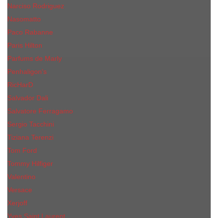
Narciso Rodriguez
Nasomatto
Paco Rabanne
Paris Hilton
Parfums de Marly
Penhaligon​'s
RicHarD
Salvador Dali
Salvatore Ferragamo
Sergio Tacchini
Tiziana Terenzi
Tom Ford
Tommy Hilfiger
Valentino
Versace
Xerjoff
Yves Saint Laurent