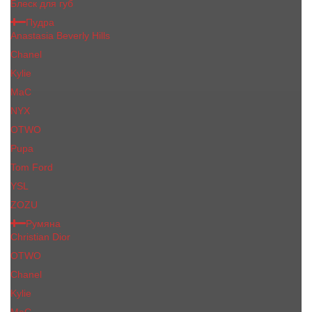
Блеск для губ
Пудра
Anastasia Beverly Hills
Chanel
Kylie
MaC
NYX
OTWO
Pupa
Tom Ford
YSL
ZOZU
Румяна
Christian Dior
OTWO
Сhanеl
Kylie