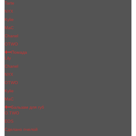
Tarte
NYX
Kylie
MaC
Сhanеl
OTWO
Помада
Lily
Chanel
NYX
OTWO
Kylie
МаС
Бальзам для губ
O.TWO
EOS
Сделано пчелой