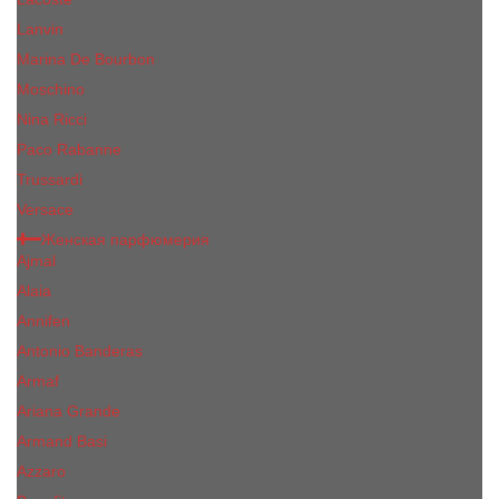
Lanvin
Marina De Bourbon
Moschino
Nina Ricci
Paco Rabanne
Trussardi
Versace
Женская парфюмерия
Ajmal
Alaia
Annifen
Antonio Banderas
Armaf
Ariana Grande
Armand Basi
Azzaro