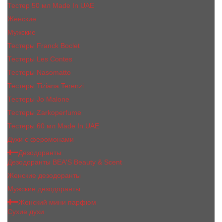
Тестер 50 мл Made In UAE
Женские
Мужские
Тестеры Franck Boclet
Тестеры Les Contes
Тестеры Nasomatto
Тестеры Tiziana Terenzi
Тестеры Jо Malоnе
Тестеры Zarkoperfume
Тестеры 60 мл Made In UAE
Духи с феромонами
Дезодоранты
Дезодоранты BEA'S Beauty & Scent
Женские дезодоранты
Мужские дезодоранты
Женский мини парфюм
Сухие духи