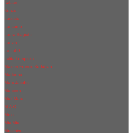
КиLian
Kenzo
Lacoste
Lancome
Laura Biagiotti
Lanvin
Lе Lab0
Lolita Lempicka
Maison Francis Kurkdjian
Madonna
Marc Jacobs
Mancera
Max Mara
M.А.C.
Mexx
Miu Miu
Mоsсhino