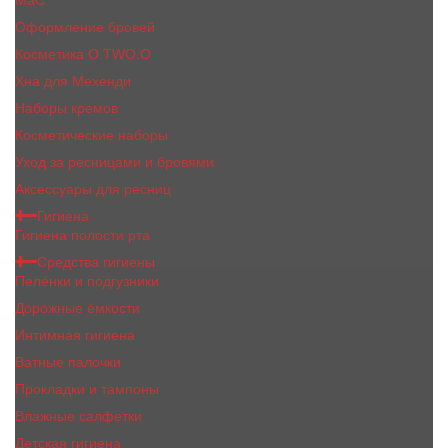
MaC
Оформление бровей
Косметика O.TWO.O
Хна для Мехенди
Наборы кремов
Косметические наборы
Уход за ресницами и бровями
Аксессуары для ресниц
Гигиена
Гигиена полости рта
Средства гигиены
Пелёнки и подгузники
Дорожные ёмкости
Интимная гигиена
Ватные палочки
Прокладки и тампоны
Влажные салфетки
Детская гигиена