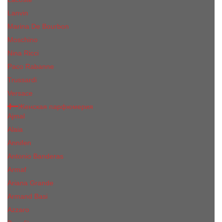
Lanvin
Marina De Bourbon
Moschino
Nina Ricci
Paco Rabanne
Trussardi
Versace
Женская парфюмерия
Ajmal
Alaia
Annifen
Antonio Banderas
Armaf
Ariana Grande
Armand Basi
Azzaro