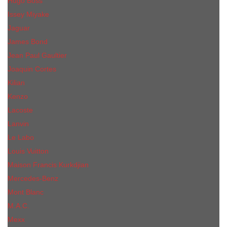
Hugo Boss
Issey Miyake
Jaguar
James Bond
Jean Paul Gaultier
Joaquin Сortes
Kilian
Kenzo
Lacoste
Lanvin
Le Labo
Louis Vuitton
Maison Francis Kurkdjian
Mercedes-Benz
Mont Blanc
M.А.C.
Mexx