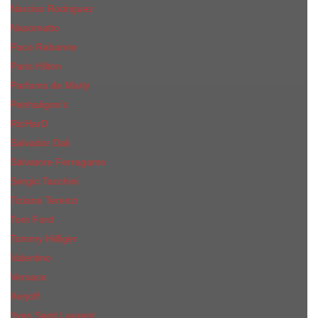
Narciso Rodriguez
Nasomatto
Paco Rabanne
Paris Hilton
Parfums de Marly
Penhaligon​'s
RicHarD
Salvador Dali
Salvatore Ferragamo
Sergio Tacchini
Tiziana Terenzi
Tom Ford
Tommy Hilfiger
Valentino
Versace
Xerjoff
Yves Saint Laurent