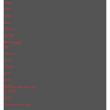
Tarte
NYX
Kylie
MaC
Сhanеl
OTWO
Помада
Lily
Chanel
NYX
OTWO
Kylie
МаС
Бальзам для губ
O.TWO
EOS
Сделано пчелой