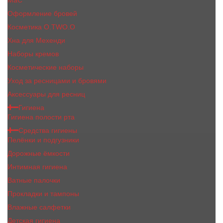
MaC
Оформление бровей
Косметика O.TWO.O
Хна для Мехенди
Наборы кремов
Косметические наборы
Уход за ресницами и бровями
Аксессуары для ресниц
Гигиена
Гигиена полости рта
Средства гигиены
Пелёнки и подгузники
Дорожные ёмкости
Интимная гигиена
Ватные палочки
Прокладки и тампоны
Влажные салфетки
Детская гигиена