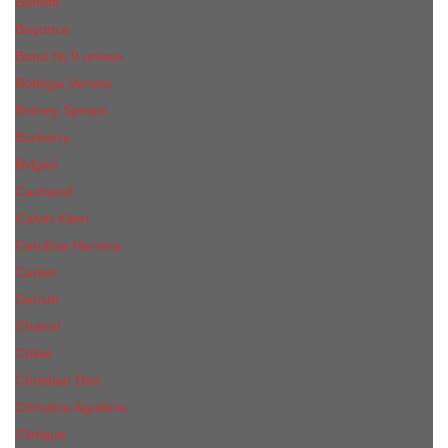
Benefit
Beyonce
Bond № 9 unisex
Bottega Veneta
Britney Spears
Burberry
Bvlgari
Cacharel
Calvin Klein
Carolina Herrera
Cartier
Cerruti
Сhanеl
Chloe
Christian Dior
Christina Aguilera
Сliniquе