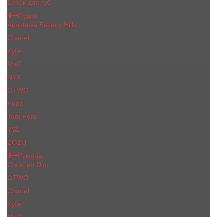
Блеск для губ
Пудра
Anastasia Beverly Hills
Chanel
Kylie
MaC
NYX
OTWO
Pupa
Tom Ford
YSL
ZOZU
Румяна
Christian Dior
OTWO
Сhanеl
Kylie