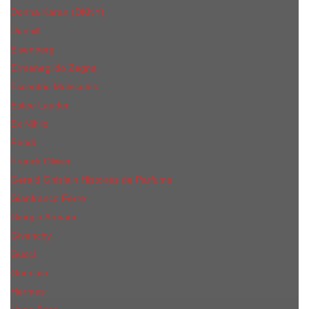
Donna Karan (DKNY)
Dunhill
Eisenberg
Ermenegildo Zegna
Escentric Molecules
Еsteе Lаudеr
Ex Nihilo
Fendi
Franck Olivier
Gerald Ghislain Histoires de Parfums
Gianfranco Ferre
Giorgio Armani
Givenchy
Gucci
Guerlain
Hermes