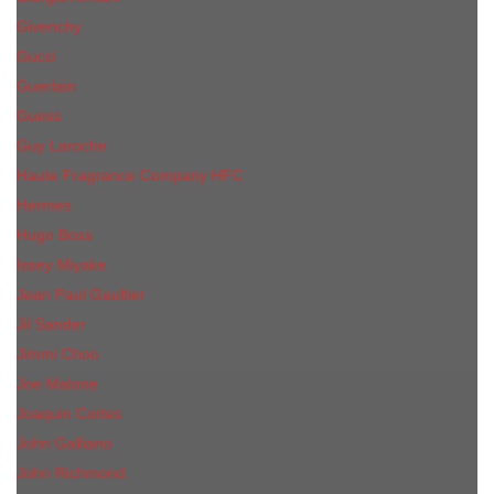
Givenchy
Gucci
Guerlain
Guess
Guy Laroche
Haute Fragrance Company HFC
Hermes
Hugo Boss
Issey Miyake
Jean Paul Gaultier
Jil Sander
Jimmi Choo
Jое Malоnе
Joaquin Cortes
John Galliano
John Richmond