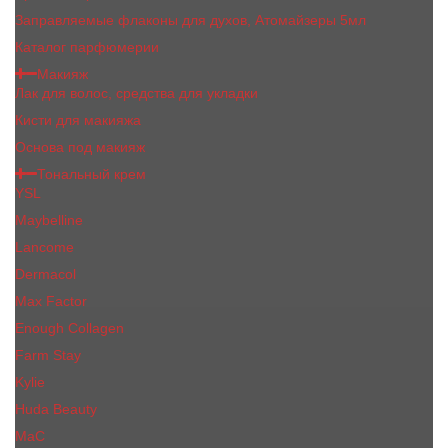
Заправляемые флаконы для духов, Атомайзеры 5мл
Каталог парфюмерии
Макияж
Лак для волос, средства для укладки
Кисти для макияжа
Основа под макияж
Тональный крем
YSL
Maybelline
Lancome
Dermacol
Max Factor
Enough Collagen
Farm Stay
Kylie
Huda Beauty
МаС