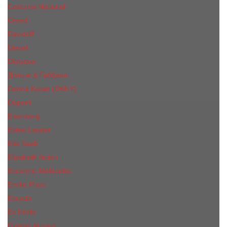
Costume National
Creed
Davidoff
Diesel
Diptyque
Дольче & Габбана
Donna Karan (DKNY)
Dupont
Eisenberg
Еsteе Lаudеr
Elie Saab
Elizabeth Arden
Escentric Molecules
Emilio Pucci
Escada
Ex Nihilo
Giorgio Armani