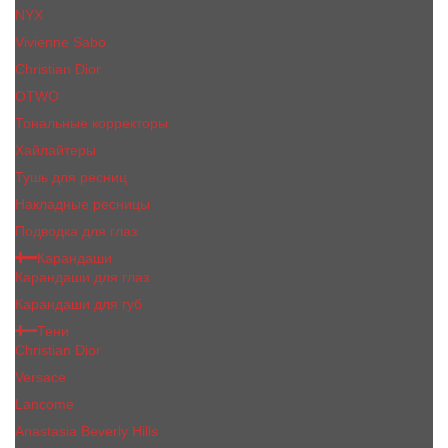
NYX
Vivienne Sabo
Сhristiаn Diоr
OTWO
Тональные корректоры
Хайлайтеры
Тушь для ресниц
Накладные ресницы
Подводка для глаз
Карандаши
Карандаши для глаз
Карандаши для губ
Тени
Christian Dior
Versace
Lancome
Anastasia Beverly Hills