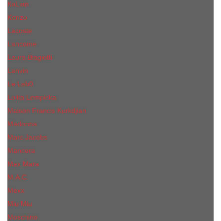
КиLian
Kenzo
Lacoste
Lancome
Laura Biagiotti
Lanvin
Lе Lab0
Lolita Lempicka
Maison Francis Kurkdjian
Madonna
Marc Jacobs
Mancera
Max Mara
M.А.C.
Mexx
Miu Miu
Mоsсhino