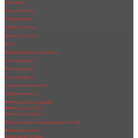
Автозагар
Крем для тела
Обертывание
Скраб для тела
Дымка для тела
Мыло
Парфюмированное мыло
Соль для ванн
Пена для ванн
Гель для душа
Косметическое масло
Эфирное масло
Маникюр и педикюр
Все для ногтей
Акрил гель LoriLac
Материалы для наращивания ногтей
Дизайн ногтей
Зеркальная втирка