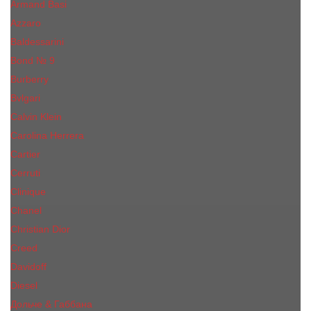
Armand Basi
Azzaro
Baldessarini
Bond № 9
Burberry
Bvlgari
Calvin Klein
Carolina Herrera
Cartier
Cerruti
Сliniquе
Chanel
Christian Dior
Creed
Davidoff
Diesel
Дольче & Габбана