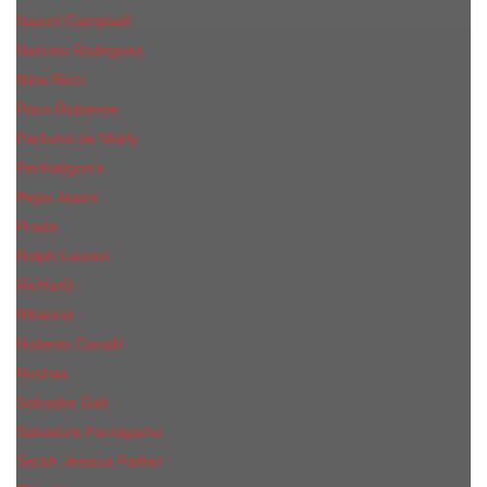
Naomi Campbell
Narciso Rodriguez
Nina Ricci
Paco Rabanne
Parfums de Marly
Penhaligon's
Pepe Jeans
Prada
Ralph Lauren
RicHarD
Rihanna
Roberto Cavalli
Rochas
Salvador Dali
Salvatore Ferragamo
Sarah Jessica Parker