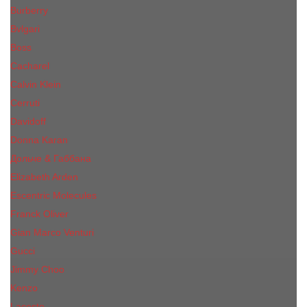
Burberry
Bvlgari
Boss
Cacharel
Calvin Klein
Cerruti
Davidoff
Donna Karan
Дольче & Габбана
Elizabeth Arden
Escentric Molecules
Franck Oliver
Gian Marco Venturi
Gucci
Jimmy Choo
Kenzo
Lacoste