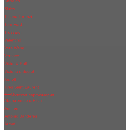
Shiseido
Sisley
Tiziana Terenzi
Tom Ford
Trussardi
Valentino
Vera Wang
Versace
Viktor & Rolf
Victoria s Secret
Xerjoff
Yves Saint Laurent
Мужская парфюмерия
Abercrombie & Fitch
Annifen
Antonio Banderas
Armaf