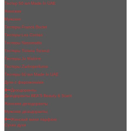
Тестер 50 мл Made In UAE
Женские
Мужские
Тестеры Franck Boclet
Тестеры Les Contes
Тестеры Nasomatto
Тестеры Tiziana Terenzi
Тестеры Jо Malоnе
Тестеры Zarkoperfume
Тестеры 60 мл Made In UAE
Духи с феромонами
Дезодоранты
Дезодоранты BEA'S Beauty & Scent
Женские дезодоранты
Мужские дезодоранты
Женский мини парфюм
Сухие духи