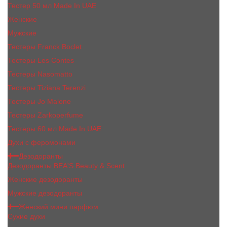
Тестер 50 мл Made In UAE
Женские
Мужские
Тестеры Franck Boclet
Тестеры Les Contes
Тестеры Nasomatto
Тестеры Tiziana Terenzi
Тестеры Jо Malоnе
Тестеры Zarkoperfume
Тестеры 60 мл Made In UAE
Духи с феромонами
Дезодоранты
Дезодоранты BEA'S Beauty & Scent
Женские дезодоранты
Мужские дезодоранты
Женский мини парфюм
Сухие духи