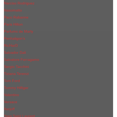
Narciso Rodriguez
Nasomatto
Paco Rabanne
Paris Hilton
Parfums de Marly
Penhaligon​'s
RicHarD
Salvador Dali
Salvatore Ferragamo
Sergio Tacchini
Tiziana Terenzi
Tom Ford
Tommy Hilfiger
Valentino
Versace
Xerjoff
Yves Saint Laurent