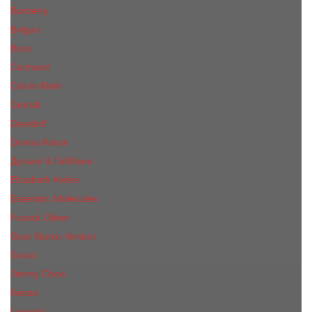
Burberry
Bvlgari
Boss
Cacharel
Calvin Klein
Cerruti
Davidoff
Donna Karan
Дольче & Габбана
Elizabeth Arden
Escentric Molecules
Franck Oliver
Gian Marco Venturi
Gucci
Jimmy Choo
Kenzo
Lacoste