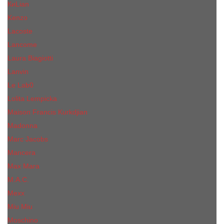
КиLian
Kenzo
Lacoste
Lancome
Laura Biagiotti
Lanvin
Lе Lab0
Lolita Lempicka
Maison Francis Kurkdjian
Madonna
Marc Jacobs
Mancera
Max Mara
M.А.C.
Mexx
Miu Miu
Mоsсhino