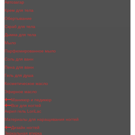
Автозагар
Крем для тела
Обертывание
Скраб для тела
Дымка для тела
Мыло
Парфюмированное мыло
Соль для ванн
Пена для ванн
Гель для душа
Косметическое масло
Эфирное масло
Маникюр и педикюр
Все для ногтей
Акрил гель LoriLac
Материалы для наращивания ногтей
Дизайн ногтей
Зеркальная втирка