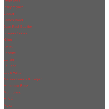
Hugo Boss
Issey Miyake
Jaguar
James Bond
Jean Paul Gaultier
Joaquin Сortes
Kilian
Kenzo
Lacoste
Lanvin
Le Labo
Louis Vuitton
Maison Francis Kurkdjian
Mercedes-Benz
Mont Blanc
M.А.C.
Mexx