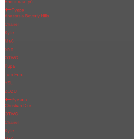
Блеск для губ
Пудра
Anastasia Beverly Hills
Chanel
Kylie
MaC
NYX
OTWO
Pupa
Tom Ford
YSL
ZOZU
Румяна
Christian Dior
OTWO
Сhanеl
Kylie