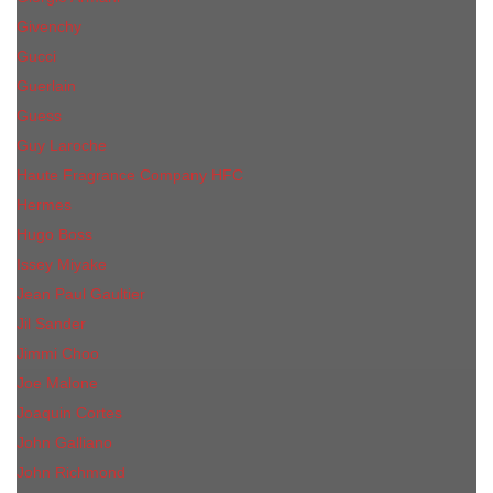
Givenchy
Gucci
Guerlain
Guess
Guy Laroche
Haute Fragrance Company HFC
Hermes
Hugo Boss
Issey Miyake
Jean Paul Gaultier
Jil Sander
Jimmi Choo
Jое Malоnе
Joaquin Cortes
John Galliano
John Richmond