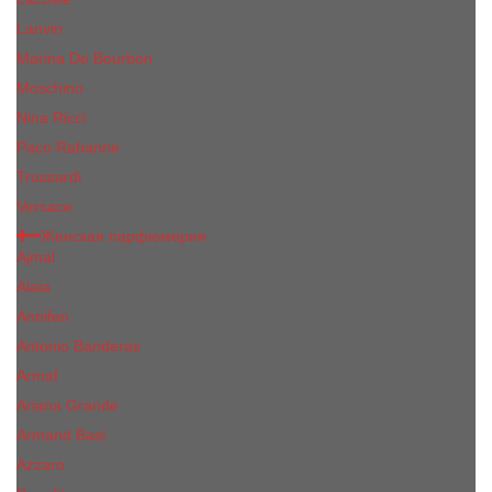
Lanvin
Marina De Bourbon
Moschino
Nina Ricci
Paco Rabanne
Trussardi
Versace
Женская парфюмерия
Ajmal
Alaia
Annifen
Antonio Banderas
Armaf
Ariana Grande
Armand Basi
Azzaro