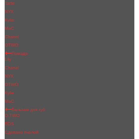
Tarte
NYX
Kylie
MaC
Сhanеl
OTWO
Помада
Lily
Chanel
NYX
OTWO
Kylie
МаС
Бальзам для губ
O.TWO
EOS
Сделано пчелой