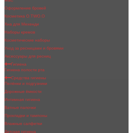
MaC
Оформление бровей
Косметика O.TWO.O
Хна для Мехенди
Наборы кремов
Косметические наборы
Уход за ресницами и бровями
Аксессуары для ресниц
Гигиена
Гигиена полости рта
Средства гигиены
Пелёнки и подгузники
Дорожные ёмкости
Интимная гигиена
Ватные палочки
Прокладки и тампоны
Влажные салфетки
Детская гигиена