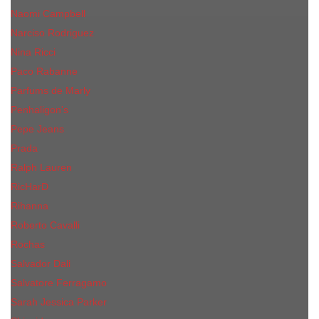
Naomi Campbell
Narciso Rodriguez
Nina Ricci
Paco Rabanne
Parfums de Marly
Penhaligon's
Pepe Jeans
Prada
Ralph Lauren
RicHarD
Rihanna
Roberto Cavalli
Rochas
Salvador Dali
Salvatore Ferragamo
Sarah Jessica Parker