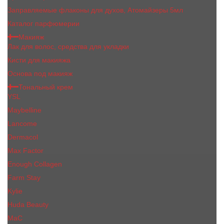
Заправляемые флаконы для духов, Атомайзеры 5мл
Каталог парфюмерии
Макияж
Лак для волос, средства для укладки
Кисти для макияжа
Основа под макияж
Тональный крем
YSL
Maybelline
Lancome
Dermacol
Max Factor
Enough Collagen
Farm Stay
Kylie
Huda Beauty
МаС