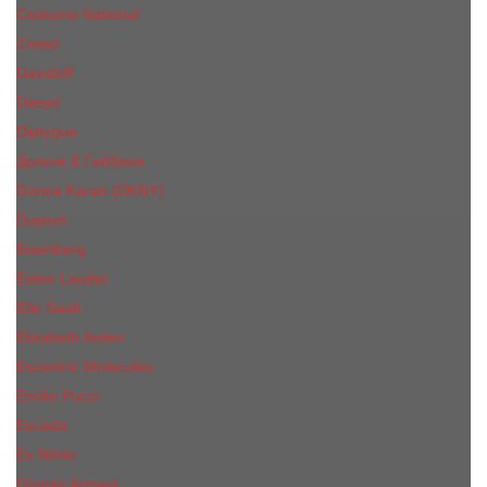
Costume National
Creed
Davidoff
Diesel
Diptyque
Дольче & Габбана
Donna Karan (DKNY)
Dupont
Eisenberg
Еsteе Lаudеr
Elie Saab
Elizabeth Arden
Escentric Molecules
Emilio Pucci
Escada
Ex Nihilo
Giorgio Armani