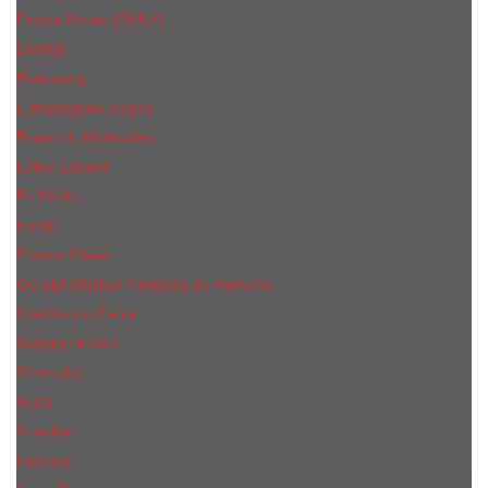
Donna Karan (DKNY)
Dunhill
Eisenberg
Ermenegildo Zegna
Escentric Molecules
Еsteе Lаudеr
Ex Nihilo
Fendi
Franck Olivier
Gerald Ghislain Histoires de Parfums
Gianfranco Ferre
Giorgio Armani
Givenchy
Gucci
Guerlain
Hermes