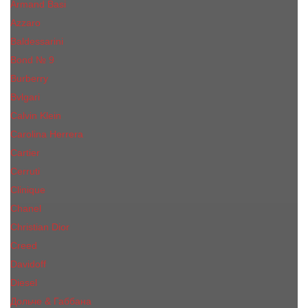
Armand Basi
Azzaro
Baldessarini
Bond № 9
Burberry
Bvlgari
Calvin Klein
Carolina Herrera
Cartier
Cerruti
Сliniquе
Chanel
Christian Dior
Creed
Davidoff
Diesel
Дольче & Габбана