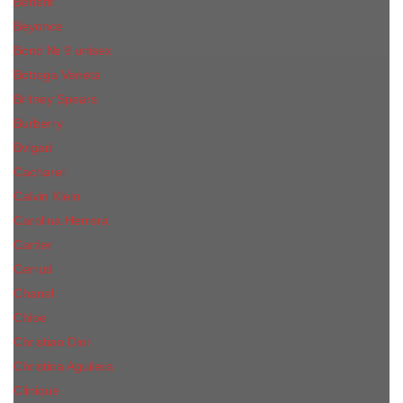
Benefit
Beyonce
Bond № 9 unisex
Bottega Veneta
Britney Spears
Burberry
Bvlgari
Cacharel
Calvin Klein
Carolina Herrera
Cartier
Cerruti
Сhanеl
Chloe
Christian Dior
Christina Aguilera
Сliniquе