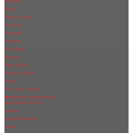
Shiseido
Sisley
Tiziana Terenzi
Tom Ford
Trussardi
Valentino
Vera Wang
Versace
Viktor & Rolf
Victoria s Secret
Xerjoff
Yves Saint Laurent
Мужская парфюмерия
Abercrombie & Fitch
Annifen
Antonio Banderas
Armaf