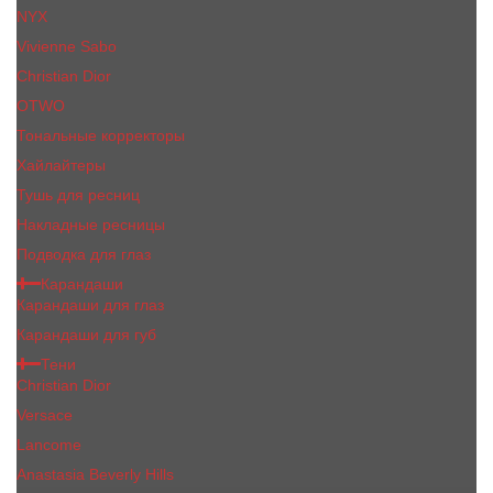
NYX
Vivienne Sabo
Сhristiаn Diоr
OTWO
Тональные корректоры
Хайлайтеры
Тушь для ресниц
Накладные ресницы
Подводка для глаз
Карандаши
Карандаши для глаз
Карандаши для губ
Тени
Christian Dior
Versace
Lancome
Anastasia Beverly Hills