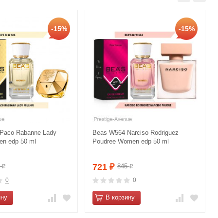
-15%
-15%
Paco Rabanne Lady
Beas W564 Narciso Rodriguez
en edp 50 ml
Poudree Women edp 50 ml
721
5
845
₽
₽
₽
0
0
ину
В корзину