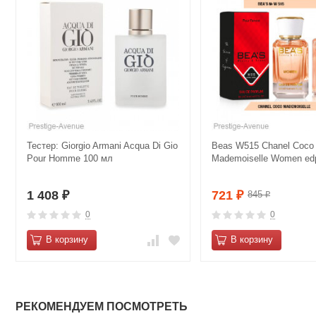
Тестер: Giorgio Armani Acqua Di Gio
Beas W515 Сhanеl Cосo
Pour Homme 100 мл
Mаdemоisеlle Women ed
1 408
721
845
₽
₽
₽
0
0
В корзину
В корзину
РЕКОМЕНДУЕМ ПОСМОТРЕТЬ