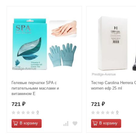
Гелевые перчатки SPA с
Тестер Carolina Herrera G
питательными маслами и
women edp 25 ml
витамином Е
721
721
₽
₽
0
0
В корзину
В корзину