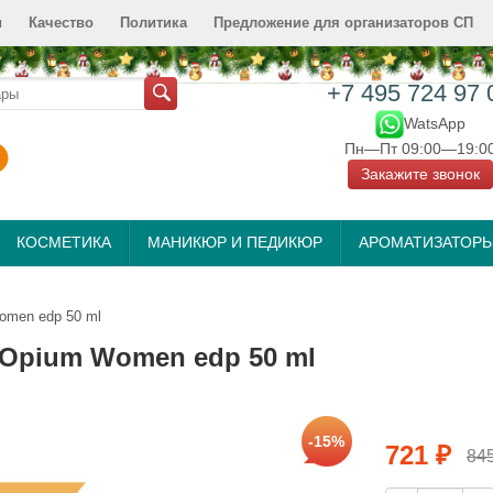
и
Качество
Политика
Предложение для организаторов СП
+7 495 724 97 
WatsApp
Пн—Пт 09:00—19:0
Закажите звонок
КОСМЕТИКА
МАНИКЮР И ПЕДИКЮР
АРОМАТИЗАТОР
omen edp 50 ml
k Opium Women edp 50 ml
-15%
721
₽
84