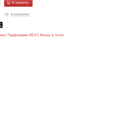
В корзину
В избранное
нки
,
Парфюмерия BEA'S Beauty & Scent