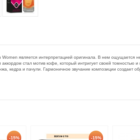
m Women является интерпретацией оригинала. В нем ощущается не
 аккордом стал мотив кофе, который интригует своей томностью 
нжа, кедра и пачули. Гармоничное звучание композиции создает о
-15%
-15%