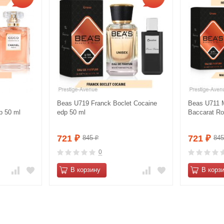
Beas U719 Franck Boclet Cocaine
Beas U711 M
p 50 ml
edp 50 ml
Baccarat Ro
721
721
845
84
₽
₽
₽
0
В корзину
В корз