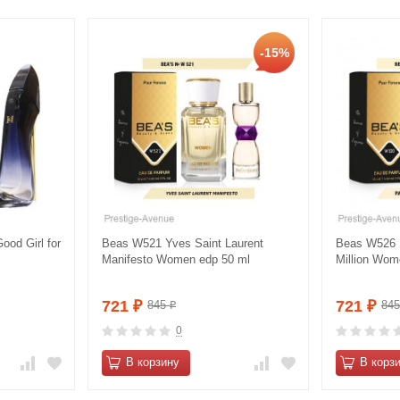
-15%
ood Girl for
Beas W521 Yves Saint Laurent
Beas W526 
Manifesto Women edp 50 ml
Million Wom
721
721
845
84
₽
₽
₽
0
В корзину
В корз