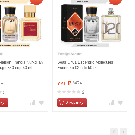
aison Francis Kurkdjian
Beas U701 Escentric Molecules
uge 540 edp 50 ml
Escentric 02 edp 50 ml
721
5
845
₽
₽
₽
0
0
ину
В корзину