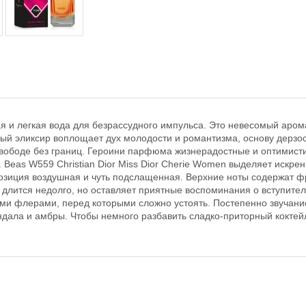
ная и легкая вода для безрассудного импульса. Это невесомый аро
й эликсир воплощает дух молодости и романтизма, основу дерзост
свободе без границ. Героини парфюма жизнерадостные и оптимист
eas W559 Christian Dior Miss Dior Cherie Women выделяет искренн
зиция воздушная и чуть подслащенная. Верхние ноты содержат фр
лится недолго, но оставляет приятные воспоминания о вступител
ими флерами, перед которыми сложно устоять. Постепенно звучани
ндала и амбры. Чтобы немного разбавить сладко-приторный коктей