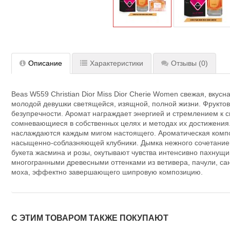
Описание
Характеристики
Отзывы
(0)
Beas W559 Christian Dior Miss Dior Cherie Women свежая, вкус
молодой девушки светящейся, изящной, полной жизни. Фруктовы
безупречности. Аромат награждает энергией и стремлением к 
сомневающиеся в собственных целях и методах их достижения. B
наслаждаются каждым мигом настоящего. Ароматическая компо
насыщенно-соблазняющей клубники. Дымка нежного сочетание д
букета жасмина и розы, окутывают чувства интенсивно пахнущ
многогранными древесными оттенками из ветивера, пачули, са
моха, эффектно завершающего шипровую композицию.
С ЭТИМ ТОВАРОМ ТАКЖЕ ПОКУПАЮТ