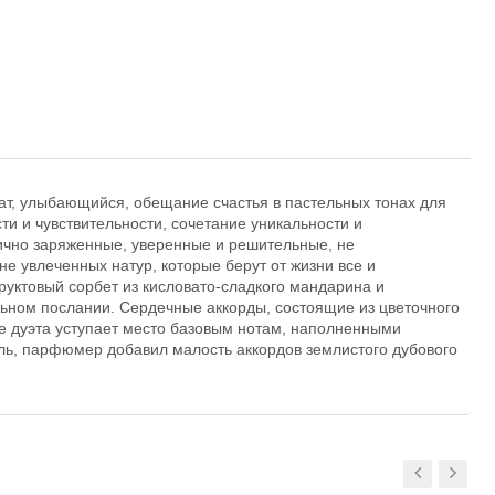
мат, улыбающийся, обещание счастья в пастельных тонах для
и и чувствительности, сочетание уникальности и
ично заряженные, уверенные и решительные, не
е увлеченных натур, которые берут от жизни все и
уктовый сорбет из кисловато-сладкого мандарина и
ьном послании. Сердечные аккорды, состоящие из цветочного
е дуэта уступает место базовым нотам, наполненными
ль, парфюмер добавил малость аккордов землистого дубового