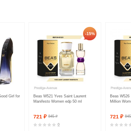
-15%
ood Girl for
Beas W521 Yves Saint Laurent
Beas W526 
Manifesto Women edp 50 ml
Million Wom
721
721
845
84
₽
₽
₽
0