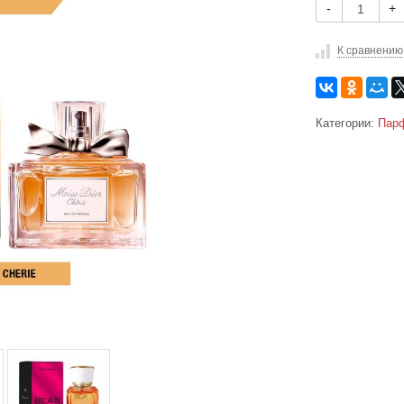
-
+
К сравнению
Категории:
Парф