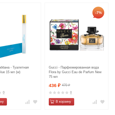
-7%
аббана - Туалетная
Gucci - Парфюмированная вода
Blue 15 мл (w)
Flora by Gucci Eau de Parfum New
75 мл
436
470
₽
₽
0
0
ину
В корзину