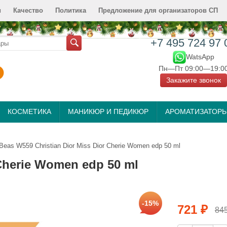
и
Качество
Политика
Предложение для организаторов СП
+7 495 724 97 
WatsApp
Пн—Пт 09:00—19:0
Закажите звонок
КОСМЕТИКА
МАНИКЮР И ПЕДИКЮР
АРОМАТИЗАТОР
Beas W559 Christian Dior Miss Dior Cherie Women edp 50 ml
 Cherie Women edp 50 ml
-15%
721
₽
84