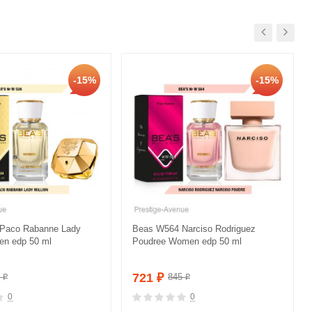
-15%
-15%
Paco Rabanne Lady
Beas W564 Narciso Rodriguez
en edp 50 ml
Poudree Women edp 50 ml
721
5
845
₽
₽
₽
0
0