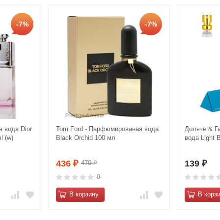
-7%
-7%
я вода Dior
Tom Ford - Парфюмированая вода
Дольче & Г
l (w)
Black Orchid 100 мл
вода Light 
436
139
470
₽
₽
₽
0
В корзину
В корз