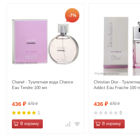
-7%
Сhanеl - Туалетная вода Сhаnce
Christian Dior - Туалетна
Eau Tеndre 100 мл
Addict Eau Fraiche 100 m
436
436
470
470
₽
₽
₽
₽
1
0
В корзину
В корзину