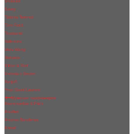
Shiseido
Sisley
Tiziana Terenzi
Tom Ford
Trussardi
Valentino
Vera Wang
Versace
Viktor & Rolf
Victoria s Secret
Xerjoff
Yves Saint Laurent
Мужская парфюмерия
Abercrombie & Fitch
Annifen
Antonio Banderas
Armaf