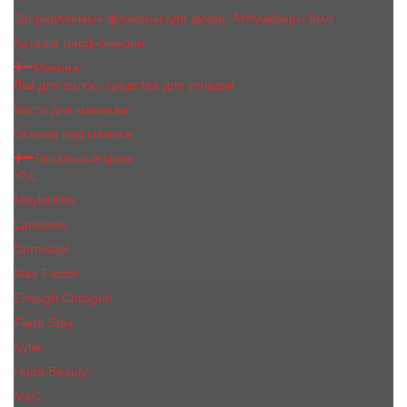
Заправляемые флаконы для духов, Атомайзеры 5мл
Каталог парфюмерии
Макияж
Лак для волос, средства для укладки
Кисти для макияжа
Основа под макияж
Тональный крем
YSL
Maybelline
Lancome
Dermacol
Max Factor
Enough Collagen
Farm Stay
Kylie
Huda Beauty
МаС