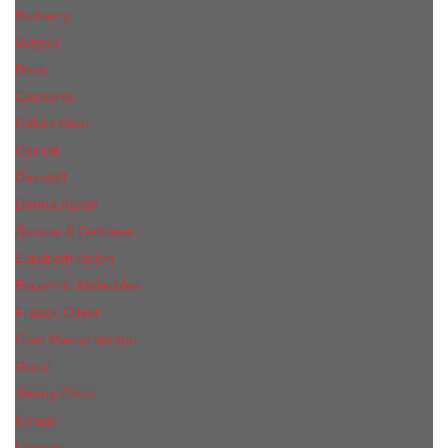
Burberry
Bvlgari
Boss
Cacharel
Calvin Klein
Cerruti
Davidoff
Donna Karan
Дольче & Габбана
Elizabeth Arden
Escentric Molecules
Franck Oliver
Gian Marco Venturi
Gucci
Jimmy Choo
Kenzo
Lacoste