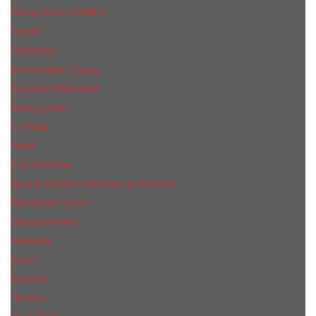
Donna Karan (DKNY)
Dunhill
Eisenberg
Ermenegildo Zegna
Escentric Molecules
Еsteе Lаudеr
Ex Nihilo
Fendi
Franck Olivier
Gerald Ghislain Histoires de Parfums
Gianfranco Ferre
Giorgio Armani
Givenchy
Gucci
Guerlain
Hermes