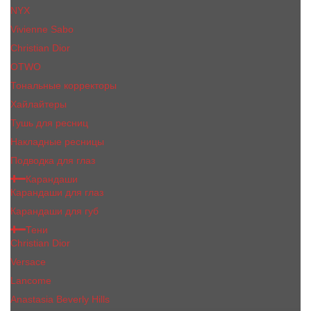
NYX
Vivienne Sabo
Сhristiаn Diоr
OTWO
Тональные корректоры
Хайлайтеры
Тушь для ресниц
Накладные ресницы
Подводка для глаз
Карандаши
Карандаши для глаз
Карандаши для губ
Тени
Christian Dior
Versace
Lancome
Anastasia Beverly Hills