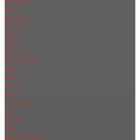
Armand Basi
Azzaro
Baldessarini
Bond № 9
Burberry
Bvlgari
Calvin Klein
Carolina Herrera
Cartier
Cerruti
Сliniquе
Chanel
Christian Dior
Creed
Davidoff
Diesel
Дольче & Габбана