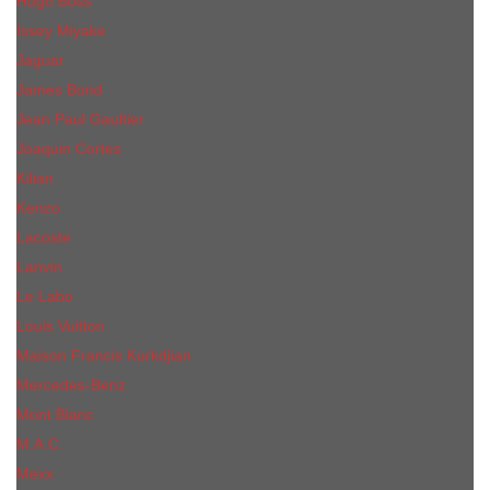
Hugo Boss
Issey Miyake
Jaguar
James Bond
Jean Paul Gaultier
Joaquin Сortes
Kilian
Kenzo
Lacoste
Lanvin
Le Labo
Louis Vuitton
Maison Francis Kurkdjian
Mercedes-Benz
Mont Blanc
M.А.C.
Mexx