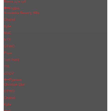
Блеск для губ
Пудра
Anastasia Beverly Hills
Chanel
Kylie
MaC
NYX
OTWO
Pupa
Tom Ford
YSL
ZOZU
Румяна
Christian Dior
OTWO
Сhanеl
Kylie