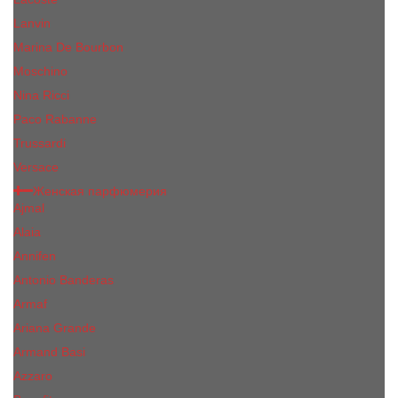
Lanvin
Marina De Bourbon
Moschino
Nina Ricci
Paco Rabanne
Trussardi
Versace
Женская парфюмерия
Ajmal
Alaia
Annifen
Antonio Banderas
Armaf
Ariana Grande
Armand Basi
Azzaro