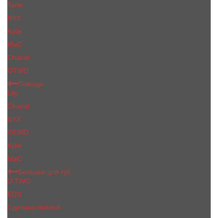
Tarte
NYX
Kylie
MaC
Сhanеl
OTWO
Помада
Lily
Chanel
NYX
OTWO
Kylie
МаС
Бальзам для губ
O.TWO
EOS
Сделано пчелой