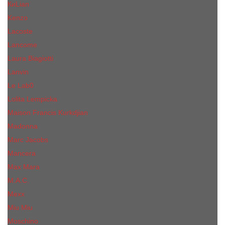
КиLian
Kenzo
Lacoste
Lancome
Laura Biagiotti
Lanvin
Lе Lab0
Lolita Lempicka
Maison Francis Kurkdjian
Madonna
Marc Jacobs
Mancera
Max Mara
M.А.C.
Mexx
Miu Miu
Mоsсhino