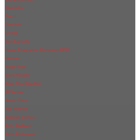
Givenchy
Gucci
Guerlain
Guess
Guy Laroche
Haute Fragrance Company HFC
Hermes
Hugo Boss
Issey Miyake
Jean Paul Gaultier
Jil Sander
Jimmi Choo
Jое Malоnе
Joaquin Cortes
John Galliano
John Richmond