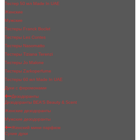
Тестер 50 мл Made In UAE
Женские
Мужские
Тестеры Franck Boclet
Тестеры Les Contes
Тестеры Nasomatto
Тестеры Tiziana Terenzi
Тестеры Jо Malоnе
Тестеры Zarkoperfume
Тестеры 60 мл Made In UAE
Духи с феромонами
Дезодоранты
Дезодоранты BEA'S Beauty & Scent
Женские дезодоранты
Мужские дезодоранты
Женский мини парфюм
Сухие духи