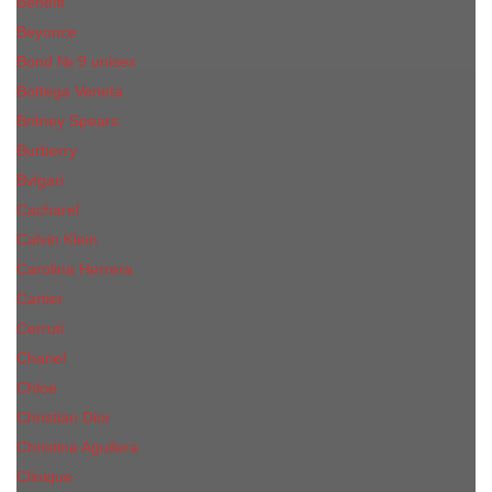
Benefit
Beyonce
Bond № 9 unisex
Bottega Veneta
Britney Spears
Burberry
Bvlgari
Cacharel
Calvin Klein
Carolina Herrera
Cartier
Cerruti
Сhanеl
Chloe
Christian Dior
Christina Aguilera
Сliniquе