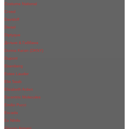
Costume National
Creed
Davidoff
Diesel
Diptyque
Дольче & Габбана
Donna Karan (DKNY)
Dupont
Eisenberg
Еsteе Lаudеr
Elie Saab
Elizabeth Arden
Escentric Molecules
Emilio Pucci
Escada
Ex Nihilo
Giorgio Armani