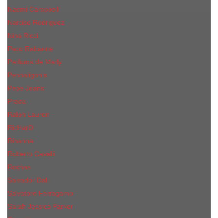
Naomi Campbell
Narciso Rodriguez
Nina Ricci
Paco Rabanne
Parfums de Marly
Penhaligon's
Pepe Jeans
Prada
Ralph Lauren
RicHarD
Rihanna
Roberto Cavalli
Rochas
Salvador Dali
Salvatore Ferragamo
Sarah Jessica Parker