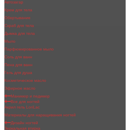
Автозагар
Крем для тела
Обертывание
Скраб для тела
Дымка для тела
Мыло
Парфюмированное мыло
Соль для ванн
Пена для ванн
Гель для душа
Косметическое масло
Эфирное масло
Маникюр и педикюр
Все для ногтей
Акрил гель LoriLac
Материалы для наращивания ногтей
Дизайн ногтей
Зеркальная втирка