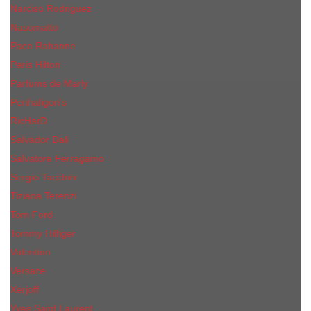
Narciso Rodriguez
Nasomatto
Paco Rabanne
Paris Hilton
Parfums de Marly
Penhaligon​'s
RicHarD
Salvador Dali
Salvatore Ferragamo
Sergio Tacchini
Tiziana Terenzi
Tom Ford
Tommy Hilfiger
Valentino
Versace
Xerjoff
Yves Saint Laurent