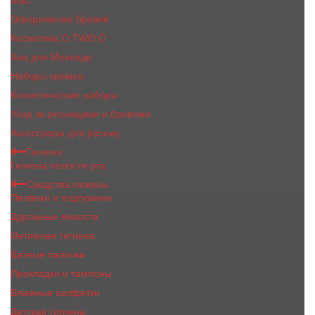
MaC
Оформление бровей
Косметика O.TWO.O
Хна для Мехенди
Наборы кремов
Косметические наборы
Уход за ресницами и бровями
Аксессуары для ресниц
Гигиена
Гигиена полости рта
Средства гигиены
Пелёнки и подгузники
Дорожные ёмкости
Интимная гигиена
Ватные палочки
Прокладки и тампоны
Влажные салфетки
Детская гигиена