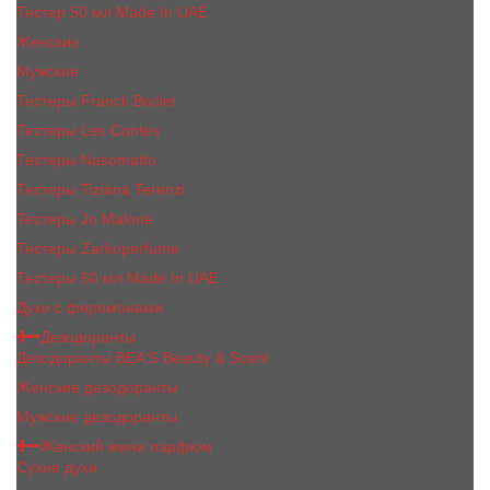
Тестер 50 мл Made In UAE
Женские
Мужские
Тестеры Franck Boclet
Тестеры Les Contes
Тестеры Nasomatto
Тестеры Tiziana Terenzi
Тестеры Jо Malоnе
Тестеры Zarkoperfume
Тестеры 60 мл Made In UAE
Духи с феромонами
Дезодоранты
Дезодоранты BEA'S Beauty & Scent
Женские дезодоранты
Мужские дезодоранты
Женский мини парфюм
Сухие духи