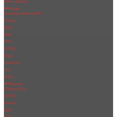
Блеск для губ
Пудра
Anastasia Beverly Hills
Chanel
Kylie
MaC
NYX
OTWO
Pupa
Tom Ford
YSL
ZOZU
Румяна
Christian Dior
OTWO
Сhanеl
Kylie