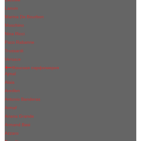
Lanvin
Marina De Bourbon
Moschino
Nina Ricci
Paco Rabanne
Trussardi
Versace
Женская парфюмерия
Ajmal
Alaia
Annifen
Antonio Banderas
Armaf
Ariana Grande
Armand Basi
Azzaro