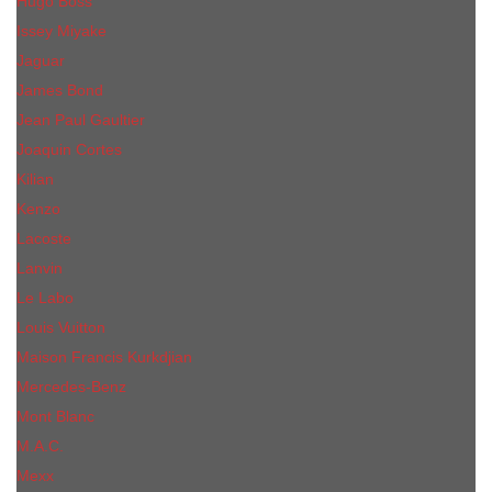
Hugo Boss
Issey Miyake
Jaguar
James Bond
Jean Paul Gaultier
Joaquin Сortes
Kilian
Kenzo
Lacoste
Lanvin
Le Labo
Louis Vuitton
Maison Francis Kurkdjian
Mercedes-Benz
Mont Blanc
M.А.C.
Mexx