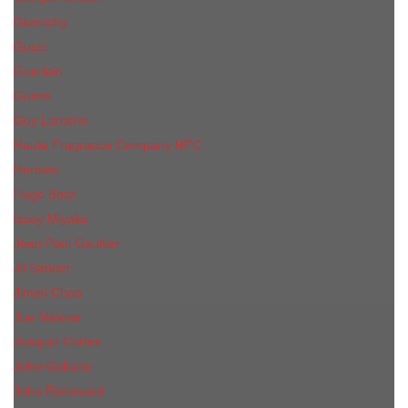
Givenchy
Gucci
Guerlain
Guess
Guy Laroche
Haute Fragrance Company HFC
Hermes
Hugo Boss
Issey Miyake
Jean Paul Gaultier
Jil Sander
Jimmi Choo
Jое Malоnе
Joaquin Cortes
John Galliano
John Richmond