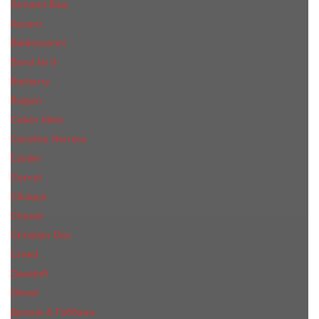
Armand Basi
Azzaro
Baldessarini
Bond № 9
Burberry
Bvlgari
Calvin Klein
Carolina Herrera
Cartier
Cerruti
Сliniquе
Chanel
Christian Dior
Creed
Davidoff
Diesel
Дольче & Габбана