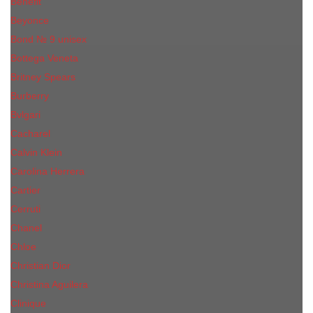
Benefit
Beyonce
Bond № 9 unisex
Bottega Veneta
Britney Spears
Burberry
Bvlgari
Cacharel
Calvin Klein
Carolina Herrera
Cartier
Cerruti
Сhanеl
Chloe
Christian Dior
Christina Aguilera
Сliniquе