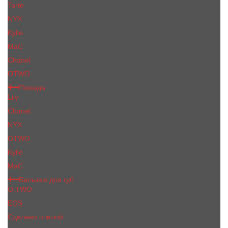
Tarte
NYX
Kylie
MaC
Сhanеl
OTWO
Помада
Lily
Chanel
NYX
OTWO
Kylie
МаС
Бальзам для губ
O.TWO
EOS
Сделано пчелой