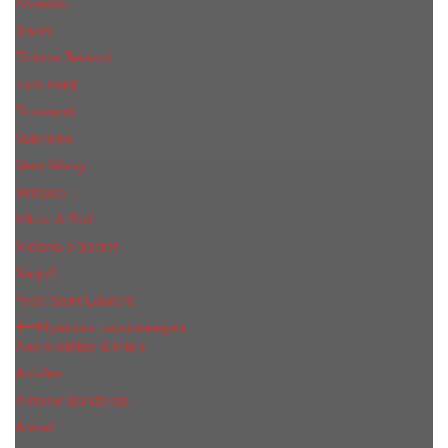
Shiseido
Sisley
Tiziana Terenzi
Tom Ford
Trussardi
Valentino
Vera Wang
Versace
Viktor & Rolf
Victoria s Secret
Xerjoff
Yves Saint Laurent
Мужская парфюмерия
Abercrombie & Fitch
Annifen
Antonio Banderas
Armaf