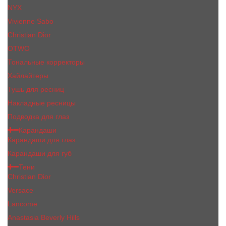
NYX
Vivienne Sabo
Сhristiаn Diоr
OTWO
Тональные корректоры
Хайлайтеры
Тушь для ресниц
Накладные ресницы
Подводка для глаз
Карандаши
Карандаши для глаз
Карандаши для губ
Тени
Christian Dior
Versace
Lancome
Anastasia Beverly Hills