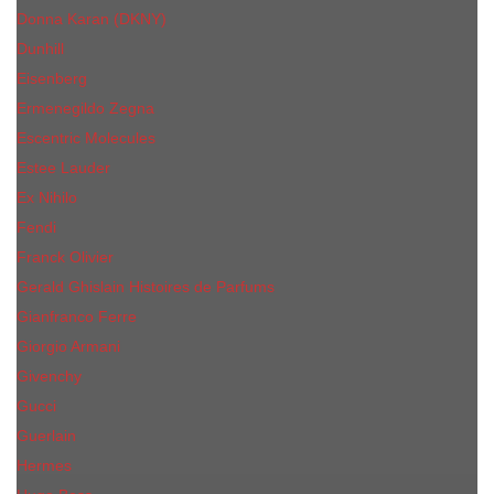
Donna Karan (DKNY)
Dunhill
Eisenberg
Ermenegildo Zegna
Escentric Molecules
Еsteе Lаudеr
Ex Nihilo
Fendi
Franck Olivier
Gerald Ghislain Histoires de Parfums
Gianfranco Ferre
Giorgio Armani
Givenchy
Gucci
Guerlain
Hermes