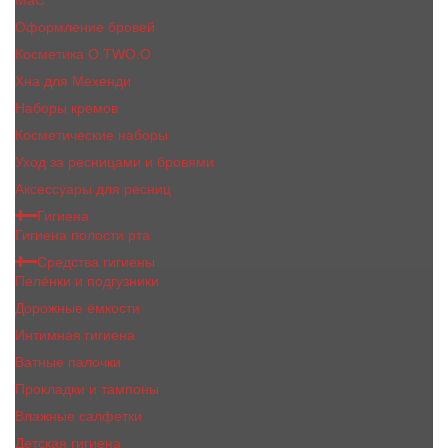
MaC
Оформление бровей
Косметика O.TWO.O
Хна для Мехенди
Наборы кремов
Косметические наборы
Уход за ресницами и бровями
Аксессуары для ресниц
Гигиена
Гигиена полости рта
Средства гигиены
Пелёнки и подгузники
Дорожные ёмкости
Интимная гигиена
Ватные палочки
Прокладки и тампоны
Влажные салфетки
Детская гигиена