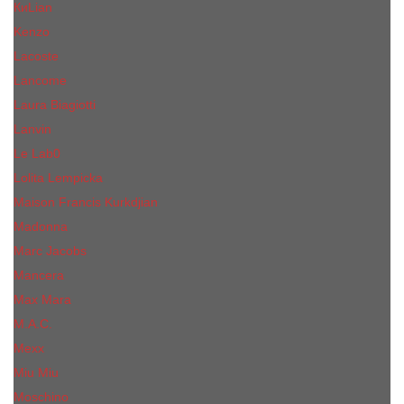
КиLian
Kenzo
Lacoste
Lancome
Laura Biagiotti
Lanvin
Lе Lab0
Lolita Lempicka
Maison Francis Kurkdjian
Madonna
Marc Jacobs
Mancera
Max Mara
M.А.C.
Mexx
Miu Miu
Mоsсhino