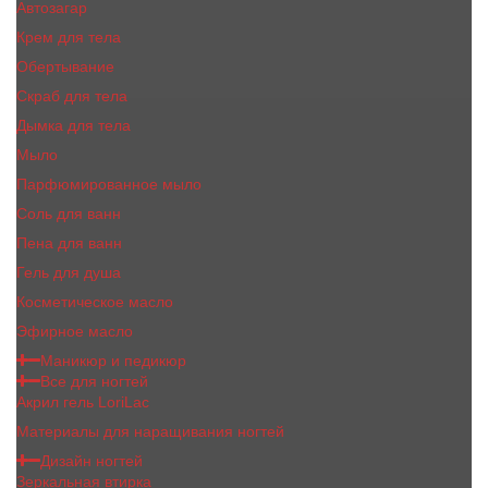
Автозагар
Крем для тела
Обертывание
Скраб для тела
Дымка для тела
Мыло
Парфюмированное мыло
Соль для ванн
Пена для ванн
Гель для душа
Косметическое масло
Эфирное масло
Маникюр и педикюр
Все для ногтей
Акрил гель LoriLac
Материалы для наращивания ногтей
Дизайн ногтей
Зеркальная втирка