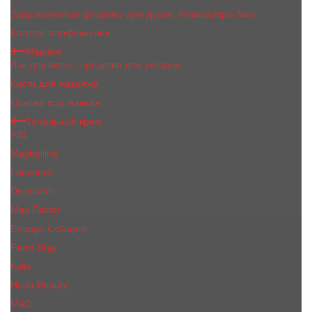
Заправляемые флаконы для духов, Атомайзеры 5мл
Каталог парфюмерии
Макияж
Лак для волос, средства для укладки
Кисти для макияжа
Основа под макияж
Тональный крем
YSL
Maybelline
Lancome
Dermacol
Max Factor
Enough Collagen
Farm Stay
Kylie
Huda Beauty
МаС