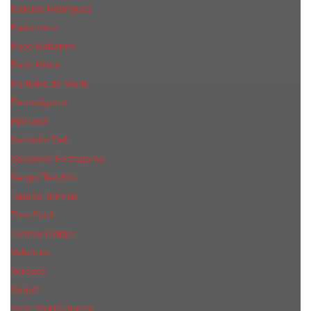
Narciso Rodriguez
Nasomatto
Paco Rabanne
Paris Hilton
Parfums de Marly
Penhaligon​'s
RicHarD
Salvador Dali
Salvatore Ferragamo
Sergio Tacchini
Tiziana Terenzi
Tom Ford
Tommy Hilfiger
Valentino
Versace
Xerjoff
Yves Saint Laurent