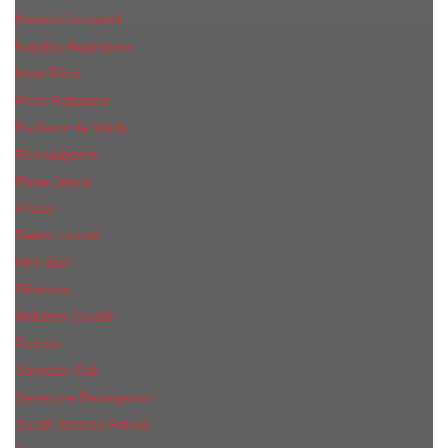
Naomi Campbell
Narciso Rodriguez
Nina Ricci
Paco Rabanne
Parfums de Marly
Penhaligon's
Pepe Jeans
Prada
Ralph Lauren
RicHarD
Rihanna
Roberto Cavalli
Rochas
Salvador Dali
Salvatore Ferragamo
Sarah Jessica Parker