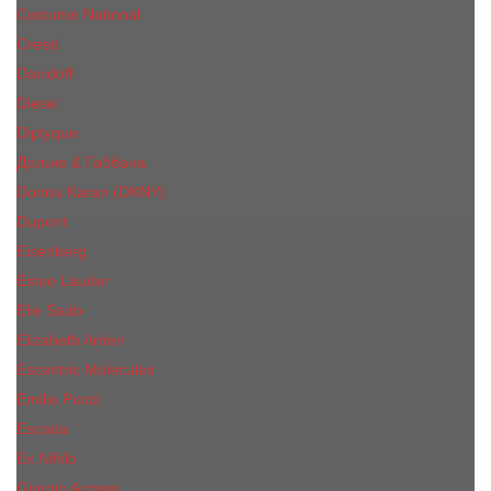
Costume National
Creed
Davidoff
Diesel
Diptyque
Дольче & Габбана
Donna Karan (DKNY)
Dupont
Eisenberg
Еsteе Lаudеr
Elie Saab
Elizabeth Arden
Escentric Molecules
Emilio Pucci
Escada
Ex Nihilo
Giorgio Armani