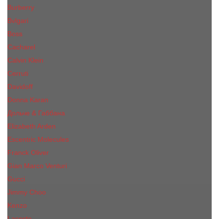
Burberry
Bvlgari
Boss
Cacharel
Calvin Klein
Cerruti
Davidoff
Donna Karan
Дольче & Габбана
Elizabeth Arden
Escentric Molecules
Franck Oliver
Gian Marco Venturi
Gucci
Jimmy Choo
Kenzo
Lacoste