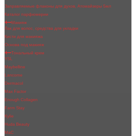
Заправляемые флаконы для духов, Атомайзеры 5мл
Каталог парфюмерии
Макияж
Лак для волос, средства для укладки
Кисти для макияжа
Основа под макияж
Тональный крем
YSL
Maybelline
Lancome
Dermacol
Max Factor
Enough Collagen
Farm Stay
Kylie
Huda Beauty
МаС