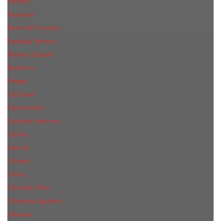
Benefit
Beyonce
Bond № 9 unisex
Bottega Veneta
Britney Spears
Burberry
Bvlgari
Cacharel
Calvin Klein
Carolina Herrera
Cartier
Cerruti
Сhanеl
Chloe
Christian Dior
Christina Aguilera
Сliniquе