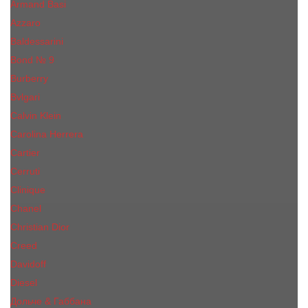
Armand Basi
Azzaro
Baldessarini
Bond № 9
Burberry
Bvlgari
Calvin Klein
Carolina Herrera
Cartier
Cerruti
Сliniquе
Chanel
Christian Dior
Creed
Davidoff
Diesel
Дольче & Габбана