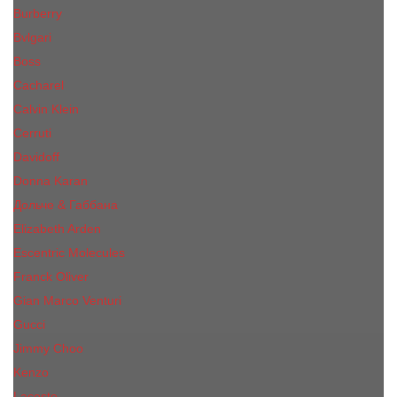
Burberry
Bvlgari
Boss
Cacharel
Calvin Klein
Cerruti
Davidoff
Donna Karan
Дольче & Габбана
Elizabeth Arden
Escentric Molecules
Franck Oliver
Gian Marco Venturi
Gucci
Jimmy Choo
Kenzo
Lacoste