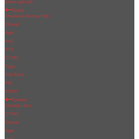
Блеск для губ
Пудра
Anastasia Beverly Hills
Chanel
Kylie
MaC
NYX
OTWO
Pupa
Tom Ford
YSL
ZOZU
Румяна
Christian Dior
OTWO
Сhanеl
Kylie