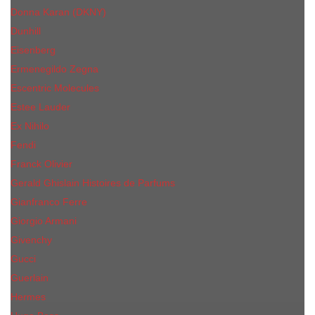
Donna Karan (DKNY)
Dunhill
Eisenberg
Ermenegildo Zegna
Escentric Molecules
Еsteе Lаudеr
Ex Nihilo
Fendi
Franck Olivier
Gerald Ghislain Histoires de Parfums
Gianfranco Ferre
Giorgio Armani
Givenchy
Gucci
Guerlain
Hermes