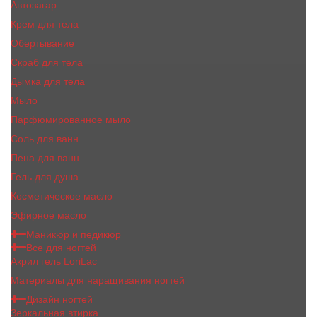
Автозагар
Крем для тела
Обертывание
Скраб для тела
Дымка для тела
Мыло
Парфюмированное мыло
Соль для ванн
Пена для ванн
Гель для душа
Косметическое масло
Эфирное масло
Маникюр и педикюр
Все для ногтей
Акрил гель LoriLac
Материалы для наращивания ногтей
Дизайн ногтей
Зеркальная втирка