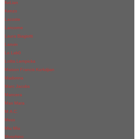
КиLian
Kenzo
Lacoste
Lancome
Laura Biagiotti
Lanvin
Lе Lab0
Lolita Lempicka
Maison Francis Kurkdjian
Madonna
Marc Jacobs
Mancera
Max Mara
M.А.C.
Mexx
Miu Miu
Mоsсhino