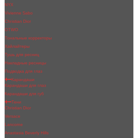
NYX
Vivienne Sabo
Сhristiаn Diоr
OTWO
Тональные корректоры
Хайлайтеры
Тушь для ресниц
Накладные ресницы
Подводка для глаз
Карандаши
Карандаши для глаз
Карандаши для губ
Тени
Christian Dior
Versace
Lancome
Anastasia Beverly Hills