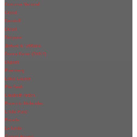
Costume National
Creed
Davidoff
Diesel
Diptyque
Дольче & Габбана
Donna Karan (DKNY)
Dupont
Eisenberg
Еsteе Lаudеr
Elie Saab
Elizabeth Arden
Escentric Molecules
Emilio Pucci
Escada
Ex Nihilo
Giorgio Armani