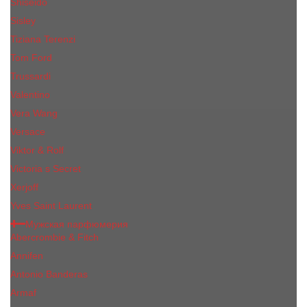
Shiseido
Sisley
Tiziana Terenzi
Tom Ford
Trussardi
Valentino
Vera Wang
Versace
Viktor & Rolf
Victoria s Secret
Xerjoff
Yves Saint Laurent
Мужская парфюмерия
Abercrombie & Fitch
Annifen
Antonio Banderas
Armaf