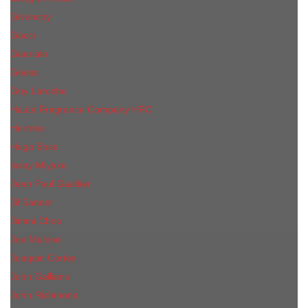
Givenchy
Gucci
Guerlain
Guess
Guy Laroche
Haute Fragrance Company HFC
Hermes
Hugo Boss
Issey Miyake
Jean Paul Gaultier
Jil Sander
Jimmi Choo
Jое Malоnе
Joaquin Cortes
John Galliano
John Richmond