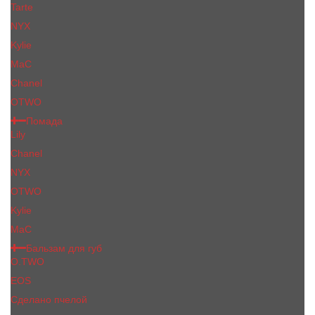
Tarte
NYX
Kylie
MaC
Сhanеl
OTWO
Помада
Lily
Chanel
NYX
OTWO
Kylie
МаС
Бальзам для губ
O.TWO
EOS
Сделано пчелой