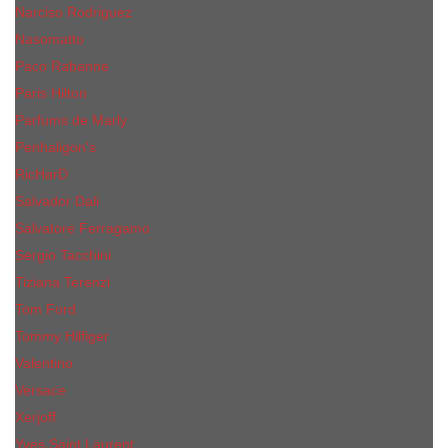
Narciso Rodriguez
Nasomatto
Paco Rabanne
Paris Hilton
Parfums de Marly
Penhaligon​'s
RicHarD
Salvador Dali
Salvatore Ferragamo
Sergio Tacchini
Tiziana Terenzi
Tom Ford
Tommy Hilfiger
Valentino
Versace
Xerjoff
Yves Saint Laurent