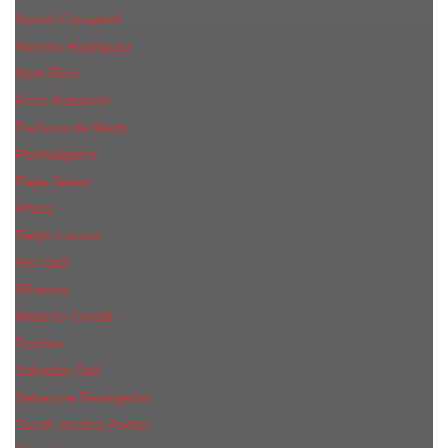
Naomi Campbell
Narciso Rodriguez
Nina Ricci
Paco Rabanne
Parfums de Marly
Penhaligon's
Pepe Jeans
Prada
Ralph Lauren
RicHarD
Rihanna
Roberto Cavalli
Rochas
Salvador Dali
Salvatore Ferragamo
Sarah Jessica Parker