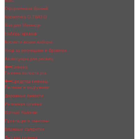
MaC
Оформление бровей
Косметика O.TWO.O
Хна для Мехенди
Наборы кремов
Косметические наборы
Уход за ресницами и бровями
Аксессуары для ресниц
Гигиена
Гигиена полости рта
Средства гигиены
Пелёнки и подгузники
Дорожные ёмкости
Интимная гигиена
Ватные палочки
Прокладки и тампоны
Влажные салфетки
Детская гигиена