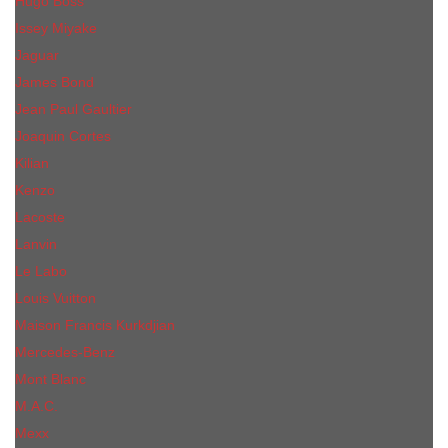
Hugo Boss
Issey Miyake
Jaguar
James Bond
Jean Paul Gaultier
Joaquin Сortes
Kilian
Kenzo
Lacoste
Lanvin
Le Labo
Louis Vuitton
Maison Francis Kurkdjian
Mercedes-Benz
Mont Blanc
M.А.C.
Mexx