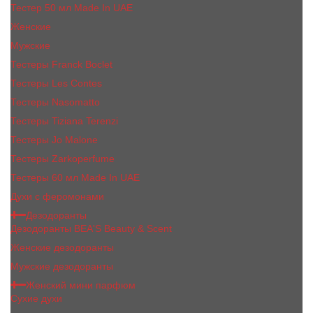
Тестер 50 мл Made In UAE
Женские
Мужские
Тестеры Franck Boclet
Тестеры Les Contes
Тестеры Nasomatto
Тестеры Tiziana Terenzi
Тестеры Jо Malоnе
Тестеры Zarkoperfume
Тестеры 60 мл Made In UAE
Духи с феромонами
Дезодоранты
Дезодоранты BEA'S Beauty & Scent
Женские дезодоранты
Мужские дезодоранты
Женский мини парфюм
Сухие духи