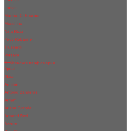
Lanvin
Marina De Bourbon
Moschino
Nina Ricci
Paco Rabanne
Trussardi
Versace
Женская парфюмерия
Ajmal
Alaia
Annifen
Antonio Banderas
Armaf
Ariana Grande
Armand Basi
Azzaro