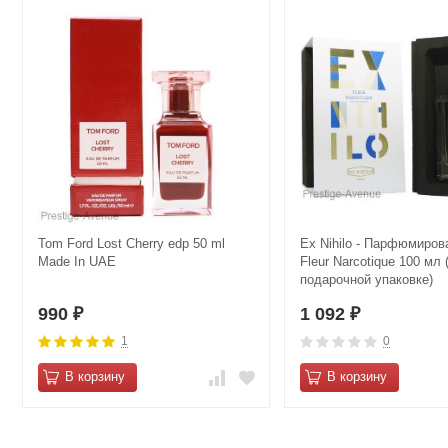
Tom Ford Lost Cherry edp 50 ml
Ex Nihilo - Парфюмиров
Made In UAE
Fleur Narcotique 100 мл 
подарочной упаковке)
990
1 092
₽
₽
1
0
В корзину
В корзину