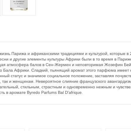
 жизнь Парижа и африканскими традициями и культурой, которые в 2
есни и другие элементы культуры Африки были в то время в Париже
нящая атмосфера балов в Сен-Жермен и неповторимая Жозефин Бейке
то Бала Африки. Сладкий, пьянящий аромат этого парфюма имеет с
енный статус и значимое социальное положение, заставляя почувс
м, так и женщинам. Невероятное слияние французского авангардизм
ритягательный, стильным, страстным и одновременно нежным и чувств
ть в аромате Byredo Parfums Bal D'afrique.