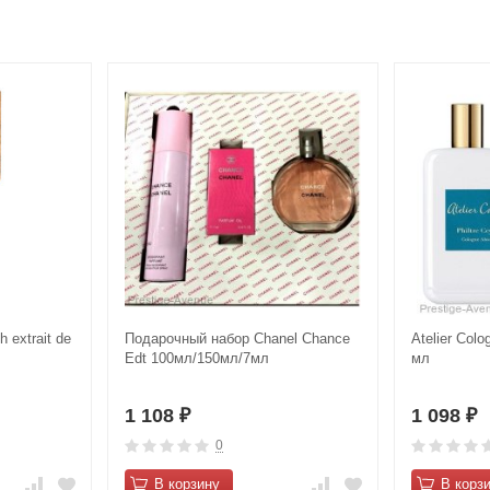
 extrait de
Подарочный набор Chanel Chance
Atelier Colo
Edt 100мл/150мл/7мл
мл
1 108
1 098
₽
₽
0
В корзину
В корз