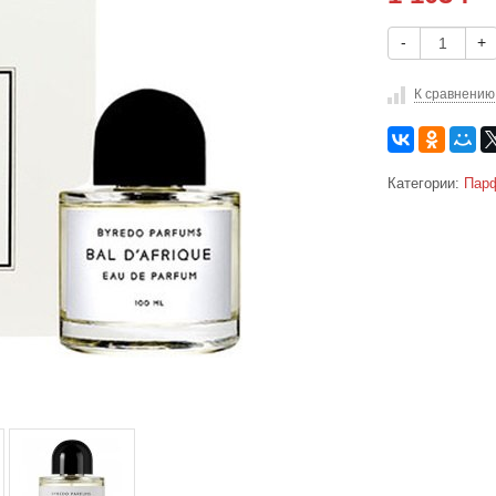
-
+
К сравнению
Категории:
Парф