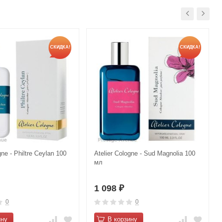
СКИДКА!
СКИДКА!
gne - Philtre Ceylan 100
Atelier Cologne - Sud Magnolia 100
мл
1 098
₽
0
0
ину
В корзину