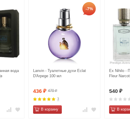
-7%
анная вода
Lanvin - Туалетные духи Eclat
Ex Nihilo 
(в
D'Arpege 100 мл
Fleur Narco
436
540
470
₽
₽
₽
3
В корзину
В корз