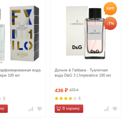
ХИТ!
-7%
- Парфюмированная вода
Дольче & Габбана - Туалетная
tique 100 мл
вода D&G 3 L'Imperatrice 100 мл
436
470
₽
₽
0
6
ину
В корзину