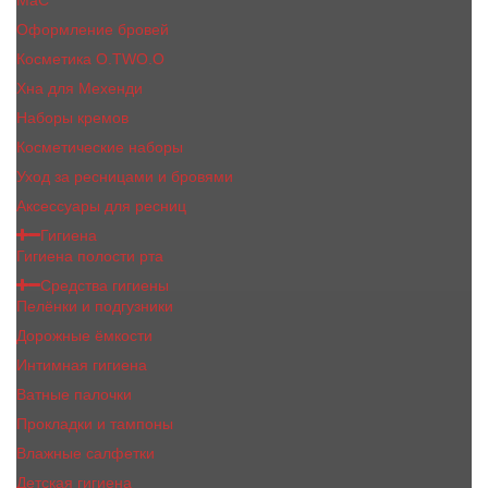
MaC
Оформление бровей
Косметика O.TWO.O
Хна для Мехенди
Наборы кремов
Косметические наборы
Уход за ресницами и бровями
Аксессуары для ресниц
Гигиена
Гигиена полости рта
Средства гигиены
Пелёнки и подгузники
Дорожные ёмкости
Интимная гигиена
Ватные палочки
Прокладки и тампоны
Влажные салфетки
Детская гигиена