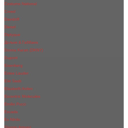
Costume National
Creed
Davidoff
Diesel
Diptyque
Дольче & Габбана
Donna Karan (DKNY)
Dupont
Eisenberg
Еsteе Lаudеr
Elie Saab
Elizabeth Arden
Escentric Molecules
Emilio Pucci
Escada
Ex Nihilo
Giorgio Armani