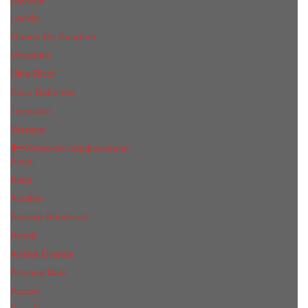
Lanvin
Marina De Bourbon
Moschino
Nina Ricci
Paco Rabanne
Trussardi
Versace
Женская парфюмерия
Ajmal
Alaia
Annifen
Antonio Banderas
Armaf
Ariana Grande
Armand Basi
Azzaro