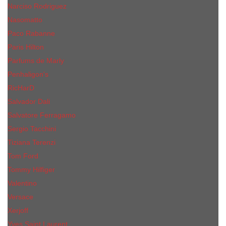
Narciso Rodriguez
Nasomatto
Paco Rabanne
Paris Hilton
Parfums de Marly
Penhaligon​'s
RicHarD
Salvador Dali
Salvatore Ferragamo
Sergio Tacchini
Tiziana Terenzi
Tom Ford
Tommy Hilfiger
Valentino
Versace
Xerjoff
Yves Saint Laurent