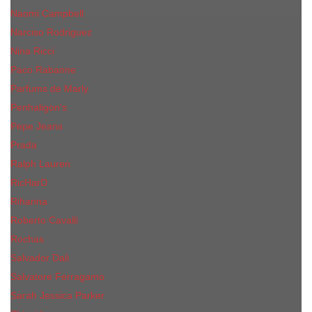
Naomi Campbell
Narciso Rodriguez
Nina Ricci
Paco Rabanne
Parfums de Marly
Penhaligon's
Pepe Jeans
Prada
Ralph Lauren
RicHarD
Rihanna
Roberto Cavalli
Rochas
Salvador Dali
Salvatore Ferragamo
Sarah Jessica Parker