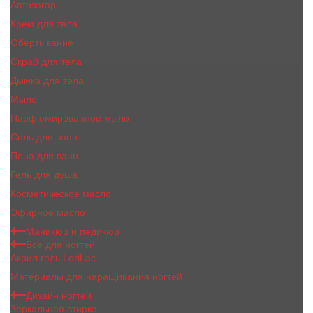
Автозагар
Крем для тела
Обертывание
Скраб для тела
Дымка для тела
Мыло
Парфюмированное мыло
Соль для ванн
Пена для ванн
Гель для душа
Косметическое масло
Эфирное масло
Маникюр и педикюр
Все для ногтей
Акрил гель LoriLac
Материалы для наращивания ногтей
Дизайн ногтей
Зеркальная втирка