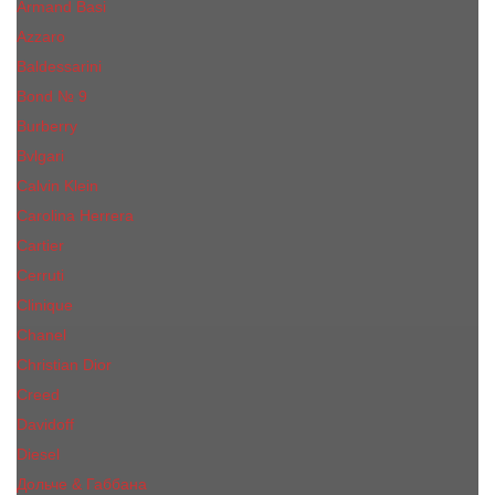
Armand Basi
Azzaro
Baldessarini
Bond № 9
Burberry
Bvlgari
Calvin Klein
Carolina Herrera
Cartier
Cerruti
Сliniquе
Chanel
Christian Dior
Creed
Davidoff
Diesel
Дольче & Габбана