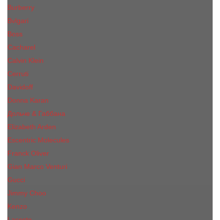
Burberry
Bvlgari
Boss
Cacharel
Calvin Klein
Cerruti
Davidoff
Donna Karan
Дольче & Габбана
Elizabeth Arden
Escentric Molecules
Franck Oliver
Gian Marco Venturi
Gucci
Jimmy Choo
Kenzo
Lacoste