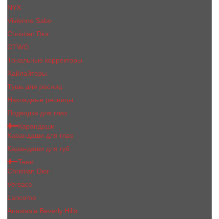
NYX
Vivienne Sabo
Сhristiаn Diоr
OTWO
Тональные корректоры
Хайлайтеры
Тушь для ресниц
Накладные ресницы
Подводка для глаз
Карандаши
Карандаши для глаз
Карандаши для губ
Тени
Christian Dior
Versace
Lancome
Anastasia Beverly Hills