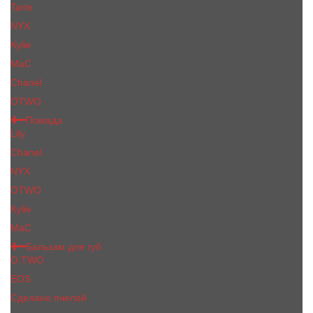
Tarte
NYX
Kylie
MaC
Сhanеl
OTWO
Помада
Lily
Chanel
NYX
OTWO
Kylie
МаС
Бальзам для губ
O.TWO
EOS
Сделано пчелой