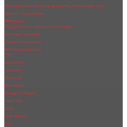
Заправляемые флаконы для духов, Атомайзеры 5мл
Каталог парфюмерии
Макияж
Лак для волос, средства для укладки
Кисти для макияжа
Основа под макияж
Тональный крем
YSL
Maybelline
Lancome
Dermacol
Max Factor
Enough Collagen
Farm Stay
Kylie
Huda Beauty
МаС