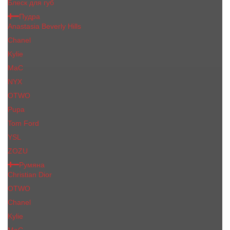
Блеск для губ
Пудра
Anastasia Beverly Hills
Chanel
Kylie
MaC
NYX
OTWO
Pupa
Tom Ford
YSL
ZOZU
Румяна
Christian Dior
OTWO
Сhanеl
Kylie