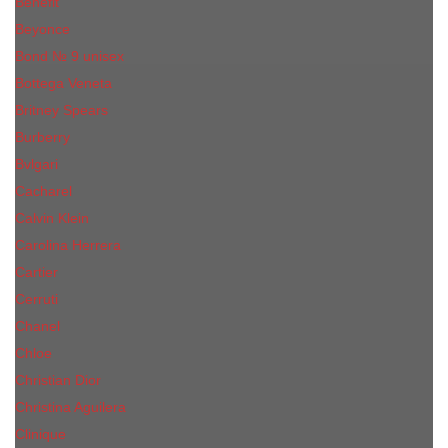
Benefit
Beyonce
Bond № 9 unisex
Bottega Veneta
Britney Spears
Burberry
Bvlgari
Cacharel
Calvin Klein
Carolina Herrera
Cartier
Cerruti
Сhanеl
Chloe
Christian Dior
Christina Aguilera
Сliniquе