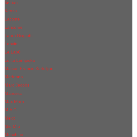
КиLian
Kenzo
Lacoste
Lancome
Laura Biagiotti
Lanvin
Lе Lab0
Lolita Lempicka
Maison Francis Kurkdjian
Madonna
Marc Jacobs
Mancera
Max Mara
M.А.C.
Mexx
Miu Miu
Mоsсhino