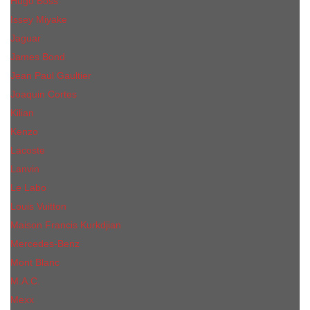
Hugo Boss
Issey Miyake
Jaguar
James Bond
Jean Paul Gaultier
Joaquin Сortes
Kilian
Kenzo
Lacoste
Lanvin
Le Labo
Louis Vuitton
Maison Francis Kurkdjian
Mercedes-Benz
Mont Blanc
M.А.C.
Mexx