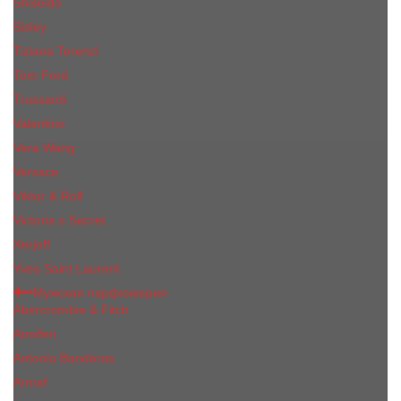
Shiseido
Sisley
Tiziana Terenzi
Tom Ford
Trussardi
Valentino
Vera Wang
Versace
Viktor & Rolf
Victoria s Secret
Xerjoff
Yves Saint Laurent
Мужская парфюмерия
Abercrombie & Fitch
Annifen
Antonio Banderas
Armaf