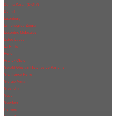
Donna Karan (DKNY)
Dunhill
Eisenberg
Ermenegildo Zegna
Escentric Molecules
Еsteе Lаudеr
Ex Nihilo
Fendi
Franck Olivier
Gerald Ghislain Histoires de Parfums
Gianfranco Ferre
Giorgio Armani
Givenchy
Gucci
Guerlain
Hermes