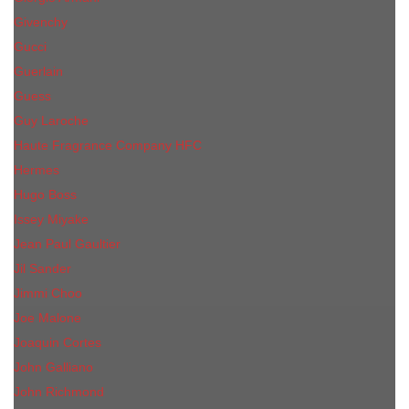
Givenchy
Gucci
Guerlain
Guess
Guy Laroche
Haute Fragrance Company HFC
Hermes
Hugo Boss
Issey Miyake
Jean Paul Gaultier
Jil Sander
Jimmi Choo
Jое Malоnе
Joaquin Cortes
John Galliano
John Richmond