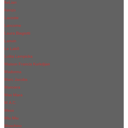
КиLian
Kenzo
Lacoste
Lancome
Laura Biagiotti
Lanvin
Lе Lab0
Lolita Lempicka
Maison Francis Kurkdjian
Madonna
Marc Jacobs
Mancera
Max Mara
M.А.C.
Mexx
Miu Miu
Mоsсhino