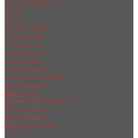
Тестер 50 мл Made In UAE
Женские
Мужские
Тестеры Franck Boclet
Тестеры Les Contes
Тестеры Nasomatto
Тестеры Tiziana Terenzi
Тестеры Jо Malоnе
Тестеры Zarkoperfume
Тестеры 60 мл Made In UAE
Духи с феромонами
Дезодоранты
Дезодоранты BEA'S Beauty & Scent
Женские дезодоранты
Мужские дезодоранты
Женский мини парфюм
Сухие духи