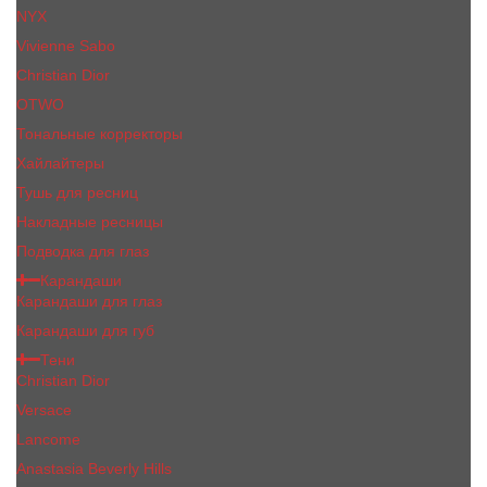
NYX
Vivienne Sabo
Сhristiаn Diоr
OTWO
Тональные корректоры
Хайлайтеры
Тушь для ресниц
Накладные ресницы
Подводка для глаз
Карандаши
Карандаши для глаз
Карандаши для губ
Тени
Christian Dior
Versace
Lancome
Anastasia Beverly Hills