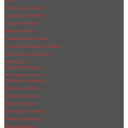
MaC
Оформление бровей
Косметика O.TWO.O
Хна для Мехенди
Наборы кремов
Косметические наборы
Уход за ресницами и бровями
Аксессуары для ресниц
Гигиена
Гигиена полости рта
Средства гигиены
Пелёнки и подгузники
Дорожные ёмкости
Интимная гигиена
Ватные палочки
Прокладки и тампоны
Влажные салфетки
Детская гигиена