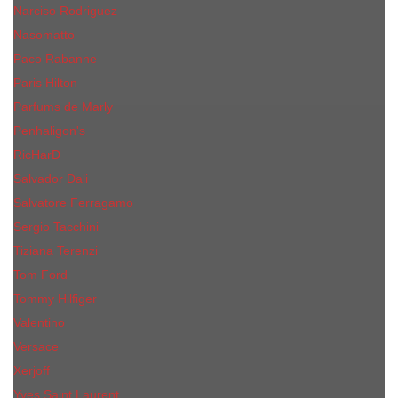
Narciso Rodriguez
Nasomatto
Paco Rabanne
Paris Hilton
Parfums de Marly
Penhaligon​'s
RicHarD
Salvador Dali
Salvatore Ferragamo
Sergio Tacchini
Tiziana Terenzi
Tom Ford
Tommy Hilfiger
Valentino
Versace
Xerjoff
Yves Saint Laurent