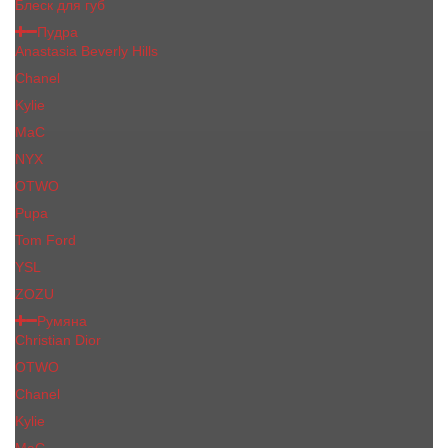
Блеск для губ
Пудра
Anastasia Beverly Hills
Chanel
Kylie
MaC
NYX
OTWO
Pupa
Tom Ford
YSL
ZOZU
Румяна
Christian Dior
OTWO
Сhanеl
Kylie