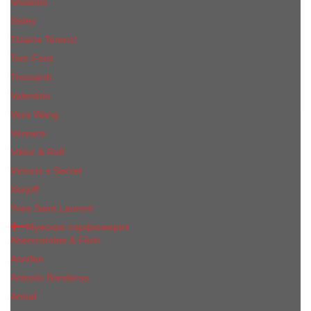
Shiseido
Sisley
Tiziana Terenzi
Tom Ford
Trussardi
Valentino
Vera Wang
Versace
Viktor & Rolf
Victoria s Secret
Xerjoff
Yves Saint Laurent
Мужская парфюмерия
Abercrombie & Fitch
Annifen
Antonio Banderas
Armaf