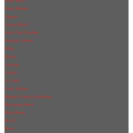
Hugo Boss
Issey Miyake
Jaguar
James Bond
Jean Paul Gaultier
Joaquin Сortes
Kilian
Kenzo
Lacoste
Lanvin
Le Labo
Louis Vuitton
Maison Francis Kurkdjian
Mercedes-Benz
Mont Blanc
M.А.C.
Mexx