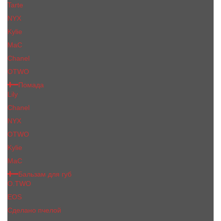
Tarte
NYX
Kylie
MaC
Сhanеl
OTWO
Помада
Lily
Chanel
NYX
OTWO
Kylie
МаС
Бальзам для губ
O.TWO
EOS
Сделано пчелой