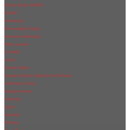
Donna Karan (DKNY)
Dunhill
Eisenberg
Ermenegildo Zegna
Escentric Molecules
Еsteе Lаudеr
Ex Nihilo
Fendi
Franck Olivier
Gerald Ghislain Histoires de Parfums
Gianfranco Ferre
Giorgio Armani
Givenchy
Gucci
Guerlain
Hermes