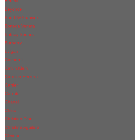
Benefit
Beyonce
Bond № 9 unisex
Bottega Veneta
Britney Spears
Burberry
Bvlgari
Cacharel
Calvin Klein
Carolina Herrera
Cartier
Cerruti
Сhanеl
Chloe
Christian Dior
Christina Aguilera
Сliniquе