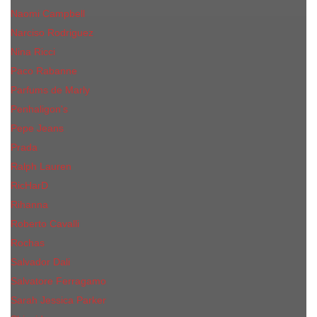
Naomi Campbell
Narciso Rodriguez
Nina Ricci
Paco Rabanne
Parfums de Marly
Penhaligon's
Pepe Jeans
Prada
Ralph Lauren
RicHarD
Rihanna
Roberto Cavalli
Rochas
Salvador Dali
Salvatore Ferragamo
Sarah Jessica Parker