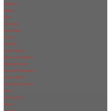
Burberry
Bvlgari
Boss
Cacharel
Calvin Klein
Cerruti
Davidoff
Donna Karan
Дольче & Габбана
Elizabeth Arden
Escentric Molecules
Franck Oliver
Gian Marco Venturi
Gucci
Jimmy Choo
Kenzo
Lacoste