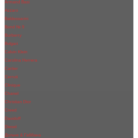
Armand Basi
Azzaro
Baldessarini
Bond № 9
Burberry
Bvlgari
Calvin Klein
Carolina Herrera
Cartier
Cerruti
Сliniquе
Chanel
Christian Dior
Creed
Davidoff
Diesel
Дольче & Габбана