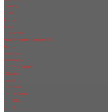
Givenchy
Gucci
Guerlain
Guess
Guy Laroche
Haute Fragrance Company HFC
Hermes
Hugo Boss
Issey Miyake
Jean Paul Gaultier
Jil Sander
Jimmi Choo
Jое Malоnе
Joaquin Cortes
John Galliano
John Richmond