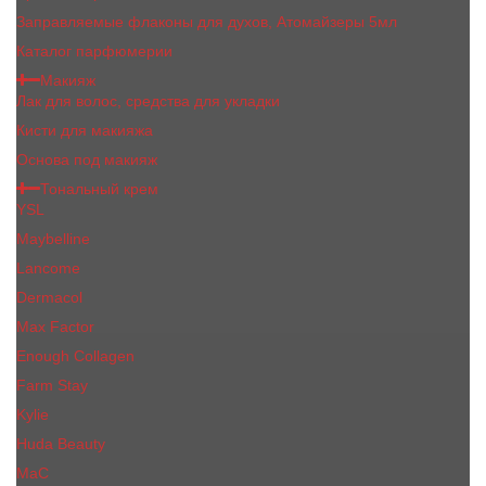
Заправляемые флаконы для духов, Атомайзеры 5мл
Каталог парфюмерии
Макияж
Лак для волос, средства для укладки
Кисти для макияжа
Основа под макияж
Тональный крем
YSL
Maybelline
Lancome
Dermacol
Max Factor
Enough Collagen
Farm Stay
Kylie
Huda Beauty
МаС