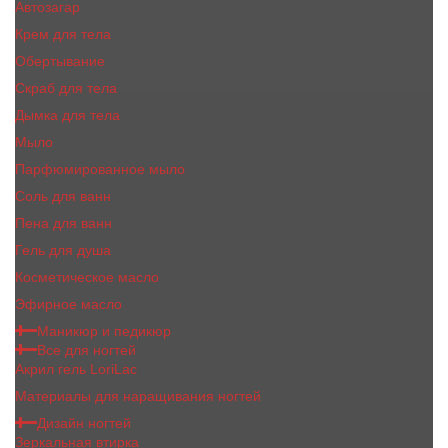
Автозагар
Крем для тела
Обертывание
Скраб для тела
Дымка для тела
Мыло
Парфюмированное мыло
Соль для ванн
Пена для ванн
Гель для душа
Косметическое масло
Эфирное масло
Маникюр и педикюр
Все для ногтей
Акрил гель LoriLac
Материалы для наращивания ногтей
Дизайн ногтей
Зеркальная втирка