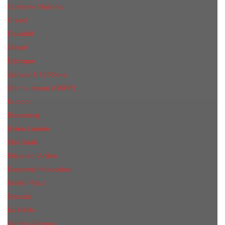
Costume National
Creed
Davidoff
Diesel
Diptyque
Дольче & Габбана
Donna Karan (DKNY)
Dupont
Eisenberg
Еsteе Lаudеr
Elie Saab
Elizabeth Arden
Escentric Molecules
Emilio Pucci
Escada
Ex Nihilo
Giorgio Armani