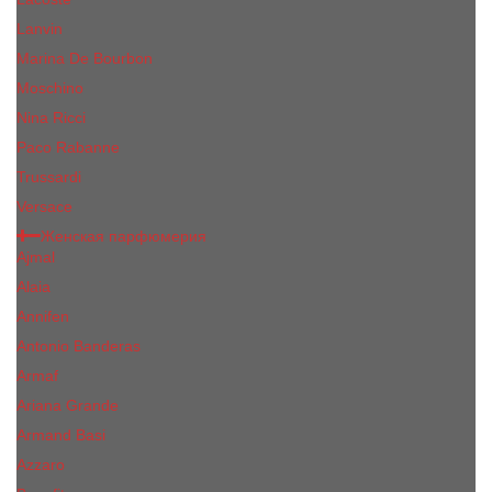
Lanvin
Marina De Bourbon
Moschino
Nina Ricci
Paco Rabanne
Trussardi
Versace
Женская парфюмерия
Ajmal
Alaia
Annifen
Antonio Banderas
Armaf
Ariana Grande
Armand Basi
Azzaro