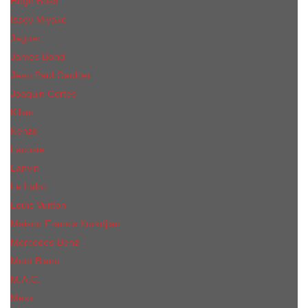
Hugo Boss
Issey Miyake
Jaguar
James Bond
Jean Paul Gaultier
Joaquin Сortes
Kilian
Kenzo
Lacoste
Lanvin
Le Labo
Louis Vuitton
Maison Francis Kurkdjian
Mercedes-Benz
Mont Blanc
M.А.C.
Mexx