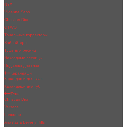
NYX
Vivienne Sabo
Сhristiаn Diоr
OTWO
Тональные корректоры
Хайлайтеры
Тушь для ресниц
Накладные ресницы
Подводка для глаз
Карандаши
Карандаши для глаз
Карандаши для губ
Тени
Christian Dior
Versace
Lancome
Anastasia Beverly Hills