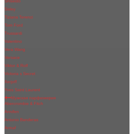
Shiseido
Sisley
Tiziana Terenzi
Tom Ford
Trussardi
Valentino
Vera Wang
Versace
Viktor & Rolf
Victoria s Secret
Xerjoff
Yves Saint Laurent
Мужская парфюмерия
Abercrombie & Fitch
Annifen
Antonio Banderas
Armaf