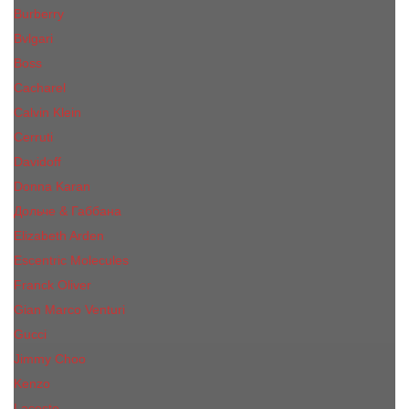
Burberry
Bvlgari
Boss
Cacharel
Calvin Klein
Cerruti
Davidoff
Donna Karan
Дольче & Габбана
Elizabeth Arden
Escentric Molecules
Franck Oliver
Gian Marco Venturi
Gucci
Jimmy Choo
Kenzo
Lacoste