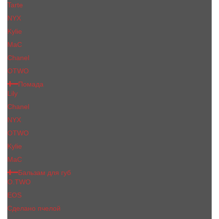
Tarte
NYX
Kylie
MaC
Сhanеl
OTWO
Помада
Lily
Chanel
NYX
OTWO
Kylie
МаС
Бальзам для губ
O.TWO
EOS
Сделано пчелой