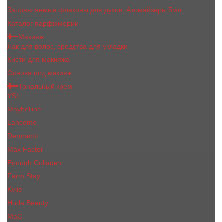
Заправляемые флаконы для духов, Атомайзеры 5мл
Каталог парфюмерии
Макияж
Лак для волос, средства для укладки
Кисти для макияжа
Основа под макияж
Тональный крем
YSL
Maybelline
Lancome
Dermacol
Max Factor
Enough Collagen
Farm Stay
Kylie
Huda Beauty
МаС