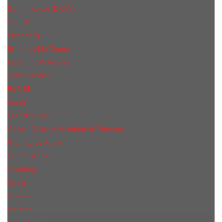
Donna Karan (DKNY)
Dunhill
Eisenberg
Ermenegildo Zegna
Escentric Molecules
Еsteе Lаudеr
Ex Nihilo
Fendi
Franck Olivier
Gerald Ghislain Histoires de Parfums
Gianfranco Ferre
Giorgio Armani
Givenchy
Gucci
Guerlain
Hermes