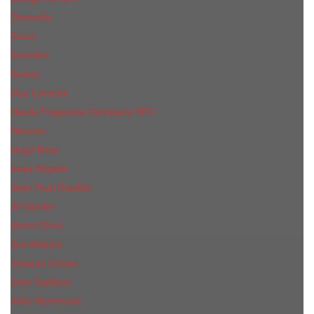
Givenchy
Gucci
Guerlain
Guess
Guy Laroche
Haute Fragrance Company HFC
Hermes
Hugo Boss
Issey Miyake
Jean Paul Gaultier
Jil Sander
Jimmi Choo
Jое Malоnе
Joaquin Cortes
John Galliano
John Richmond