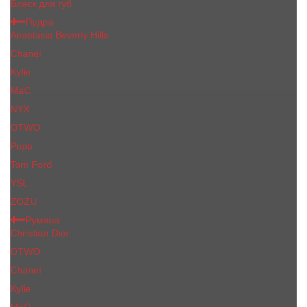
Блеск для губ
Пудра
Anastasia Beverly Hills
Chanel
Kylie
MaC
NYX
OTWO
Pupa
Tom Ford
YSL
ZOZU
Румяна
Christian Dior
OTWO
Сhanеl
Kylie