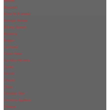
Benefit
Beyonce
Bond № 9 unisex
Bottega Veneta
Britney Spears
Burberry
Bvlgari
Cacharel
Calvin Klein
Carolina Herrera
Cartier
Cerruti
Сhanеl
Chloe
Christian Dior
Christina Aguilera
Сliniquе