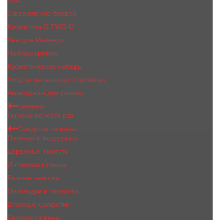
MaC
Оформление бровей
Косметика O.TWO.O
Хна для Мехенди
Наборы кремов
Косметические наборы
Уход за ресницами и бровями
Аксессуары для ресниц
Гигиена
Гигиена полости рта
Средства гигиены
Пелёнки и подгузники
Дорожные ёмкости
Интимная гигиена
Ватные палочки
Прокладки и тампоны
Влажные салфетки
Детская гигиена