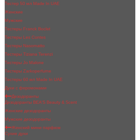
Тестер 50 мл Made In UAE
Женские
Мужские
Тестеры Franck Boclet
Тестеры Les Contes
Тестеры Nasomatto
Тестеры Tiziana Terenzi
Тестеры Jо Malоnе
Тестеры Zarkoperfume
Тестеры 60 мл Made In UAE
Духи с феромонами
Дезодоранты
Дезодоранты BEA'S Beauty & Scent
Женские дезодоранты
Мужские дезодоранты
Женский мини парфюм
Сухие духи