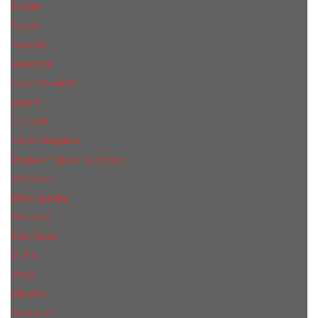
КиLian
Kenzo
Lacoste
Lancome
Laura Biagiotti
Lanvin
Lе Lab0
Lolita Lempicka
Maison Francis Kurkdjian
Madonna
Marc Jacobs
Mancera
Max Mara
M.А.C.
Mexx
Miu Miu
Mоsсhino