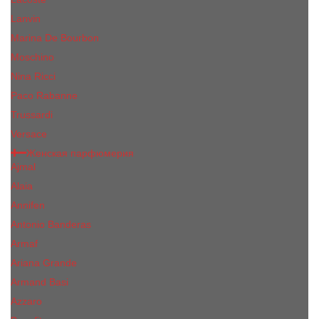
Lanvin
Marina De Bourbon
Moschino
Nina Ricci
Paco Rabanne
Trussardi
Versace
Женская парфюмерия
Ajmal
Alaia
Annifen
Antonio Banderas
Armaf
Ariana Grande
Armand Basi
Azzaro