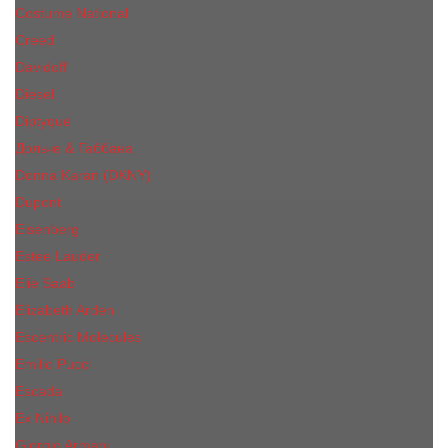
Costume National
Creed
Davidoff
Diesel
Diptyque
Дольче & Габбана
Donna Karan (DKNY)
Dupont
Eisenberg
Еsteе Lаudеr
Elie Saab
Elizabeth Arden
Escentric Molecules
Emilio Pucci
Escada
Ex Nihilo
Giorgio Armani