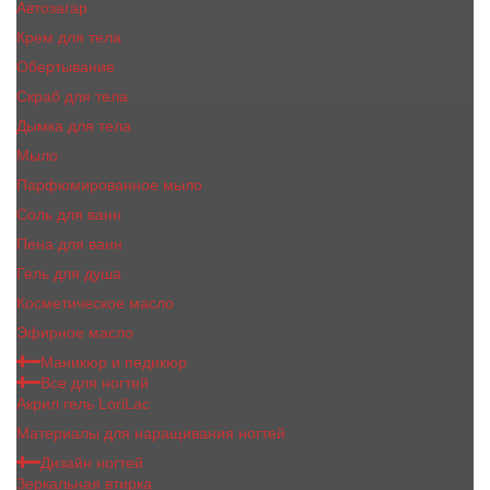
Автозагар
Крем для тела
Обертывание
Скраб для тела
Дымка для тела
Мыло
Парфюмированное мыло
Соль для ванн
Пена для ванн
Гель для душа
Косметическое масло
Эфирное масло
Маникюр и педикюр
Все для ногтей
Акрил гель LoriLac
Материалы для наращивания ногтей
Дизайн ногтей
Зеркальная втирка