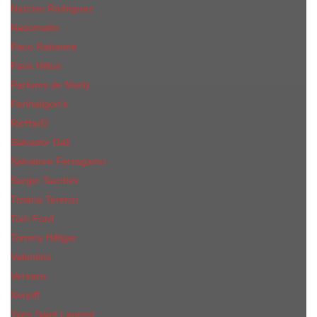
Narciso Rodriguez
Nasomatto
Paco Rabanne
Paris Hilton
Parfums de Marly
Penhaligon​'s
RicHarD
Salvador Dali
Salvatore Ferragamo
Sergio Tacchini
Tiziana Terenzi
Tom Ford
Tommy Hilfiger
Valentino
Versace
Xerjoff
Yves Saint Laurent