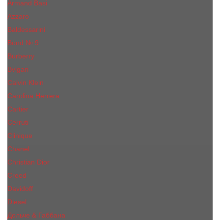
Armand Basi
Azzaro
Baldessarini
Bond № 9
Burberry
Bvlgari
Calvin Klein
Carolina Herrera
Cartier
Cerruti
Сliniquе
Chanel
Christian Dior
Creed
Davidoff
Diesel
Дольче & Габбана