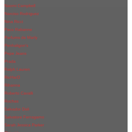
Naomi Campbell
Narciso Rodriguez
Nina Ricci
Paco Rabanne
Parfums de Marly
Penhaligon's
Pepe Jeans
Prada
Ralph Lauren
RicHarD
Rihanna
Roberto Cavalli
Rochas
Salvador Dali
Salvatore Ferragamo
Sarah Jessica Parker