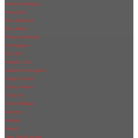
Narciso Rodriguez
Nasomatto
Paco Rabanne
Paris Hilton
Parfums de Marly
Penhaligon​'s
RicHarD
Salvador Dali
Salvatore Ferragamo
Sergio Tacchini
Tiziana Terenzi
Tom Ford
Tommy Hilfiger
Valentino
Versace
Xerjoff
Yves Saint Laurent