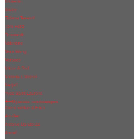
Shiseido
Sisley
Tiziana Terenzi
Tom Ford
Trussardi
Valentino
Vera Wang
Versace
Viktor & Rolf
Victoria s Secret
Xerjoff
Yves Saint Laurent
Мужская парфюмерия
Abercrombie & Fitch
Annifen
Antonio Banderas
Armaf