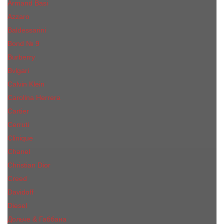
Armand Basi
Azzaro
Baldessarini
Bond № 9
Burberry
Bvlgari
Calvin Klein
Carolina Herrera
Cartier
Cerruti
Сliniquе
Chanel
Christian Dior
Creed
Davidoff
Diesel
Дольче & Габбана