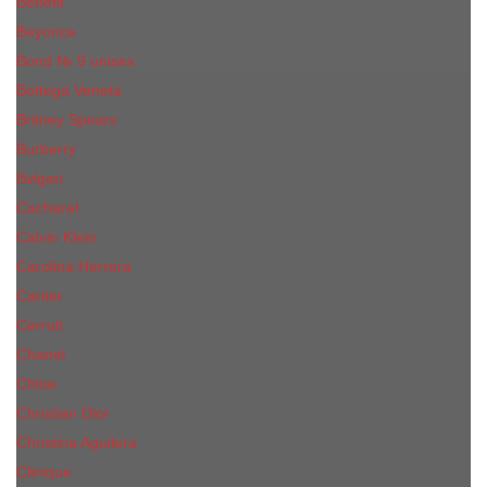
Benefit
Beyonce
Bond № 9 unisex
Bottega Veneta
Britney Spears
Burberry
Bvlgari
Cacharel
Calvin Klein
Carolina Herrera
Cartier
Cerruti
Сhanеl
Chloe
Christian Dior
Christina Aguilera
Сliniquе