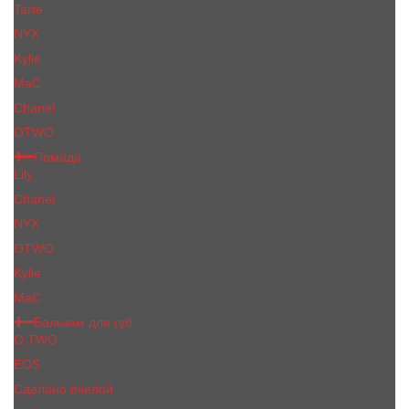
Tarte
NYX
Kylie
MaC
Сhanеl
OTWO
Помада
Lily
Chanel
NYX
OTWO
Kylie
МаС
Бальзам для губ
O.TWO
EOS
Сделано пчелой