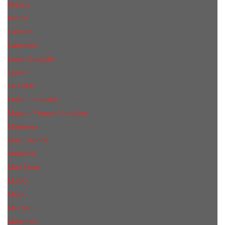
КиLian
Kenzo
Lacoste
Lancome
Laura Biagiotti
Lanvin
Lе Lab0
Lolita Lempicka
Maison Francis Kurkdjian
Madonna
Marc Jacobs
Mancera
Max Mara
M.А.C.
Mexx
Miu Miu
Mоsсhino