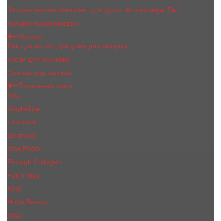
Заправляемые флаконы для духов, Атомайзеры 5мл
Каталог парфюмерии
Макияж
Лак для волос, средства для укладки
Кисти для макияжа
Основа под макияж
Тональный крем
YSL
Maybelline
Lancome
Dermacol
Max Factor
Enough Collagen
Farm Stay
Kylie
Huda Beauty
МаС