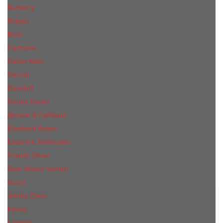
Burberry
Bvlgari
Boss
Cacharel
Calvin Klein
Cerruti
Davidoff
Donna Karan
Дольче & Габбана
Elizabeth Arden
Escentric Molecules
Franck Oliver
Gian Marco Venturi
Gucci
Jimmy Choo
Kenzo
Lacoste