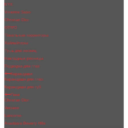
NYX
Vivienne Sabo
Сhristiаn Diоr
OTWO
Тональные корректоры
Хайлайтеры
Тушь для ресниц
Накладные ресницы
Подводка для глаз
Карандаши
Карандаши для глаз
Карандаши для губ
Тени
Christian Dior
Versace
Lancome
Anastasia Beverly Hills