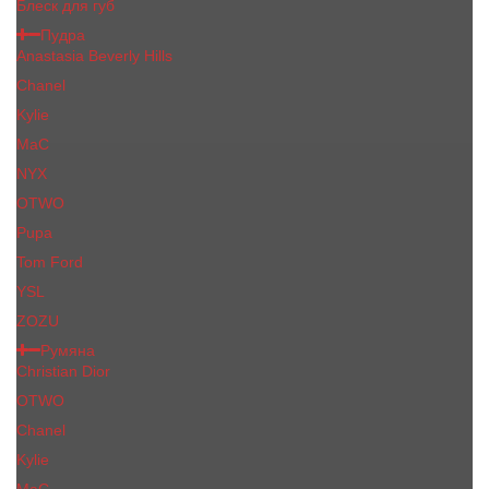
Блеск для губ
Пудра
Anastasia Beverly Hills
Chanel
Kylie
MaC
NYX
OTWO
Pupa
Tom Ford
YSL
ZOZU
Румяна
Christian Dior
OTWO
Сhanеl
Kylie