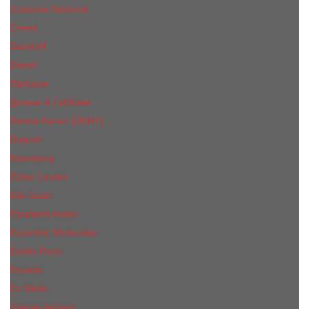
Costume National
Creed
Davidoff
Diesel
Diptyque
Дольче & Габбана
Donna Karan (DKNY)
Dupont
Eisenberg
Еsteе Lаudеr
Elie Saab
Elizabeth Arden
Escentric Molecules
Emilio Pucci
Escada
Ex Nihilo
Giorgio Armani