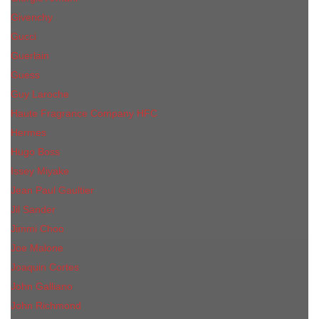
Givenchy
Gucci
Guerlain
Guess
Guy Laroche
Haute Fragrance Company HFC
Hermes
Hugo Boss
Issey Miyake
Jean Paul Gaultier
Jil Sander
Jimmi Choo
Jое Malоnе
Joaquin Cortes
John Galliano
John Richmond