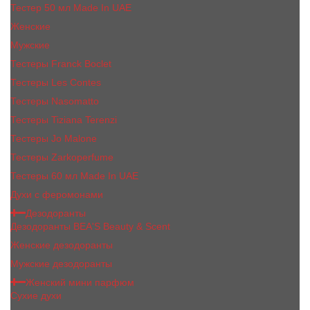
Тестер 50 мл Made In UAE
Женские
Мужские
Тестеры Franck Boclet
Тестеры Les Contes
Тестеры Nasomatto
Тестеры Tiziana Terenzi
Тестеры Jо Malоnе
Тестеры Zarkoperfume
Тестеры 60 мл Made In UAE
Духи с феромонами
Дезодоранты
Дезодоранты BEA'S Beauty & Scent
Женские дезодоранты
Мужские дезодоранты
Женский мини парфюм
Сухие духи