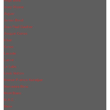
Hugo Boss
Issey Miyake
Jaguar
James Bond
Jean Paul Gaultier
Joaquin Сortes
Kilian
Kenzo
Lacoste
Lanvin
Le Labo
Louis Vuitton
Maison Francis Kurkdjian
Mercedes-Benz
Mont Blanc
M.А.C.
Mexx