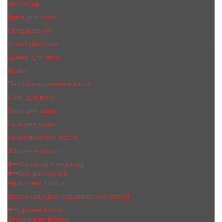
Автозагар
Крем для тела
Обертывание
Скраб для тела
Дымка для тела
Мыло
Парфюмированное мыло
Соль для ванн
Пена для ванн
Гель для душа
Косметическое масло
Эфирное масло
Маникюр и педикюр
Все для ногтей
Акрил гель LoriLac
Материалы для наращивания ногтей
Дизайн ногтей
Зеркальная втирка