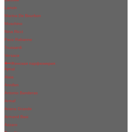
Lanvin
Marina De Bourbon
Moschino
Nina Ricci
Paco Rabanne
Trussardi
Versace
Женская парфюмерия
Ajmal
Alaia
Annifen
Antonio Banderas
Armaf
Ariana Grande
Armand Basi
Azzaro