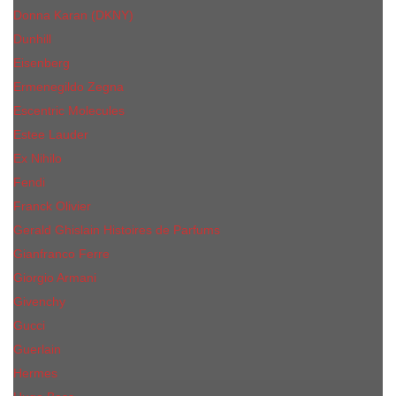
Donna Karan (DKNY)
Dunhill
Eisenberg
Ermenegildo Zegna
Escentric Molecules
Еsteе Lаudеr
Ex Nihilo
Fendi
Franck Olivier
Gerald Ghislain Histoires de Parfums
Gianfranco Ferre
Giorgio Armani
Givenchy
Gucci
Guerlain
Hermes