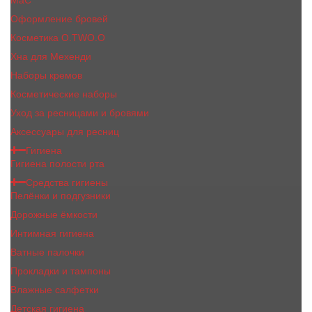
MaC
Оформление бровей
Косметика O.TWO.O
Хна для Мехенди
Наборы кремов
Косметические наборы
Уход за ресницами и бровями
Аксессуары для ресниц
Гигиена
Гигиена полости рта
Средства гигиены
Пелёнки и подгузники
Дорожные ёмкости
Интимная гигиена
Ватные палочки
Прокладки и тампоны
Влажные салфетки
Детская гигиена