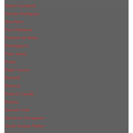
Naomi Campbell
Narciso Rodriguez
Nina Ricci
Paco Rabanne
Parfums de Marly
Penhaligon's
Pepe Jeans
Prada
Ralph Lauren
RicHarD
Rihanna
Roberto Cavalli
Rochas
Salvador Dali
Salvatore Ferragamo
Sarah Jessica Parker