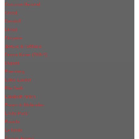
Costume National
Creed
Davidoff
Diesel
Diptyque
Дольче & Габбана
Donna Karan (DKNY)
Dupont
Eisenberg
Еsteе Lаudеr
Elie Saab
Elizabeth Arden
Escentric Molecules
Emilio Pucci
Escada
Ex Nihilo
Giorgio Armani