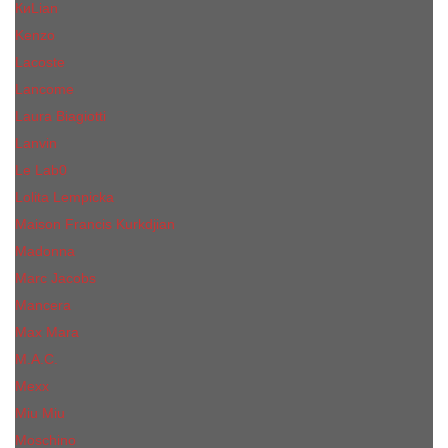
КиLian
Kenzo
Lacoste
Lancome
Laura Biagiotti
Lanvin
Lе Lab0
Lolita Lempicka
Maison Francis Kurkdjian
Madonna
Marc Jacobs
Mancera
Max Mara
M.А.C.
Mexx
Miu Miu
Mоsсhino