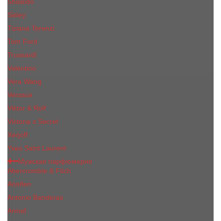
Shiseido
Sisley
Tiziana Terenzi
Tom Ford
Trussardi
Valentino
Vera Wang
Versace
Viktor & Rolf
Victoria s Secret
Xerjoff
Yves Saint Laurent
Мужская парфюмерия
Abercrombie & Fitch
Annifen
Antonio Banderas
Armaf