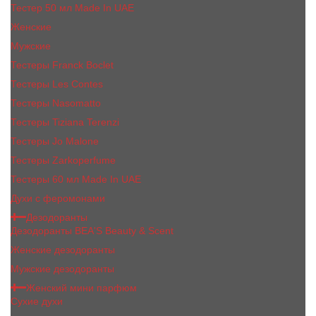
Тестер 50 мл Made In UAE
Женские
Мужские
Тестеры Franck Boclet
Тестеры Les Contes
Тестеры Nasomatto
Тестеры Tiziana Terenzi
Тестеры Jо Malоnе
Тестеры Zarkoperfume
Тестеры 60 мл Made In UAE
Духи с феромонами
Дезодоранты
Дезодоранты BEA'S Beauty & Scent
Женские дезодоранты
Мужские дезодоранты
Женский мини парфюм
Сухие духи