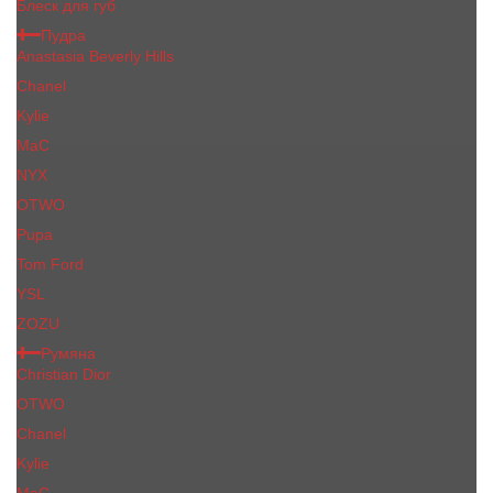
Блеск для губ
Пудра
Anastasia Beverly Hills
Chanel
Kylie
MaC
NYX
OTWO
Pupa
Tom Ford
YSL
ZOZU
Румяна
Christian Dior
OTWO
Сhanеl
Kylie