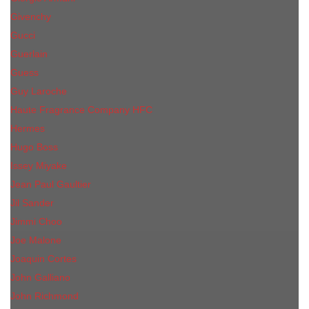
Givenchy
Gucci
Guerlain
Guess
Guy Laroche
Haute Fragrance Company HFC
Hermes
Hugo Boss
Issey Miyake
Jean Paul Gaultier
Jil Sander
Jimmi Choo
Jое Malоnе
Joaquin Cortes
John Galliano
John Richmond