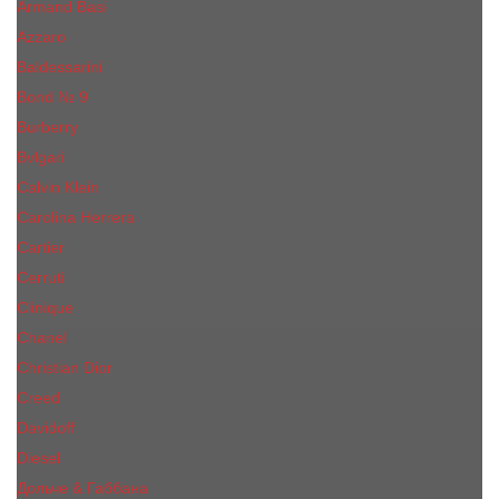
Armand Basi
Azzaro
Baldessarini
Bond № 9
Burberry
Bvlgari
Calvin Klein
Carolina Herrera
Cartier
Cerruti
Сliniquе
Chanel
Christian Dior
Creed
Davidoff
Diesel
Дольче & Габбана