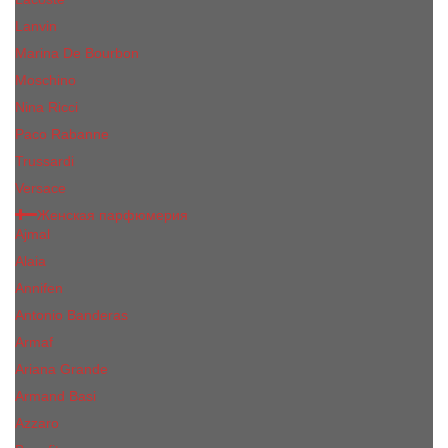
Lanvin
Marina De Bourbon
Moschino
Nina Ricci
Paco Rabanne
Trussardi
Versace
Женская парфюмерия
Ajmal
Alaia
Annifen
Antonio Banderas
Armaf
Ariana Grande
Armand Basi
Azzaro