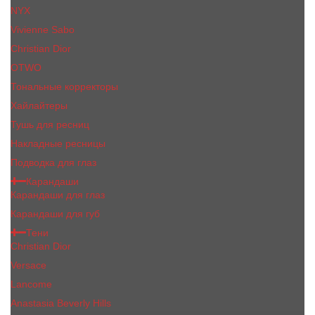
NYX
Vivienne Sabo
Сhristiаn Diоr
OTWO
Тональные корректоры
Хайлайтеры
Тушь для ресниц
Накладные ресницы
Подводка для глаз
Карандаши
Карандаши для глаз
Карандаши для губ
Тени
Christian Dior
Versace
Lancome
Anastasia Beverly Hills