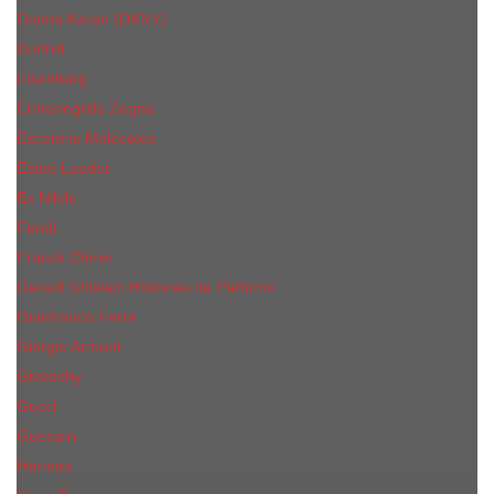
Donna Karan (DKNY)
Dunhill
Eisenberg
Ermenegildo Zegna
Escentric Molecules
Еsteе Lаudеr
Ex Nihilo
Fendi
Franck Olivier
Gerald Ghislain Histoires de Parfums
Gianfranco Ferre
Giorgio Armani
Givenchy
Gucci
Guerlain
Hermes