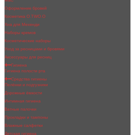
MaC
Оформление бровей
Косметика O.TWO.O
Хна для Мехенди
Наборы кремов
Косметические наборы
Уход за ресницами и бровями
Аксессуары для ресниц
Гигиена
Гигиена полости рта
Средства гигиены
Пелёнки и подгузники
Дорожные ёмкости
Интимная гигиена
Ватные палочки
Прокладки и тампоны
Влажные салфетки
Детская гигиена