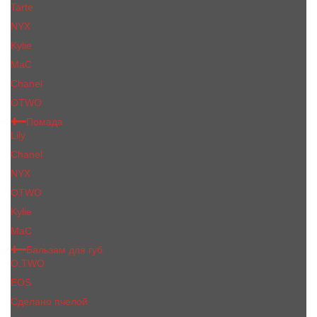
Tarte
NYX
Kylie
MaC
Сhanеl
OTWO
Помада
Lily
Chanel
NYX
OTWO
Kylie
МаС
Бальзам для губ
O.TWO
EOS
Сделано пчелой