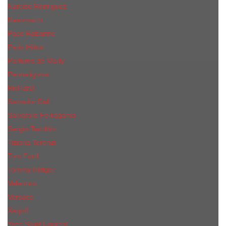
Narciso Rodriguez
Nasomatto
Paco Rabanne
Paris Hilton
Parfums de Marly
Penhaligon​'s
RicHarD
Salvador Dali
Salvatore Ferragamo
Sergio Tacchini
Tiziana Terenzi
Tom Ford
Tommy Hilfiger
Valentino
Versace
Xerjoff
Yves Saint Laurent