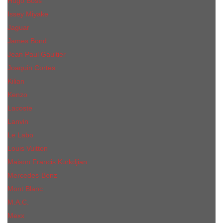
Hugo Boss
Issey Miyake
Jaguar
James Bond
Jean Paul Gaultier
Joaquin Сortes
Kilian
Kenzo
Lacoste
Lanvin
Le Labo
Louis Vuitton
Maison Francis Kurkdjian
Mercedes-Benz
Mont Blanc
M.А.C.
Mexx