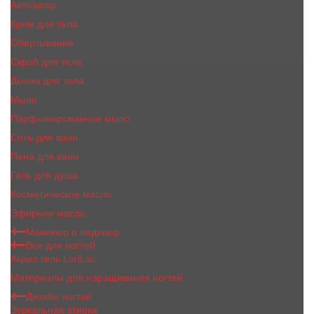
Автозагар
Крем для тела
Обертывание
Скраб для тела
Дымка для тела
Мыло
Парфюмированное мыло
Соль для ванн
Пена для ванн
Гель для душа
Косметическое масло
Эфирное масло
Маникюр и педикюр
Все для ногтей
Акрил гель LoriLac
Материалы для наращивания ногтей
Дизайн ногтей
Зеркальная втирка