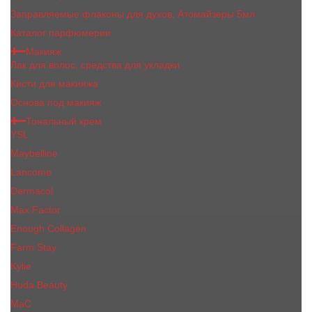
Заправляемые флаконы для духов, Атомайзеры 5мл
Каталог парфюмерии
Макияж
Лак для волос, средства для укладки
Кисти для макияжа
Основа под макияж
Тональный крем
YSL
Maybelline
Lancome
Dermacol
Max Factor
Enough Collagen
Farm Stay
Kylie
Huda Beauty
МаС