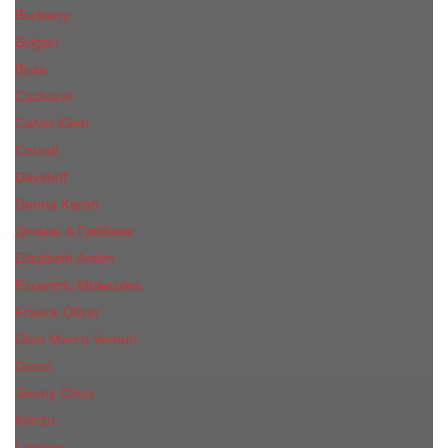
Burberry
Bvlgari
Boss
Cacharel
Calvin Klein
Cerruti
Davidoff
Donna Karan
Дольче & Габбана
Elizabeth Arden
Escentric Molecules
Franck Oliver
Gian Marco Venturi
Gucci
Jimmy Choo
Kenzo
Lacoste