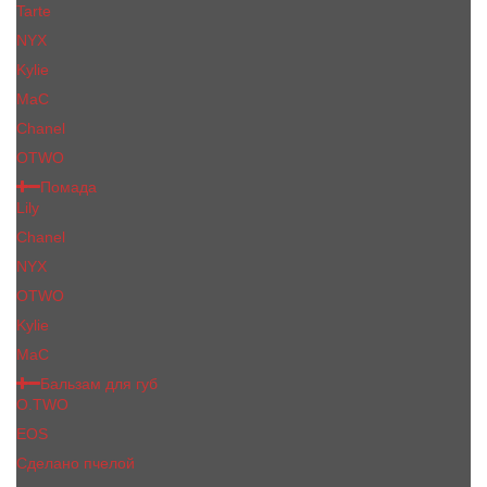
Tarte
NYX
Kylie
MaC
Сhanеl
OTWO
Помада
Lily
Chanel
NYX
OTWO
Kylie
МаС
Бальзам для губ
O.TWO
EOS
Сделано пчелой