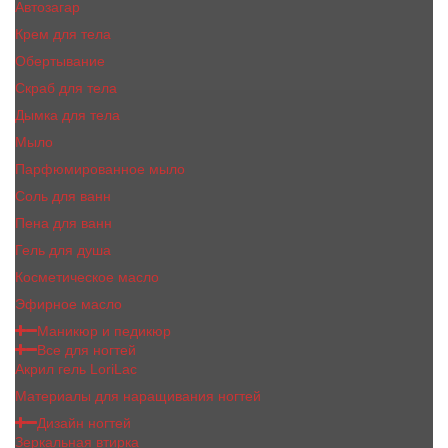
Автозагар
Крем для тела
Обертывание
Скраб для тела
Дымка для тела
Мыло
Парфюмированное мыло
Соль для ванн
Пена для ванн
Гель для душа
Косметическое масло
Эфирное масло
Маникюр и педикюр
Все для ногтей
Акрил гель LoriLac
Материалы для наращивания ногтей
Дизайн ногтей
Зеркальная втирка