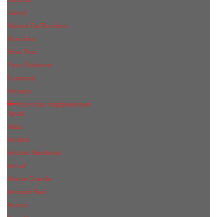
Lanvin
Marina De Bourbon
Moschino
Nina Ricci
Paco Rabanne
Trussardi
Versace
Женская парфюмерия
Ajmal
Alaia
Annifen
Antonio Banderas
Armaf
Ariana Grande
Armand Basi
Azzaro