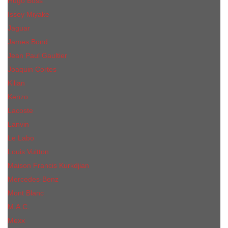
Hugo Boss
Issey Miyake
Jaguar
James Bond
Jean Paul Gaultier
Joaquin Сortes
Kilian
Kenzo
Lacoste
Lanvin
Le Labo
Louis Vuitton
Maison Francis Kurkdjian
Mercedes-Benz
Mont Blanc
M.А.C.
Mexx