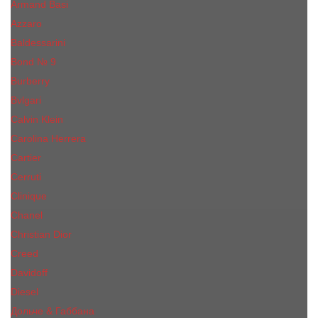
Armand Basi
Azzaro
Baldessarini
Bond № 9
Burberry
Bvlgari
Calvin Klein
Carolina Herrera
Cartier
Cerruti
Сliniquе
Chanel
Christian Dior
Creed
Davidoff
Diesel
Дольче & Габбана