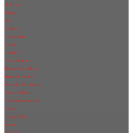
Burberry
Bvlgari
Boss
Cacharel
Calvin Klein
Cerruti
Davidoff
Donna Karan
Дольче & Габбана
Elizabeth Arden
Escentric Molecules
Franck Oliver
Gian Marco Venturi
Gucci
Jimmy Choo
Kenzo
Lacoste