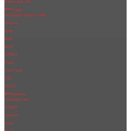
Блеск для губ
Пудра
Anastasia Beverly Hills
Chanel
Kylie
MaC
NYX
OTWO
Pupa
Tom Ford
YSL
ZOZU
Румяна
Christian Dior
OTWO
Сhanеl
Kylie