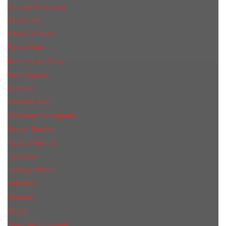
Narciso Rodriguez
Nasomatto
Paco Rabanne
Paris Hilton
Parfums de Marly
Penhaligon​'s
RicHarD
Salvador Dali
Salvatore Ferragamo
Sergio Tacchini
Tiziana Terenzi
Tom Ford
Tommy Hilfiger
Valentino
Versace
Xerjoff
Yves Saint Laurent