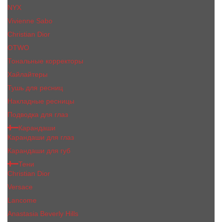
NYX
Vivienne Sabo
Сhristiаn Diоr
OTWO
Тональные корректоры
Хайлайтеры
Тушь для ресниц
Накладные ресницы
Подводка для глаз
Карандаши
Карандаши для глаз
Карандаши для губ
Тени
Christian Dior
Versace
Lancome
Anastasia Beverly Hills