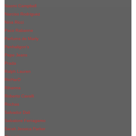
Naomi Campbell
Narciso Rodriguez
Nina Ricci
Paco Rabanne
Parfums de Marly
Penhaligon's
Pepe Jeans
Prada
Ralph Lauren
RicHarD
Rihanna
Roberto Cavalli
Rochas
Salvador Dali
Salvatore Ferragamo
Sarah Jessica Parker