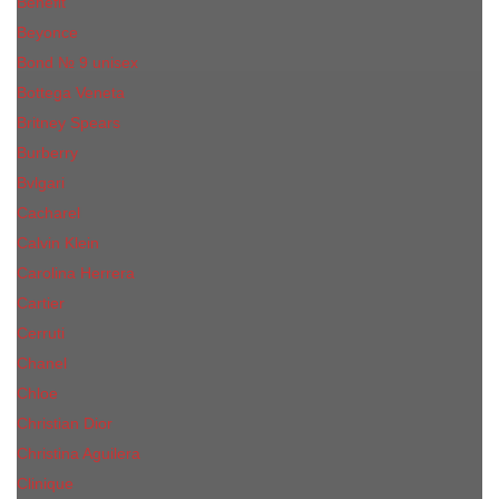
Benefit
Beyonce
Bond № 9 unisex
Bottega Veneta
Britney Spears
Burberry
Bvlgari
Cacharel
Calvin Klein
Carolina Herrera
Cartier
Cerruti
Сhanеl
Chloe
Christian Dior
Christina Aguilera
Сliniquе