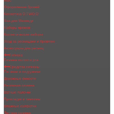
MaC
Оформление бровей
Косметика O.TWO.O
Хна для Мехенди
Наборы кремов
Косметические наборы
Уход за ресницами и бровями
Аксессуары для ресниц
Гигиена
Гигиена полости рта
Средства гигиены
Пелёнки и подгузники
Дорожные ёмкости
Интимная гигиена
Ватные палочки
Прокладки и тампоны
Влажные салфетки
Детская гигиена