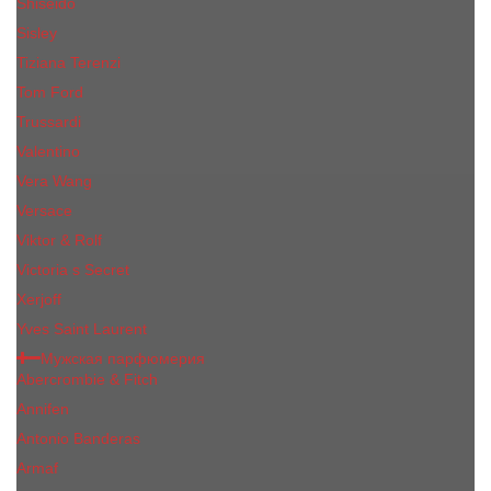
Shiseido
Sisley
Tiziana Terenzi
Tom Ford
Trussardi
Valentino
Vera Wang
Versace
Viktor & Rolf
Victoria s Secret
Xerjoff
Yves Saint Laurent
Мужская парфюмерия
Abercrombie & Fitch
Annifen
Antonio Banderas
Armaf