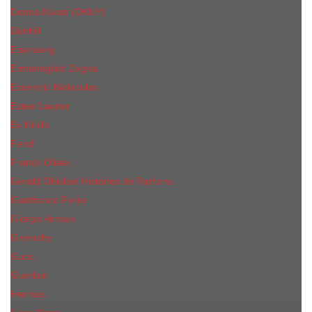
Donna Karan (DKNY)
Dunhill
Eisenberg
Ermenegildo Zegna
Escentric Molecules
Еsteе Lаudеr
Ex Nihilo
Fendi
Franck Olivier
Gerald Ghislain Histoires de Parfums
Gianfranco Ferre
Giorgio Armani
Givenchy
Gucci
Guerlain
Hermes