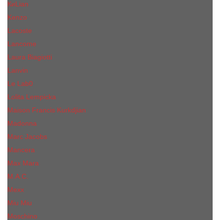
КиLian
Kenzo
Lacoste
Lancome
Laura Biagiotti
Lanvin
Lе Lab0
Lolita Lempicka
Maison Francis Kurkdjian
Madonna
Marc Jacobs
Mancera
Max Mara
M.А.C.
Mexx
Miu Miu
Mоsсhino