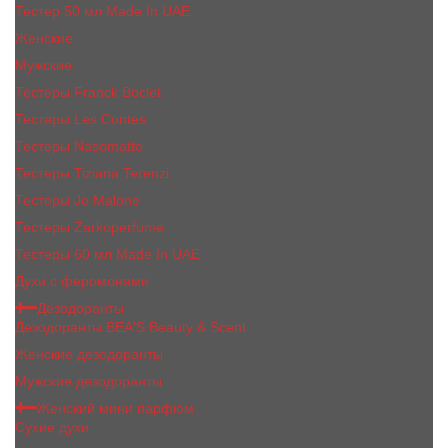
Тестер 50 мл Made In UAE
Женские
Мужские
Тестеры Franck Boclet
Тестеры Les Contes
Тестеры Nasomatto
Тестеры Tiziana Terenzi
Тестеры Jо Malоnе
Тестеры Zarkoperfume
Тестеры 60 мл Made In UAE
Духи с феромонами
Дезодоранты
Дезодоранты BEA'S Beauty & Scent
Женские дезодоранты
Мужские дезодоранты
Женский мини парфюм
Сухие духи