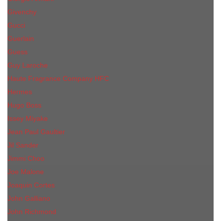
Givenchy
Gucci
Guerlain
Guess
Guy Laroche
Haute Fragrance Company HFC
Hermes
Hugo Boss
Issey Miyake
Jean Paul Gaultier
Jil Sander
Jimmi Choo
Jое Malоnе
Joaquin Cortes
John Galliano
John Richmond