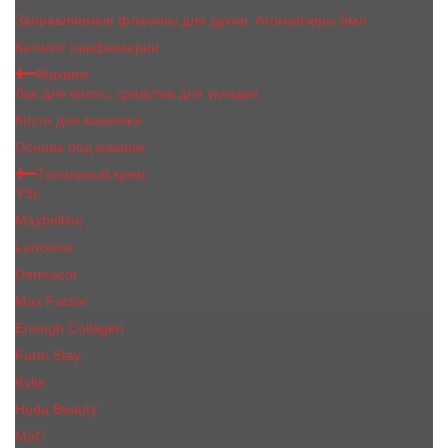
Заправляемые флаконы для духов, Атомайзеры 5мл
Каталог парфюмерии
Макияж
Лак для волос, средства для укладки
Кисти для макияжа
Основа под макияж
Тональный крем
YSL
Maybelline
Lancome
Dermacol
Max Factor
Enough Collagen
Farm Stay
Kylie
Huda Beauty
МаС