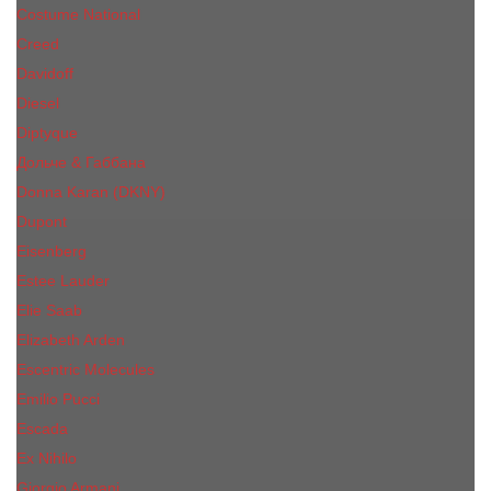
Costume National
Creed
Davidoff
Diesel
Diptyque
Дольче & Габбана
Donna Karan (DKNY)
Dupont
Eisenberg
Еsteе Lаudеr
Elie Saab
Elizabeth Arden
Escentric Molecules
Emilio Pucci
Escada
Ex Nihilo
Giorgio Armani