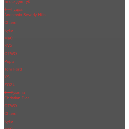
Блеск для губ
Пудра
Anastasia Beverly Hills
Chanel
Kylie
MaC
NYX
OTWO
Pupa
Tom Ford
YSL
ZOZU
Румяна
Christian Dior
OTWO
Сhanеl
Kylie