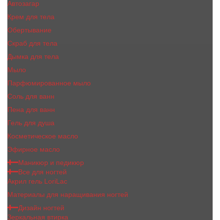
Автозагар
Крем для тела
Обертывание
Скраб для тела
Дымка для тела
Мыло
Парфюмированное мыло
Соль для ванн
Пена для ванн
Гель для душа
Косметическое масло
Эфирное масло
Маникюр и педикюр
Все для ногтей
Акрил гель LoriLac
Материалы для наращивания ногтей
Дизайн ногтей
Зеркальная втирка