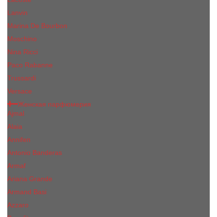
Lanvin
Marina De Bourbon
Moschino
Nina Ricci
Paco Rabanne
Trussardi
Versace
Женская парфюмерия
Ajmal
Alaia
Annifen
Antonio Banderas
Armaf
Ariana Grande
Armand Basi
Azzaro