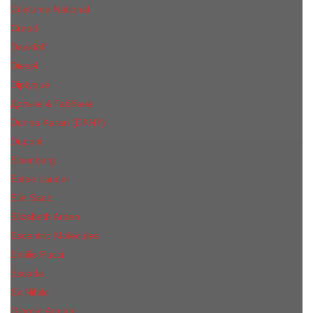
Costume National
Creed
Davidoff
Diesel
Diptyque
Дольче & Габбана
Donna Karan (DKNY)
Dupont
Eisenberg
Еsteе Lаudеr
Elie Saab
Elizabeth Arden
Escentric Molecules
Emilio Pucci
Escada
Ex Nihilo
Giorgio Armani