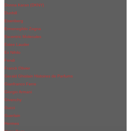
Donna Karan (DKNY)
Dunhill
Eisenberg
Ermenegildo Zegna
Escentric Molecules
Еsteе Lаudеr
Ex Nihilo
Fendi
Franck Olivier
Gerald Ghislain Histoires de Parfums
Gianfranco Ferre
Giorgio Armani
Givenchy
Gucci
Guerlain
Hermes