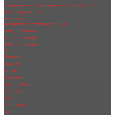
Заправляемые флаконы для духов, Атомайзеры 5мл
Каталог парфюмерии
Макияж
Лак для волос, средства для укладки
Кисти для макияжа
Основа под макияж
Тональный крем
YSL
Maybelline
Lancome
Dermacol
Max Factor
Enough Collagen
Farm Stay
Kylie
Huda Beauty
МаС