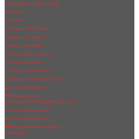
Тестер 50 мл Made In UAE
Женские
Мужские
Тестеры Franck Boclet
Тестеры Les Contes
Тестеры Nasomatto
Тестеры Tiziana Terenzi
Тестеры Jо Malоnе
Тестеры Zarkoperfume
Тестеры 60 мл Made In UAE
Духи с феромонами
Дезодоранты
Дезодоранты BEA'S Beauty & Scent
Женские дезодоранты
Мужские дезодоранты
Женский мини парфюм
Сухие духи