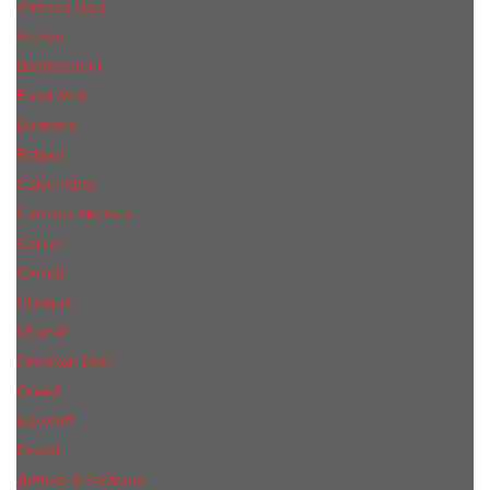
Armand Basi
Azzaro
Baldessarini
Bond № 9
Burberry
Bvlgari
Calvin Klein
Carolina Herrera
Cartier
Cerruti
Сliniquе
Chanel
Christian Dior
Creed
Davidoff
Diesel
Дольче & Габбана