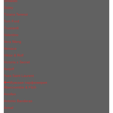
Shiseido
Sisley
Tiziana Terenzi
Tom Ford
Trussardi
Valentino
Vera Wang
Versace
Viktor & Rolf
Victoria s Secret
Xerjoff
Yves Saint Laurent
Мужская парфюмерия
Abercrombie & Fitch
Annifen
Antonio Banderas
Armaf