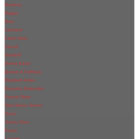
Burberry
Bvlgari
Boss
Cacharel
Calvin Klein
Cerruti
Davidoff
Donna Karan
Дольче & Габбана
Elizabeth Arden
Escentric Molecules
Franck Oliver
Gian Marco Venturi
Gucci
Jimmy Choo
Kenzo
Lacoste