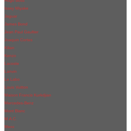
Hugo Boss
Issey Miyake
Jaguar
James Bond
Jean Paul Gaultier
Joaquin Сortes
Kilian
Kenzo
Lacoste
Lanvin
Le Labo
Louis Vuitton
Maison Francis Kurkdjian
Mercedes-Benz
Mont Blanc
M.А.C.
Mexx