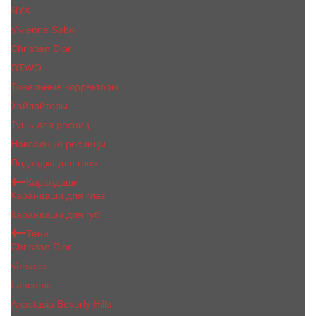
NYX
Vivienne Sabo
Сhristiаn Diоr
OTWO
Тональные корректоры
Хайлайтеры
Тушь для ресниц
Накладные ресницы
Подводка для глаз
Карандаши
Карандаши для глаз
Карандаши для губ
Тени
Christian Dior
Versace
Lancome
Anastasia Beverly Hills