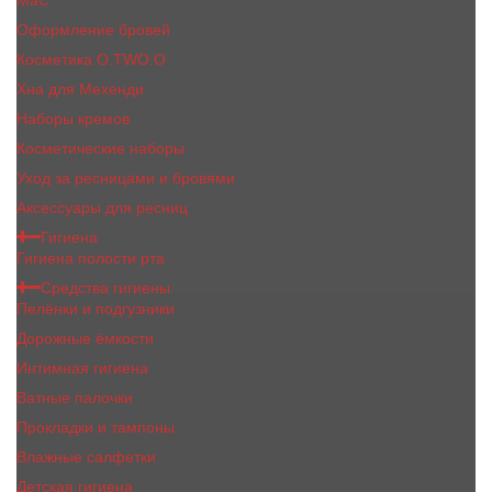
MaC
Оформление бровей
Косметика O.TWO.O
Хна для Мехенди
Наборы кремов
Косметические наборы
Уход за ресницами и бровями
Аксессуары для ресниц
Гигиена
Гигиена полости рта
Средства гигиены
Пелёнки и подгузники
Дорожные ёмкости
Интимная гигиена
Ватные палочки
Прокладки и тампоны
Влажные салфетки
Детская гигиена