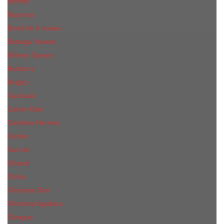
Benefit
Beyonce
Bond № 9 unisex
Bottega Veneta
Britney Spears
Burberry
Bvlgari
Cacharel
Calvin Klein
Carolina Herrera
Cartier
Cerruti
Сhanеl
Chloe
Christian Dior
Christina Aguilera
Сliniquе