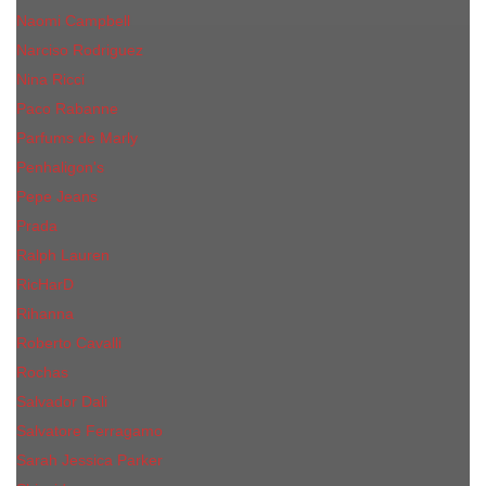
Naomi Campbell
Narciso Rodriguez
Nina Ricci
Paco Rabanne
Parfums de Marly
Penhaligon's
Pepe Jeans
Prada
Ralph Lauren
RicHarD
Rihanna
Roberto Cavalli
Rochas
Salvador Dali
Salvatore Ferragamo
Sarah Jessica Parker