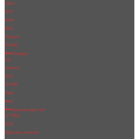
Tarte
NYX
Kylie
MaC
Сhanеl
OTWO
Помада
Lily
Chanel
NYX
OTWO
Kylie
МаС
Бальзам для губ
O.TWO
EOS
Сделано пчелой