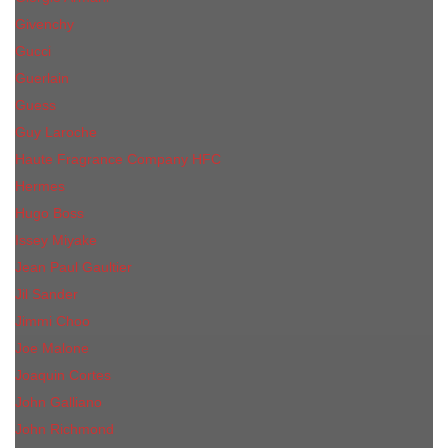
Givenchy
Gucci
Guerlain
Guess
Guy Laroche
Haute Fragrance Company HFC
Hermes
Hugo Boss
Issey Miyake
Jean Paul Gaultier
Jil Sander
Jimmi Choo
Jое Malоnе
Joaquin Cortes
John Galliano
John Richmond