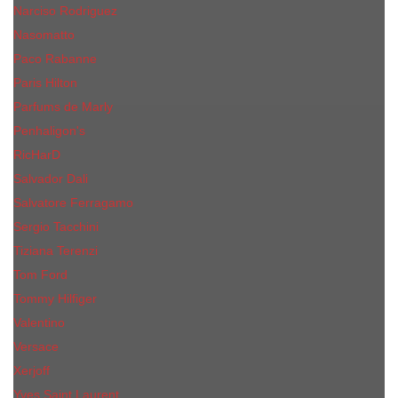
Narciso Rodriguez
Nasomatto
Paco Rabanne
Paris Hilton
Parfums de Marly
Penhaligon​'s
RicHarD
Salvador Dali
Salvatore Ferragamo
Sergio Tacchini
Tiziana Terenzi
Tom Ford
Tommy Hilfiger
Valentino
Versace
Xerjoff
Yves Saint Laurent