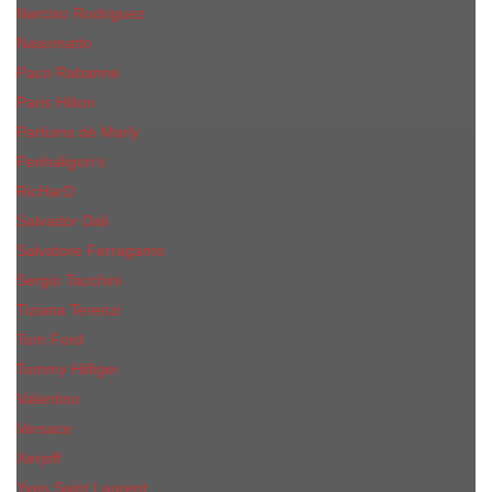
Narciso Rodriguez
Nasomatto
Paco Rabanne
Paris Hilton
Parfums de Marly
Penhaligon​'s
RicHarD
Salvador Dali
Salvatore Ferragamo
Sergio Tacchini
Tiziana Terenzi
Tom Ford
Tommy Hilfiger
Valentino
Versace
Xerjoff
Yves Saint Laurent