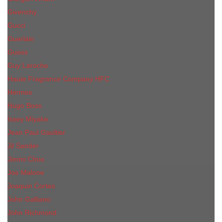
Givenchy
Gucci
Guerlain
Guess
Guy Laroche
Haute Fragrance Company HFC
Hermes
Hugo Boss
Issey Miyake
Jean Paul Gaultier
Jil Sander
Jimmi Choo
Jое Malоnе
Joaquin Cortes
John Galliano
John Richmond