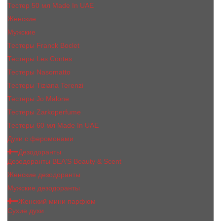
Тестер 50 мл Made In UAE
Женские
Мужские
Тестеры Franck Boclet
Тестеры Les Contes
Тестеры Nasomatto
Тестеры Tiziana Terenzi
Тестеры Jо Malоnе
Тестеры Zarkoperfume
Тестеры 60 мл Made In UAE
Духи с феромонами
Дезодоранты
Дезодоранты BEA'S Beauty & Scent
Женские дезодоранты
Мужские дезодоранты
Женский мини парфюм
Сухие духи