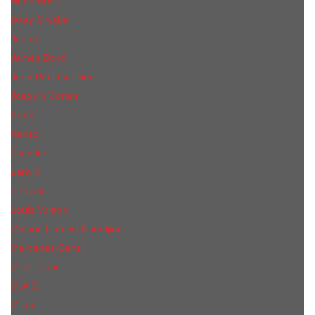
Hugo Boss
Issey Miyake
Jaguar
James Bond
Jean Paul Gaultier
Joaquin Сortes
Kilian
Kenzo
Lacoste
Lanvin
Le Labo
Louis Vuitton
Maison Francis Kurkdjian
Mercedes-Benz
Mont Blanc
M.А.C.
Mexx