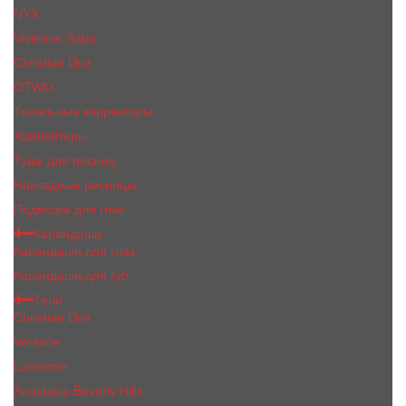
NYX
Vivienne Sabo
Сhristiаn Diоr
OTWO
Тональные корректоры
Хайлайтеры
Тушь для ресниц
Накладные ресницы
Подводка для глаз
Карандаши
Карандаши для глаз
Карандаши для губ
Тени
Christian Dior
Versace
Lancome
Anastasia Beverly Hills