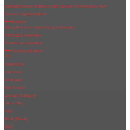
Заправляемые флаконы для духов, Атомайзеры 5мл
Каталог парфюмерии
Макияж
Лак для волос, средства для укладки
Кисти для макияжа
Основа под макияж
Тональный крем
YSL
Maybelline
Lancome
Dermacol
Max Factor
Enough Collagen
Farm Stay
Kylie
Huda Beauty
МаС