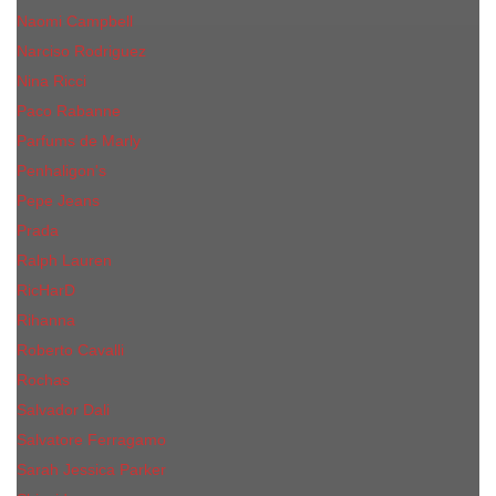
Naomi Campbell
Narciso Rodriguez
Nina Ricci
Paco Rabanne
Parfums de Marly
Penhaligon's
Pepe Jeans
Prada
Ralph Lauren
RicHarD
Rihanna
Roberto Cavalli
Rochas
Salvador Dali
Salvatore Ferragamo
Sarah Jessica Parker