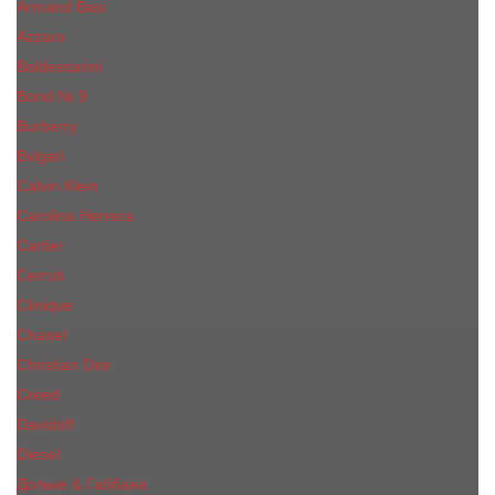
Armand Basi
Azzaro
Baldessarini
Bond № 9
Burberry
Bvlgari
Calvin Klein
Carolina Herrera
Cartier
Cerruti
Сliniquе
Chanel
Christian Dior
Creed
Davidoff
Diesel
Дольче & Габбана