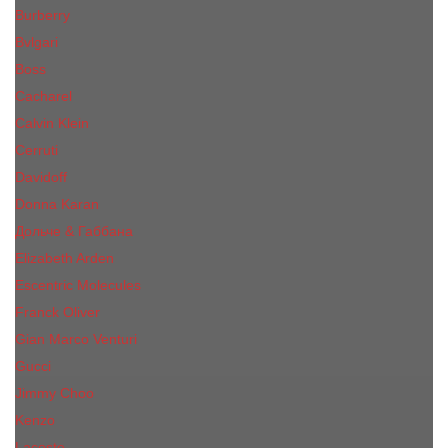
Burberry
Bvlgari
Boss
Cacharel
Calvin Klein
Cerruti
Davidoff
Donna Karan
Дольче & Габбана
Elizabeth Arden
Escentric Molecules
Franck Oliver
Gian Marco Venturi
Gucci
Jimmy Choo
Kenzo
Lacoste