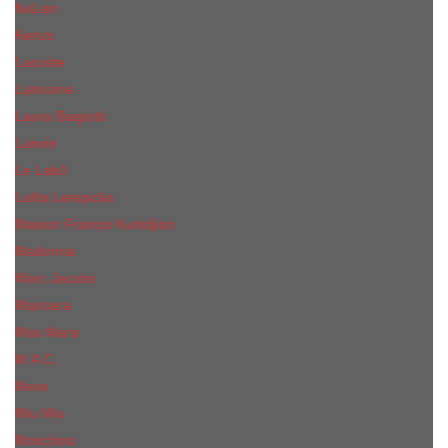
КиLian
Kenzo
Lacoste
Lancome
Laura Biagiotti
Lanvin
Lе Lab0
Lolita Lempicka
Maison Francis Kurkdjian
Madonna
Marc Jacobs
Mancera
Max Mara
M.А.C.
Mexx
Miu Miu
Mоsсhino