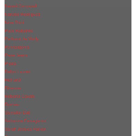
Naomi Campbell
Narciso Rodriguez
Nina Ricci
Paco Rabanne
Parfums de Marly
Penhaligon's
Pepe Jeans
Prada
Ralph Lauren
RicHarD
Rihanna
Roberto Cavalli
Rochas
Salvador Dali
Salvatore Ferragamo
Sarah Jessica Parker