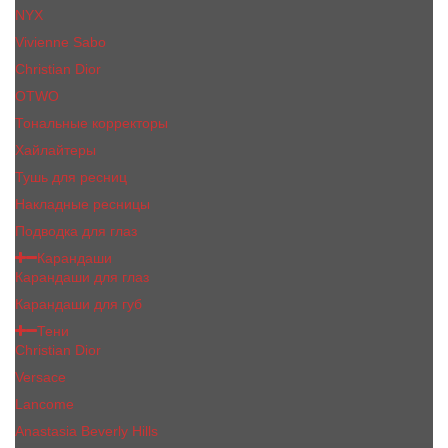
NYX
Vivienne Sabo
Сhristiаn Diоr
OTWO
Тональные корректоры
Хайлайтеры
Тушь для ресниц
Накладные ресницы
Подводка для глаз
Карандаши
Карандаши для глаз
Карандаши для губ
Тени
Christian Dior
Versace
Lancome
Anastasia Beverly Hills