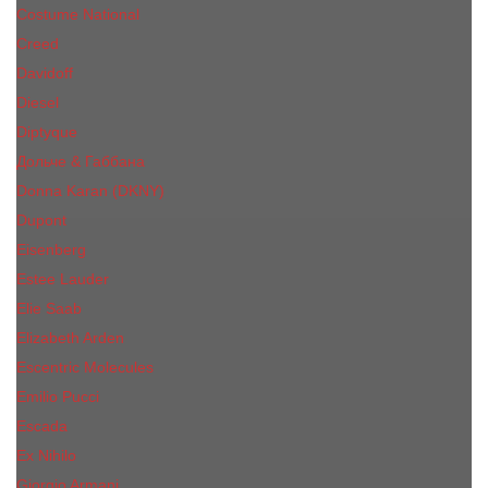
Costume National
Creed
Davidoff
Diesel
Diptyque
Дольче & Габбана
Donna Karan (DKNY)
Dupont
Eisenberg
Еsteе Lаudеr
Elie Saab
Elizabeth Arden
Escentric Molecules
Emilio Pucci
Escada
Ex Nihilo
Giorgio Armani