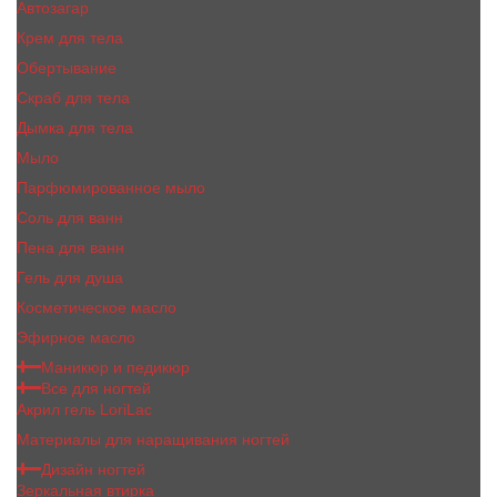
Автозагар
Крем для тела
Обертывание
Скраб для тела
Дымка для тела
Мыло
Парфюмированное мыло
Соль для ванн
Пена для ванн
Гель для душа
Косметическое масло
Эфирное масло
Маникюр и педикюр
Все для ногтей
Акрил гель LoriLac
Материалы для наращивания ногтей
Дизайн ногтей
Зеркальная втирка