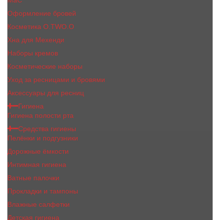
MaC
Оформление бровей
Косметика O.TWO.O
Хна для Мехенди
Наборы кремов
Косметические наборы
Уход за ресницами и бровями
Аксессуары для ресниц
Гигиена
Гигиена полости рта
Средства гигиены
Пелёнки и подгузники
Дорожные ёмкости
Интимная гигиена
Ватные палочки
Прокладки и тампоны
Влажные салфетки
Детская гигиена