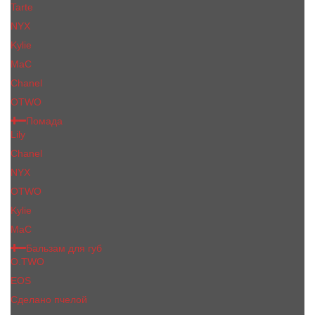
Tarte
NYX
Kylie
MaC
Сhanеl
OTWO
Помада
Lily
Chanel
NYX
OTWO
Kylie
МаС
Бальзам для губ
O.TWO
EOS
Сделано пчелой