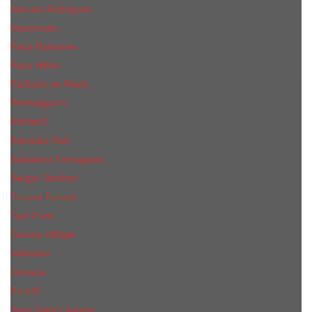
Narciso Rodriguez
Nasomatto
Paco Rabanne
Paris Hilton
Parfums de Marly
Penhaligon​'s
RicHarD
Salvador Dali
Salvatore Ferragamo
Sergio Tacchini
Tiziana Terenzi
Tom Ford
Tommy Hilfiger
Valentino
Versace
Xerjoff
Yves Saint Laurent