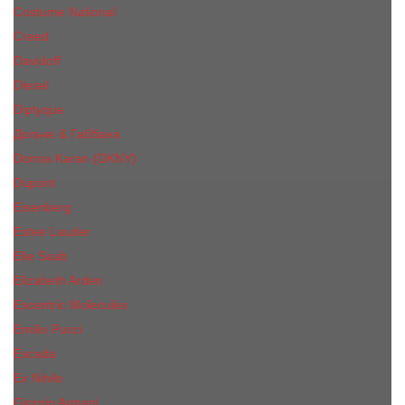
Costume National
Creed
Davidoff
Diesel
Diptyque
Дольче & Габбана
Donna Karan (DKNY)
Dupont
Eisenberg
Еsteе Lаudеr
Elie Saab
Elizabeth Arden
Escentric Molecules
Emilio Pucci
Escada
Ex Nihilo
Giorgio Armani