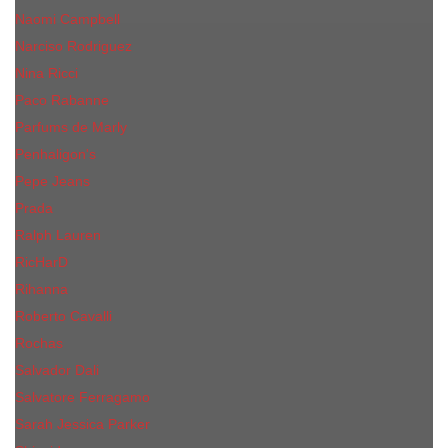
Naomi Campbell
Narciso Rodriguez
Nina Ricci
Paco Rabanne
Parfums de Marly
Penhaligon's
Pepe Jeans
Prada
Ralph Lauren
RicHarD
Rihanna
Roberto Cavalli
Rochas
Salvador Dali
Salvatore Ferragamo
Sarah Jessica Parker