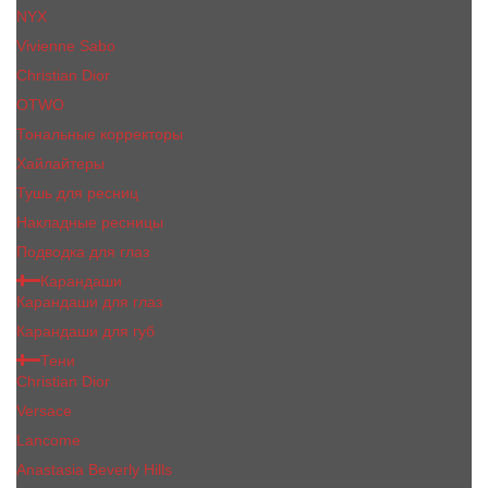
NYX
Vivienne Sabo
Сhristiаn Diоr
OTWO
Тональные корректоры
Хайлайтеры
Тушь для ресниц
Накладные ресницы
Подводка для глаз
Карандаши
Карандаши для глаз
Карандаши для губ
Тени
Christian Dior
Versace
Lancome
Anastasia Beverly Hills