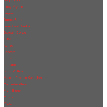
Hugo Boss
Issey Miyake
Jaguar
James Bond
Jean Paul Gaultier
Joaquin Сortes
Kilian
Kenzo
Lacoste
Lanvin
Le Labo
Louis Vuitton
Maison Francis Kurkdjian
Mercedes-Benz
Mont Blanc
M.А.C.
Mexx