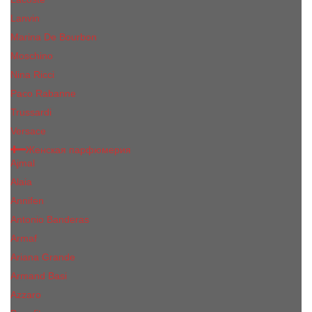
Lanvin
Marina De Bourbon
Moschino
Nina Ricci
Paco Rabanne
Trussardi
Versace
Женская парфюмерия
Ajmal
Alaia
Annifen
Antonio Banderas
Armaf
Ariana Grande
Armand Basi
Azzaro