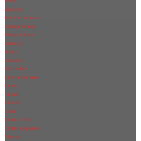
Benefit
Beyonce
Bond № 9 unisex
Bottega Veneta
Britney Spears
Burberry
Bvlgari
Cacharel
Calvin Klein
Carolina Herrera
Cartier
Cerruti
Сhanеl
Chloe
Christian Dior
Christina Aguilera
Сliniquе