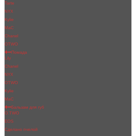
Tarte
NYX
Kylie
MaC
Сhanеl
OTWO
Помада
Lily
Chanel
NYX
OTWO
Kylie
МаС
Бальзам для губ
O.TWO
EOS
Сделано пчелой