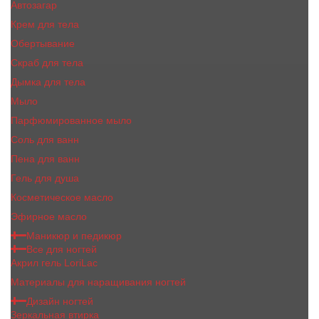
Автозагар
Крем для тела
Обертывание
Скраб для тела
Дымка для тела
Мыло
Парфюмированное мыло
Соль для ванн
Пена для ванн
Гель для душа
Косметическое масло
Эфирное масло
Маникюр и педикюр
Все для ногтей
Акрил гель LoriLac
Материалы для наращивания ногтей
Дизайн ногтей
Зеркальная втирка