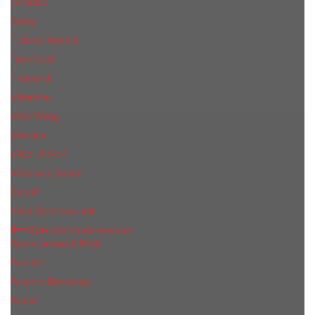
Shiseido
Sisley
Tiziana Terenzi
Tom Ford
Trussardi
Valentino
Vera Wang
Versace
Viktor & Rolf
Victoria s Secret
Xerjoff
Yves Saint Laurent
Мужская парфюмерия
Abercrombie & Fitch
Annifen
Antonio Banderas
Armaf