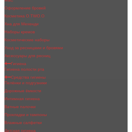
MaC
Оформление бровей
Косметика O.TWO.O
Хна для Мехенди
Наборы кремов
Косметические наборы
Уход за ресницами и бровями
Аксессуары для ресниц
Гигиена
Гигиена полости рта
Средства гигиены
Пелёнки и подгузники
Дорожные ёмкости
Интимная гигиена
Ватные палочки
Прокладки и тампоны
Влажные салфетки
Детская гигиена