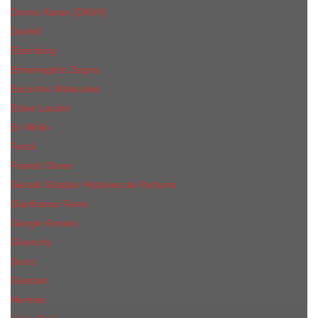
Donna Karan (DKNY)
Dunhill
Eisenberg
Ermenegildo Zegna
Escentric Molecules
Еsteе Lаudеr
Ex Nihilo
Fendi
Franck Olivier
Gerald Ghislain Histoires de Parfums
Gianfranco Ferre
Giorgio Armani
Givenchy
Gucci
Guerlain
Hermes