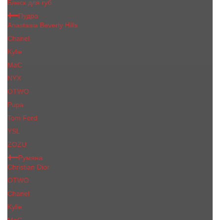
Блеск для губ
Пудра
Anastasia Beverly Hills
Chanel
Kylie
MaC
NYX
OTWO
Pupa
Tom Ford
YSL
ZOZU
Румяна
Christian Dior
OTWO
Сhanеl
Kylie