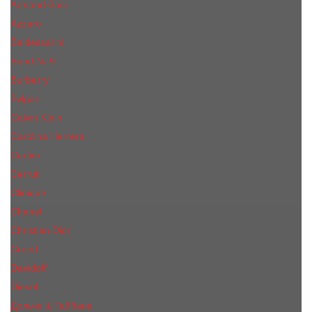
Armand Basi
Azzaro
Baldessarini
Bond № 9
Burberry
Bvlgari
Calvin Klein
Carolina Herrera
Cartier
Cerruti
Сliniquе
Chanel
Christian Dior
Creed
Davidoff
Diesel
Дольче & Габбана