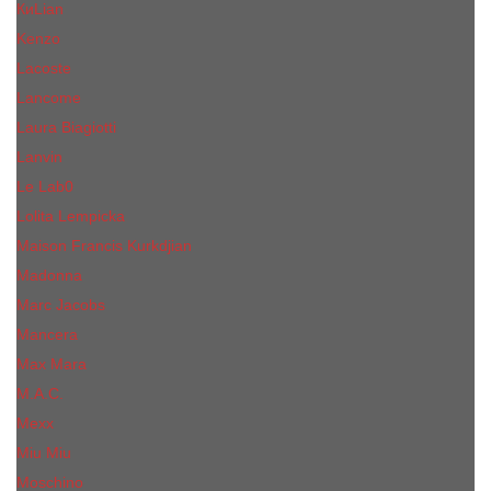
КиLian
Kenzo
Lacoste
Lancome
Laura Biagiotti
Lanvin
Lе Lab0
Lolita Lempicka
Maison Francis Kurkdjian
Madonna
Marc Jacobs
Mancera
Max Mara
M.А.C.
Mexx
Miu Miu
Mоsсhino