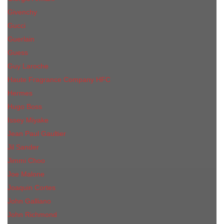
Givenchy
Gucci
Guerlain
Guess
Guy Laroche
Haute Fragrance Company HFC
Hermes
Hugo Boss
Issey Miyake
Jean Paul Gaultier
Jil Sander
Jimmi Choo
Jое Malоnе
Joaquin Cortes
John Galliano
John Richmond