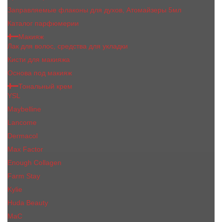
Заправляемые флаконы для духов, Атомайзеры 5мл
Каталог парфюмерии
Макияж
Лак для волос, средства для укладки
Кисти для макияжа
Основа под макияж
Тональный крем
YSL
Maybelline
Lancome
Dermacol
Max Factor
Enough Collagen
Farm Stay
Kylie
Huda Beauty
МаС