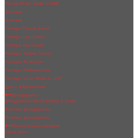
Тестер 50 мл Made In UAE
Женские
Мужские
Тестеры Franck Boclet
Тестеры Les Contes
Тестеры Nasomatto
Тестеры Tiziana Terenzi
Тестеры Jо Malоnе
Тестеры Zarkoperfume
Тестеры 60 мл Made In UAE
Духи с феромонами
Дезодоранты
Дезодоранты BEA'S Beauty & Scent
Женские дезодоранты
Мужские дезодоранты
Женский мини парфюм
Сухие духи