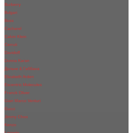
Burberry
Bvlgari
Boss
Cacharel
Calvin Klein
Cerruti
Davidoff
Donna Karan
Дольче & Габбана
Elizabeth Arden
Escentric Molecules
Franck Oliver
Gian Marco Venturi
Gucci
Jimmy Choo
Kenzo
Lacoste