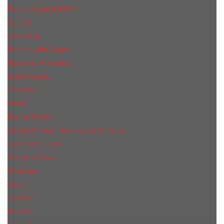
Donna Karan (DKNY)
Dunhill
Eisenberg
Ermenegildo Zegna
Escentric Molecules
Еsteе Lаudеr
Ex Nihilo
Fendi
Franck Olivier
Gerald Ghislain Histoires de Parfums
Gianfranco Ferre
Giorgio Armani
Givenchy
Gucci
Guerlain
Hermes