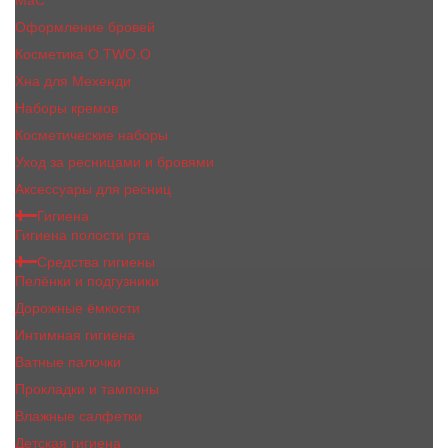
MaC
Оформление бровей
Косметика O.TWO.O
Хна для Мехенди
Наборы кремов
Косметические наборы
Уход за ресницами и бровями
Аксессуары для ресниц
Гигиена
Гигиена полости рта
Средства гигиены
Пелёнки и подгузники
Дорожные ёмкости
Интимная гигиена
Ватные палочки
Прокладки и тампоны
Влажные салфетки
Детская гигиена