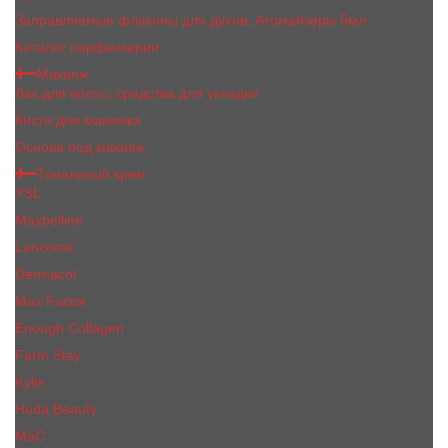
Заправляемые флаконы для духов, Атомайзеры 5мл
Каталог парфюмерии
Макияж
Лак для волос, средства для укладки
Кисти для макияжа
Основа под макияж
Тональный крем
YSL
Maybelline
Lancome
Dermacol
Max Factor
Enough Collagen
Farm Stay
Kylie
Huda Beauty
МаС