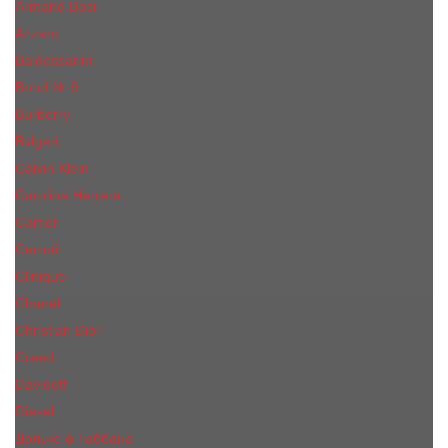
Armand Basi
Azzaro
Baldessarini
Bond № 9
Burberry
Bvlgari
Calvin Klein
Carolina Herrera
Cartier
Cerruti
Сliniquе
Chanel
Christian Dior
Creed
Davidoff
Diesel
Дольче & Габбана