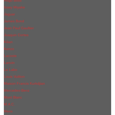
Hugo Boss
Issey Miyake
Jaguar
James Bond
Jean Paul Gaultier
Joaquin Сortes
Kilian
Kenzo
Lacoste
Lanvin
Le Labo
Louis Vuitton
Maison Francis Kurkdjian
Mercedes-Benz
Mont Blanc
M.А.C.
Mexx