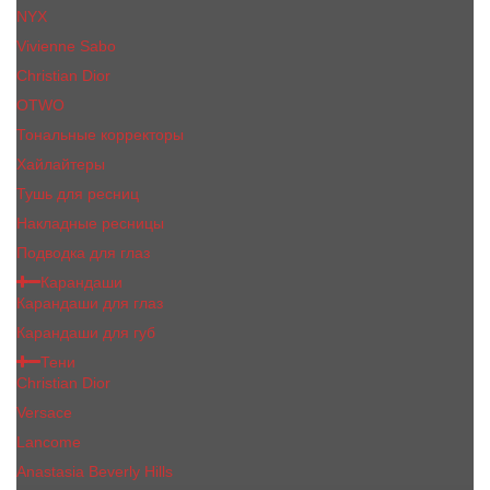
NYX
Vivienne Sabo
Сhristiаn Diоr
OTWO
Тональные корректоры
Хайлайтеры
Тушь для ресниц
Накладные ресницы
Подводка для глаз
Карандаши
Карандаши для глаз
Карандаши для губ
Тени
Christian Dior
Versace
Lancome
Anastasia Beverly Hills