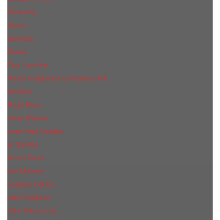
Givenchy
Gucci
Guerlain
Guess
Guy Laroche
Haute Fragrance Company HFC
Hermes
Hugo Boss
Issey Miyake
Jean Paul Gaultier
Jil Sander
Jimmi Choo
Jое Malоnе
Joaquin Cortes
John Galliano
John Richmond