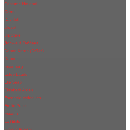
Costume National
Creed
Davidoff
Diesel
Diptyque
Дольче & Габбана
Donna Karan (DKNY)
Dupont
Eisenberg
Еsteе Lаudеr
Elie Saab
Elizabeth Arden
Escentric Molecules
Emilio Pucci
Escada
Ex Nihilo
Giorgio Armani