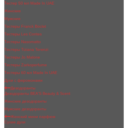
Тестер 50 мл Made In UAE
Женские
Мужские
Тестеры Franck Boclet
Тестеры Les Contes
Тестеры Nasomatto
Тестеры Tiziana Terenzi
Тестеры Jо Malоnе
Тестеры Zarkoperfume
Тестеры 60 мл Made In UAE
Духи с феромонами
Дезодоранты
Дезодоранты BEA'S Beauty & Scent
Женские дезодоранты
Мужские дезодоранты
Женский мини парфюм
Сухие духи