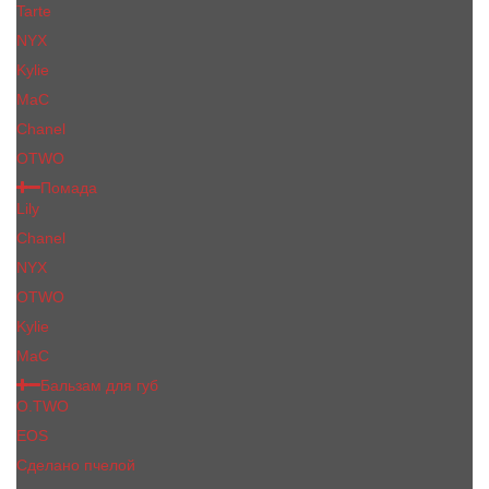
Tarte
NYX
Kylie
MaC
Сhanеl
OTWO
Помада
Lily
Chanel
NYX
OTWO
Kylie
МаС
Бальзам для губ
O.TWO
EOS
Сделано пчелой