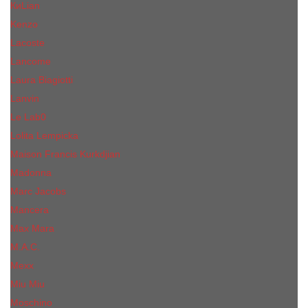
КиLian
Kenzo
Lacoste
Lancome
Laura Biagiotti
Lanvin
Lе Lab0
Lolita Lempicka
Maison Francis Kurkdjian
Madonna
Marc Jacobs
Mancera
Max Mara
M.А.C.
Mexx
Miu Miu
Mоsсhino