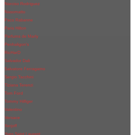
Narciso Rodriguez
Nasomatto
Paco Rabanne
Paris Hilton
Parfums de Marly
Penhaligon​'s
RicHarD
Salvador Dali
Salvatore Ferragamo
Sergio Tacchini
Tiziana Terenzi
Tom Ford
Tommy Hilfiger
Valentino
Versace
Xerjoff
Yves Saint Laurent