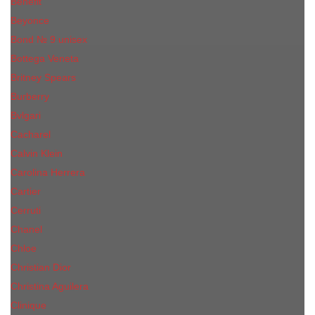
Benefit
Beyonce
Bond № 9 unisex
Bottega Veneta
Britney Spears
Burberry
Bvlgari
Cacharel
Calvin Klein
Carolina Herrera
Cartier
Cerruti
Сhanеl
Chloe
Christian Dior
Christina Aguilera
Сliniquе