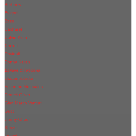
Burberry
Bvlgari
Boss
Cacharel
Calvin Klein
Cerruti
Davidoff
Donna Karan
Дольче & Габбана
Elizabeth Arden
Escentric Molecules
Franck Oliver
Gian Marco Venturi
Gucci
Jimmy Choo
Kenzo
Lacoste