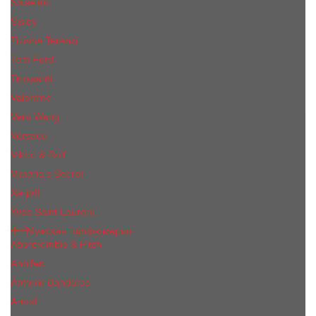
Shiseido
Sisley
Tiziana Terenzi
Tom Ford
Trussardi
Valentino
Vera Wang
Versace
Viktor & Rolf
Victoria s Secret
Xerjoff
Yves Saint Laurent
Мужская парфюмерия
Abercrombie & Fitch
Annifen
Antonio Banderas
Armaf