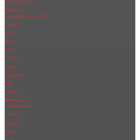
Блеск для губ
Пудра
Anastasia Beverly Hills
Chanel
Kylie
MaC
NYX
OTWO
Pupa
Tom Ford
YSL
ZOZU
Румяна
Christian Dior
OTWO
Сhanеl
Kylie