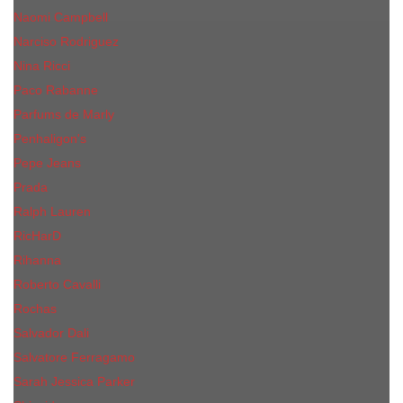
Naomi Campbell
Narciso Rodriguez
Nina Ricci
Paco Rabanne
Parfums de Marly
Penhaligon's
Pepe Jeans
Prada
Ralph Lauren
RicHarD
Rihanna
Roberto Cavalli
Rochas
Salvador Dali
Salvatore Ferragamo
Sarah Jessica Parker