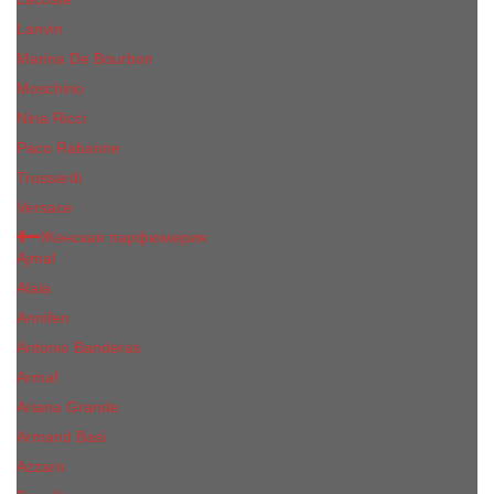
Lanvin
Marina De Bourbon
Moschino
Nina Ricci
Paco Rabanne
Trussardi
Versace
Женская парфюмерия
Ajmal
Alaia
Annifen
Antonio Banderas
Armaf
Ariana Grande
Armand Basi
Azzaro