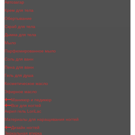
Автозагар
Крем для тела
Обертывание
Скраб для тела
Дымка для тела
Мыло
Парфюмированное мыло
Соль для ванн
Пена для ванн
Гель для душа
Косметическое масло
Эфирное масло
Маникюр и педикюр
Все для ногтей
Акрил гель LoriLac
Материалы для наращивания ногтей
Дизайн ногтей
Зеркальная втирка