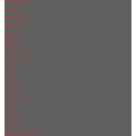
Armand Basi
Azzaro
Baldessarini
Bond № 9
Burberry
Bvlgari
Calvin Klein
Carolina Herrera
Cartier
Cerruti
Сliniquе
Chanel
Christian Dior
Creed
Davidoff
Diesel
Дольче & Габбана