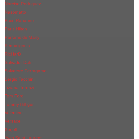
Narciso Rodriguez
Nasomatto
Paco Rabanne
Paris Hilton
Parfums de Marly
Penhaligon​'s
RicHarD
Salvador Dali
Salvatore Ferragamo
Sergio Tacchini
Tiziana Terenzi
Tom Ford
Tommy Hilfiger
Valentino
Versace
Xerjoff
Yves Saint Laurent