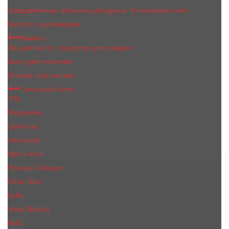
Заправляемые флаконы для духов, Атомайзеры 5мл
Каталог парфюмерии
Макияж
Лак для волос, средства для укладки
Кисти для макияжа
Основа под макияж
Тональный крем
YSL
Maybelline
Lancome
Dermacol
Max Factor
Enough Collagen
Farm Stay
Kylie
Huda Beauty
МаС