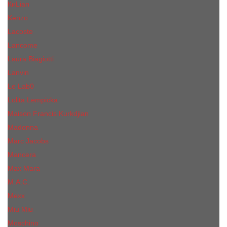
КиLian
Kenzo
Lacoste
Lancome
Laura Biagiotti
Lanvin
Lе Lab0
Lolita Lempicka
Maison Francis Kurkdjian
Madonna
Marc Jacobs
Mancera
Max Mara
M.А.C.
Mexx
Miu Miu
Mоsсhino