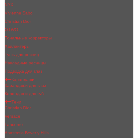
NYX
Vivienne Sabo
Сhristiаn Diоr
OTWO
Тональные корректоры
Хайлайтеры
Тушь для ресниц
Накладные ресницы
Подводка для глаз
Карандаши
Карандаши для глаз
Карандаши для губ
Тени
Christian Dior
Versace
Lancome
Anastasia Beverly Hills