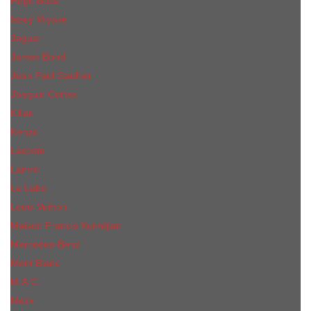
Hugo Boss
Issey Miyake
Jaguar
James Bond
Jean Paul Gaultier
Joaquin Сortes
Kilian
Kenzo
Lacoste
Lanvin
Le Labo
Louis Vuitton
Maison Francis Kurkdjian
Mercedes-Benz
Mont Blanc
M.А.C.
Mexx