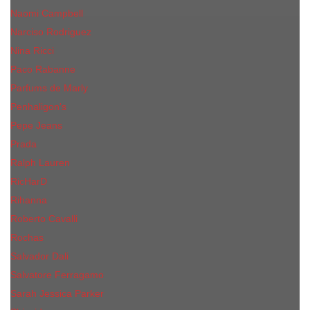
Naomi Campbell
Narciso Rodriguez
Nina Ricci
Paco Rabanne
Parfums de Marly
Penhaligon's
Pepe Jeans
Prada
Ralph Lauren
RicHarD
Rihanna
Roberto Cavalli
Rochas
Salvador Dali
Salvatore Ferragamo
Sarah Jessica Parker