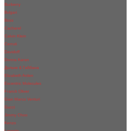
Burberry
Bvlgari
Boss
Cacharel
Calvin Klein
Cerruti
Davidoff
Donna Karan
Дольче & Габбана
Elizabeth Arden
Escentric Molecules
Franck Oliver
Gian Marco Venturi
Gucci
Jimmy Choo
Kenzo
Lacoste