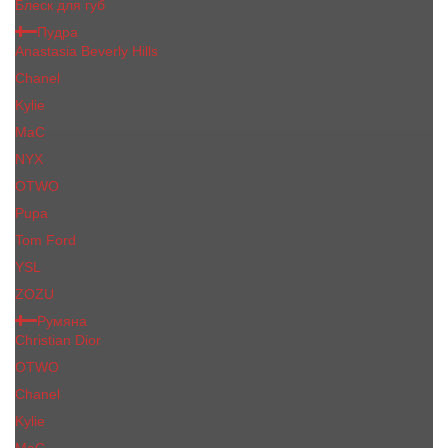
Блеск для губ
Пудра
Anastasia Beverly Hills
Chanel
Kylie
MaC
NYX
OTWO
Pupa
Tom Ford
YSL
ZOZU
Румяна
Christian Dior
OTWO
Сhanеl
Kylie