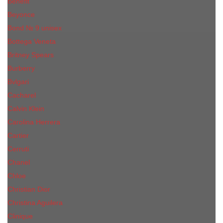
Benefit
Beyonce
Bond № 9 unisex
Bottega Veneta
Britney Spears
Burberry
Bvlgari
Cacharel
Calvin Klein
Carolina Herrera
Cartier
Cerruti
Сhanеl
Chloe
Christian Dior
Christina Aguilera
Сliniquе