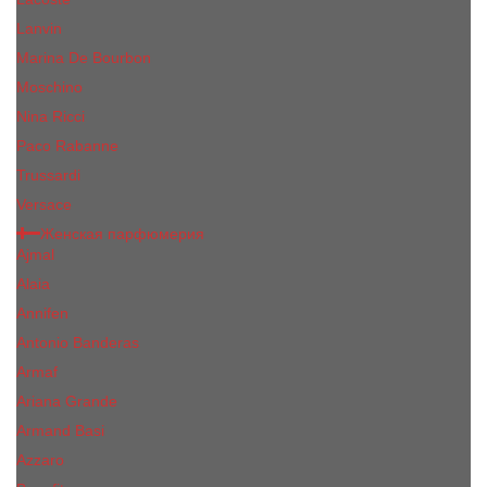
Lanvin
Marina De Bourbon
Moschino
Nina Ricci
Paco Rabanne
Trussardi
Versace
Женская парфюмерия
Ajmal
Alaia
Annifen
Antonio Banderas
Armaf
Ariana Grande
Armand Basi
Azzaro