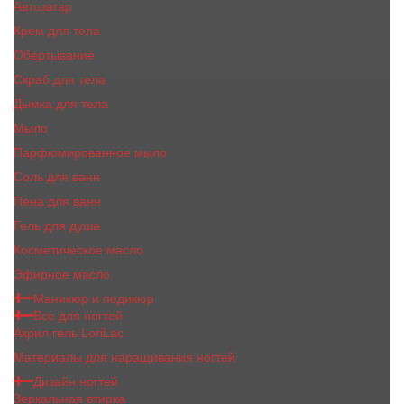
Автозагар
Крем для тела
Обертывание
Скраб для тела
Дымка для тела
Мыло
Парфюмированное мыло
Соль для ванн
Пена для ванн
Гель для душа
Косметическое масло
Эфирное масло
Маникюр и педикюр
Все для ногтей
Акрил гель LoriLac
Материалы для наращивания ногтей
Дизайн ногтей
Зеркальная втирка