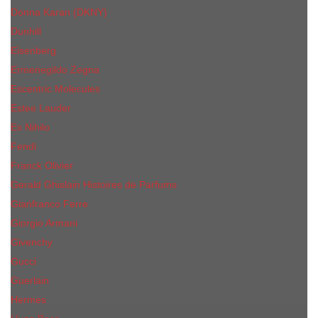
Donna Karan (DKNY)
Dunhill
Eisenberg
Ermenegildo Zegna
Escentric Molecules
Еsteе Lаudеr
Ex Nihilo
Fendi
Franck Olivier
Gerald Ghislain Histoires de Parfums
Gianfranco Ferre
Giorgio Armani
Givenchy
Gucci
Guerlain
Hermes