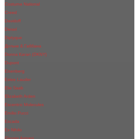
Costume National
Creed
Davidoff
Diesel
Diptyque
Дольче & Габбана
Donna Karan (DKNY)
Dupont
Eisenberg
Еsteе Lаudеr
Elie Saab
Elizabeth Arden
Escentric Molecules
Emilio Pucci
Escada
Ex Nihilo
Giorgio Armani