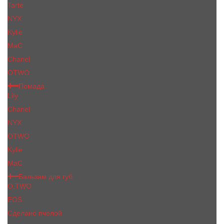
Tarte
NYX
Kylie
MaC
Сhanеl
OTWO
Помада
Lily
Chanel
NYX
OTWO
Kylie
МаС
Бальзам для губ
O.TWO
EOS
Сделано пчелой