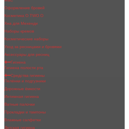
MaC
Оформление бровей
Косметика O.TWO.O
Хна для Мехенди
Наборы кремов
Косметические наборы
Уход за ресницами и бровями
Аксессуары для ресниц
Гигиена
Гигиена полости рта
Средства гигиены
Пелёнки и подгузники
Дорожные ёмкости
Интимная гигиена
Ватные палочки
Прокладки и тампоны
Влажные салфетки
Детская гигиена