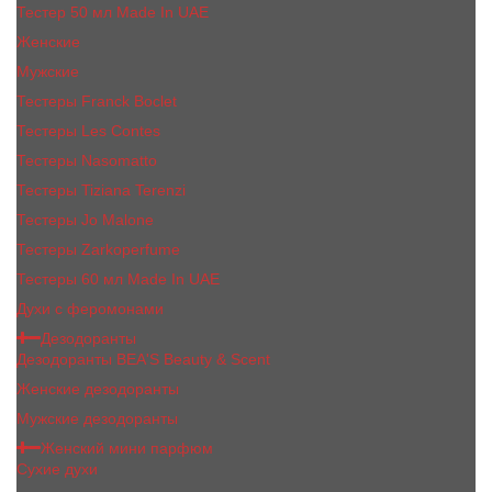
Тестер 50 мл Made In UAE
Женские
Мужские
Тестеры Franck Boclet
Тестеры Les Contes
Тестеры Nasomatto
Тестеры Tiziana Terenzi
Тестеры Jо Malоnе
Тестеры Zarkoperfume
Тестеры 60 мл Made In UAE
Духи с феромонами
Дезодоранты
Дезодоранты BEA'S Beauty & Scent
Женские дезодоранты
Мужские дезодоранты
Женский мини парфюм
Сухие духи