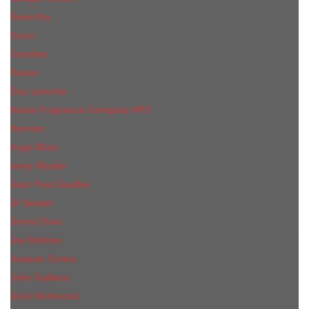
Givenchy
Gucci
Guerlain
Guess
Guy Laroche
Haute Fragrance Company HFC
Hermes
Hugo Boss
Issey Miyake
Jean Paul Gaultier
Jil Sander
Jimmi Choo
Jое Malоnе
Joaquin Cortes
John Galliano
John Richmond