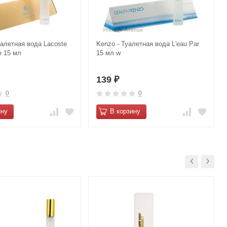
уалетная вода Lacoste
Kenzo - Туалетная вода L'eau Par
 15 мл
15 мл w
139
₽
0
0
ину
В корзину