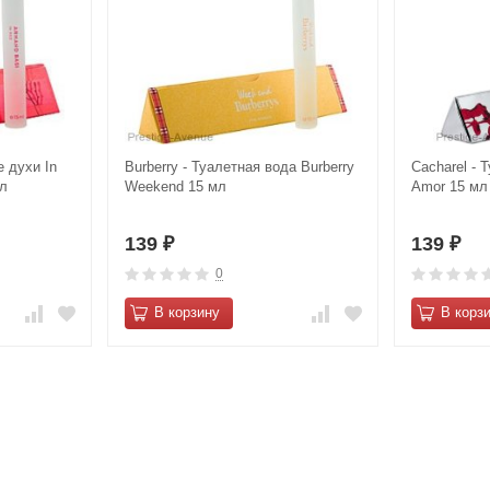
е духи In
Burberry - Туалетная вода Burberry
Cacharel - 
мл
Weekend 15 мл
Amor 15 мл
139
139
₽
₽
0
В корзину
В корз