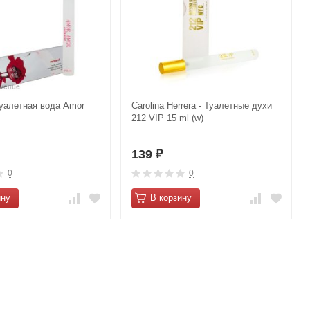
Туалетная вода Amor
Carolina Herrera - Туалетные духи
212 VIP 15 ml (w)
139
₽
0
0
ину
В корзину