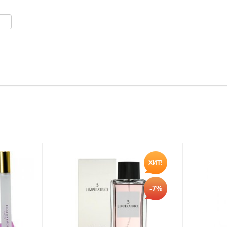
ХИТ!
-7%