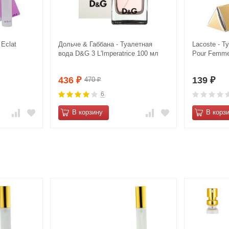
 Eclat
Дольче & Габбана - Туалетная
Lacoste - Т
вода D&G 3 L'Imperatrice 100 мл
Pour Femme
436
139
470
₽
₽
₽
6
В корзину
В корз