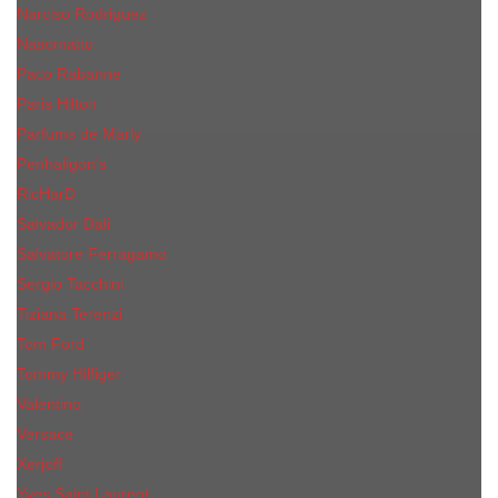
Narciso Rodriguez
Nasomatto
Paco Rabanne
Paris Hilton
Parfums de Marly
Penhaligon​'s
RicHarD
Salvador Dali
Salvatore Ferragamo
Sergio Tacchini
Tiziana Terenzi
Tom Ford
Tommy Hilfiger
Valentino
Versace
Xerjoff
Yves Saint Laurent