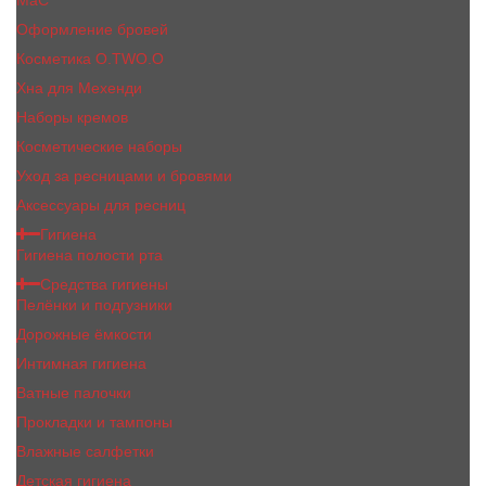
MaC
Оформление бровей
Косметика O.TWO.O
Хна для Мехенди
Наборы кремов
Косметические наборы
Уход за ресницами и бровями
Аксессуары для ресниц
Гигиена
Гигиена полости рта
Средства гигиены
Пелёнки и подгузники
Дорожные ёмкости
Интимная гигиена
Ватные палочки
Прокладки и тампоны
Влажные салфетки
Детская гигиена