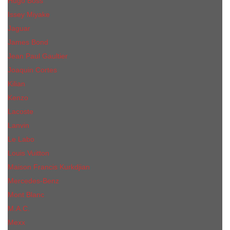
Hugo Boss
Issey Miyake
Jaguar
James Bond
Jean Paul Gaultier
Joaquin Сortes
Kilian
Kenzo
Lacoste
Lanvin
Le Labo
Louis Vuitton
Maison Francis Kurkdjian
Mercedes-Benz
Mont Blanc
M.А.C.
Mexx