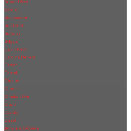
Armand Basi
Azzaro
Baldessarini
Bond № 9
Burberry
Bvlgari
Calvin Klein
Carolina Herrera
Cartier
Cerruti
Сliniquе
Chanel
Christian Dior
Creed
Davidoff
Diesel
Дольче & Габбана