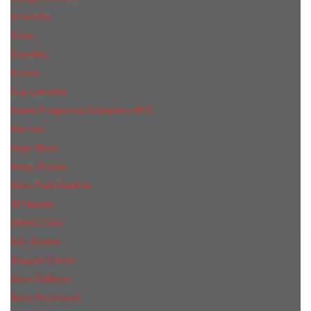
Givenchy
Gucci
Guerlain
Guess
Guy Laroche
Haute Fragrance Company HFC
Hermes
Hugo Boss
Issey Miyake
Jean Paul Gaultier
Jil Sander
Jimmi Choo
Jое Malоnе
Joaquin Cortes
John Galliano
John Richmond