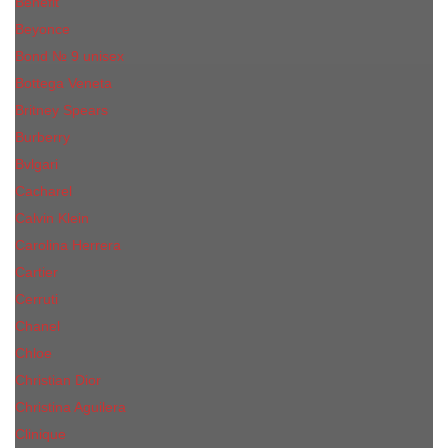
Benefit
Beyonce
Bond № 9 unisex
Bottega Veneta
Britney Spears
Burberry
Bvlgari
Cacharel
Calvin Klein
Carolina Herrera
Cartier
Cerruti
Сhanеl
Chloe
Christian Dior
Christina Aguilera
Сliniquе