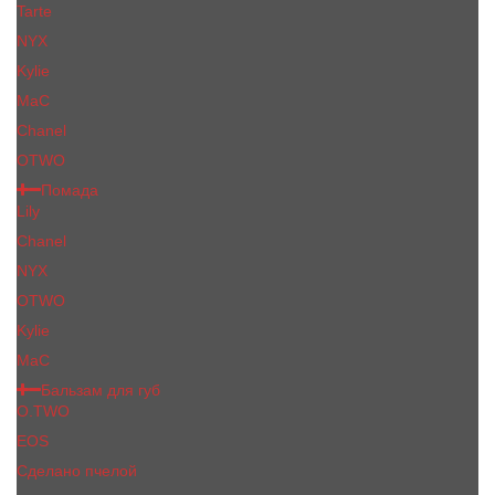
Tarte
NYX
Kylie
MaC
Сhanеl
OTWO
Помада
Lily
Chanel
NYX
OTWO
Kylie
МаС
Бальзам для губ
O.TWO
EOS
Сделано пчелой