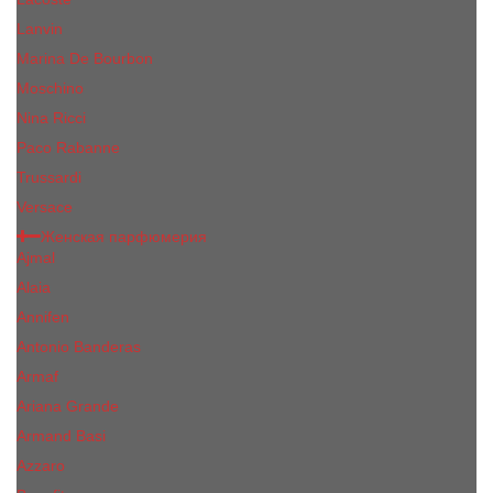
Lanvin
Marina De Bourbon
Moschino
Nina Ricci
Paco Rabanne
Trussardi
Versace
Женская парфюмерия
Ajmal
Alaia
Annifen
Antonio Banderas
Armaf
Ariana Grande
Armand Basi
Azzaro