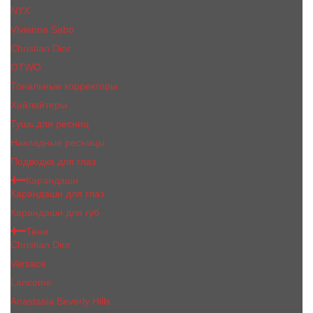
NYX
Vivienne Sabo
Сhristiаn Diоr
OTWO
Тональные корректоры
Хайлайтеры
Тушь для ресниц
Накладные ресницы
Подводка для глаз
Карандаши
Карандаши для глаз
Карандаши для губ
Тени
Christian Dior
Versace
Lancome
Anastasia Beverly Hills