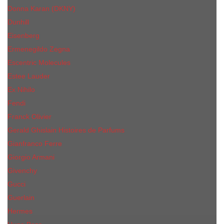
Donna Karan (DKNY)
Dunhill
Eisenberg
Ermenegildo Zegna
Escentric Molecules
Еsteе Lаudеr
Ex Nihilo
Fendi
Franck Olivier
Gerald Ghislain Histoires de Parfums
Gianfranco Ferre
Giorgio Armani
Givenchy
Gucci
Guerlain
Hermes