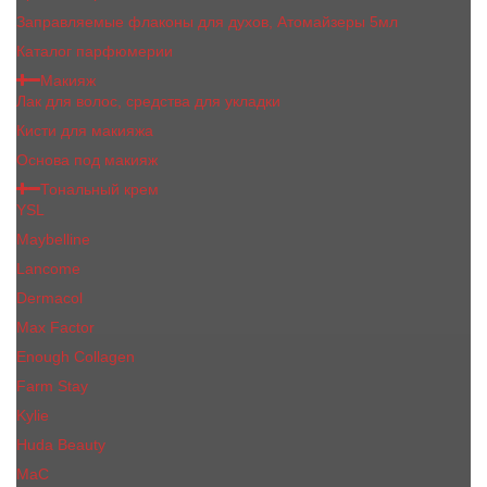
Заправляемые флаконы для духов, Атомайзеры 5мл
Каталог парфюмерии
Макияж
Лак для волос, средства для укладки
Кисти для макияжа
Основа под макияж
Тональный крем
YSL
Maybelline
Lancome
Dermacol
Max Factor
Enough Collagen
Farm Stay
Kylie
Huda Beauty
МаС