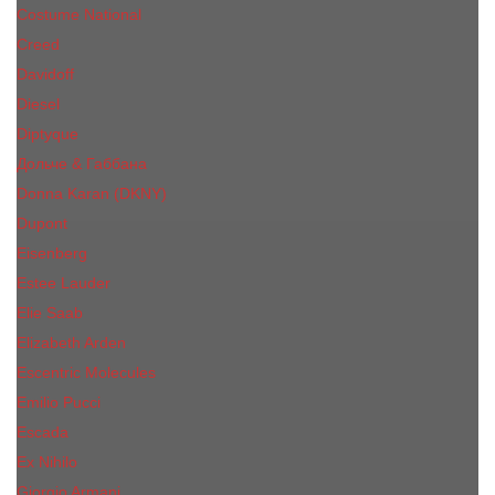
Costume National
Creed
Davidoff
Diesel
Diptyque
Дольче & Габбана
Donna Karan (DKNY)
Dupont
Eisenberg
Еsteе Lаudеr
Elie Saab
Elizabeth Arden
Escentric Molecules
Emilio Pucci
Escada
Ex Nihilo
Giorgio Armani