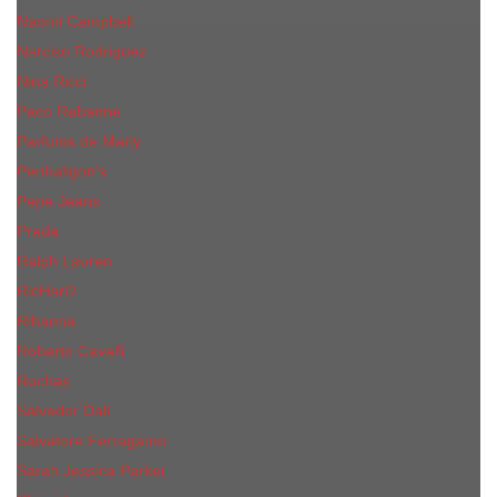
Naomi Campbell
Narciso Rodriguez
Nina Ricci
Paco Rabanne
Parfums de Marly
Penhaligon's
Pepe Jeans
Prada
Ralph Lauren
RicHarD
Rihanna
Roberto Cavalli
Rochas
Salvador Dali
Salvatore Ferragamo
Sarah Jessica Parker