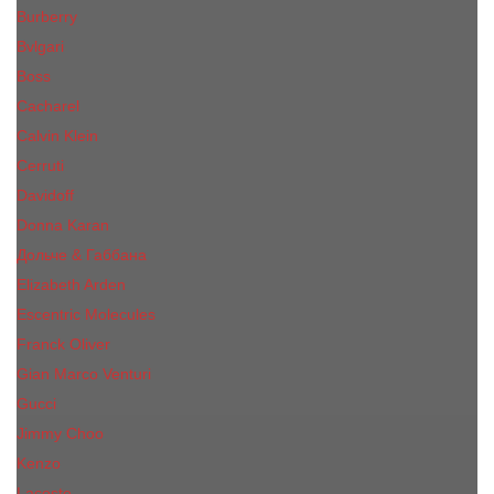
Burberry
Bvlgari
Boss
Cacharel
Calvin Klein
Cerruti
Davidoff
Donna Karan
Дольче & Габбана
Elizabeth Arden
Escentric Molecules
Franck Oliver
Gian Marco Venturi
Gucci
Jimmy Choo
Kenzo
Lacoste