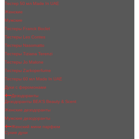
Тестер 50 мл Made In UAE
Женские
Мужские
Тестеры Franck Boclet
Тестеры Les Contes
Тестеры Nasomatto
Тестеры Tiziana Terenzi
Тестеры Jо Malоnе
Тестеры Zarkoperfume
Тестеры 60 мл Made In UAE
Духи с феромонами
Дезодоранты
Дезодоранты BEA'S Beauty & Scent
Женские дезодоранты
Мужские дезодоранты
Женский мини парфюм
Сухие духи