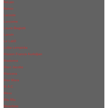
КиLian
Kenzo
Lacoste
Lancome
Laura Biagiotti
Lanvin
Lе Lab0
Lolita Lempicka
Maison Francis Kurkdjian
Madonna
Marc Jacobs
Mancera
Max Mara
M.А.C.
Mexx
Miu Miu
Mоsсhino