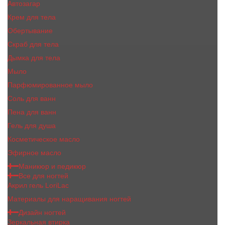
Автозагар
Крем для тела
Обертывание
Скраб для тела
Дымка для тела
Мыло
Парфюмированное мыло
Соль для ванн
Пена для ванн
Гель для душа
Косметическое масло
Эфирное масло
Маникюр и педикюр
Все для ногтей
Акрил гель LoriLac
Материалы для наращивания ногтей
Дизайн ногтей
Зеркальная втирка