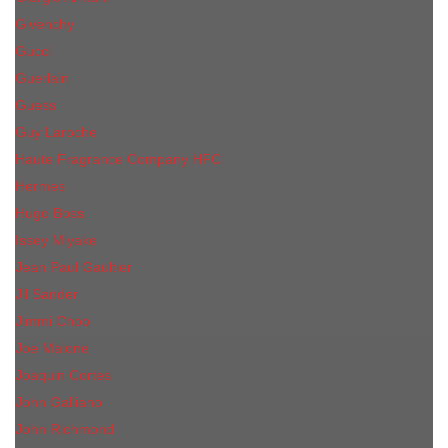
Givenchy
Gucci
Guerlain
Guess
Guy Laroche
Haute Fragrance Company HFC
Hermes
Hugo Boss
Issey Miyake
Jean Paul Gaultier
Jil Sander
Jimmi Choo
Jое Malоnе
Joaquin Cortes
John Galliano
John Richmond