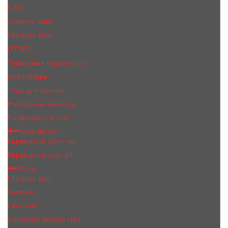
NYX
Vivienne Sabo
Сhristiаn Diоr
OTWO
Тональные корректоры
Хайлайтеры
Тушь для ресниц
Накладные ресницы
Подводка для глаз
Карандаши
Карандаши для глаз
Карандаши для губ
Тени
Christian Dior
Versace
Lancome
Anastasia Beverly Hills