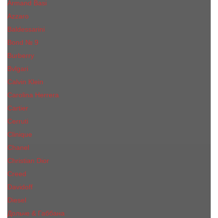
Armand Basi
Azzaro
Baldessarini
Bond № 9
Burberry
Bvlgari
Calvin Klein
Carolina Herrera
Cartier
Cerruti
Сliniquе
Chanel
Christian Dior
Creed
Davidoff
Diesel
Дольче & Габбана