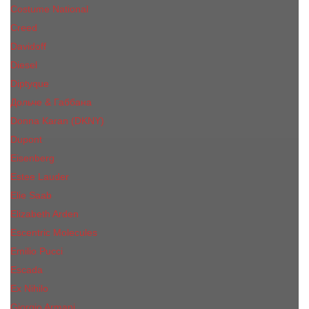
Costume National
Creed
Davidoff
Diesel
Diptyque
Дольче & Габбана
Donna Karan (DKNY)
Dupont
Eisenberg
Еsteе Lаudеr
Elie Saab
Elizabeth Arden
Escentric Molecules
Emilio Pucci
Escada
Ex Nihilo
Giorgio Armani