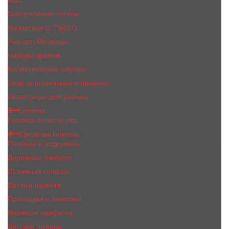
MaC
Оформление бровей
Косметика O.TWO.O
Хна для Мехенди
Наборы кремов
Косметические наборы
Уход за ресницами и бровями
Аксессуары для ресниц
Гигиена
Гигиена полости рта
Средства гигиены
Пелёнки и подгузники
Дорожные ёмкости
Интимная гигиена
Ватные палочки
Прокладки и тампоны
Влажные салфетки
Детская гигиена