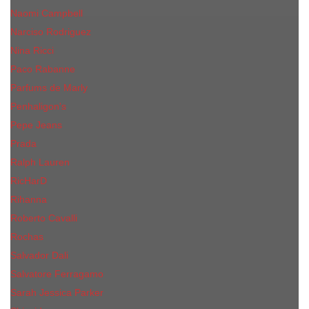
Naomi Campbell
Narciso Rodriguez
Nina Ricci
Paco Rabanne
Parfums de Marly
Penhaligon's
Pepe Jeans
Prada
Ralph Lauren
RicHarD
Rihanna
Roberto Cavalli
Rochas
Salvador Dali
Salvatore Ferragamo
Sarah Jessica Parker