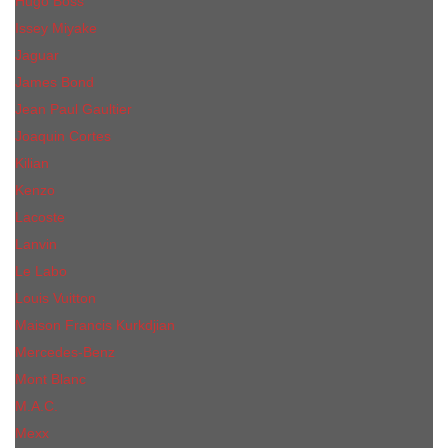
Hugo Boss
Issey Miyake
Jaguar
James Bond
Jean Paul Gaultier
Joaquin Сortes
Kilian
Kenzo
Lacoste
Lanvin
Le Labo
Louis Vuitton
Maison Francis Kurkdjian
Mercedes-Benz
Mont Blanc
M.А.C.
Mexx