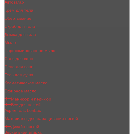
Автозагар
Крем для тела
Обертывание
Скраб для тела
Дымка для тела
Мыло
Парфюмированное мыло
Соль для ванн
Пена для ванн
Гель для душа
Косметическое масло
Эфирное масло
Маникюр и педикюр
Все для ногтей
Акрил гель LoriLac
Материалы для наращивания ногтей
Дизайн ногтей
Зеркальная втирка