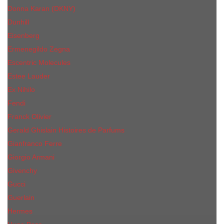
Donna Karan (DKNY)
Dunhill
Eisenberg
Ermenegildo Zegna
Escentric Molecules
Еsteе Lаudеr
Ex Nihilo
Fendi
Franck Olivier
Gerald Ghislain Histoires de Parfums
Gianfranco Ferre
Giorgio Armani
Givenchy
Gucci
Guerlain
Hermes