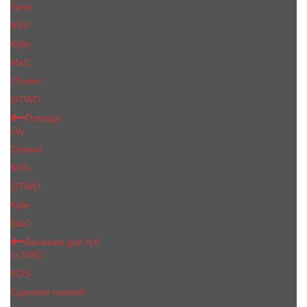
Tarte
NYX
Kylie
MaC
Сhanеl
OTWO
Помада
Lily
Chanel
NYX
OTWO
Kylie
МаС
Бальзам для губ
O.TWO
EOS
Сделано пчелой