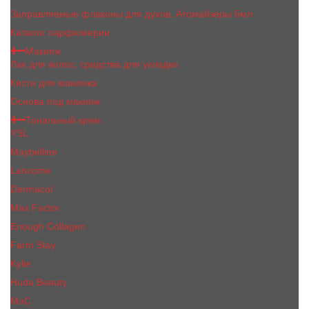
Заправляемые флаконы для духов, Атомайзеры 5мл
Каталог парфюмерии
Макияж
Лак для волос, средства для укладки
Кисти для макияжа
Основа под макияж
Тональный крем
YSL
Maybelline
Lancome
Dermacol
Max Factor
Enough Collagen
Farm Stay
Kylie
Huda Beauty
МаС