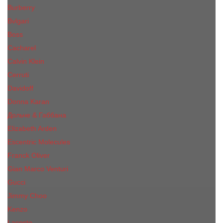
Burberry
Bvlgari
Boss
Cacharel
Calvin Klein
Cerruti
Davidoff
Donna Karan
Дольче & Габбана
Elizabeth Arden
Escentric Molecules
Franck Oliver
Gian Marco Venturi
Gucci
Jimmy Choo
Kenzo
Lacoste