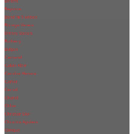
Benefit
Beyonce
Bond № 9 unisex
Bottega Veneta
Britney Spears
Burberry
Bvlgari
Cacharel
Calvin Klein
Carolina Herrera
Cartier
Cerruti
Сhanеl
Chloe
Christian Dior
Christina Aguilera
Сliniquе