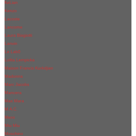
КиLian
Kenzo
Lacoste
Lancome
Laura Biagiotti
Lanvin
Lе Lab0
Lolita Lempicka
Maison Francis Kurkdjian
Madonna
Marc Jacobs
Mancera
Max Mara
M.А.C.
Mexx
Miu Miu
Mоsсhino