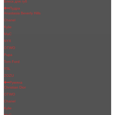
Блеск для губ
Пудра
Anastasia Beverly Hills
Chanel
Kylie
MaC
NYX
OTWO
Pupa
Tom Ford
YSL
ZOZU
Румяна
Christian Dior
OTWO
Сhanеl
Kylie