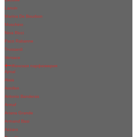
Lanvin
Marina De Bourbon
Moschino
Nina Ricci
Paco Rabanne
Trussardi
Versace
Женская парфюмерия
Ajmal
Alaia
Annifen
Antonio Banderas
Armaf
Ariana Grande
Armand Basi
Azzaro