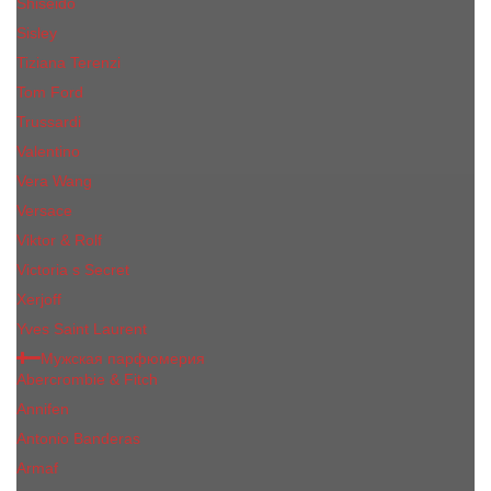
Shiseido
Sisley
Tiziana Terenzi
Tom Ford
Trussardi
Valentino
Vera Wang
Versace
Viktor & Rolf
Victoria s Secret
Xerjoff
Yves Saint Laurent
Мужская парфюмерия
Abercrombie & Fitch
Annifen
Antonio Banderas
Armaf