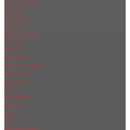
Narciso Rodriguez
Nasomatto
Paco Rabanne
Paris Hilton
Parfums de Marly
Penhaligon​'s
RicHarD
Salvador Dali
Salvatore Ferragamo
Sergio Tacchini
Tiziana Terenzi
Tom Ford
Tommy Hilfiger
Valentino
Versace
Xerjoff
Yves Saint Laurent