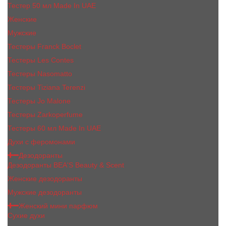
Тестер 50 мл Made In UAE
Женские
Мужские
Тестеры Franck Boclet
Тестеры Les Contes
Тестеры Nasomatto
Тестеры Tiziana Terenzi
Тестеры Jо Malоnе
Тестеры Zarkoperfume
Тестеры 60 мл Made In UAE
Духи с феромонами
Дезодоранты
Дезодоранты BEA'S Beauty & Scent
Женские дезодоранты
Мужские дезодоранты
Женский мини парфюм
Сухие духи