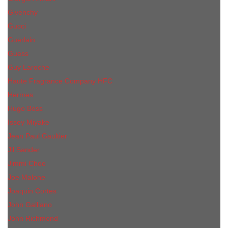
Givenchy
Gucci
Guerlain
Guess
Guy Laroche
Haute Fragrance Company HFC
Hermes
Hugo Boss
Issey Miyake
Jean Paul Gaultier
Jil Sander
Jimmi Choo
Jое Malоnе
Joaquin Cortes
John Galliano
John Richmond