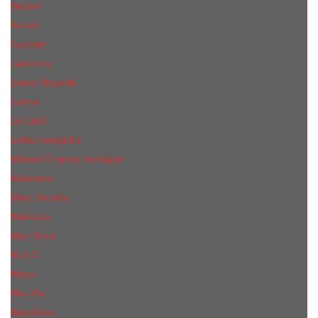
КиLian
Kenzo
Lacoste
Lancome
Laura Biagiotti
Lanvin
Lе Lab0
Lolita Lempicka
Maison Francis Kurkdjian
Madonna
Marc Jacobs
Mancera
Max Mara
M.А.C.
Mexx
Miu Miu
Mоsсhino