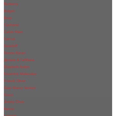
Burberry
Bvlgari
Boss
Cacharel
Calvin Klein
Cerruti
Davidoff
Donna Karan
Дольче & Габбана
Elizabeth Arden
Escentric Molecules
Franck Oliver
Gian Marco Venturi
Gucci
Jimmy Choo
Kenzo
Lacoste