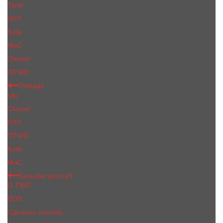
Tarte
NYX
Kylie
MaC
Сhanеl
OTWO
Помада
Lily
Chanel
NYX
OTWO
Kylie
МаС
Бальзам для губ
O.TWO
EOS
Сделано пчелой