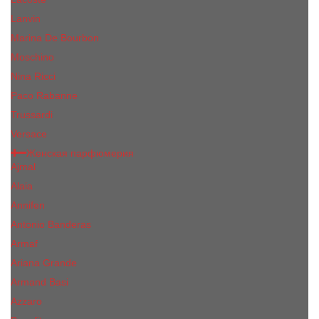
Lanvin
Marina De Bourbon
Moschino
Nina Ricci
Paco Rabanne
Trussardi
Versace
Женская парфюмерия
Ajmal
Alaia
Annifen
Antonio Banderas
Armaf
Ariana Grande
Armand Basi
Azzaro