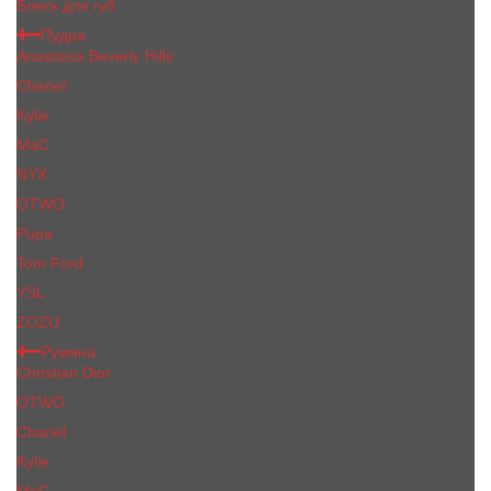
Блеск для губ
Пудра
Anastasia Beverly Hills
Chanel
Kylie
MaC
NYX
OTWO
Pupa
Tom Ford
YSL
ZOZU
Румяна
Christian Dior
OTWO
Сhanеl
Kylie