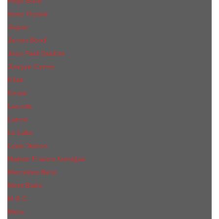
Hugo Boss
Issey Miyake
Jaguar
James Bond
Jean Paul Gaultier
Joaquin Сortes
Kilian
Kenzo
Lacoste
Lanvin
Le Labo
Louis Vuitton
Maison Francis Kurkdjian
Mercedes-Benz
Mont Blanc
M.А.C.
Mexx