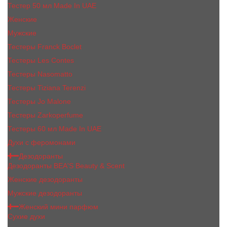
Тестер 50 мл Made In UAE
Женские
Мужские
Тестеры Franck Boclet
Тестеры Les Contes
Тестеры Nasomatto
Тестеры Tiziana Terenzi
Тестеры Jо Malоnе
Тестеры Zarkoperfume
Тестеры 60 мл Made In UAE
Духи с феромонами
Дезодоранты
Дезодоранты BEA'S Beauty & Scent
Женские дезодоранты
Мужские дезодоранты
Женский мини парфюм
Сухие духи