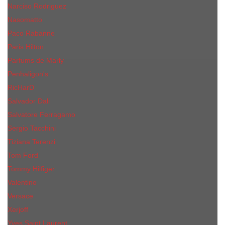
Narciso Rodriguez
Nasomatto
Paco Rabanne
Paris Hilton
Parfums de Marly
Penhaligon​'s
RicHarD
Salvador Dali
Salvatore Ferragamo
Sergio Tacchini
Tiziana Terenzi
Tom Ford
Tommy Hilfiger
Valentino
Versace
Xerjoff
Yves Saint Laurent