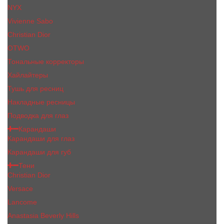
NYX
Vivienne Sabo
Сhristiаn Diоr
OTWO
Тональные корректоры
Хайлайтеры
Тушь для ресниц
Накладные ресницы
Подводка для глаз
Карандаши
Карандаши для глаз
Карандаши для губ
Тени
Christian Dior
Versace
Lancome
Anastasia Beverly Hills