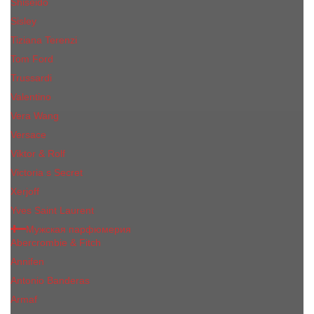
Shiseido
Sisley
Tiziana Terenzi
Tom Ford
Trussardi
Valentino
Vera Wang
Versace
Viktor & Rolf
Victoria s Secret
Xerjoff
Yves Saint Laurent
Мужская парфюмерия
Abercrombie & Fitch
Annifen
Antonio Banderas
Armaf