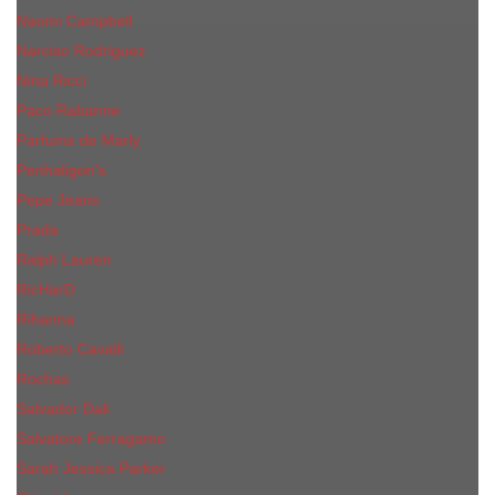
Naomi Campbell
Narciso Rodriguez
Nina Ricci
Paco Rabanne
Parfums de Marly
Penhaligon's
Pepe Jeans
Prada
Ralph Lauren
RicHarD
Rihanna
Roberto Cavalli
Rochas
Salvador Dali
Salvatore Ferragamo
Sarah Jessica Parker