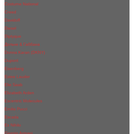
Costume National
Creed
Davidoff
Diesel
Diptyque
Дольче & Габбана
Donna Karan (DKNY)
Dupont
Eisenberg
Еsteе Lаudеr
Elie Saab
Elizabeth Arden
Escentric Molecules
Emilio Pucci
Escada
Ex Nihilo
Giorgio Armani