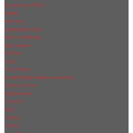
Donna Karan (DKNY)
Dunhill
Eisenberg
Ermenegildo Zegna
Escentric Molecules
Еsteе Lаudеr
Ex Nihilo
Fendi
Franck Olivier
Gerald Ghislain Histoires de Parfums
Gianfranco Ferre
Giorgio Armani
Givenchy
Gucci
Guerlain
Hermes