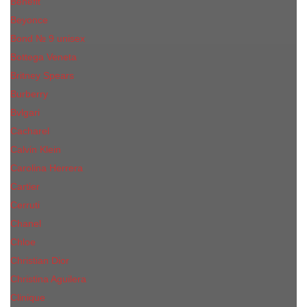
Benefit
Beyonce
Bond № 9 unisex
Bottega Veneta
Britney Spears
Burberry
Bvlgari
Cacharel
Calvin Klein
Carolina Herrera
Cartier
Cerruti
Сhanеl
Chloe
Christian Dior
Christina Aguilera
Сliniquе