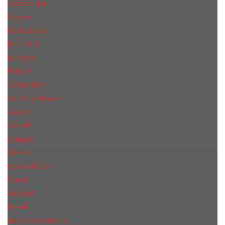
Armand Basi
Azzaro
Baldessarini
Bond № 9
Burberry
Bvlgari
Calvin Klein
Carolina Herrera
Cartier
Cerruti
Сliniquе
Chanel
Christian Dior
Creed
Davidoff
Diesel
Дольче & Габбана