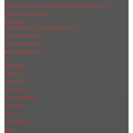
Заправляемые флаконы для духов, Атомайзеры 5мл
Каталог парфюмерии
Макияж
Лак для волос, средства для укладки
Кисти для макияжа
Основа под макияж
Тональный крем
YSL
Maybelline
Lancome
Dermacol
Max Factor
Enough Collagen
Farm Stay
Kylie
Huda Beauty
МаС