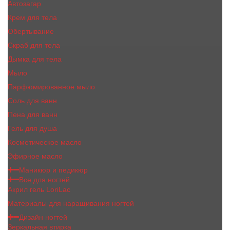
Автозагар
Крем для тела
Обертывание
Скраб для тела
Дымка для тела
Мыло
Парфюмированное мыло
Соль для ванн
Пена для ванн
Гель для душа
Косметическое масло
Эфирное масло
Маникюр и педикюр
Все для ногтей
Акрил гель LoriLac
Материалы для наращивания ногтей
Дизайн ногтей
Зеркальная втирка