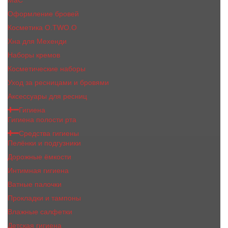
MaC
Оформление бровей
Косметика O.TWO.O
Хна для Мехенди
Наборы кремов
Косметические наборы
Уход за ресницами и бровями
Аксессуары для ресниц
Гигиена
Гигиена полости рта
Средства гигиены
Пелёнки и подгузники
Дорожные ёмкости
Интимная гигиена
Ватные палочки
Прокладки и тампоны
Влажные салфетки
Детская гигиена