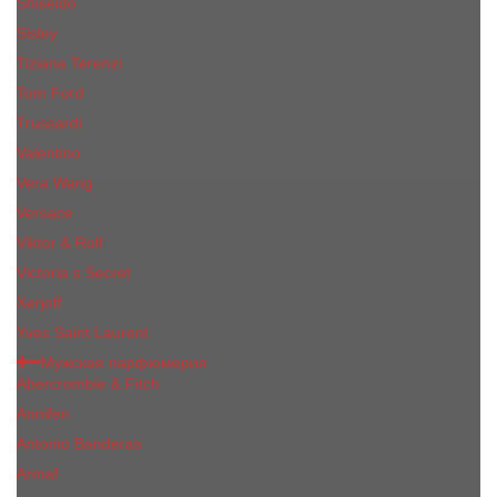
Shiseido
Sisley
Tiziana Terenzi
Tom Ford
Trussardi
Valentino
Vera Wang
Versace
Viktor & Rolf
Victoria s Secret
Xerjoff
Yves Saint Laurent
Мужская парфюмерия
Abercrombie & Fitch
Annifen
Antonio Banderas
Armaf