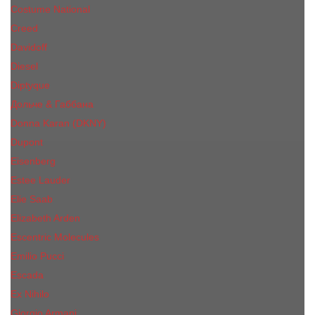
Costume National
Creed
Davidoff
Diesel
Diptyque
Дольче & Габбана
Donna Karan (DKNY)
Dupont
Eisenberg
Еsteе Lаudеr
Elie Saab
Elizabeth Arden
Escentric Molecules
Emilio Pucci
Escada
Ex Nihilo
Giorgio Armani