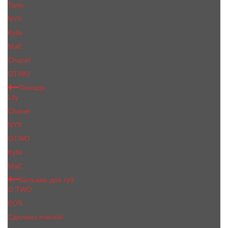
Tarte
NYX
Kylie
MaC
Сhanеl
OTWO
Помада
Lily
Chanel
NYX
OTWO
Kylie
МаС
Бальзам для губ
O.TWO
EOS
Сделано пчелой