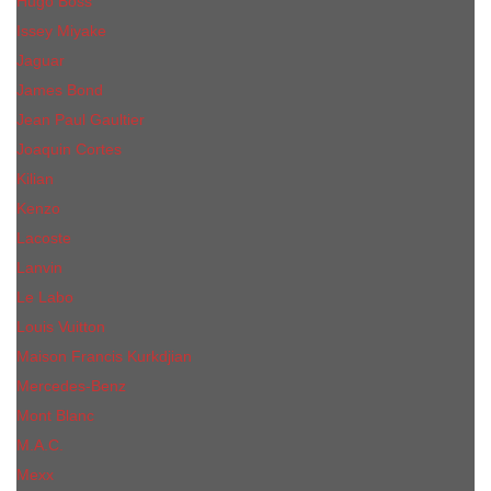
Hugo Boss
Issey Miyake
Jaguar
James Bond
Jean Paul Gaultier
Joaquin Сortes
Kilian
Kenzo
Lacoste
Lanvin
Le Labo
Louis Vuitton
Maison Francis Kurkdjian
Mercedes-Benz
Mont Blanc
M.А.C.
Mexx