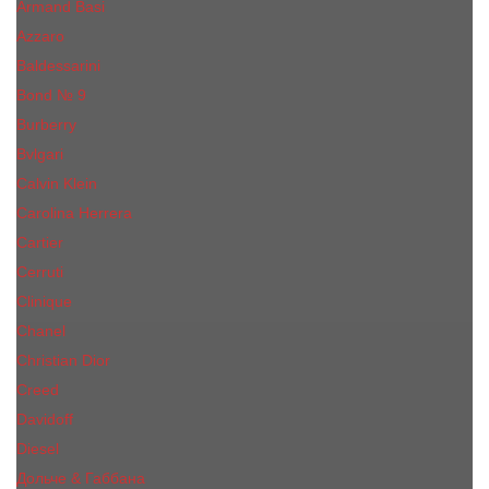
Armand Basi
Azzaro
Baldessarini
Bond № 9
Burberry
Bvlgari
Calvin Klein
Carolina Herrera
Cartier
Cerruti
Сliniquе
Chanel
Christian Dior
Creed
Davidoff
Diesel
Дольче & Габбана