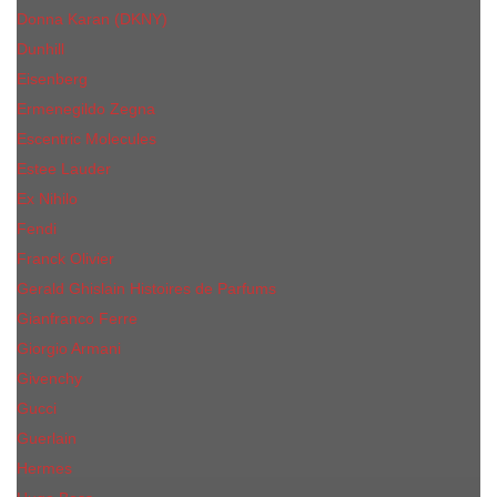
Donna Karan (DKNY)
Dunhill
Eisenberg
Ermenegildo Zegna
Escentric Molecules
Еsteе Lаudеr
Ex Nihilo
Fendi
Franck Olivier
Gerald Ghislain Histoires de Parfums
Gianfranco Ferre
Giorgio Armani
Givenchy
Gucci
Guerlain
Hermes