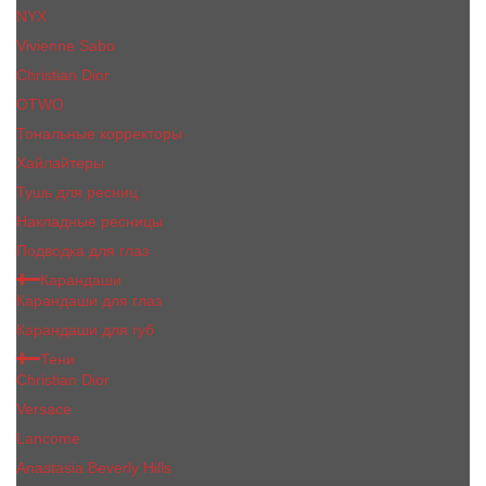
NYX
Vivienne Sabo
Сhristiаn Diоr
OTWO
Тональные корректоры
Хайлайтеры
Тушь для ресниц
Накладные ресницы
Подводка для глаз
Карандаши
Карандаши для глаз
Карандаши для губ
Тени
Christian Dior
Versace
Lancome
Anastasia Beverly Hills