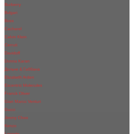
Burberry
Bvlgari
Boss
Cacharel
Calvin Klein
Cerruti
Davidoff
Donna Karan
Дольче & Габбана
Elizabeth Arden
Escentric Molecules
Franck Oliver
Gian Marco Venturi
Gucci
Jimmy Choo
Kenzo
Lacoste