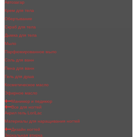
Автозагар
Крем для тела
Обертывание
Скраб для тела
Дымка для тела
Мыло
Парфюмированное мыло
Соль для ванн
Пена для ванн
Гель для душа
Косметическое масло
Эфирное масло
Маникюр и педикюр
Все для ногтей
Акрил гель LoriLac
Материалы для наращивания ногтей
Дизайн ногтей
Зеркальная втирка