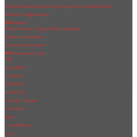
Заправляемые флаконы для духов, Атомайзеры 5мл
Каталог парфюмерии
Макияж
Лак для волос, средства для укладки
Кисти для макияжа
Основа под макияж
Тональный крем
YSL
Maybelline
Lancome
Dermacol
Max Factor
Enough Collagen
Farm Stay
Kylie
Huda Beauty
МаС