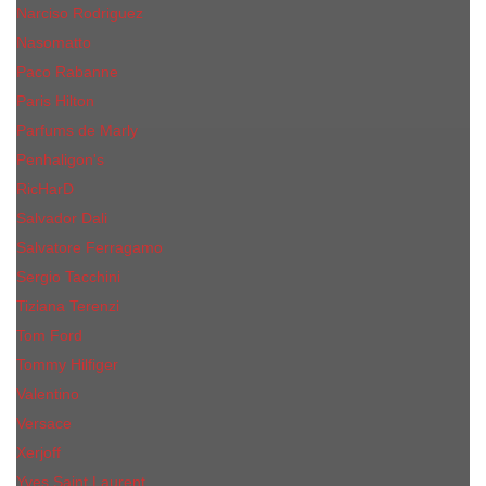
Narciso Rodriguez
Nasomatto
Paco Rabanne
Paris Hilton
Parfums de Marly
Penhaligon​'s
RicHarD
Salvador Dali
Salvatore Ferragamo
Sergio Tacchini
Tiziana Terenzi
Tom Ford
Tommy Hilfiger
Valentino
Versace
Xerjoff
Yves Saint Laurent