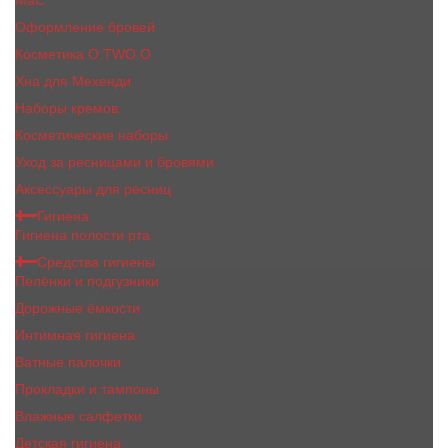
MaC
Оформление бровей
Косметика O.TWO.O
Хна для Мехенди
Наборы кремов
Косметические наборы
Уход за ресницами и бровями
Аксессуары для ресниц
Гигиена
Гигиена полости рта
Средства гигиены
Пелёнки и подгузники
Дорожные ёмкости
Интимная гигиена
Ватные палочки
Прокладки и тампоны
Влажные салфетки
Детская гигиена