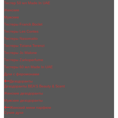
Тестер 50 мл Made In UAE
Женские
Мужские
Тестеры Franck Boclet
Тестеры Les Contes
Тестеры Nasomatto
Тестеры Tiziana Terenzi
Тестеры Jо Malоnе
Тестеры Zarkoperfume
Тестеры 60 мл Made In UAE
Духи с феромонами
Дезодоранты
Дезодоранты BEA'S Beauty & Scent
Женские дезодоранты
Мужские дезодоранты
Женский мини парфюм
Сухие духи