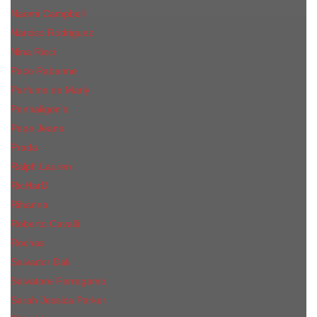
Naomi Campbell
Narciso Rodriguez
Nina Ricci
Paco Rabanne
Parfums de Marly
Penhaligon's
Pepe Jeans
Prada
Ralph Lauren
RicHarD
Rihanna
Roberto Cavalli
Rochas
Salvador Dali
Salvatore Ferragamo
Sarah Jessica Parker