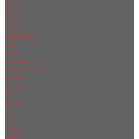
КиLian
Kenzo
Lacoste
Lancome
Laura Biagiotti
Lanvin
Lе Lab0
Lolita Lempicka
Maison Francis Kurkdjian
Madonna
Marc Jacobs
Mancera
Max Mara
M.А.C.
Mexx
Miu Miu
Mоsсhino