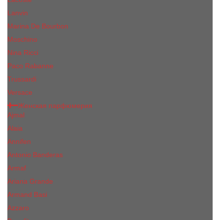
Lanvin
Marina De Bourbon
Moschino
Nina Ricci
Paco Rabanne
Trussardi
Versace
Женская парфюмерия
Ajmal
Alaia
Annifen
Antonio Banderas
Armaf
Ariana Grande
Armand Basi
Azzaro