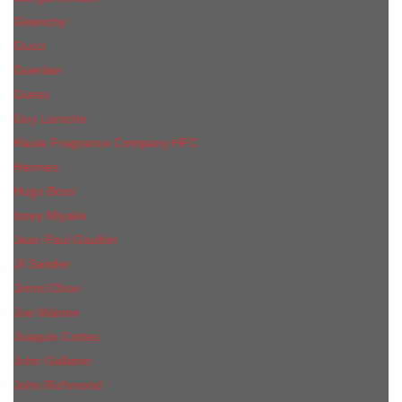
Givenchy
Gucci
Guerlain
Guess
Guy Laroche
Haute Fragrance Company HFC
Hermes
Hugo Boss
Issey Miyake
Jean Paul Gaultier
Jil Sander
Jimmi Choo
Jое Malоnе
Joaquin Cortes
John Galliano
John Richmond