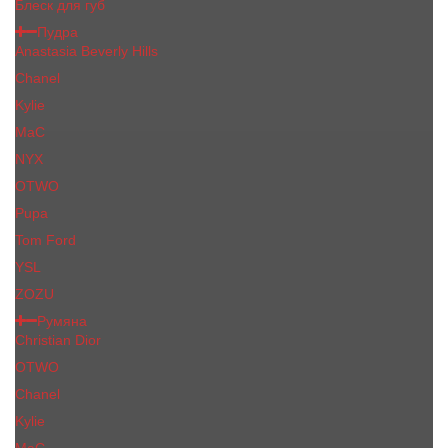
Блеск для губ
Пудра
Anastasia Beverly Hills
Chanel
Kylie
MaC
NYX
OTWO
Pupa
Tom Ford
YSL
ZOZU
Румяна
Christian Dior
OTWO
Сhanеl
Kylie