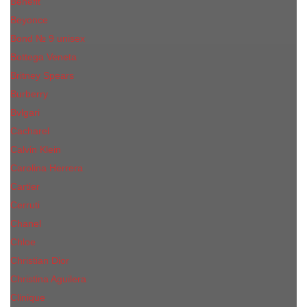
Benefit
Beyonce
Bond № 9 unisex
Bottega Veneta
Britney Spears
Burberry
Bvlgari
Cacharel
Calvin Klein
Carolina Herrera
Cartier
Cerruti
Сhanеl
Chloe
Christian Dior
Christina Aguilera
Сliniquе