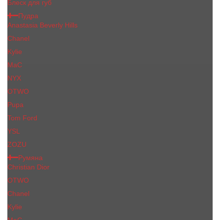
Блеск для губ
Пудра
Anastasia Beverly Hills
Chanel
Kylie
MaC
NYX
OTWO
Pupa
Tom Ford
YSL
ZOZU
Румяна
Christian Dior
OTWO
Сhanеl
Kylie