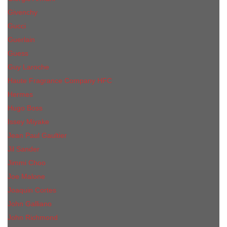
Givenchy
Gucci
Guerlain
Guess
Guy Laroche
Haute Fragrance Company HFC
Hermes
Hugo Boss
Issey Miyake
Jean Paul Gaultier
Jil Sander
Jimmi Choo
Jое Malоnе
Joaquin Cortes
John Galliano
John Richmond