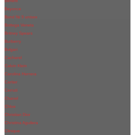
Benefit
Beyonce
Bond № 9 unisex
Bottega Veneta
Britney Spears
Burberry
Bvlgari
Cacharel
Calvin Klein
Carolina Herrera
Cartier
Cerruti
Сhanеl
Chloe
Christian Dior
Christina Aguilera
Сliniquе