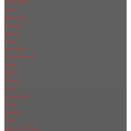
Armand Basi
Azzaro
Baldessarini
Bond № 9
Burberry
Bvlgari
Calvin Klein
Carolina Herrera
Cartier
Cerruti
Сliniquе
Chanel
Christian Dior
Creed
Davidoff
Diesel
Дольче & Габбана