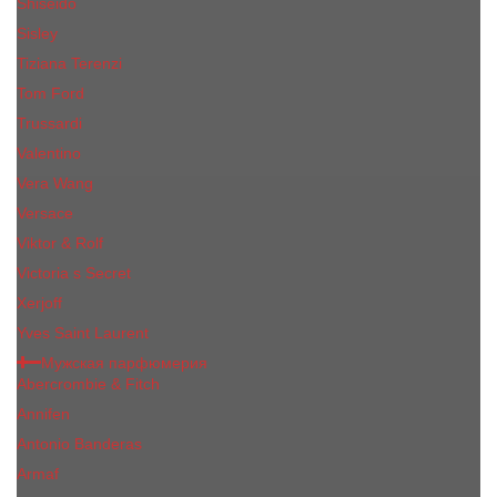
Shiseido
Sisley
Tiziana Terenzi
Tom Ford
Trussardi
Valentino
Vera Wang
Versace
Viktor & Rolf
Victoria s Secret
Xerjoff
Yves Saint Laurent
Мужская парфюмерия
Abercrombie & Fitch
Annifen
Antonio Banderas
Armaf