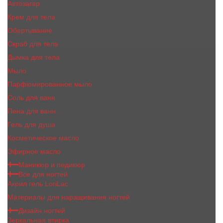
Автозагар
Крем для тела
Обертывание
Скраб для тела
Дымка для тела
Мыло
Парфюмированное мыло
Соль для ванн
Пена для ванн
Гель для душа
Косметическое масло
Эфирное масло
Маникюр и педикюр
Все для ногтей
Акрил гель LoriLac
Материалы для наращивания ногтей
Дизайн ногтей
Зеркальная втирка