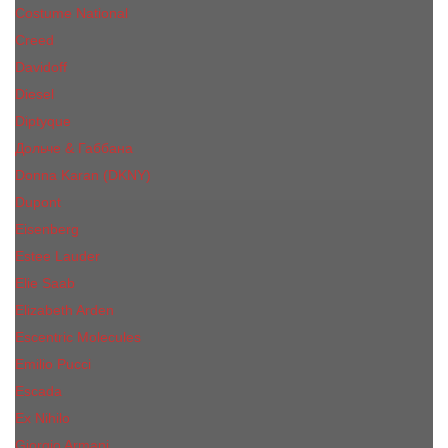
Costume National
Creed
Davidoff
Diesel
Diptyque
Дольче & Габбана
Donna Karan (DKNY)
Dupont
Eisenberg
Еsteе Lаudеr
Elie Saab
Elizabeth Arden
Escentric Molecules
Emilio Pucci
Escada
Ex Nihilo
Giorgio Armani