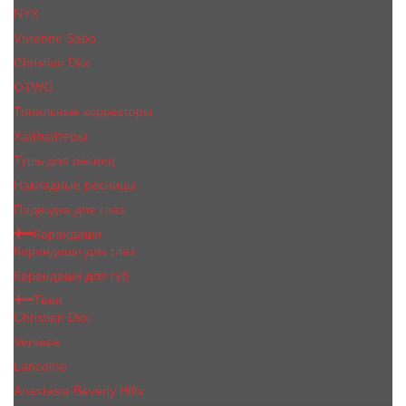
NYX
Vivienne Sabo
Сhristiаn Diоr
OTWO
Тональные корректоры
Хайлайтеры
Тушь для ресниц
Накладные ресницы
Подводка для глаз
Карандаши
Карандаши для глаз
Карандаши для губ
Тени
Christian Dior
Versace
Lancome
Anastasia Beverly Hills