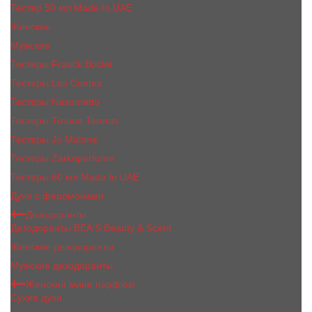
Тестер 50 мл Made In UAE
Женские
Мужские
Тестеры Franck Boclet
Тестеры Les Contes
Тестеры Nasomatto
Тестеры Tiziana Terenzi
Тестеры Jо Malоnе
Тестеры Zarkoperfume
Тестеры 60 мл Made In UAE
Духи с феромонами
Дезодоранты
Дезодоранты BEA'S Beauty & Scent
Женские дезодоранты
Мужские дезодоранты
Женский мини парфюм
Сухие духи