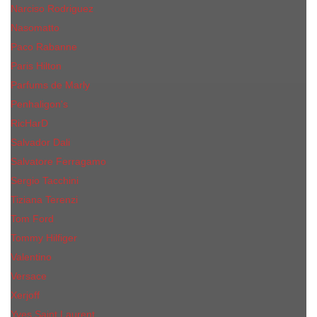
Narciso Rodriguez
Nasomatto
Paco Rabanne
Paris Hilton
Parfums de Marly
Penhaligon​'s
RicHarD
Salvador Dali
Salvatore Ferragamo
Sergio Tacchini
Tiziana Terenzi
Tom Ford
Tommy Hilfiger
Valentino
Versace
Xerjoff
Yves Saint Laurent