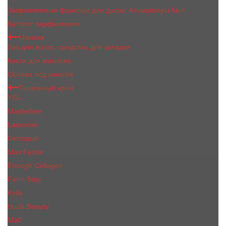
Заправляемые флаконы для духов, Атомайзеры 5мл
Каталог парфюмерии
Макияж
Лак для волос, средства для укладки
Кисти для макияжа
Основа под макияж
Тональный крем
YSL
Maybelline
Lancome
Dermacol
Max Factor
Enough Collagen
Farm Stay
Kylie
Huda Beauty
МаС