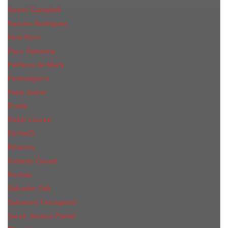
Naomi Campbell
Narciso Rodriguez
Nina Ricci
Paco Rabanne
Parfums de Marly
Penhaligon's
Pepe Jeans
Prada
Ralph Lauren
RicHarD
Rihanna
Roberto Cavalli
Rochas
Salvador Dali
Salvatore Ferragamo
Sarah Jessica Parker