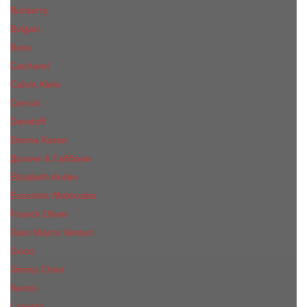
Burberry
Bvlgari
Boss
Cacharel
Calvin Klein
Cerruti
Davidoff
Donna Karan
Дольче & Габбана
Elizabeth Arden
Escentric Molecules
Franck Oliver
Gian Marco Venturi
Gucci
Jimmy Choo
Kenzo
Lacoste