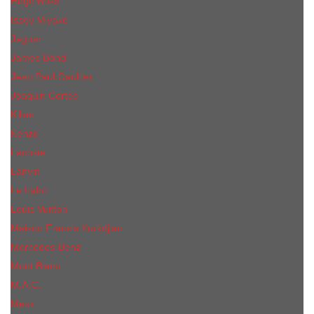
Hugo Boss
Issey Miyake
Jaguar
James Bond
Jean Paul Gaultier
Joaquin Сortes
Kilian
Kenzo
Lacoste
Lanvin
Le Labo
Louis Vuitton
Maison Francis Kurkdjian
Mercedes-Benz
Mont Blanc
M.А.C.
Mexx