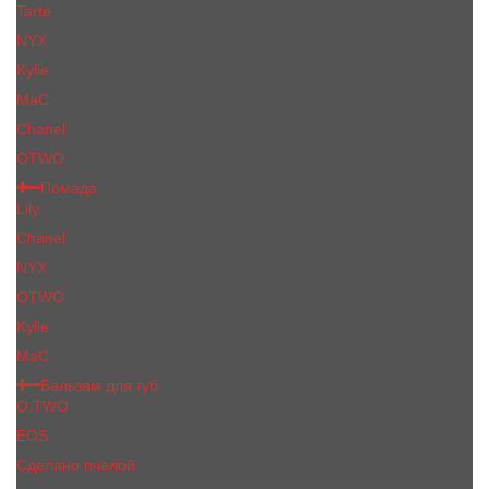
Tarte
NYX
Kylie
MaC
Сhanеl
OTWO
Помада
Lily
Chanel
NYX
OTWO
Kylie
МаС
Бальзам для губ
O.TWO
EOS
Сделано пчелой