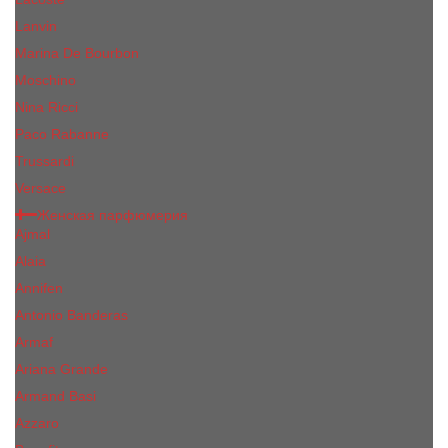
Lanvin
Marina De Bourbon
Moschino
Nina Ricci
Paco Rabanne
Trussardi
Versace
Женская парфюмерия
Ajmal
Alaia
Annifen
Antonio Banderas
Armaf
Ariana Grande
Armand Basi
Azzaro