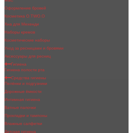
MaC
Оформление бровей
Косметика O.TWO.O
Хна для Мехенди
Наборы кремов
Косметические наборы
Уход за ресницами и бровями
Аксессуары для ресниц
Гигиена
Гигиена полости рта
Средства гигиены
Пелёнки и подгузники
Дорожные ёмкости
Интимная гигиена
Ватные палочки
Прокладки и тампоны
Влажные салфетки
Детская гигиена