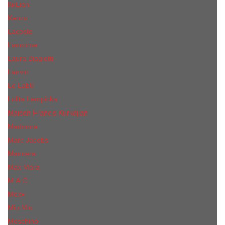
КиLian
Kenzo
Lacoste
Lancome
Laura Biagiotti
Lanvin
Lе Lab0
Lolita Lempicka
Maison Francis Kurkdjian
Madonna
Marc Jacobs
Mancera
Max Mara
M.А.C.
Mexx
Miu Miu
Mоsсhino