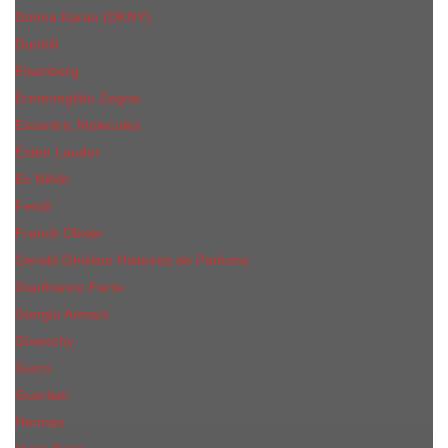
Donna Karan (DKNY)
Dunhill
Eisenberg
Ermenegildo Zegna
Escentric Molecules
Еsteе Lаudеr
Ex Nihilo
Fendi
Franck Olivier
Gerald Ghislain Histoires de Parfums
Gianfranco Ferre
Giorgio Armani
Givenchy
Gucci
Guerlain
Hermes