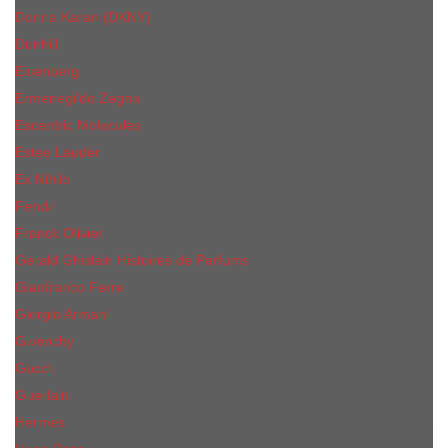
Donna Karan (DKNY)
Dunhill
Eisenberg
Ermenegildo Zegna
Escentric Molecules
Еsteе Lаudеr
Ex Nihilo
Fendi
Franck Olivier
Gerald Ghislain Histoires de Parfums
Gianfranco Ferre
Giorgio Armani
Givenchy
Gucci
Guerlain
Hermes