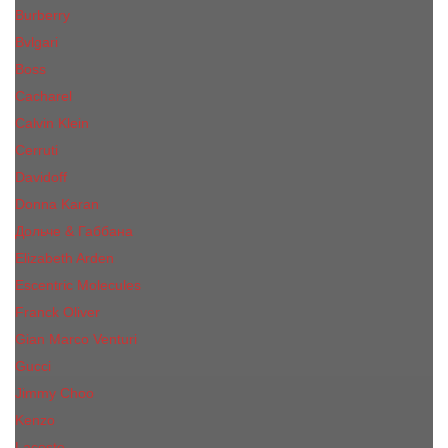
Burberry
Bvlgari
Boss
Cacharel
Calvin Klein
Cerruti
Davidoff
Donna Karan
Дольче & Габбана
Elizabeth Arden
Escentric Molecules
Franck Oliver
Gian Marco Venturi
Gucci
Jimmy Choo
Kenzo
Lacoste