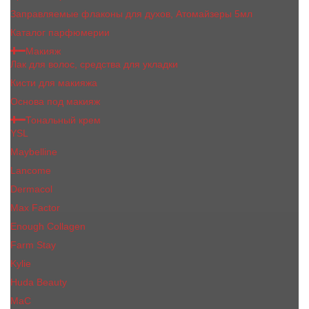
Заправляемые флаконы для духов, Атомайзеры 5мл
Каталог парфюмерии
Макияж
Лак для волос, средства для укладки
Кисти для макияжа
Основа под макияж
Тональный крем
YSL
Maybelline
Lancome
Dermacol
Max Factor
Enough Collagen
Farm Stay
Kylie
Huda Beauty
МаС