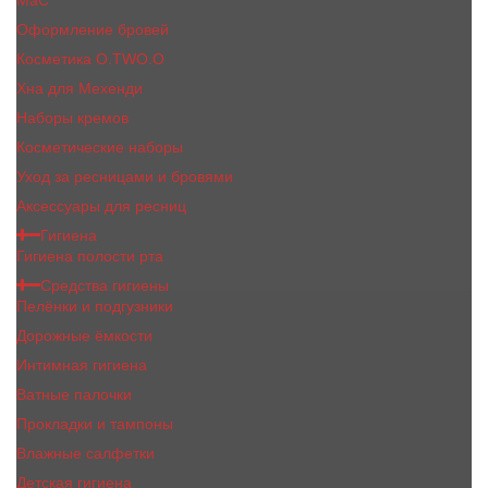
MaC
Оформление бровей
Косметика O.TWO.O
Хна для Мехенди
Наборы кремов
Косметические наборы
Уход за ресницами и бровями
Аксессуары для ресниц
Гигиена
Гигиена полости рта
Средства гигиены
Пелёнки и подгузники
Дорожные ёмкости
Интимная гигиена
Ватные палочки
Прокладки и тампоны
Влажные салфетки
Детская гигиена