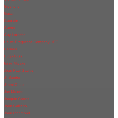
Givenchy
Gucci
Guerlain
Guess
Guy Laroche
Haute Fragrance Company HFC
Hermes
Hugo Boss
Issey Miyake
Jean Paul Gaultier
Jil Sander
Jimmi Choo
Jое Malоnе
Joaquin Cortes
John Galliano
John Richmond