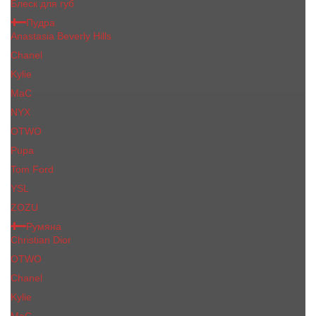
Блеск для губ
Пудра
Anastasia Beverly Hills
Chanel
Kylie
MaC
NYX
OTWO
Pupa
Tom Ford
YSL
ZOZU
Румяна
Christian Dior
OTWO
Сhanеl
Kylie