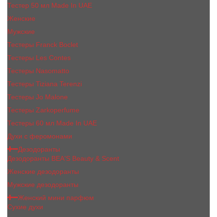
Тестер 50 мл Made In UAE
Женские
Мужские
Тестеры Franck Boclet
Тестеры Les Contes
Тестеры Nasomatto
Тестеры Tiziana Terenzi
Тестеры Jо Malоnе
Тестеры Zarkoperfume
Тестеры 60 мл Made In UAE
Духи с феромонами
Дезодоранты
Дезодоранты BEA'S Beauty & Scent
Женские дезодоранты
Мужские дезодоранты
Женский мини парфюм
Сухие духи