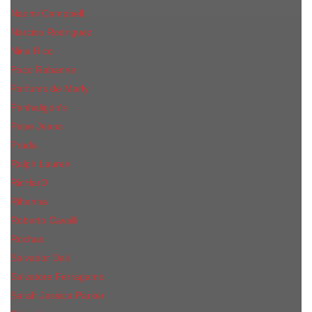
Naomi Campbell
Narciso Rodriguez
Nina Ricci
Paco Rabanne
Parfums de Marly
Penhaligon's
Pepe Jeans
Prada
Ralph Lauren
RicHarD
Rihanna
Roberto Cavalli
Rochas
Salvador Dali
Salvatore Ferragamo
Sarah Jessica Parker