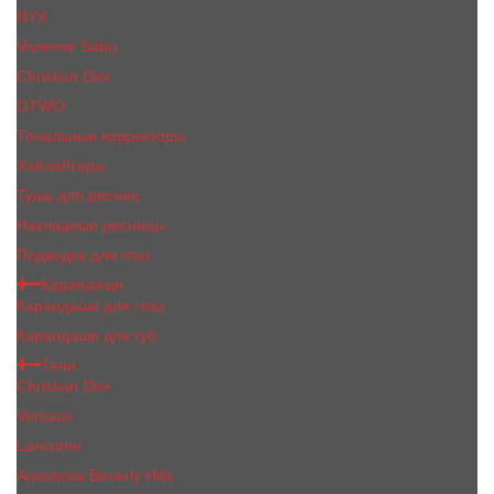
NYX
Vivienne Sabo
Сhristiаn Diоr
OTWO
Тональные корректоры
Хайлайтеры
Тушь для ресниц
Накладные ресницы
Подводка для глаз
Карандаши
Карандаши для глаз
Карандаши для губ
Тени
Christian Dior
Versace
Lancome
Anastasia Beverly Hills