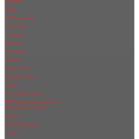
Shiseido
Sisley
Tiziana Terenzi
Tom Ford
Trussardi
Valentino
Vera Wang
Versace
Viktor & Rolf
Victoria s Secret
Xerjoff
Yves Saint Laurent
Мужская парфюмерия
Abercrombie & Fitch
Annifen
Antonio Banderas
Armaf