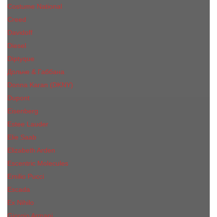
Costume National
Creed
Davidoff
Diesel
Diptyque
Дольче & Габбана
Donna Karan (DKNY)
Dupont
Eisenberg
Еsteе Lаudеr
Elie Saab
Elizabeth Arden
Escentric Molecules
Emilio Pucci
Escada
Ex Nihilo
Giorgio Armani