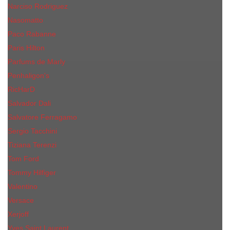
Narciso Rodriguez
Nasomatto
Paco Rabanne
Paris Hilton
Parfums de Marly
Penhaligon​'s
RicHarD
Salvador Dali
Salvatore Ferragamo
Sergio Tacchini
Tiziana Terenzi
Tom Ford
Tommy Hilfiger
Valentino
Versace
Xerjoff
Yves Saint Laurent