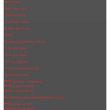
Автозагар
Крем для тела
Обертывание
Скраб для тела
Дымка для тела
Мыло
Парфюмированное мыло
Соль для ванн
Пена для ванн
Гель для душа
Косметическое масло
Эфирное масло
Маникюр и педикюр
Все для ногтей
Акрил гель LoriLac
Материалы для наращивания ногтей
Дизайн ногтей
Зеркальная втирка