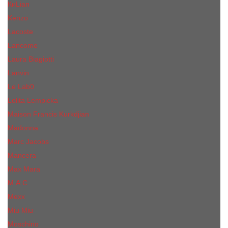
КиLian
Kenzo
Lacoste
Lancome
Laura Biagiotti
Lanvin
Lе Lab0
Lolita Lempicka
Maison Francis Kurkdjian
Madonna
Marc Jacobs
Mancera
Max Mara
M.А.C.
Mexx
Miu Miu
Mоsсhino