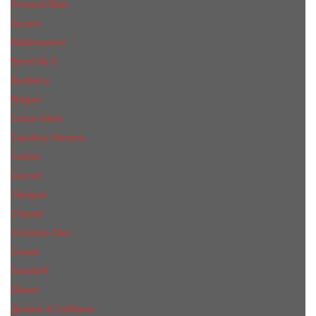
Armand Basi
Azzaro
Baldessarini
Bond № 9
Burberry
Bvlgari
Calvin Klein
Carolina Herrera
Cartier
Cerruti
Сliniquе
Chanel
Christian Dior
Creed
Davidoff
Diesel
Дольче & Габбана