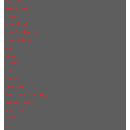
Hugo Boss
Issey Miyake
Jaguar
James Bond
Jean Paul Gaultier
Joaquin Сortes
Kilian
Kenzo
Lacoste
Lanvin
Le Labo
Louis Vuitton
Maison Francis Kurkdjian
Mercedes-Benz
Mont Blanc
M.А.C.
Mexx