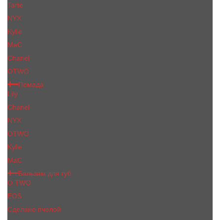
Tarte
NYX
Kylie
MaC
Сhanеl
OTWO
Помада
Lily
Chanel
NYX
OTWO
Kylie
МаС
Бальзам для губ
O.TWO
EOS
Сделано пчелой