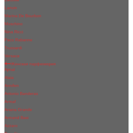
Lanvin
Marina De Bourbon
Moschino
Nina Ricci
Paco Rabanne
Trussardi
Versace
Женская парфюмерия
Ajmal
Alaia
Annifen
Antonio Banderas
Armaf
Ariana Grande
Armand Basi
Azzaro