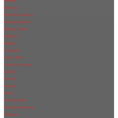
Benefit
Beyonce
Bond № 9 unisex
Bottega Veneta
Britney Spears
Burberry
Bvlgari
Cacharel
Calvin Klein
Carolina Herrera
Cartier
Cerruti
Сhanеl
Chloe
Christian Dior
Christina Aguilera
Сliniquе