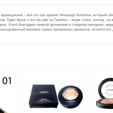
о французский – всё это про аромат Amouage Sunshine, который об
в. Один брызг, и вот вы уже на Гавайях – море, пляж, солнце, на 
й день. А всё благодаря нежной артемизии и сладкому миндалю, ме
ансированный коктейль самых прекрасных ароматов, испейте его до 