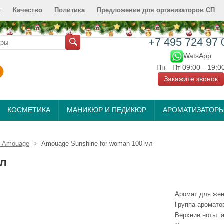
и
Качество
Политика
Предложение для организаторов СП
+7 495 724 97 
WatsApp
Пн—Пт 09:00—19:0
Закажите звонок
КОСМЕТИКА
МАНИКЮР И ПЕДИКЮР
АРОМАТИЗАТОР
 Amouage
Amouage Sunshine for woman 100 мл
мл
Аромат для же
Группа аромато
Верхние ноты: 