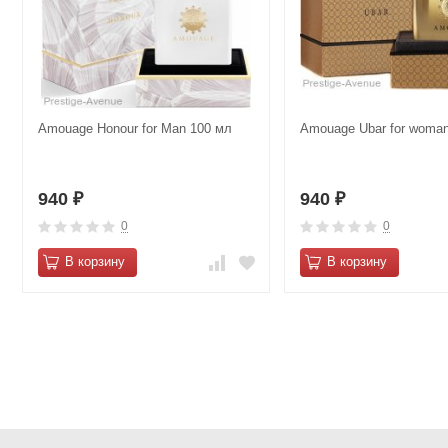
Amouage Honour for Man 100 мл
Amouage Ubar for woma
940
940
₽
₽
0
0
В корзину
В корзину