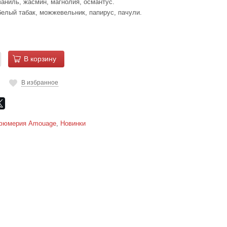
ваниль, жасмин, магнолия, османтус.
белый табак, можжевельник, папирус, пачули.
В корзину
В избранное
фюмерия Amouage
,
Новинки