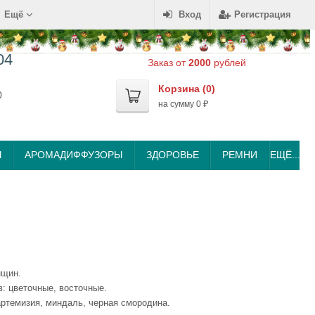
Ещё
Вход
Регистрация
04
Заказ от
2000
рублей
Корзина (
0
)
0
на сумму
0
₽
Ы
АРОМАДИФФУЗОРЫ
ЗДОРОВЬЕ
РЕМНИ
ЕЩЁ...
нщин.
в: цветочные, восточные.
артемизия, миндаль, черная смородина.