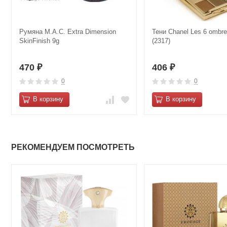
Румяна M.А.C. Extra Dimensiоn
Тени Сhanеl Les 6 ombre
SkinFinish 9g
(2317)
470
406
₽
₽
0
0
В корзину
В корзину
РЕКОМЕНДУЕМ ПОСМОТРЕТЬ