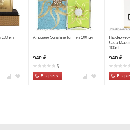
n 100 мл
Amouage Sunshine for men 100 мл
Парфюмерна
Cосo Маdem
100ml
940
940
₽
₽
0
В корзину
В корз