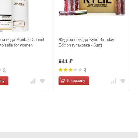
я вода Montale Сhanеl
Жидкая помада Kylie Birthday
оiselle for women
Edition (упаковка - 6шт)
941
₽
0
3
ину
В корзину