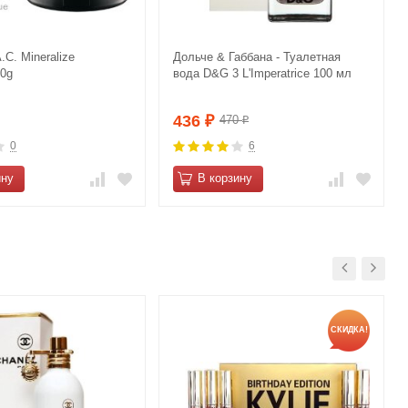
C. Mineralize
Дольче & Габбана - Туалетная
10g
вода D&G 3 L'Imperatrice 100 мл
436
470
₽
₽
0
6
ину
В корзину
СКИДКА!