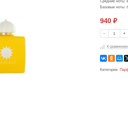
Средние ноты: 
Базовые ноты: 
940
₽
-
+
К сравнению
Категории:
Пар