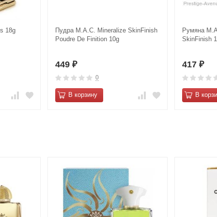
s 18g
Пудра M.А.C. Mineralize SkinFinish
Румяна M.А.
Poudre De Finition 10g
SkinFinish 
449
417
₽
₽
0
В корзину
В корз