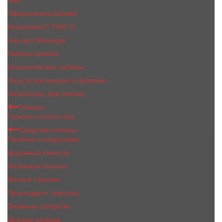
MaC
Оформление бровей
Косметика O.TWO.O
Хна для Мехенди
Наборы кремов
Косметические наборы
Уход за ресницами и бровями
Аксессуары для ресниц
Гигиена
Гигиена полости рта
Средства гигиены
Пелёнки и подгузники
Дорожные ёмкости
Интимная гигиена
Ватные палочки
Прокладки и тампоны
Влажные салфетки
Детская гигиена