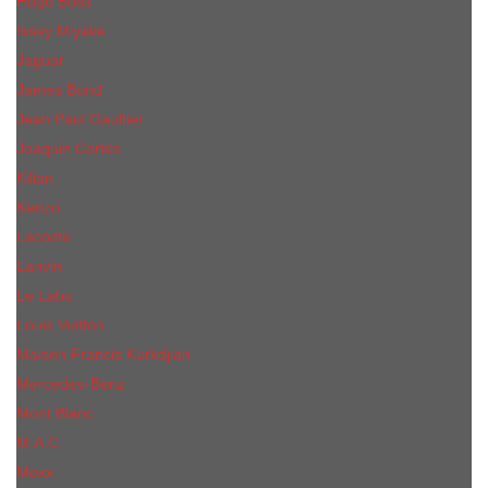
Hugo Boss
Issey Miyake
Jaguar
James Bond
Jean Paul Gaultier
Joaquin Сortes
Kilian
Kenzo
Lacoste
Lanvin
Le Labo
Louis Vuitton
Maison Francis Kurkdjian
Mercedes-Benz
Mont Blanc
M.А.C.
Mexx