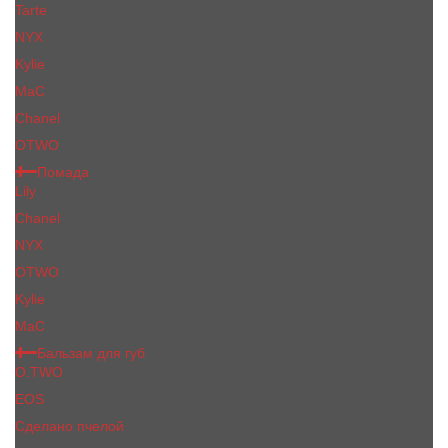
Tarte
NYX
Kylie
MaC
Сhanеl
OTWO
Помада
Lily
Chanel
NYX
OTWO
Kylie
МаС
Бальзам для губ
O.TWO
EOS
Сделано пчелой