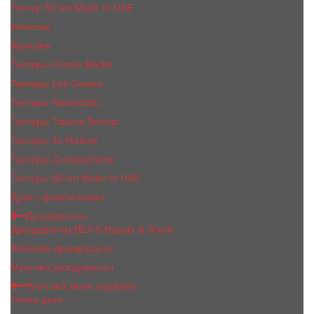
Тестер 50 мл Made In UAE
Женские
Мужские
Тестеры Franck Boclet
Тестеры Les Contes
Тестеры Nasomatto
Тестеры Tiziana Terenzi
Тестеры Jо Malоnе
Тестеры Zarkoperfume
Тестеры 60 мл Made In UAE
Духи с феромонами
Дезодоранты
Дезодоранты BEA'S Beauty & Scent
Женские дезодоранты
Мужские дезодоранты
Женский мини парфюм
Сухие духи