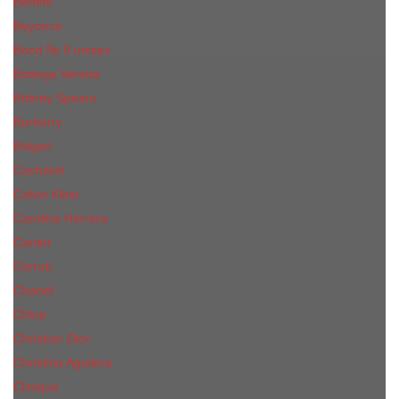
Benefit
Beyonce
Bond № 9 unisex
Bottega Veneta
Britney Spears
Burberry
Bvlgari
Cacharel
Calvin Klein
Carolina Herrera
Cartier
Cerruti
Сhanеl
Chloe
Christian Dior
Christina Aguilera
Сliniquе