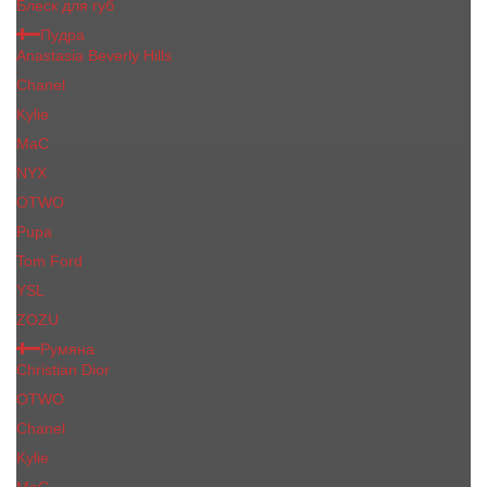
Блеск для губ
Пудра
Anastasia Beverly Hills
Chanel
Kylie
MaC
NYX
OTWO
Pupa
Tom Ford
YSL
ZOZU
Румяна
Christian Dior
OTWO
Сhanеl
Kylie