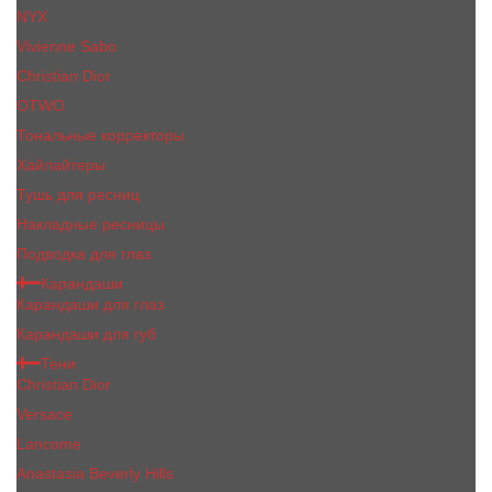
NYX
Vivienne Sabo
Сhristiаn Diоr
OTWO
Тональные корректоры
Хайлайтеры
Тушь для ресниц
Накладные ресницы
Подводка для глаз
Карандаши
Карандаши для глаз
Карандаши для губ
Тени
Christian Dior
Versace
Lancome
Anastasia Beverly Hills