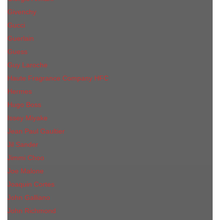
Givenchy
Gucci
Guerlain
Guess
Guy Laroche
Haute Fragrance Company HFC
Hermes
Hugo Boss
Issey Miyake
Jean Paul Gaultier
Jil Sander
Jimmi Choo
Jое Malоnе
Joaquin Cortes
John Galliano
John Richmond