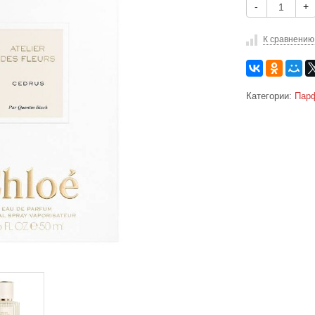
-
+
К сравнению
Категории:
Парф