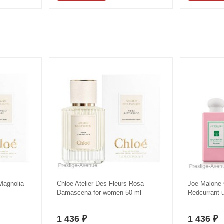
 Magnolia
Chloe Atelier Des Fleurs Rosa
Jое Malоnе
Damascena for women 50 ml
Redcurrant 
1 436
1 436
₽
₽