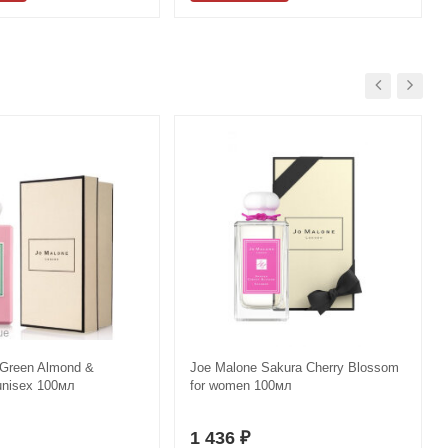
 Green Almond &
Jое Malоnе Sakura Cherry Blossom
unisex 100мл
for women 100мл
1 436
₽