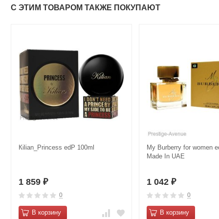
С ЭТИМ ТОВАРОМ ТАКЖЕ ПОКУПАЮТ
Кiliаn_Princess edP 100ml
My Burberry for women e
Made In UAE
1 859
1 042
₽
₽
0
0
В корзину
В корзину