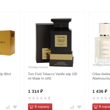
dp 90ml
Tom Ford Tobacco Vanille edp 100
Chloe Atelie
ml Made In UAE
Abelmoschu
1 314
1 436
₽
₽
0
В корзину
В корз