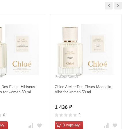
r Des Fleurs Hibiscus
Chloe Atelier Des Fleurs Magnolia
s for women 50 ml
Alba for women 50 ml
1 436
₽
0
0
ину
В корзину