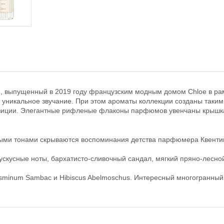
 выпущенный в 2019 году французским модным домом Chloe в рамка
т уникальное звучание. При этом ароматы коллекции созданы таки
зиции. Элегантные рифленые флаконы парфюмов увенчаны крышками
ыми тонами скрываются воспоминания детства парфюмера Квентин
скусные ноты, бархатисто-сливочный сандал, мягкий пряно-лесной
minum Sambac и Hibiscus Abelmoschus. Интересный многогранный 