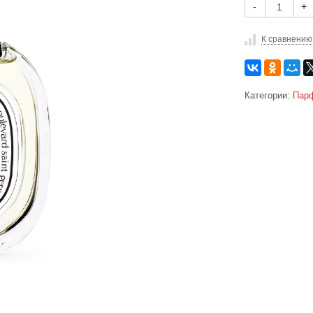
-
+
К сравнению
Категории:
Парф