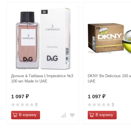
Дольче & Габбана L'Imperatrice №3
DKNY Be Delicious 100 
100 мл Made In UAE
UAE
1 097
1 097
₽
₽
0
0
В корзину
В корзину