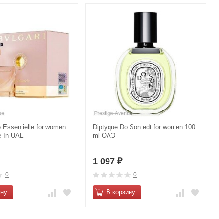
e Essentielle for women
Diptyque Do Son edt for women 100
e In UAE
ml ОАЭ
1 097
₽
0
0
ину
В корзину