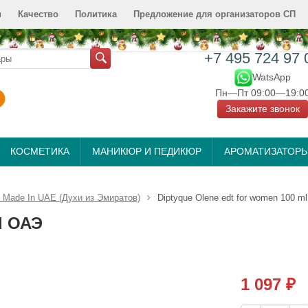
и
Качество
Политика
Предложение для организаторов СП
+7 495 724 97 
WatsApp
Пн—Пт 09:00—19:0
Закажите звонок
КОСМЕТИКА
МАНИКЮР И ПЕДИКЮР
АРОМАТИЗАТОР
Made In UAE (Духи из Эмиратов)
Diptyque Olene edt for women 100 m
l ОАЭ
1 097
₽