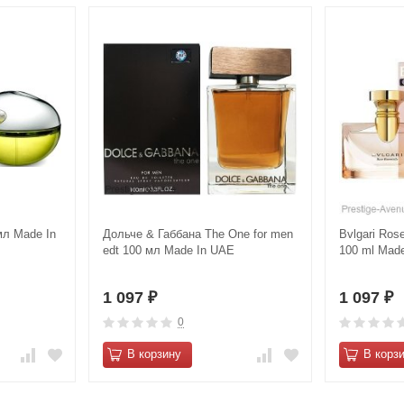
мл Made In
Дольче & Габбана The One for men
Bvlgari Ros
edt 100 мл Made In UAE
100 ml Mad
1 097
1 097
₽
₽
0
В корзину
В корз