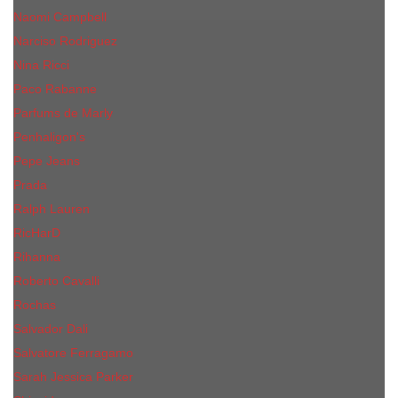
Naomi Campbell
Narciso Rodriguez
Nina Ricci
Paco Rabanne
Parfums de Marly
Penhaligon's
Pepe Jeans
Prada
Ralph Lauren
RicHarD
Rihanna
Roberto Cavalli
Rochas
Salvador Dali
Salvatore Ferragamo
Sarah Jessica Parker