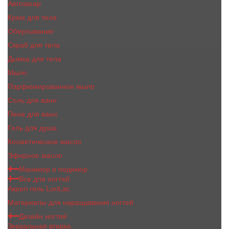
Автозагар
Крем для тела
Обертывание
Скраб для тела
Дымка для тела
Мыло
Парфюмированное мыло
Соль для ванн
Пена для ванн
Гель для душа
Косметическое масло
Эфирное масло
Маникюр и педикюр
Все для ногтей
Акрил гель LoriLac
Материалы для наращивания ногтей
Дизайн ногтей
Зеркальная втирка