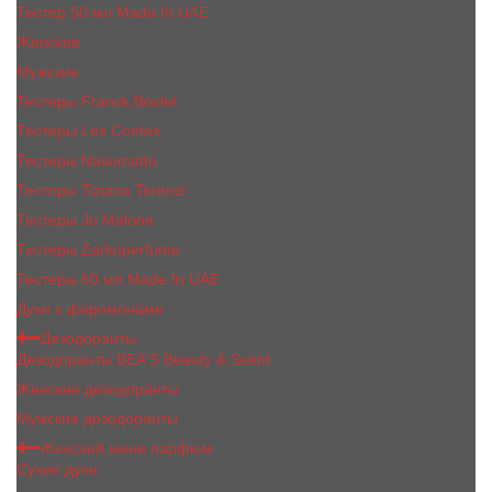
Тестер 50 мл Made In UAE
Женские
Мужские
Тестеры Franck Boclet
Тестеры Les Contes
Тестеры Nasomatto
Тестеры Tiziana Terenzi
Тестеры Jо Malоnе
Тестеры Zarkoperfume
Тестеры 60 мл Made In UAE
Духи с феромонами
Дезодоранты
Дезодоранты BEA'S Beauty & Scent
Женские дезодоранты
Мужские дезодоранты
Женский мини парфюм
Сухие духи