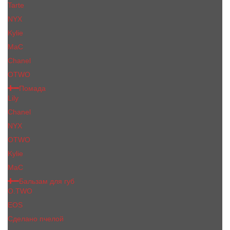
Tarte
NYX
Kylie
MaC
Сhanеl
OTWO
Помада
Lily
Chanel
NYX
OTWO
Kylie
МаС
Бальзам для губ
O.TWO
EOS
Сделано пчелой