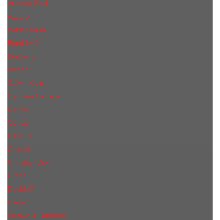
Armand Basi
Azzaro
Baldessarini
Bond № 9
Burberry
Bvlgari
Calvin Klein
Carolina Herrera
Cartier
Cerruti
Сliniquе
Chanel
Christian Dior
Creed
Davidoff
Diesel
Дольче & Габбана