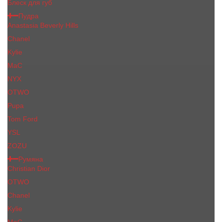
Блеск для губ
Пудра
Anastasia Beverly Hills
Chanel
Kylie
MaC
NYX
OTWO
Pupa
Tom Ford
YSL
ZOZU
Румяна
Christian Dior
OTWO
Сhanеl
Kylie