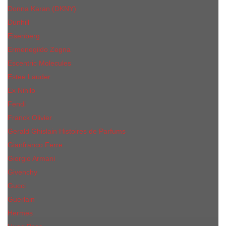
Donna Karan (DKNY)
Dunhill
Eisenberg
Ermenegildo Zegna
Escentric Molecules
Еsteе Lаudеr
Ex Nihilo
Fendi
Franck Olivier
Gerald Ghislain Histoires de Parfums
Gianfranco Ferre
Giorgio Armani
Givenchy
Gucci
Guerlain
Hermes