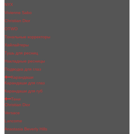
NYX
Vivienne Sabo
Сhristiаn Diоr
OTWO
Тональные корректоры
Хайлайтеры
Тушь для ресниц
Накладные ресницы
Подводка для глаз
Карандаши
Карандаши для глаз
Карандаши для губ
Тени
Christian Dior
Versace
Lancome
Anastasia Beverly Hills