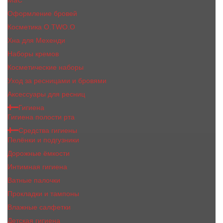
MaC
Оформление бровей
Косметика O.TWO.O
Хна для Мехенди
Наборы кремов
Косметические наборы
Уход за ресницами и бровями
Аксессуары для ресниц
Гигиена
Гигиена полости рта
Средства гигиены
Пелёнки и подгузники
Дорожные ёмкости
Интимная гигиена
Ватные палочки
Прокладки и тампоны
Влажные салфетки
Детская гигиена