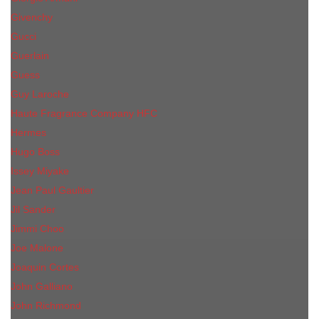
Givenchy
Gucci
Guerlain
Guess
Guy Laroche
Haute Fragrance Company HFC
Hermes
Hugo Boss
Issey Miyake
Jean Paul Gaultier
Jil Sander
Jimmi Choo
Jое Malоnе
Joaquin Cortes
John Galliano
John Richmond