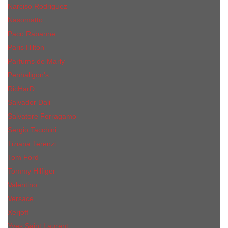
Narciso Rodriguez
Nasomatto
Paco Rabanne
Paris Hilton
Parfums de Marly
Penhaligon​'s
RicHarD
Salvador Dali
Salvatore Ferragamo
Sergio Tacchini
Tiziana Terenzi
Tom Ford
Tommy Hilfiger
Valentino
Versace
Xerjoff
Yves Saint Laurent