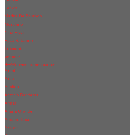
Lanvin
Marina De Bourbon
Moschino
Nina Ricci
Paco Rabanne
Trussardi
Versace
Женская парфюмерия
Ajmal
Alaia
Annifen
Antonio Banderas
Armaf
Ariana Grande
Armand Basi
Azzaro