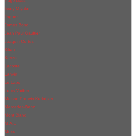
Hugo Boss
Issey Miyake
Jaguar
James Bond
Jean Paul Gaultier
Joaquin Сortes
Kilian
Kenzo
Lacoste
Lanvin
Le Labo
Louis Vuitton
Maison Francis Kurkdjian
Mercedes-Benz
Mont Blanc
M.А.C.
Mexx