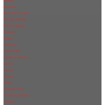
Benefit
Beyonce
Bond № 9 unisex
Bottega Veneta
Britney Spears
Burberry
Bvlgari
Cacharel
Calvin Klein
Carolina Herrera
Cartier
Cerruti
Сhanеl
Chloe
Christian Dior
Christina Aguilera
Сliniquе