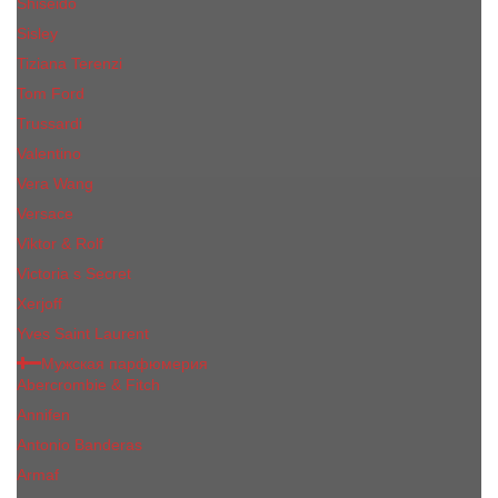
Shiseido
Sisley
Tiziana Terenzi
Tom Ford
Trussardi
Valentino
Vera Wang
Versace
Viktor & Rolf
Victoria s Secret
Xerjoff
Yves Saint Laurent
Мужская парфюмерия
Abercrombie & Fitch
Annifen
Antonio Banderas
Armaf