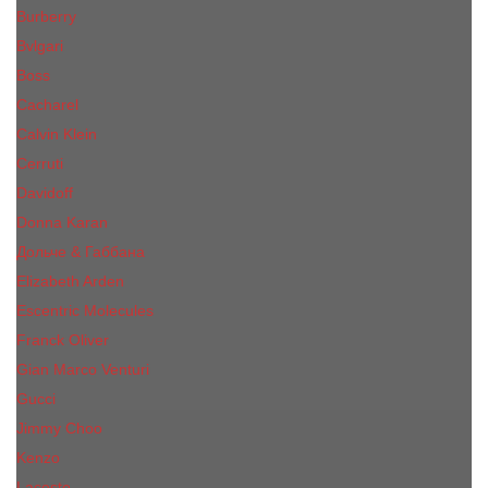
Burberry
Bvlgari
Boss
Cacharel
Calvin Klein
Cerruti
Davidoff
Donna Karan
Дольче & Габбана
Elizabeth Arden
Escentric Molecules
Franck Oliver
Gian Marco Venturi
Gucci
Jimmy Choo
Kenzo
Lacoste