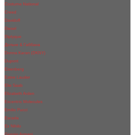
Costume National
Creed
Davidoff
Diesel
Diptyque
Дольче & Габбана
Donna Karan (DKNY)
Dupont
Eisenberg
Еsteе Lаudеr
Elie Saab
Elizabeth Arden
Escentric Molecules
Emilio Pucci
Escada
Ex Nihilo
Giorgio Armani