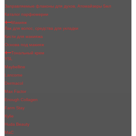
Заправляемые флаконы для духов, Атомайзеры 5мл
Каталог парфюмерии
Макияж
Лак для волос, средства для укладки
Кисти для макияжа
Основа под макияж
Тональный крем
YSL
Maybelline
Lancome
Dermacol
Max Factor
Enough Collagen
Farm Stay
Kylie
Huda Beauty
МаС