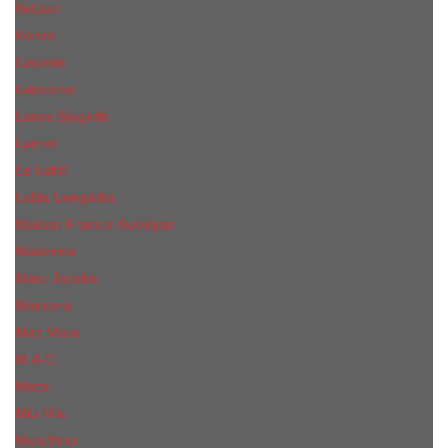
КиLian
Kenzo
Lacoste
Lancome
Laura Biagiotti
Lanvin
Lе Lab0
Lolita Lempicka
Maison Francis Kurkdjian
Madonna
Marc Jacobs
Mancera
Max Mara
M.А.C.
Mexx
Miu Miu
Mоsсhino