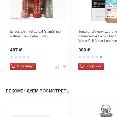
Блеск для губ Loreal GlamShine
Тональный крем для ли
Natural Glow (упак 3 шт)
коллагеном Farm Stay C
Water Full Moist Lumino
Foundation SPF15 100м
487
380
₽
₽
0
0
В корзину
В корзину
РЕКОМЕНДУЕМ ПОСМОТРЕТЬ