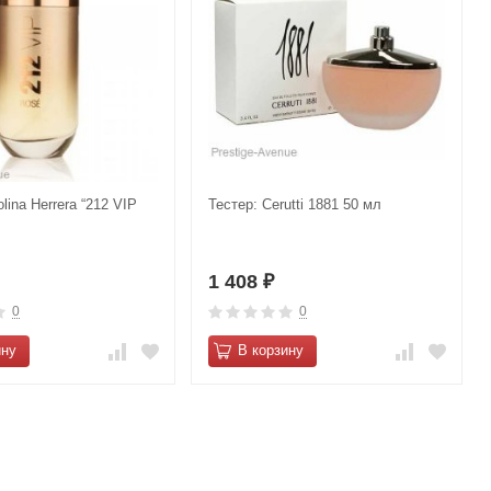
lina Herrera “212 VIP
Тестер: Cerutti 1881 50 мл
л
1 408
₽
0
0
ину
В корзину