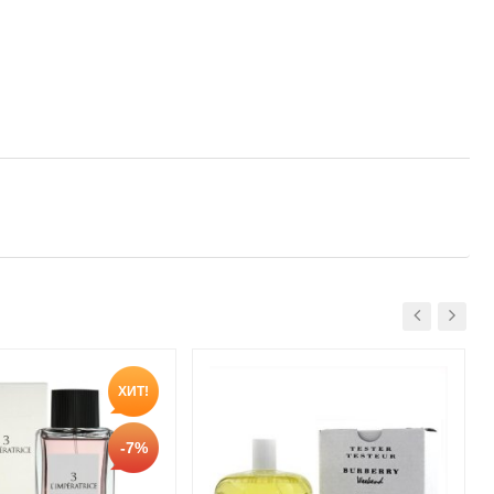
ХИТ!
-7%