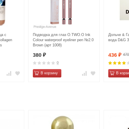
ца с
Подводка для глаз O.TWO.O Ink
Дольче & Г
ollagen
Colour waterproof eyeliner pen №2.0
вода D&G 3 
us
Brown (арт 1008)
л
380
436
47
₽
₽
0
В корзину
В корз