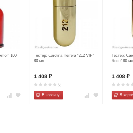
Amor" 100
Тестер: Carolina Herrera "212 VIP"
Тестер: Caro
80 мл
Rose” 80 м
1 408
1 408
₽
₽
0
В корзину
В корз