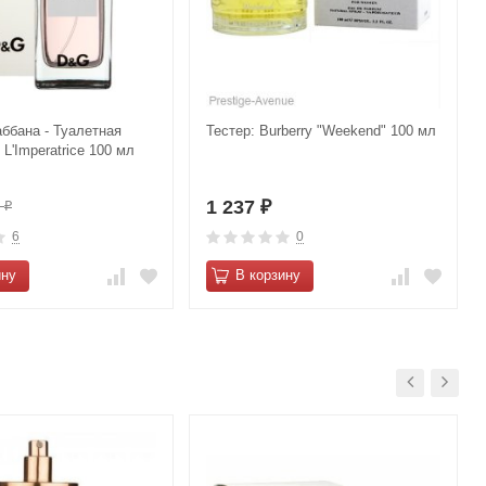
аббана - Туалетная
Тестер: Burberry "Weekend" 100 мл
L'Imperatrice 100 мл
1 237
0
₽
₽
6
0
ину
В корзину